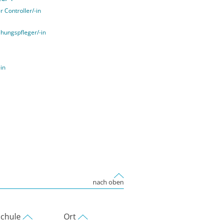
r Controller/-in
ehungspfleger/-in
-in
nach oben
chule
Ort