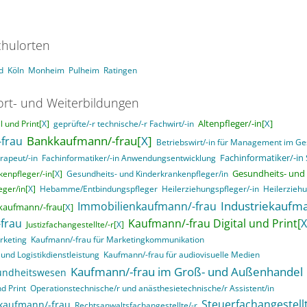
hulorten
d
Köln
Monheim
Pulheim
Ratingen
ort- und Weiterbildungen
Altenpfleger/-in[
X
]
 und Print[
X
]
geprüfte/-r technische/-r Fachwirt/-in
Bankkaufmann/-frau[
X
]
frau
Betriebswirt/-in für Management im G
Fachinformatiker/-in
rapeut/-in
Fachinformatiker/-in Anwendungsentwicklung
Gesundheits- und 
enpfleger/-in[
X
]
Gesundheits- und Kinderkrankenpfleger/in
ger/in[
X
]
Hebamme/Entbindungspfleger
Heilerziehungspfleger/-in
Heilerziehu
Industriekaufma
Immobilienkaufmann/-frau
kaufmann/-frau[
X
]
frau
Kaufmann/-frau Digital und Print[
X
Justizfachangestellte/-r[
X
]
rketing
Kaufmann/-frau für Marketingkommunikation
und Logistikdienstleistung
Kaufmann/-frau für audiovisuelle Medien
Kaufmann/-frau im Groß- und Außenhandel
undheitswesen
d Print
Operationstechnische/r und anästhesietechnische/r Assistent/in
Steuerfachangestellt
skaufmann/-frau
Rechtsanwaltsfachangestellte/-r