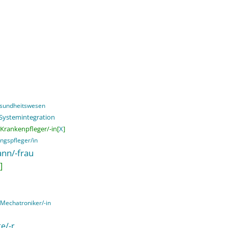
esundheitswesen
 Systemintegration
Krankenpfleger/-in[
X
]
ngspfleger/in
nn/-frau
]
Mechatroniker/-in
e/-r