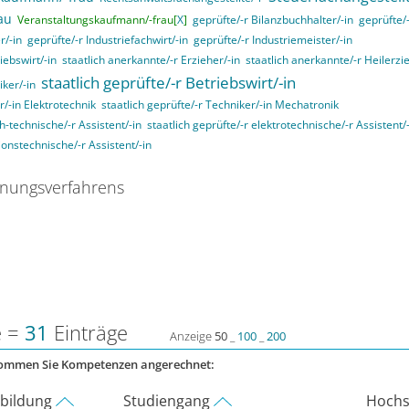
au
Veranstaltungskaufmann/-frau[
X
]
geprüfte/-r Bilanzbuchhalter/-in
geprüfte/-
r/-in
geprüfte/-r Industriefachwirt/-in
geprüfte/-r Industriemeister/-in
iebswirt/-in
staatlich anerkannte/-r Erzieher/-in
staatlich anerkannte/-r Heilerzi
staatlich geprüfte/-r Betriebswirt/-in
iker/-in
r/-in Elektrotechnik
staatlich geprüfte/-r Techniker/-in Mechatronik
ch-technische/-r Assistent/-in
staatlich geprüfte/-r elektrotechnische/-r Assistent/
ionstechnische/-r Assistent/-in
nungsverfahrens
e =
31
Einträge
Anzeige
50
_
100
_
200
kommen Sie Kompetenzen angerechnet:
rbildung
Studiengang
Hochs