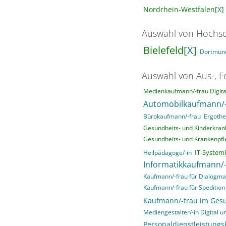
Nordrhein-Westfalen[
X
]
Auswahl von Hochsc
Bielefeld[
X
]
Dortmun
Auswahl von Aus-, F
Medienkaufmann/-frau Digital
Automobilkaufmann/-
Bürokaufmann/-frau
Ergothe
Gesundheits- und Kinderkrank
Gesundheits- und Krankenpfle
IT-System
Heilpädagoge/-in
Informatikkaufmann/-
Kaufmann/-frau für Dialogma
Kaufmann/-frau für Spedition 
Kaufmann/-frau im Ges
Mediengestalter/-in Digital un
Personaldienstleistung