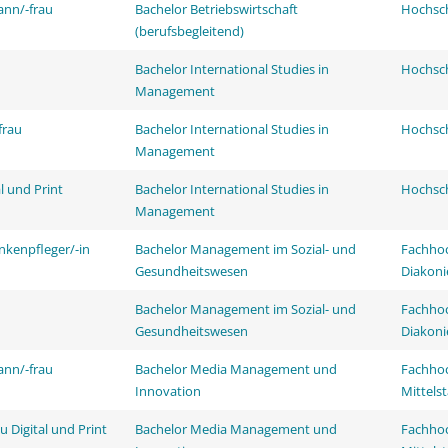
ann/-frau
Bachelor Betriebswirtschaft
Hochsch
(berufsbegleitend)
Bachelor International Studies in
Hochsch
Management
frau
Bachelor International Studies in
Hochsch
Management
l und Print
Bachelor International Studies in
Hochsch
Management
nkenpfleger/-in
Bachelor Management im Sozial- und
Fachhoc
Gesundheitswesen
Diakoni
Bachelor Management im Sozial- und
Fachhoc
Gesundheitswesen
Diakoni
ann/-frau
Bachelor Media Management und
Fachhoc
Innovation
Mittels
 Digital und Print
Bachelor Media Management und
Fachhoc