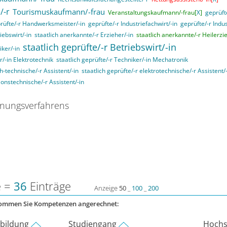
/-r
Tourismuskaufmann/-frau
Veranstaltungskaufmann/-frau[
X
]
geprüft
rüfte/-r Handwerksmeister/-in
geprüfte/-r Industriefachwirt/-in
geprüfte/-r Indu
iebswirt/-in
staatlich anerkannte/-r Erzieher/-in
staatlich anerkannte/-r Heilerzi
staatlich geprüfte/-r Betriebswirt/-in
iker/-in
r/-in Elektrotechnik
staatlich geprüfte/-r Techniker/-in Mechatronik
ch-technische/-r Assistent/-in
staatlich geprüfte/-r elektrotechnische/-r Assistent/
ionstechnische/-r Assistent/-in
nungsverfahrens
e =
36
Einträge
Anzeige
50
_
100
_
200
kommen Sie Kompetenzen angerechnet:
rbildung
Studiengang
Hochs