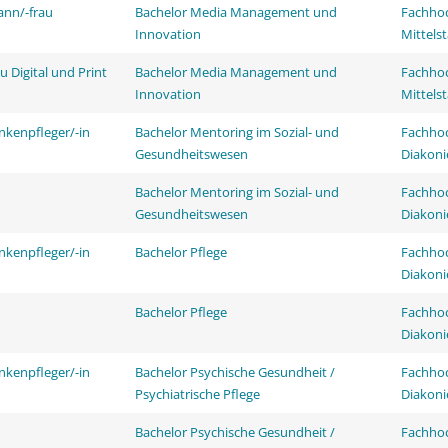
ann/-frau
Bachelor Media Management und
Fachhoc
Innovation
Mittels
 Digital und Print
Bachelor Media Management und
Fachhoc
Innovation
Mittels
nkenpfleger/-in
Bachelor Mentoring im Sozial- und
Fachhoc
Gesundheitswesen
Diakoni
Bachelor Mentoring im Sozial- und
Fachhoc
Gesundheitswesen
Diakoni
nkenpfleger/-in
Bachelor Pflege
Fachhoc
Diakoni
Bachelor Pflege
Fachhoc
Diakoni
nkenpfleger/-in
Bachelor Psychische Gesundheit /
Fachhoc
Psychiatrische Pflege
Diakoni
Bachelor Psychische Gesundheit /
Fachhoc