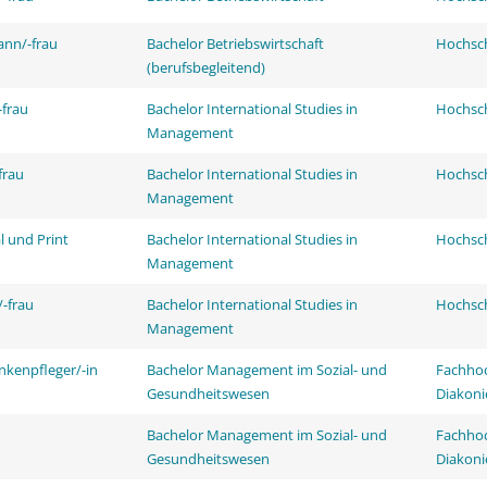
ann/-frau
Bachelor Betriebswirtschaft
Hochsch
(berufsbegleitend)
frau
Bachelor International Studies in
Hochsch
Management
frau
Bachelor International Studies in
Hochsch
Management
l und Print
Bachelor International Studies in
Hochsch
Management
-frau
Bachelor International Studies in
Hochsch
Management
nkenpfleger/-in
Bachelor Management im Sozial- und
Fachhoc
Gesundheitswesen
Diakoni
Bachelor Management im Sozial- und
Fachhoc
Gesundheitswesen
Diakoni