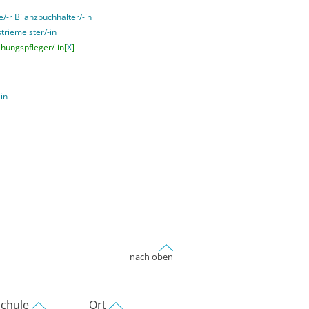
e/-r Bilanzbuchhalter/-in
striemeister/-in
ehungspfleger/-in[
X
]
-in
nach oben
chule
Ort