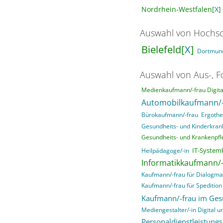
Nordrhein-Westfalen[
X
]
Auswahl von Hochsc
Bielefeld[
X
]
Dortmun
Auswahl von Aus-, F
Medienkaufmann/-frau Digital
Automobilkaufmann/-
Bürokaufmann/-frau
Ergothe
Gesundheits- und Kinderkrank
Gesundheits- und Krankenpfle
IT-System
Heilpädagoge/-in
Informatikkaufmann/-
Kaufmann/-frau für Dialogma
Kaufmann/-frau für Spedition 
Kaufmann/-frau im Ge
Mediengestalter/-in Digital un
Personaldienstleistung