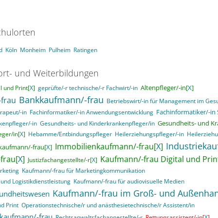
hulorten
d
Köln
Monheim
Pulheim
Ratingen
ort- und Weiterbildungen
Altenpfleger/-in[
X
]
 und Print[
X
]
geprüfte/-r technische/-r Fachwirt/-in
Bankkaufmann/-frau
frau
Betriebswirt/-in für Management im Ge
Fachinformatiker/-in
rapeut/-in
Fachinformatiker/-in Anwendungsentwicklung
Gesundheits- und Kr
enpfleger/-in
Gesundheits- und Kinderkrankenpfleger/in
ger/in[
X
]
Hebamme/Entbindungspfleger
Heilerziehungspfleger/-in
Heilerziehu
Industrieka
Immobilienkaufmann/-frau[
X
]
kaufmann/-frau[
X
]
frau[
X
]
Kaufmann/-frau Digital und Prin
Justizfachangestellte/-r[
X
]
rketing
Kaufmann/-frau für Marketingkommunikation
und Logistikdienstleistung
Kaufmann/-frau für audiovisuelle Medien
Kaufmann/-frau im Groß- und Außenha
sundheitswesen
d Print
Operationstechnische/r und anästhesietechnische/r Assistent/in
skaufmann/-frau
Rechtsanwaltsfachangestellte/-r
Rettungsassistent/-in[
X
]