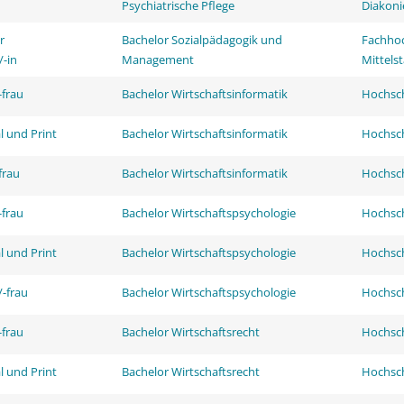
Psychiatrische Pflege
Diakoni
r
Bachelor Sozialpädagogik und
Fachhoc
/-in
Management
Mittels
frau
Bachelor Wirtschaftsinformatik
Hochsch
l und Print
Bachelor Wirtschaftsinformatik
Hochsch
frau
Bachelor Wirtschaftsinformatik
Hochsch
frau
Bachelor Wirtschaftspsychologie
Hochsch
l und Print
Bachelor Wirtschaftspsychologie
Hochsch
-frau
Bachelor Wirtschaftspsychologie
Hochsch
frau
Bachelor Wirtschaftsrecht
Hochsch
l und Print
Bachelor Wirtschaftsrecht
Hochsch