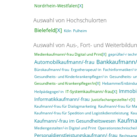
Nordrhein-Westfalen[
X
]
Auswahl von Hochschulorten
Bielefeld[
X
]
Köln
Pulheim
Auswahl von Aus-, Fort- und Weiterbildu
Medienkaufmann/-frau Digital und Print[
X
]
geprüfte/-r techn
Bankkaufmann/
Automobilkaufmann/-frau
Bürokaufmann/-frau
Ergotherapeut/-in
Fachinformatiker/-
Gesundheits- und Kinderkrankenpfleger/-in
Gesundheits- un
Gesundheits- und Krankenpfleger/in[
X
]
Hebamme/Entbindun
Immobi
IT-Systemkaufmann/-frau[
X
]
Heilpädagoge/-in
Informatikkaufmann/-frau
Justizfachangestellte/-r[
X
]
Kaufmann/-frau für Dialogmarketing
Kaufmann/-frau für M
Kaufmann/-frau für Spedition und Logistikdienstleistung
Kau
Kaufma
Kaufmann/-frau im Gesundheitswesen
Mediengestalter/-in Digital und Print
Operationstechnische/r
Personaldienstleistungskaufmann/-frau
Rechtsanwa