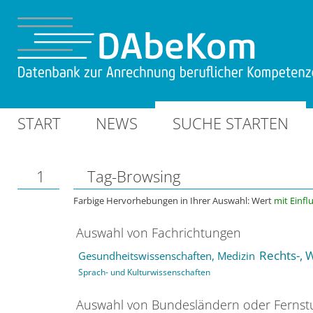
START
NEWS
SUCHE STARTEN
1
Tag-Browsing
Farbige Hervorhebungen in Ihrer Auswahl: Wert
mit Einfl
Auswahl von Fachrichtungen
Rechts-, 
Gesundheitswissenschaften, Medizin
Sprach- und Kulturwissenschaften
Auswahl von Bundesländern oder Ferns