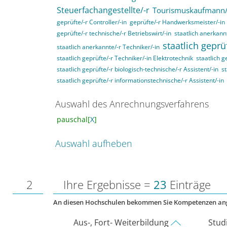
Steuerfachangestellte/-r
Tourismuskaufmann/
geprüfte/-r Controller/-in
geprüfte/-r Handwerksmeister/-in
geprüfte/-r technische/-r Betriebswirt/-in
staatlich anerkannt
staatlich geprü
staatlich anerkannte/-r Techniker/-in
staatlich geprüfte/-r Techniker/-in Elektrotechnik
staatlich g
staatlich geprüfte/-r biologisch-technische/-r Assistent/-in
st
staatlich geprüfte/-r informationstechnische/-r Assistent/-in
Auswahl des Anrechnungsverfahrens
pauschal[
X
]
Auswahl aufheben
2
Ihre Ergebnisse =
23
Einträge
An diesen Hochschulen bekommen Sie Kompetenzen an
Aus-, Fort- Weiterbildung
Stud