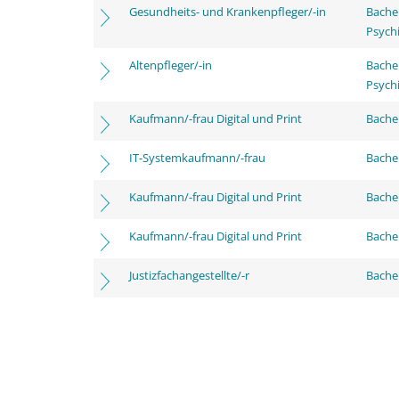
Gesundheits- und Krankenpfleger/-in
Bache
Psychi
Altenpfleger/-in
Bache
Psychi
Kaufmann/-frau Digital und Print
Bachel
IT-Systemkaufmann/-frau
Bachel
Kaufmann/-frau Digital und Print
Bache
Kaufmann/-frau Digital und Print
Bachel
Justizfachangestellte/-r
Bachel