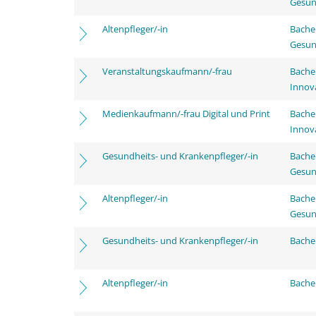
Gesun
Altenpfleger/-in
Bache
Gesun
Veranstaltungskaufmann/-frau
Bache
Innov
Medienkaufmann/-frau Digital und Print
Bache
Innov
Gesundheits- und Krankenpfleger/-in
Bache
Gesun
Altenpfleger/-in
Bache
Gesun
Gesundheits- und Krankenpfleger/-in
Bachel
Altenpfleger/-in
Bachel