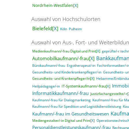
Nordrhein-Westfalen[
X
]
Auswahl von Hochschulorten
Bielefeld[
X
]
Köln
Pulheim
Auswahl von Aus-, Fort- und Weiterbildu
Medienkaufmann/-frau Digital und Print[
X
]
geprüfte/-r techn
Bankkaufman
Automobilkaufmann/-frau[
X
]
Bürokaufmann/-frau
Ergotherapeut/-in
Fachinformatiker/-
Gesundheits- und Kinderkrankenpfleger/-in
Gesundheits- un
Gesundheits- und Krankenpfleger/in[
X
]
Hebamme/Entbindun
Immobi
IT-Systemkaufmann/-frau[
X
]
Heilpädagoge/-in
Informatikkaufmann/-frau
Justizfachangestellte/-r[
Kaufmann/-frau für Dialogmarketing
Kaufmann/-frau für M
Kaufmann/-frau für Spedition und Logistikdienstleistung
Kau
Kaufma
Kaufmann/-frau im Gesundheitswesen
Mediengestalter/-in Digital und Print[
X
]
Operationstechnisch
Personaldienstleistungskaufmann/-frau
Rechtsanwa