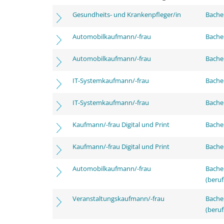
Gesundheits- und Krankenpfleger/in
Bachel
Automobilkaufmann/-frau
Bachel
Automobilkaufmann/-frau
Bachel
IT-Systemkaufmann/-frau
Bachel
IT-Systemkaufmann/-frau
Bachel
Kaufmann/-frau Digital und Print
Bachel
Kaufmann/-frau Digital und Print
Bachel
Automobilkaufmann/-frau
Bachel
(beruf
Veranstaltungskaufmann/-frau
Bachel
(beruf