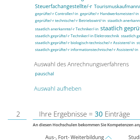
Steuerfachangestellte/-r
Tourismuskaufmann/
geprüfte/-r Controller/-in
geprüfte/-r Handwerksmeister/-in
geprüfte/-r technische/-r Betriebswirt/-in
staatlich anerkannt
staatlich geprü
staatlich anerkannte/-r Techniker/-in
staatlich geprüfte/-r Techniker/-in Elektrotechnik
staatlich g
staatlich geprüfte/-r biologisch-technische/-r Assistent/-in
st
staatlich geprüfte/-r informationstechnische/-r Assistent/-in
Auswahl des Anrechnungsverfahrens
pauschal
Auswahl aufheben
2
Ihre Ergebnisse =
30
Einträge
An diesen Hochschulen bekommen Sie Kompetenzen an
Aus-, Fort- Weiterbildung
Stud