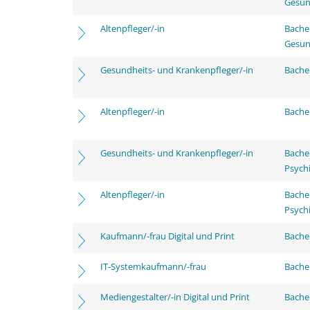
Gesun
Altenpfleger/-in
Bache
Gesun
Gesundheits- und Krankenpfleger/-in
Bachel
Altenpfleger/-in
Bachel
Gesundheits- und Krankenpfleger/-in
Bache
Psychi
Altenpfleger/-in
Bache
Psychi
Kaufmann/-frau Digital und Print
Bachel
IT-Systemkaufmann/-frau
Bachel
Mediengestalter/-in Digital und Print
Bachel