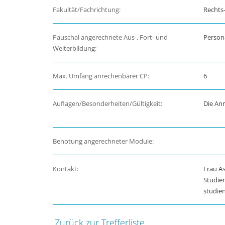
Fakultät/Fachrichtung:
Rechts-
Pauschal angerechnete Aus-, Fort- und
Person
Weiterbildung:
Max. Umfang anrechenbarer CP:
6
Auflagen/Besonderheiten/Gültigkeit:
Die Anr
Benotung angerechneter Module:
Kontakt:
Frau As
Studie
studie
Zurück zur Trefferliste