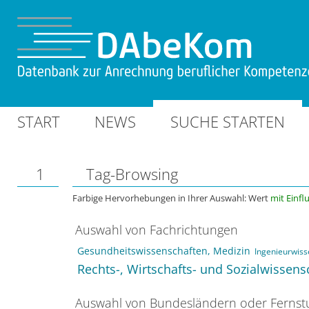
START
NEWS
SUCHE STARTEN
1
Tag-Browsing
Farbige Hervorhebungen in Ihrer Auswahl: Wert
mit Einfl
Auswahl von Fachrichtungen
Gesundheitswissenschaften, Medizin
Ingenieurwiss
Rechts-, Wirtschafts- und Sozialwissens
Auswahl von Bundesländern oder Ferns