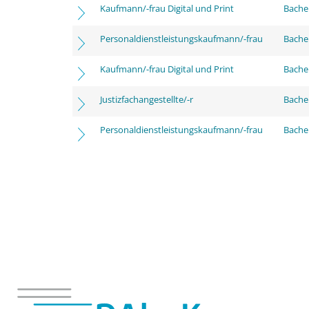
Kaufmann/-frau Digital und Print
Bache
Personaldienstleistungskaufmann/-frau
Bache
Kaufmann/-frau Digital und Print
Bachel
Justizfachangestellte/-r
Bachel
Personaldienstleistungskaufmann/-frau
Bachel