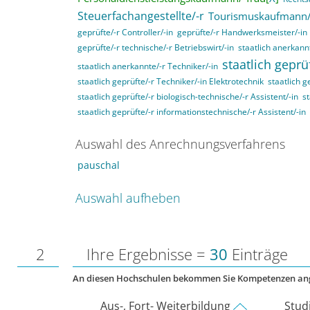
Steuerfachangestellte/-r
Tourismuskaufmann/
geprüfte/-r Controller/-in
geprüfte/-r Handwerksmeister/-in
geprüfte/-r technische/-r Betriebswirt/-in
staatlich anerkannt
staatlich geprü
staatlich anerkannte/-r Techniker/-in
staatlich geprüfte/-r Techniker/-in Elektrotechnik
staatlich g
staatlich geprüfte/-r biologisch-technische/-r Assistent/-in
st
staatlich geprüfte/-r informationstechnische/-r Assistent/-in
Auswahl des Anrechnungsverfahrens
pauschal
Auswahl aufheben
2
Ihre Ergebnisse =
30
Einträge
An diesen Hochschulen bekommen Sie Kompetenzen an
Aus-, Fort- Weiterbildung
Stud