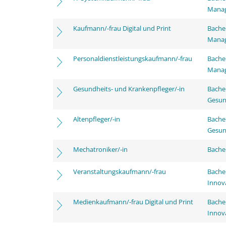
Mana
Kaufmann/-frau Digital und Print
Bachel
Mana
Personaldienstleistungskaufmann/-frau
Bachel
Mana
Gesundheits- und Krankenpfleger/-in
Bache
Gesun
Altenpfleger/-in
Bache
Gesun
Mechatroniker/-in
Bache
Veranstaltungskaufmann/-frau
Bache
Innov
Medienkaufmann/-frau Digital und Print
Bache
Innov