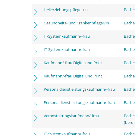
Heilerziehungspfleger/in
Bachel
Gesundheits- und Krankenpfleger/in
Bachel
IT-Systemkaufmann/-frau
Bachel
IT-Systemkaufmann/-frau
Bachel
Kaufmann/-frau Digital und Print
Bachel
Kaufmann/-frau Digital und Print
Bachel
Personaldienstleistungskaufmann/-frau
Bachel
Personaldienstleistungskaufmann/-frau
Bachel
Veranstaltungskaufmann/-frau
Bachel
(beruf
IT-Systemkaufmann/-frau
Bachel