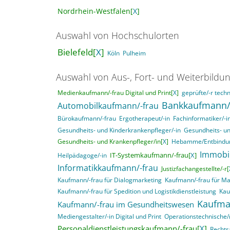
Nordrhein-Westfalen[
X
]
Auswahl von Hochschulorten
Bielefeld[
X
]
Köln
Pulheim
Auswahl von Aus-, Fort- und Weiterbildu
Medienkaufmann/-frau Digital und Print[
X
]
geprüfte/-r techn
Bankkaufmann/
Automobilkaufmann/-frau
Bürokaufmann/-frau
Ergotherapeut/-in
Fachinformatiker/-
Gesundheits- und Kinderkrankenpfleger/-in
Gesundheits- un
Gesundheits- und Krankenpfleger/in[
X
]
Hebamme/Entbindun
Immobi
IT-Systemkaufmann/-frau[
X
]
Heilpädagoge/-in
Informatikkaufmann/-frau
Justizfachangestellte/-r[
Kaufmann/-frau für Dialogmarketing
Kaufmann/-frau für M
Kaufmann/-frau für Spedition und Logistikdienstleistung
Kau
Kaufma
Kaufmann/-frau im Gesundheitswesen
Mediengestalter/-in Digital und Print
Operationstechnische/r
Personaldienstleistungskaufmann/-frau[
X
]
Rechts