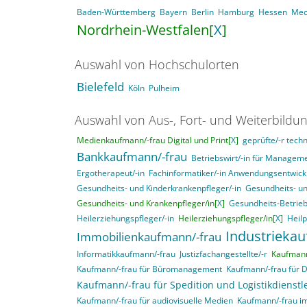
Baden-Württemberg
Bayern
Berlin
Hamburg
Hessen
Mec
Nordrhein-Westfalen[
X
]
Auswahl von Hochschulorten
Bielefeld
Köln
Pulheim
Auswahl von Aus-, Fort- und Weiterbildu
Medienkaufmann/-frau Digital und Print[
X
]
geprüfte/-r techn
Bankkaufmann/-frau
Betriebswirt/-in für Manage
Ergotherapeut/-in
Fachinformatiker/-in Anwendungsentwick
Gesundheits- und Kinderkrankenpfleger/-in
Gesundheits- un
Gesundheits- und Krankenpfleger/in[
X
]
Gesundheits-Betrieb
Heilerziehungspfleger/-in
Heilerziehungspfleger/in[
X
]
Heil
Industrieka
Immobilienkaufmann/-frau
Informatikkaufmann/-frau
Justizfachangestellte/-r
Kaufmann/
Kaufmann/-frau für Büromanagement
Kaufmann/-frau für 
Kaufmann/-frau für Spedition und Logistikdienstl
Kaufmann/-frau für audiovisuelle Medien
Kaufmann/-frau i