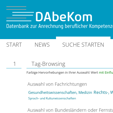
START
NEWS
SUCHE STARTEN
1
Tag-Browsing
Farbige Hervorhebungen in Ihrer Auswahl: Wert
mit Einfl
Auswahl von Fachrichtungen
Rechts-, 
Gesundheitswissenschaften, Medizin
Sprach- und Kulturwissenschaften
Auswahl von Bundesländern oder Ferns