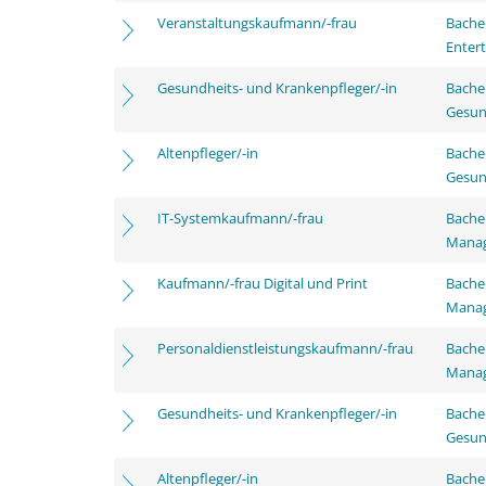
Veranstaltungskaufmann/-frau
Bache
Enter
Gesundheits- und Krankenpfleger/-in
Bache
Gesun
Altenpfleger/-in
Bache
Gesun
IT-Systemkaufmann/-frau
Bachel
Mana
Kaufmann/-frau Digital und Print
Bachel
Mana
Personaldienstleistungskaufmann/-frau
Bachel
Mana
Gesundheits- und Krankenpfleger/-in
Bache
Gesun
Altenpfleger/-in
Bache