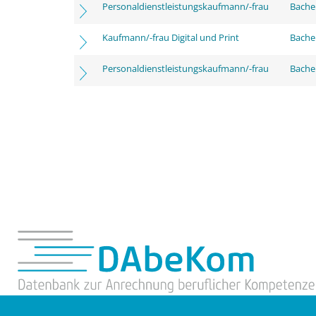
Personaldienstleistungskaufmann/-frau
Bache
Kaufmann/-frau Digital und Print
Bachel
Personaldienstleistungskaufmann/-frau
Bachel