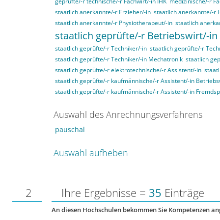
geprüfte/-r technische/-r Fachwirt/-in IHK
medizinische/-r Fa
staatlich anerkannte/-r Erzieher/-in
staatlich anerkannte/-r 
staatlich anerkannte/-r Physiotherapeut/-in
staatlich anerka
staatlich geprüfte/-r Betriebswirt/-in
staatlich geprüfte/-r Techniker/-in
staatlich geprüfte/-r Tech
staatlich geprüfte/-r Techniker/-in Mechatronik
staatlich gep
staatlich geprüfte/-r elektrotechnische/-r Assistent/-in
staat
staatlich geprüfte/-r kaufmännische/-r Assistent/-in Betriebs
staatlich geprüfte/-r kaufmännische/-r Assistent/-in Fremds
Auswahl des Anrechnungsverfahrens
pauschal
Auswahl aufheben
2
Ihre Ergebnisse =
35
Einträge
An diesen Hochschulen bekommen Sie Kompetenzen an