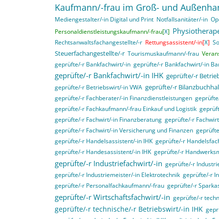
Kaufmann/-frau im Groß- und Außenha
Mediengestalter/-in Digital und Print
Notfallsanitäter/-in
Op
Physiotherape
Personaldienstleistungskaufmann/-frau[
X
]
Rechtsanwaltsfachangestellte/-r
Rettungsassistent/-in[
X
]
So
Steuerfachangestellte/-r
Tourismuskaufmann/-frau
Veran
geprüfte/-r Bankfachwirt/-in
geprüfte/-r Bankfachwirt/-in B
geprüfte/-r Bankfachwirt/-in IHK
geprüfte/-r Betri
geprüfte/-r Bilanzbuchhal
geprüfte/-r Betriebswirt/-in VWA
geprüfte/-r Fachberater/-in Finanzdienstleistungen
geprüft
geprüfte/-r Fachkaufmann/-frau Einkauf und Logistik
geprüft
geprüfte/-r Fachwirt/-in Finanzberatung
geprüfte/-r Fachwir
geprüfte/-r Fachwirt/-in Versicherung und Finanzen
geprüfte
geprüfte/-r Handelsassistent/-in IHK
geprüfte/-r Handelsfach
geprüfte/-r Handesassistent/-in IHK
geprüfte/-r Handwerksm
geprüfte/-r Industriefachwirt/-in
geprüfte/-r Industri
geprüfte/-r Industriemeister/-in Elektrotechnik
geprüfte/-r I
geprüfte/-r Personalfachkaufmann/-frau
geprüfte/-r Sparka
geprüfte/-r Wirtschaftsfachwirt/-in
geprüfte/-r techn
geprüfte/-r technische/-r Betriebswirt/-in IHK
gepr