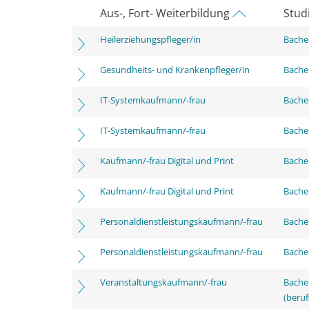
Aus-, Fort- Weiterbildung
Stud
Heilerziehungspfleger/in
Bachel
Gesundheits- und Krankenpfleger/in
Bachel
IT-Systemkaufmann/-frau
Bachel
IT-Systemkaufmann/-frau
Bachel
Kaufmann/-frau Digital und Print
Bachel
Kaufmann/-frau Digital und Print
Bachel
Personaldienstleistungskaufmann/-frau
Bachel
Personaldienstleistungskaufmann/-frau
Bachel
Veranstaltungskaufmann/-frau
Bachel
(beruf