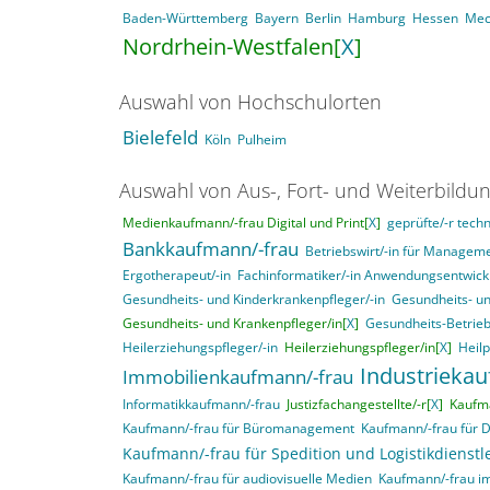
Baden-Württemberg
Bayern
Berlin
Hamburg
Hessen
Mec
Nordrhein-Westfalen[
X
]
Auswahl von Hochschulorten
Bielefeld
Köln
Pulheim
Auswahl von Aus-, Fort- und Weiterbildu
Medienkaufmann/-frau Digital und Print[
X
]
geprüfte/-r techn
Bankkaufmann/-frau
Betriebswirt/-in für Manage
Ergotherapeut/-in
Fachinformatiker/-in Anwendungsentwick
Gesundheits- und Kinderkrankenpfleger/-in
Gesundheits- un
Gesundheits- und Krankenpfleger/in[
X
]
Gesundheits-Betrieb
Heilerziehungspfleger/-in
Heilerziehungspfleger/in[
X
]
Heil
Industrieka
Immobilienkaufmann/-frau
Informatikkaufmann/-frau
Justizfachangestellte/-r[
X
]
Kaufma
Kaufmann/-frau für Büromanagement
Kaufmann/-frau für 
Kaufmann/-frau für Spedition und Logistikdienstl
Kaufmann/-frau für audiovisuelle Medien
Kaufmann/-frau i