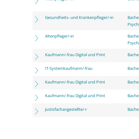
Gesundheits- und Krankenpfleger/-in
Bache
Psychi
Altenpfleger/-in
Bache
Psychi
Kaufmann/-frau Digital und Print
Bachel
IT-Systemkaufmann/-frau
Bachel
Kaufmann/-frau Digital und Print
Bache
Kaufmann/-frau Digital und Print
Bachel
Justizfachangestellte/-r
Bachel