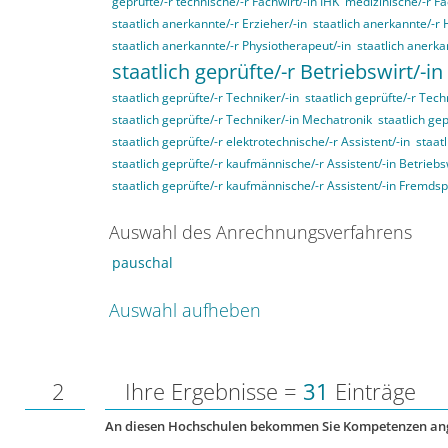
geprüfte/-r technische/-r Fachwirt/-in IHK
medizinische/-r Fa
staatlich anerkannte/-r Erzieher/-in
staatlich anerkannte/-r 
staatlich anerkannte/-r Physiotherapeut/-in
staatlich anerka
staatlich geprüfte/-r Betriebswirt/-in
staatlich geprüfte/-r Techniker/-in
staatlich geprüfte/-r Tech
staatlich geprüfte/-r Techniker/-in Mechatronik
staatlich gep
staatlich geprüfte/-r elektrotechnische/-r Assistent/-in
staat
staatlich geprüfte/-r kaufmännische/-r Assistent/-in Betriebs
staatlich geprüfte/-r kaufmännische/-r Assistent/-in Fremds
Auswahl des Anrechnungsverfahrens
pauschal
Auswahl aufheben
2
Ihre Ergebnisse =
31
Einträge
An diesen Hochschulen bekommen Sie Kompetenzen an