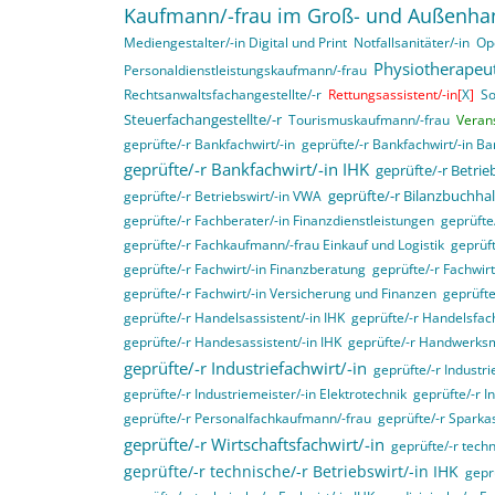
Kaufmann/-frau im Groß- und Außenha
Mediengestalter/-in Digital und Print
Notfallsanitäter/-in
Op
Physiotherapeut
Personaldienstleistungskaufmann/-frau
Rechtsanwaltsfachangestellte/-r
Rettungsassistent/-in[
X
]
So
Steuerfachangestellte/-r
Tourismuskaufmann/-frau
Veran
geprüfte/-r Bankfachwirt/-in
geprüfte/-r Bankfachwirt/-in B
geprüfte/-r Bankfachwirt/-in IHK
geprüfte/-r Betri
geprüfte/-r Bilanzbuchhal
geprüfte/-r Betriebswirt/-in VWA
geprüfte/-r Fachberater/-in Finanzdienstleistungen
geprüft
geprüfte/-r Fachkaufmann/-frau Einkauf und Logistik
geprüft
geprüfte/-r Fachwirt/-in Finanzberatung
geprüfte/-r Fachwir
geprüfte/-r Fachwirt/-in Versicherung und Finanzen
geprüfte
geprüfte/-r Handelsassistent/-in IHK
geprüfte/-r Handelsfach
geprüfte/-r Handesassistent/-in IHK
geprüfte/-r Handwerksm
geprüfte/-r Industriefachwirt/-in
geprüfte/-r Industri
geprüfte/-r Industriemeister/-in Elektrotechnik
geprüfte/-r I
geprüfte/-r Personalfachkaufmann/-frau
geprüfte/-r Sparka
geprüfte/-r Wirtschaftsfachwirt/-in
geprüfte/-r techn
geprüfte/-r technische/-r Betriebswirt/-in IHK
gepr