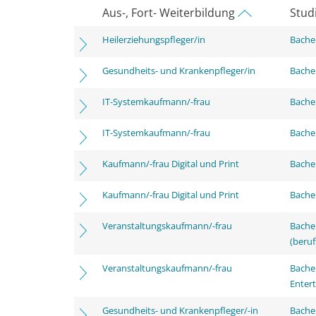
Aus-, Fort- Weiterbildung
Stud
Heilerziehungspfleger/in
Bachel
Gesundheits- und Krankenpfleger/in
Bachel
IT-Systemkaufmann/-frau
Bachel
IT-Systemkaufmann/-frau
Bachel
Kaufmann/-frau Digital und Print
Bachel
Kaufmann/-frau Digital und Print
Bachel
Veranstaltungskaufmann/-frau
Bachel
(beruf
Veranstaltungskaufmann/-frau
Bache
Enter
Gesundheits- und Krankenpfleger/-in
Bache