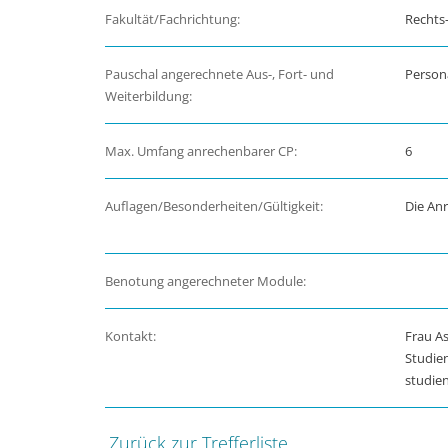
Fakultät/Fachrichtung:
Rechts-
Pauschal angerechnete Aus-, Fort- und
Person
Weiterbildung:
Max. Umfang anrechenbarer CP:
6
Auflagen/Besonderheiten/Gültigkeit:
Die Anr
Benotung angerechneter Module:
Kontakt:
Frau As
Studie
studie
Zurück zur Trefferliste