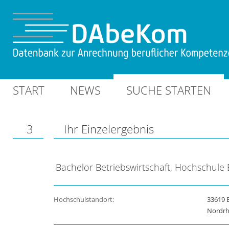
START
NEWS
SUCHE STARTEN
3
Ihr Einzelergebnis
Bachelor Betriebswirtschaft, Hochschule B
Hochschulstandort:
33619 B
Nordrh