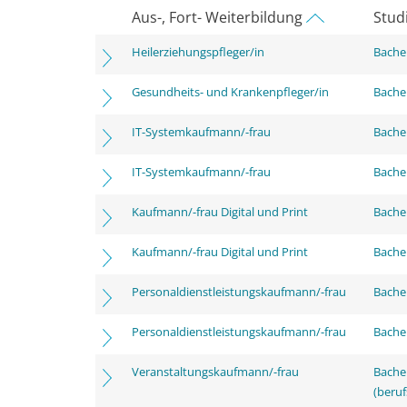
Aus-, Fort- Weiterbildung
Stud
Heilerziehungspfleger/in
Bachel
Gesundheits- und Krankenpfleger/in
Bachel
IT-Systemkaufmann/-frau
Bachel
IT-Systemkaufmann/-frau
Bachel
Kaufmann/-frau Digital und Print
Bachel
Kaufmann/-frau Digital und Print
Bachel
Personaldienstleistungskaufmann/-frau
Bachel
Personaldienstleistungskaufmann/-frau
Bachel
Veranstaltungskaufmann/-frau
Bachel
(beruf