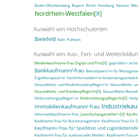
Baden-Württemberg
Bayern
Berlin
Hamburg
Hessen
Mec
Nordrhein-Westfalen[
X
]
Auswahl von Hochschulorten
Bielefeld
Köln
Pulheim
Auswahl von Aus-, Fort- und Weiterbildu
Medienkaufmann/-frau Digital und Print[
X
]
geprüfte/-r techn
Bankkaufmann/-frau
Betriebswirt/-in für Manage
Ergotherapeut/-in
Fachinformatiker/-in Anwendungsentwick
Gesundheits- und Kinderkrankenpfleger/-in
Gesundheits- un
Gesundheits- und Krankenpfleger/in[
X
]
Gesundheits-Betrieb
Heilerziehungspfleger/-in
Heilerziehungspfleger/in[
X
]
Heil
Industrieka
Immobilienkaufmann/-frau
Informatikkaufmann/-frau
Justizfachangestellte/-r[
X
]
Kaufma
Kaufmann/-frau für Büromanagement
Kaufmann/-frau für 
Kaufmann/-frau für Spedition und Logistikdienstl
Kaufmann/-frau für audiovisuelle Medien
Kaufmann/-frau i