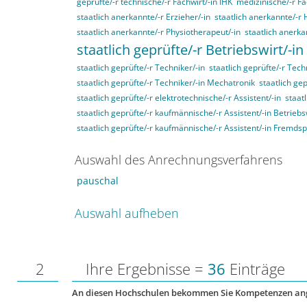
geprüfte/-r technische/-r Fachwirt/-in IHK
medizinische/-r Fa
staatlich anerkannte/-r Erzieher/-in
staatlich anerkannte/-r 
staatlich anerkannte/-r Physiotherapeut/-in
staatlich anerka
staatlich geprüfte/-r Betriebswirt/-in
staatlich geprüfte/-r Techniker/-in
staatlich geprüfte/-r Tech
staatlich geprüfte/-r Techniker/-in Mechatronik
staatlich gep
staatlich geprüfte/-r elektrotechnische/-r Assistent/-in
staat
staatlich geprüfte/-r kaufmännische/-r Assistent/-in Betriebs
staatlich geprüfte/-r kaufmännische/-r Assistent/-in Fremds
Auswahl des Anrechnungsverfahrens
pauschal
Auswahl aufheben
2
Ihre Ergebnisse =
36
Einträge
An diesen Hochschulen bekommen Sie Kompetenzen an