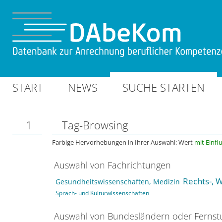
START
NEWS
SUCHE STARTEN
1
Tag-Browsing
Farbige Hervorhebungen in Ihrer Auswahl: Wert
mit Einfl
Auswahl von Fachrichtungen
Rechts-, W
Gesundheitswissenschaften, Medizin
Sprach- und Kulturwissenschaften
Auswahl von Bundesländern oder Ferns