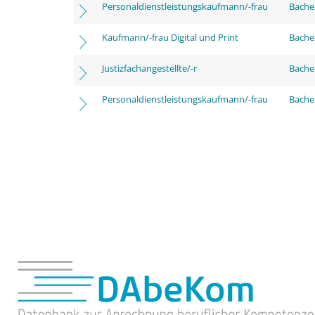
Personaldienstleistungskaufmann/-frau
Bache
Kaufmann/-frau Digital und Print
Bachel
Justizfachangestellte/-r
Bachel
Personaldienstleistungskaufmann/-frau
Bachel