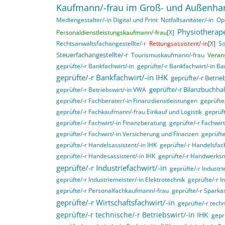
Kaufmann/-frau im Groß- und Außenha
Mediengestalter/-in Digital und Print
Notfallsanitäter/-in
Op
Physiotherape
Personaldienstleistungskaufmann/-frau[
X
]
Rechtsanwaltsfachangestellte/-r
Rettungsassistent/-in[
X
]
So
Steuerfachangestellte/-r
Tourismuskaufmann/-frau
Veran
geprüfte/-r Bankfachwirt/-in
geprüfte/-r Bankfachwirt/-in B
geprüfte/-r Bankfachwirt/-in IHK
geprüfte/-r Betri
geprüfte/-r Bilanzbuchhal
geprüfte/-r Betriebswirt/-in VWA
geprüfte/-r Fachberater/-in Finanzdienstleistungen
geprüft
geprüfte/-r Fachkaufmann/-frau Einkauf und Logistik
geprüft
geprüfte/-r Fachwirt/-in Finanzberatung
geprüfte/-r Fachwir
geprüfte/-r Fachwirt/-in Versicherung und Finanzen
geprüfte
geprüfte/-r Handelsassistent/-in IHK
geprüfte/-r Handelsfach
geprüfte/-r Handesassistent/-in IHK
geprüfte/-r Handwerksm
geprüfte/-r Industriefachwirt/-in
geprüfte/-r Industri
geprüfte/-r Industriemeister/-in Elektrotechnik
geprüfte/-r I
geprüfte/-r Personalfachkaufmann/-frau
geprüfte/-r Sparka
geprüfte/-r Wirtschaftsfachwirt/-in
geprüfte/-r techn
geprüfte/-r technische/-r Betriebswirt/-in IHK
gepr