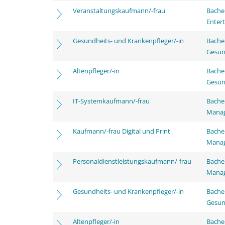
Veranstaltungskaufmann/-frau
Bache
Enter
Gesundheits- und Krankenpfleger/-in
Bache
Gesun
Altenpfleger/-in
Bache
Gesun
IT-Systemkaufmann/-frau
Bachel
Mana
Kaufmann/-frau Digital und Print
Bachel
Mana
Personaldienstleistungskaufmann/-frau
Bachel
Mana
Gesundheits- und Krankenpfleger/-in
Bache
Gesun
Altenpfleger/-in
Bache