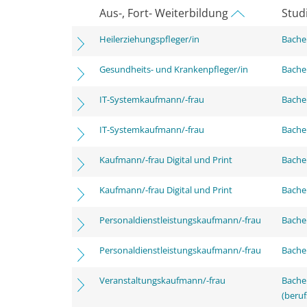
Aus-, Fort- Weiterbildung
Stud
Heilerziehungspfleger/in
Bachel
Gesundheits- und Krankenpfleger/in
Bachel
IT-Systemkaufmann/-frau
Bachel
IT-Systemkaufmann/-frau
Bachel
Kaufmann/-frau Digital und Print
Bachel
Kaufmann/-frau Digital und Print
Bachel
Personaldienstleistungskaufmann/-frau
Bachel
Personaldienstleistungskaufmann/-frau
Bachel
Veranstaltungskaufmann/-frau
Bachel
(beruf