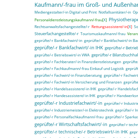
Kaufmann/-frau im Groß- und Außenha
Mediengestalter/-in Digital und Print
Notfallsanitäter/-in
Op
Physiotherape
Personaldienstleistungskaufmann/-frau[
X
]
Rechtsanwaltsfachangestellte/-r
Rettungsassistent/-in[
X
]
So
Steuerfachangestellte/-r
Tourismuskaufmann/-frau
Veran
geprüfte/-r Bankfachwirt/-in
geprüfte/-r Bankfachwirt/-in B
geprüfte/-r Bankfachwirt/-in IHK
geprüfte/-r Betri
geprüfte/-r Bilanzbuchhal
geprüfte/-r Betriebswirt/-in VWA
geprüfte/-r Fachberater/-in Finanzdienstleistungen
geprüft
geprüfte/-r Fachkaufmann/-frau Einkauf und Logistik
geprüft
geprüfte/-r Fachwirt/-in Finanzberatung
geprüfte/-r Fachwir
geprüfte/-r Fachwirt/-in Versicherung und Finanzen
geprüfte
geprüfte/-r Handelsassistent/-in IHK
geprüfte/-r Handelsfach
geprüfte/-r Handesassistent/-in IHK
geprüfte/-r Handwerksm
geprüfte/-r Industriefachwirt/-in
geprüfte/-r Industri
geprüfte/-r Industriemeister/-in Elektrotechnik
geprüfte/-r I
geprüfte/-r Personalfachkaufmann/-frau
geprüfte/-r Sparka
geprüfte/-r Wirtschaftsfachwirt/-in
geprüfte/-r techn
geprüfte/-r technische/-r Betriebswirt/-in IHK
gepr