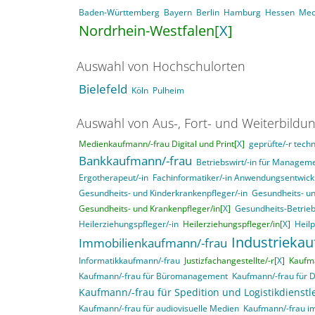
Baden-Württemberg
Bayern
Berlin
Hamburg
Hessen
Mec
Nordrhein-Westfalen[
X
]
Auswahl von Hochschulorten
Bielefeld
Köln
Pulheim
Auswahl von Aus-, Fort- und Weiterbildu
Medienkaufmann/-frau Digital und Print[
X
]
geprüfte/-r techn
Bankkaufmann/-frau
Betriebswirt/-in für Manage
Ergotherapeut/-in
Fachinformatiker/-in Anwendungsentwick
Gesundheits- und Kinderkrankenpfleger/-in
Gesundheits- un
Gesundheits- und Krankenpfleger/in[
X
]
Gesundheits-Betrieb
Heilerziehungspfleger/-in
Heilerziehungspfleger/in[
X
]
Heil
Industrieka
Immobilienkaufmann/-frau
Informatikkaufmann/-frau
Justizfachangestellte/-r[
X
]
Kaufma
Kaufmann/-frau für Büromanagement
Kaufmann/-frau für 
Kaufmann/-frau für Spedition und Logistikdienstl
Kaufmann/-frau für audiovisuelle Medien
Kaufmann/-frau i