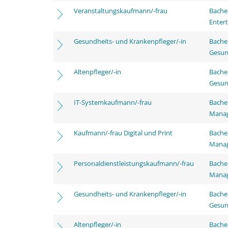
Veranstaltungskaufmann/-frau
Bache
Enter
Gesundheits- und Krankenpfleger/-in
Bache
Gesun
Altenpfleger/-in
Bache
Gesun
IT-Systemkaufmann/-frau
Bachel
Mana
Kaufmann/-frau Digital und Print
Bachel
Mana
Personaldienstleistungskaufmann/-frau
Bachel
Mana
Gesundheits- und Krankenpfleger/-in
Bache
Gesun
Altenpfleger/-in
Bache