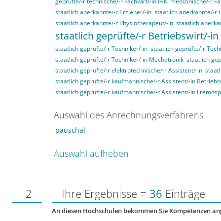
geprüfte/-r technische/-r Fachwirt/-in IHK
medizinische/-r Fa
staatlich anerkannte/-r Erzieher/-in
staatlich anerkannte/-r 
staatlich anerkannte/-r Physiotherapeut/-in
staatlich anerka
staatlich geprüfte/-r Betriebswirt/-in
staatlich geprüfte/-r Techniker/-in
staatlich geprüfte/-r Tech
staatlich geprüfte/-r Techniker/-in Mechatronik
staatlich gep
staatlich geprüfte/-r elektrotechnische/-r Assistent/-in
staat
staatlich geprüfte/-r kaufmännische/-r Assistent/-in Betriebs
staatlich geprüfte/-r kaufmännische/-r Assistent/-in Fremds
Auswahl des Anrechnungsverfahrens
pauschal
Auswahl aufheben
2
Ihre Ergebnisse =
36
Einträge
An diesen Hochschulen bekommen Sie Kompetenzen an