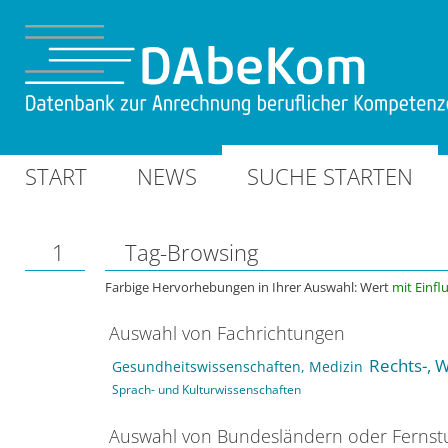
START
NEWS
SUCHE STARTEN
1
Tag-Browsing
Farbige Hervorhebungen in Ihrer Auswahl: Wert
mit Einfl
Auswahl von Fachrichtungen
Rechts-, W
Gesundheitswissenschaften, Medizin
Sprach- und Kulturwissenschaften
Auswahl von Bundesländern oder Ferns