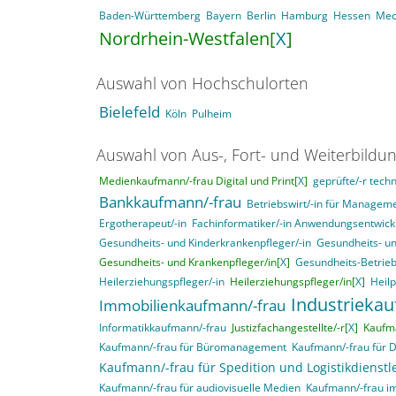
Baden-Württemberg
Bayern
Berlin
Hamburg
Hessen
Mec
Nordrhein-Westfalen[
X
]
Auswahl von Hochschulorten
Bielefeld
Köln
Pulheim
Auswahl von Aus-, Fort- und Weiterbildu
Medienkaufmann/-frau Digital und Print[
X
]
geprüfte/-r techn
Bankkaufmann/-frau
Betriebswirt/-in für Manage
Ergotherapeut/-in
Fachinformatiker/-in Anwendungsentwick
Gesundheits- und Kinderkrankenpfleger/-in
Gesundheits- un
Gesundheits- und Krankenpfleger/in[
X
]
Gesundheits-Betrieb
Heilerziehungspfleger/-in
Heilerziehungspfleger/in[
X
]
Heil
Industrieka
Immobilienkaufmann/-frau
Informatikkaufmann/-frau
Justizfachangestellte/-r[
X
]
Kaufma
Kaufmann/-frau für Büromanagement
Kaufmann/-frau für 
Kaufmann/-frau für Spedition und Logistikdienstl
Kaufmann/-frau für audiovisuelle Medien
Kaufmann/-frau i