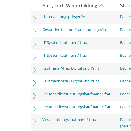
Aus-, Fort- Weiterbildung
Stud
Heilerziehungspfleger/in
Bachel
Gesundheits- und Krankenpfleger/in
Bachel
IT-Systemkaufmann/-frau
Bachel
IT-Systemkaufmann/-frau
Bachel
Kaufmann/-frau Digital und Print
Bachel
Kaufmann/-frau Digital und Print
Bachel
Personaldienstleistungskaufmann/-frau
Bachel
Personaldienstleistungskaufmann/-frau
Bachel
Veranstaltungskaufmann/-frau
Bachel
(beruf