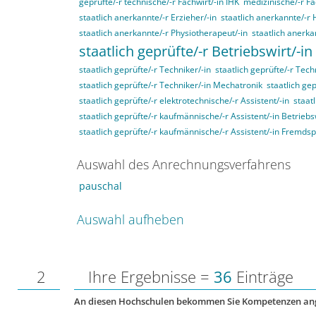
geprüfte/-r technische/-r Fachwirt/-in IHK
medizinische/-r Fa
staatlich anerkannte/-r Erzieher/-in
staatlich anerkannte/-r 
staatlich anerkannte/-r Physiotherapeut/-in
staatlich anerka
staatlich geprüfte/-r Betriebswirt/-in
staatlich geprüfte/-r Techniker/-in
staatlich geprüfte/-r Tech
staatlich geprüfte/-r Techniker/-in Mechatronik
staatlich gep
staatlich geprüfte/-r elektrotechnische/-r Assistent/-in
staat
staatlich geprüfte/-r kaufmännische/-r Assistent/-in Betriebs
staatlich geprüfte/-r kaufmännische/-r Assistent/-in Fremds
Auswahl des Anrechnungsverfahrens
pauschal
Auswahl aufheben
2
Ihre Ergebnisse =
36
Einträge
An diesen Hochschulen bekommen Sie Kompetenzen an