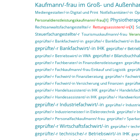
Kaufmann/-frau im Groß- und Außenha
Mediengestalter/-in Digital und Print
Notfallsanitäter/-in
Op
Physiotherape
Personaldienstleistungskaufmann/-frau[
X
]
Rechtsanwaltsfachangestellte/-r
Rettungsassistent/-in[
X
]
So
Steuerfachangestellte/-r
Tourismuskaufmann/-frau
Veran
geprüfte/-r Bankfachwirt/-in
geprüfte/-r Bankfachwirt/-in B
geprüfte/-r Bankfachwirt/-in IHK
geprüfte/-r Betri
geprüfte/-r Bilanzbuchhal
geprüfte/-r Betriebswirt/-in VWA
geprüfte/-r Fachberater/-in Finanzdienstleistungen
geprüft
geprüfte/-r Fachkaufmann/-frau Einkauf und Logistik
geprüft
geprüfte/-r Fachwirt/-in Finanzberatung
geprüfte/-r Fachwir
geprüfte/-r Fachwirt/-in Versicherung und Finanzen
geprüfte
geprüfte/-r Handelsassistent/-in IHK
geprüfte/-r Handelsfach
geprüfte/-r Handesassistent/-in IHK
geprüfte/-r Handwerksm
geprüfte/-r Industriefachwirt/-in
geprüfte/-r Industri
geprüfte/-r Industriemeister/-in Elektrotechnik
geprüfte/-r I
geprüfte/-r Personalfachkaufmann/-frau
geprüfte/-r Sparka
geprüfte/-r Wirtschaftsfachwirt/-in
geprüfte/-r techn
geprüfte/-r technische/-r Betriebswirt/-in IHK
gepr