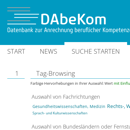
START
NEWS
SUCHE STARTEN
1
Tag-Browsing
Farbige Hervorhebungen in Ihrer Auswahl: Wert
mit Einfl
Auswahl von Fachrichtungen
Rechts-, W
Gesundheitswissenschaften, Medizin
Sprach- und Kulturwissenschaften
Auswahl von Bundesländern oder Ferns