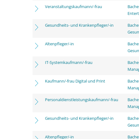
Veranstaltungskaufmann/-frau
Bache
Enter
Gesundheits- und Krankenpfleger/-in
Bache
Gesun
Altenpfleger/-in
Bache
Gesun
IT-Systemkaufmann/-frau
Bachel
Mana
Kaufmann/-frau Digital und Print
Bachel
Mana
Personaldienstleistungskaufmann/-frau
Bachel
Mana
Gesundheits- und Krankenpfleger/-in
Bache
Gesun
Altenpfleger/-in
Bache