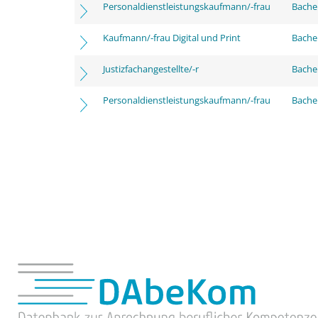
Personaldienstleistungskaufmann/-frau
Bache
Kaufmann/-frau Digital und Print
Bachel
Justizfachangestellte/-r
Bachel
Personaldienstleistungskaufmann/-frau
Bachel