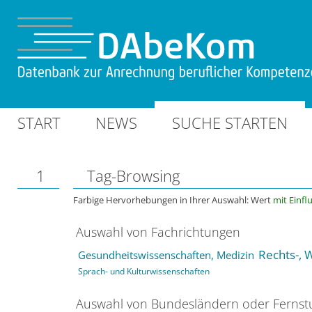
START
NEWS
SUCHE STARTEN
1
Tag-Browsing
Farbige Hervorhebungen in Ihrer Auswahl: Wert
mit Einfl
Auswahl von Fachrichtungen
Rechts-, 
Gesundheitswissenschaften, Medizin
Sprach- und Kulturwissenschaften
Auswahl von Bundesländern oder Ferns