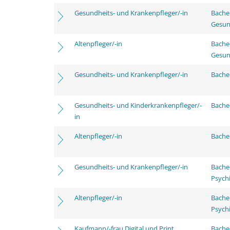
Gesundheits- und Krankenpfleger/-in
Bache
Gesun
Altenpfleger/-in
Bache
Gesun
Gesundheits- und Krankenpfleger/-in
Bachel
Gesundheits- und Kinderkrankenpfleger/-
Bachel
in
Altenpfleger/-in
Bachel
Gesundheits- und Krankenpfleger/-in
Bache
Psychi
Altenpfleger/-in
Bache
Psychi
Kaufmann/-frau Digital und Print
Bachel