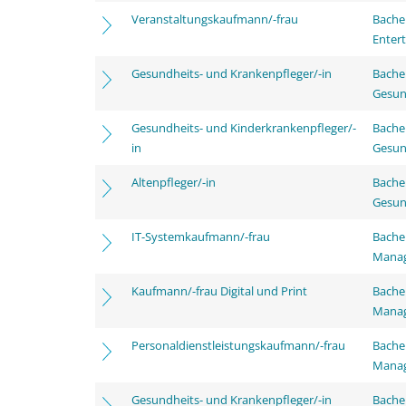
Veranstaltungskaufmann/-frau
Bache
Enter
Gesundheits- und Krankenpfleger/-in
Bache
Gesun
Gesundheits- und Kinderkrankenpfleger/-
Bache
in
Gesun
Altenpfleger/-in
Bache
Gesun
IT-Systemkaufmann/-frau
Bachel
Mana
Kaufmann/-frau Digital und Print
Bachel
Mana
Personaldienstleistungskaufmann/-frau
Bachel
Mana
Gesundheits- und Krankenpfleger/-in
Bache