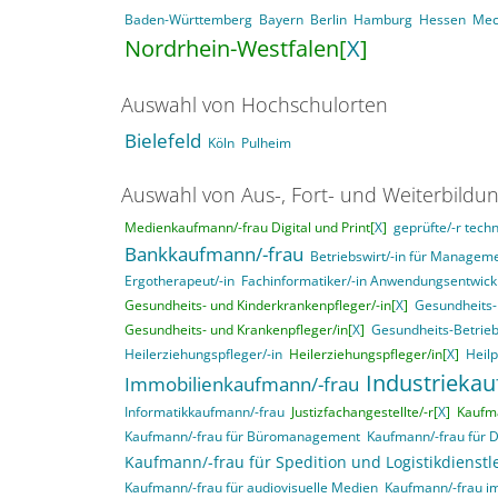
Baden-Württemberg
Bayern
Berlin
Hamburg
Hessen
Mec
Nordrhein-Westfalen[
X
]
Auswahl von Hochschulorten
Bielefeld
Köln
Pulheim
Auswahl von Aus-, Fort- und Weiterbildu
Medienkaufmann/-frau Digital und Print[
X
]
geprüfte/-r techn
Bankkaufmann/-frau
Betriebswirt/-in für Manage
Ergotherapeut/-in
Fachinformatiker/-in Anwendungsentwick
Gesundheits- und Kinderkrankenpfleger/-in[
X
]
Gesundheits-
Gesundheits- und Krankenpfleger/in[
X
]
Gesundheits-Betrieb
Heilerziehungspfleger/-in
Heilerziehungspfleger/in[
X
]
Heil
Industrieka
Immobilienkaufmann/-frau
Informatikkaufmann/-frau
Justizfachangestellte/-r[
X
]
Kaufma
Kaufmann/-frau für Büromanagement
Kaufmann/-frau für 
Kaufmann/-frau für Spedition und Logistikdienstl
Kaufmann/-frau für audiovisuelle Medien
Kaufmann/-frau i