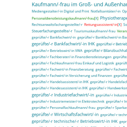
Kaufmann/-frau im Groß- und Außenha
Mediengestalter/-in Digital und Print
Notfallsanitäter/-in
Op
Physiotherape
Personaldienstleistungskaufmann/-frau[
X
]
Rechtsanwaltsfachangestellte/-r
Rettungsassistent/-in[
X
]
So
Steuerfachangestellte/-r
Tourismuskaufmann/-frau
Veran
geprüfte/-r Bankfachwirt/-in
geprüfte/-r Bankfachwirt/-in B
geprüfte/-r Bankfachwirt/-in IHK
geprüfte/-r Betri
geprüfte/-r Bilanzbuchhal
geprüfte/-r Betriebswirt/-in VWA
geprüfte/-r Fachberater/-in Finanzdienstleistungen
geprüft
geprüfte/-r Fachkaufmann/-frau Einkauf und Logistik
geprüft
geprüfte/-r Fachwirt/-in Finanzberatung
geprüfte/-r Fachwir
geprüfte/-r Fachwirt/-in Versicherung und Finanzen
geprüfte
geprüfte/-r Handelsassistent/-in IHK
geprüfte/-r Handelsfach
geprüfte/-r Handesassistent/-in IHK
geprüfte/-r Handwerksm
geprüfte/-r Industriefachwirt/-in
geprüfte/-r Industri
geprüfte/-r Industriemeister/-in Elektrotechnik
geprüfte/-r I
geprüfte/-r Personalfachkaufmann/-frau
geprüfte/-r Sparka
geprüfte/-r Wirtschaftsfachwirt/-in
geprüfte/-r techn
geprüfte/-r technische/-r Betriebswirt/-in IHK
gepr