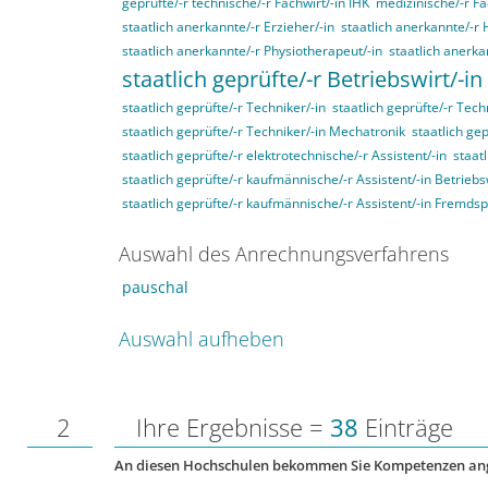
geprüfte/-r technische/-r Fachwirt/-in IHK
medizinische/-r Fa
staatlich anerkannte/-r Erzieher/-in
staatlich anerkannte/-r 
staatlich anerkannte/-r Physiotherapeut/-in
staatlich anerka
staatlich geprüfte/-r Betriebswirt/-in
staatlich geprüfte/-r Techniker/-in
staatlich geprüfte/-r Tech
staatlich geprüfte/-r Techniker/-in Mechatronik
staatlich gep
staatlich geprüfte/-r elektrotechnische/-r Assistent/-in
staat
staatlich geprüfte/-r kaufmännische/-r Assistent/-in Betriebs
staatlich geprüfte/-r kaufmännische/-r Assistent/-in Fremds
Auswahl des Anrechnungsverfahrens
pauschal
Auswahl aufheben
2
Ihre Ergebnisse =
38
Einträge
An diesen Hochschulen bekommen Sie Kompetenzen an