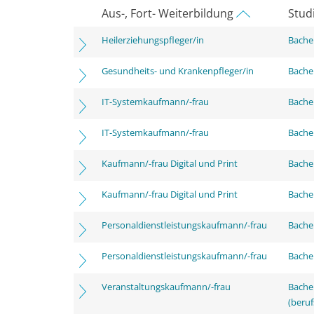
Aus-, Fort- Weiterbildung
Stud
Heilerziehungspfleger/in
Bachel
Gesundheits- und Krankenpfleger/in
Bachel
IT-Systemkaufmann/-frau
Bachel
IT-Systemkaufmann/-frau
Bachel
Kaufmann/-frau Digital und Print
Bachel
Kaufmann/-frau Digital und Print
Bachel
Personaldienstleistungskaufmann/-frau
Bachel
Personaldienstleistungskaufmann/-frau
Bachel
Veranstaltungskaufmann/-frau
Bachel
(beruf