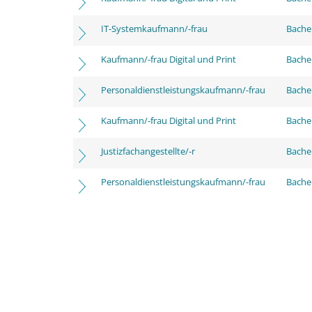
IT-Systemkaufmann/-frau
Bachel
Kaufmann/-frau Digital und Print
Bache
Personaldienstleistungskaufmann/-frau
Bache
Kaufmann/-frau Digital und Print
Bachel
Justizfachangestellte/-r
Bachel
Personaldienstleistungskaufmann/-frau
Bachel