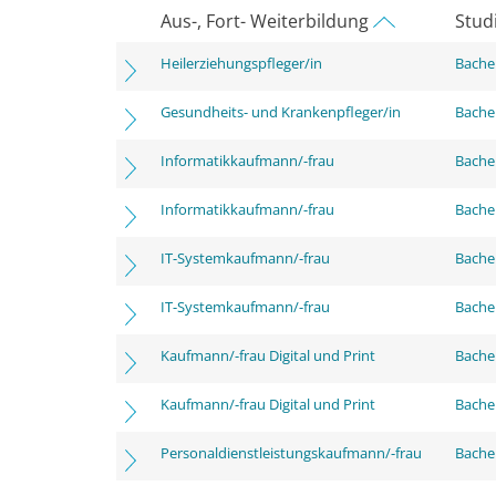
Aus-, Fort- Weiterbildung
Stud
Heilerziehungspfleger/in
Bachel
Gesundheits- und Krankenpfleger/in
Bachel
Informatikkaufmann/-frau
Bachel
Informatikkaufmann/-frau
Bachel
IT-Systemkaufmann/-frau
Bachel
IT-Systemkaufmann/-frau
Bachel
Kaufmann/-frau Digital und Print
Bachel
Kaufmann/-frau Digital und Print
Bachel
Personaldienstleistungskaufmann/-frau
Bachel