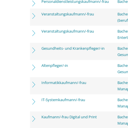
Personaldienstleistungskaufmann/-frau
Bachel
Veranstaltungskaufmann/-frau
Bachel
(beruf
Veranstaltungskaufmann/-frau
Bache
Enter
Gesundheits- und Krankenpfleger/-in
Bache
Gesun
Altenpfleger/-in
Bache
Gesun
Informatikkaufmann/-frau
Bachel
Mana
IT-Systemkaufmann/-frau
Bachel
Mana
Kaufmann/-frau Digital und Print
Bachel
Mana