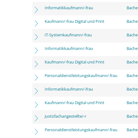
Informatikkaufmann/-frau
Bachel
Kaufmann/-frau Digital und Print
Bachel
IT-Systemkaufmann/-frau
Bachel
Informatikkaufmann/-frau
Bache
Kaufmann/-frau Digital und Print
Bache
Personaldienstleistungskaufmann/-frau
Bache
Informatikkaufmann/-frau
Bachel
Kaufmann/-frau Digital und Print
Bachel
Justizfachangestellte/-r
Bachel
Personaldienstleistungskaufmann/-frau
Bachel