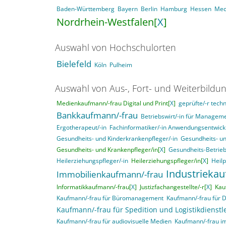
Baden-Württemberg
Bayern
Berlin
Hamburg
Hessen
Mec
Nordrhein-Westfalen[
X
]
Auswahl von Hochschulorten
Bielefeld
Köln
Pulheim
Auswahl von Aus-, Fort- und Weiterbildu
Medienkaufmann/-frau Digital und Print[
X
]
geprüfte/-r techn
Bankkaufmann/-frau
Betriebswirt/-in für Manage
Ergotherapeut/-in
Fachinformatiker/-in Anwendungsentwick
Gesundheits- und Kinderkrankenpfleger/-in
Gesundheits- un
Gesundheits- und Krankenpfleger/in[
X
]
Gesundheits-Betrieb
Heilerziehungspfleger/-in
Heilerziehungspfleger/in[
X
]
Heil
Industrieka
Immobilienkaufmann/-frau
Informatikkaufmann/-frau[
X
]
Justizfachangestellte/-r[
X
]
Kau
Kaufmann/-frau für Büromanagement
Kaufmann/-frau für 
Kaufmann/-frau für Spedition und Logistikdienstl
Kaufmann/-frau für audiovisuelle Medien
Kaufmann/-frau i