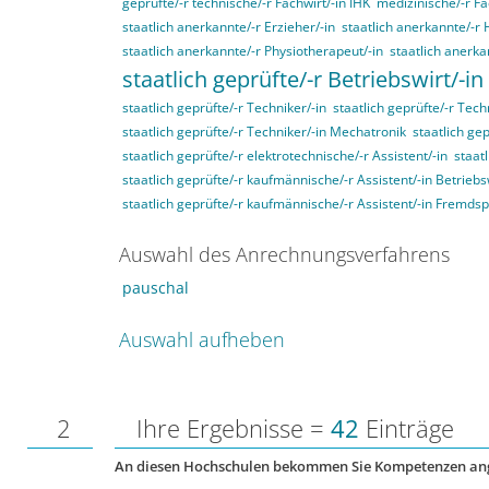
geprüfte/-r technische/-r Fachwirt/-in IHK
medizinische/-r Fa
staatlich anerkannte/-r Erzieher/-in
staatlich anerkannte/-r 
staatlich anerkannte/-r Physiotherapeut/-in
staatlich anerka
staatlich geprüfte/-r Betriebswirt/-in
staatlich geprüfte/-r Techniker/-in
staatlich geprüfte/-r Tech
staatlich geprüfte/-r Techniker/-in Mechatronik
staatlich gep
staatlich geprüfte/-r elektrotechnische/-r Assistent/-in
staat
staatlich geprüfte/-r kaufmännische/-r Assistent/-in Betriebs
staatlich geprüfte/-r kaufmännische/-r Assistent/-in Fremds
Auswahl des Anrechnungsverfahrens
pauschal
Auswahl aufheben
2
Ihre Ergebnisse =
42
Einträge
An diesen Hochschulen bekommen Sie Kompetenzen an