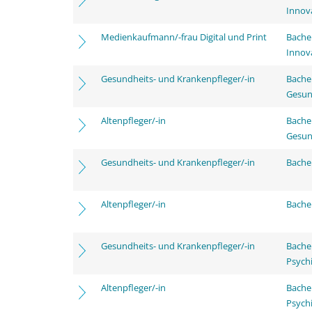
Innov
Medienkaufmann/-frau Digital und Print
Bache
Innov
Gesundheits- und Krankenpfleger/-in
Bache
Gesun
Altenpfleger/-in
Bache
Gesun
Gesundheits- und Krankenpfleger/-in
Bachel
Altenpfleger/-in
Bachel
Gesundheits- und Krankenpfleger/-in
Bache
Psychi
Altenpfleger/-in
Bache
Psychi