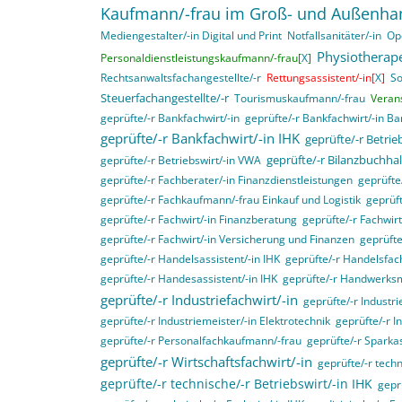
Kaufmann/-frau im Groß- und Außenha
Mediengestalter/-in Digital und Print
Notfallsanitäter/-in
Op
Physiotherape
Personaldienstleistungskaufmann/-frau[
X
]
Rechtsanwaltsfachangestellte/-r
Rettungsassistent/-in[
X
]
So
Steuerfachangestellte/-r
Tourismuskaufmann/-frau
Veran
geprüfte/-r Bankfachwirt/-in
geprüfte/-r Bankfachwirt/-in B
geprüfte/-r Bankfachwirt/-in IHK
geprüfte/-r Betri
geprüfte/-r Bilanzbuchhal
geprüfte/-r Betriebswirt/-in VWA
geprüfte/-r Fachberater/-in Finanzdienstleistungen
geprüft
geprüfte/-r Fachkaufmann/-frau Einkauf und Logistik
geprüft
geprüfte/-r Fachwirt/-in Finanzberatung
geprüfte/-r Fachwir
geprüfte/-r Fachwirt/-in Versicherung und Finanzen
geprüfte
geprüfte/-r Handelsassistent/-in IHK
geprüfte/-r Handelsfach
geprüfte/-r Handesassistent/-in IHK
geprüfte/-r Handwerksm
geprüfte/-r Industriefachwirt/-in
geprüfte/-r Industri
geprüfte/-r Industriemeister/-in Elektrotechnik
geprüfte/-r I
geprüfte/-r Personalfachkaufmann/-frau
geprüfte/-r Sparka
geprüfte/-r Wirtschaftsfachwirt/-in
geprüfte/-r techn
geprüfte/-r technische/-r Betriebswirt/-in IHK
gepr