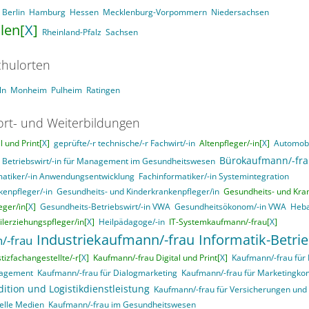
Berlin
Hamburg
Hessen
Mecklenburg-Vorpommern
Niedersachsen
len[
X
]
Rheinland-Pfalz
Sachsen
hulorten
ln
Monheim
Pulheim
Ratingen
ort- und Weiterbildungen
 und Print[
X
]
geprüfte/-r technische/-r Fachwirt/-in
Altenpfleger/-in[
X
]
Automobi
Bürokaufmann/-fr
Betriebswirt/-in für Management im Gesundheitswesen
matiker/-in Anwendungsentwicklung
Fachinformatiker/-in Systemintegration
enpfleger/-in
Gesundheits- und Kinderkrankenpfleger/in
Gesundheits- und Kran
ger/in[
X
]
Gesundheits-Betriebswirt/-in VWA
Gesundheitsökonom/-in VWA
Heba
ilerziehungspfleger/in[
X
]
Heilpädagoge/-in
IT-Systemkaufmann/-frau[
X
]
Industriekaufmann/-frau
Informatik-Betri
/-frau
stizfachangestellte/-r[
X
]
Kaufmann/-frau Digital und Print[
X
]
Kaufmann/-frau für
nagement
Kaufmann/-frau für Dialogmarketing
Kaufmann/-frau für Marketingk
ition und Logistikdienstleistung
Kaufmann/-frau für Versicherungen und
elle Medien
Kaufmann/-frau im Gesundheitswesen