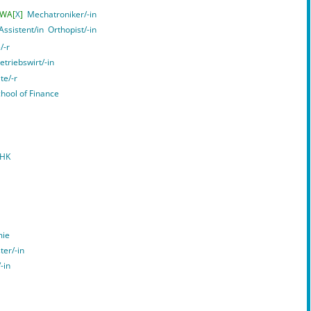
VWA[
X
]
Mechatroniker/-in
ssistent/in
Orthopist/-in
/-r
triebswirt/-in
te/-r
chool of Finance
IHK
mie
ter/-in
-in