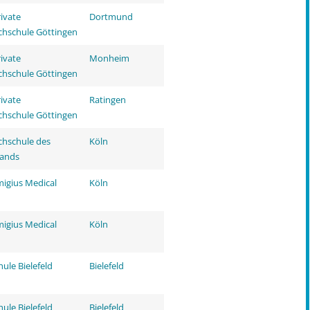
rivate
Dortmund
hschule Göttingen
rivate
Monheim
hschule Göttingen
rivate
Ratingen
hschule Göttingen
hschule des
Köln
tands
migius Medical
Köln
migius Medical
Köln
ule Bielefeld
Bielefeld
ule Bielefeld
Bielefeld