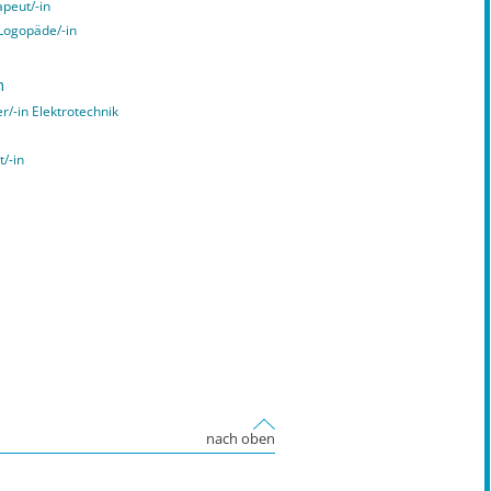
apeut/-in
 Logopäde/-in
n
er/-in Elektrotechnik
t/-in
nach oben