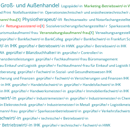
 Groß- und Außenhandel
Logopäde/-in
Marketing-Betriebswirt/-in 
d Print
Notfallsanitäter/-in
Operationstechnische/r und anästhesietechnische/r A
Physiotherapeut/-in
mann/-frau[
X
]
Rechtsanwalts- und Notarfachangestellte
/-r
Rettungsassistent/-in[
X
]
Sozialversicherungsfachangestellte/-r
Sparkassenbe
urismuskaufmann/-frau
Veranstaltungskaufmann/-frau[
X
]
Verwaltungsangestell
geprüfte/-r Bankfachwirt/-in BankColleg
geprüfte/-r Bankfachwirt/-in Frankfurt S
t/-in IHK
geprüfte/-r Betriebswirt/-in HWK
geprüfte/-r Betriebswirt/-in IHK
geprüfte/-r Bilanzbuchhalter/-in
VWA
geprüfte/-r Controller/-in
inanzdienstleistungen
geprüfte/-r Fachkaufmann/-frau Büromanagement
au Einkauf und Logistik
geprüfte/-r Fachkaufmann/-frau für Einkauf und Logistik 
nzberatung
geprüfte/-r Fachwirt/-in Sozial- und Gesundheitswesen IHK
sicherung und Finanzen
geprüfte/-r Fachwirt/-in Versicherungen und Finanzen IHK
-in IHK
geprüfte/-r Handelsfachwirt/-in
geprüfte/-r Handelsfachwirt/-in IHK
in IHK
geprüfte/-r Handwerksmeister/-in
geprüfte/-r Immobilienfachwirt/-in IHK
hwirt/-in
geprüfte/-r Industriemeister/-in
geprüfte/-r Industriemeister/-in Che
in Elektrotechnik
geprüfte/-r Industriemeister/-in Metall
geprüfte/-r Logistikmeis
fmann/-frau
geprüfte/-r Sparkassenbetriebswirt/-in
geprüfte/-r Verkehrsfachwirt/
achwirt/-in
geprüfte/-r technische/-r Betriebswirt/-in
r Betriebswirt/-in IHK
geprüfte/-r technische/-r Fachwirt/-in HWK