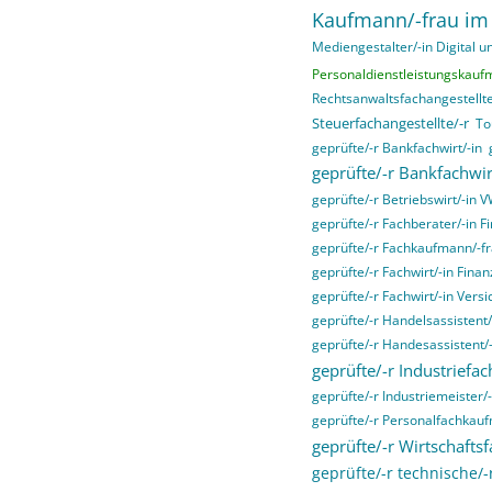
Kaufmann/-frau im
Mediengestalter/-in Digital un
Personaldienstleistungskauf
Rechtsanwaltsfachangestellte
Steuerfachangestellte/-r
To
geprüfte/-r Bankfachwirt/-in
geprüfte/-r Bankfachwir
geprüfte/-r Betriebswirt/-in 
geprüfte/-r Fachberater/-in F
geprüfte/-r Fachkaufmann/-fr
geprüfte/-r Fachwirt/-in Fina
geprüfte/-r Fachwirt/-in Ver
geprüfte/-r Handelsassistent/
geprüfte/-r Handesassistent/-
geprüfte/-r Industriefac
geprüfte/-r Industriemeister/-
geprüfte/-r Personalfachkau
geprüfte/-r Wirtschaftsf
geprüfte/-r technische/-