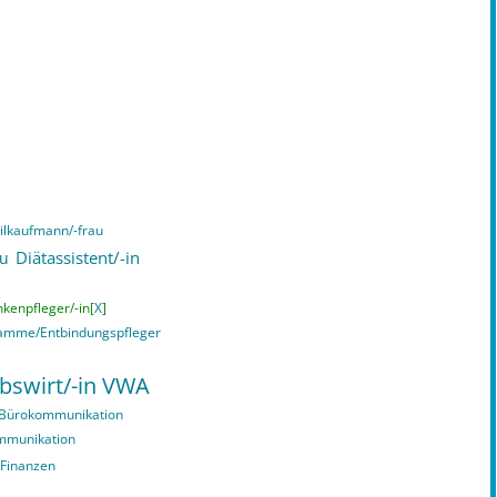
lkaufmann/-frau
Diätassistent/-in
au
kenpfleger/-in[
X
]
mme/Entbindungspfleger
ebswirt/-in VWA
 Bürokommunikation
ommunikation
 Finanzen