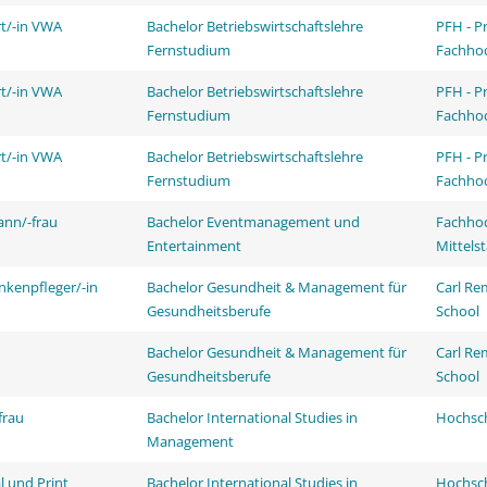
rt/-in VWA
Bachelor Betriebswirtschaftslehre
PFH - P
Fernstudium
Fachhoc
rt/-in VWA
Bachelor Betriebswirtschaftslehre
PFH - P
Fernstudium
Fachhoc
rt/-in VWA
Bachelor Betriebswirtschaftslehre
PFH - P
Fernstudium
Fachhoc
ann/-frau
Bachelor Eventmanagement und
Fachhoc
Entertainment
Mittels
nkenpfleger/-in
Bachelor Gesundheit & Management für
Carl Re
Gesundheitsberufe
School
Bachelor Gesundheit & Management für
Carl Re
Gesundheitsberufe
School
frau
Bachelor International Studies in
Hochsch
Management
l und Print
Bachelor International Studies in
Hochsch