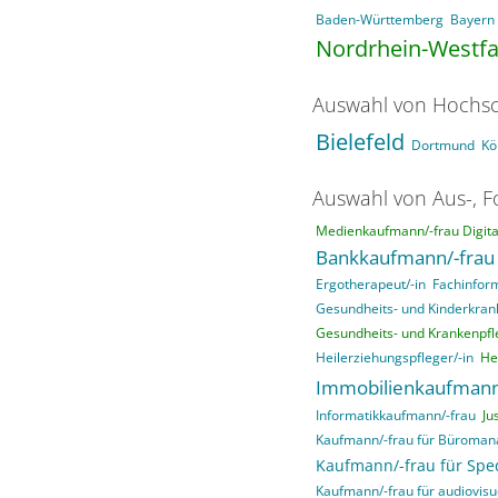
Baden-Württemberg
Bayern
Nordrhein-Westfa
Auswahl von Hochsc
Bielefeld
Dortmund
Kö
Auswahl von Aus-, F
Medienkaufmann/-frau Digital
Bankkaufmann/-frau
Ergotherapeut/-in
Fachinfor
Gesundheits- und Kinderkrank
Gesundheits- und Krankenpfle
Heilerziehungspfleger/-in
He
Immobilienkaufmann
Informatikkaufmann/-frau
Ju
Kaufmann/-frau für Büroma
Kaufmann/-frau für Sped
Kaufmann/-frau für audiovisu