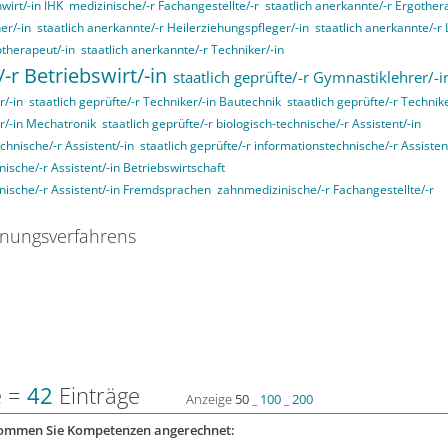
wirt/-in IHK
medizinische/-r Fachangestellte/-r
staatlich anerkannte/-r Ergother
er/-in
staatlich anerkannte/-r Heilerziehungspfleger/-in
staatlich anerkannte/-r
otherapeut/-in
staatlich anerkannte/-r Techniker/-in
/-r Betriebswirt/-in
staatlich geprüfte/-r Gymnastiklehrer/-i
r/-in
staatlich geprüfte/-r Techniker/-in Bautechnik
staatlich geprüfte/-r Technik
er/-in Mechatronik
staatlich geprüfte/-r biologisch-technische/-r Assistent/-in
echnische/-r Assistent/-in
staatlich geprüfte/-r informationstechnische/-r Assisten
nische/-r Assistent/-in Betriebswirtschaft
nnische/-r Assistent/-in Fremdsprachen
zahnmedizinische/-r Fachangestellte/-r
nungsverfahrens
e =
42
Einträge
Anzeige
50
_
100
_
200
kommen Sie Kompetenzen angerechnet: