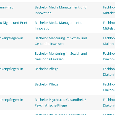
ann/-frau
Bachelor Media Management und
Fachhoc
Innovation
Mittels
 Digital und Print
Bachelor Media Management und
Fachhoc
Innovation
Mittels
nkenpfleger/-in
Bachelor Mentoring im Sozial- und
Fachhoc
Gesundheitswesen
Diakoni
Bachelor Mentoring im Sozial- und
Fachhoc
Gesundheitswesen
Diakoni
nkenpfleger/-in
Bachelor Pflege
Fachhoc
Diakoni
Bachelor Pflege
Fachhoc
Diakoni
nkenpfleger/-in
Bachelor Psychische Gesundheit /
Fachhoc
Psychiatrische Pflege
Diakoni