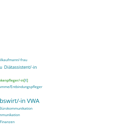
lkaufmann/-frau
Diätassistent/-in
au
kenpfleger/-in[
X
]
mme/Entbindungspfleger
ebswirt/-in VWA
 Bürokommunikation
ommunikation
 Finanzen