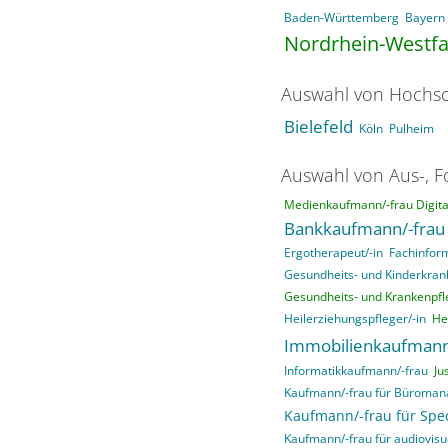
Baden-Württemberg
Bayern
Nordrhein-Westfa
Auswahl von Hochsc
Bielefeld
Köln
Pulheim
Auswahl von Aus-, F
Medienkaufmann/-frau Digital
Bankkaufmann/-frau
Ergotherapeut/-in
Fachinfor
Gesundheits- und Kinderkrank
Gesundheits- und Krankenpfle
Heilerziehungspfleger/-in
He
Immobilienkaufmann
Informatikkaufmann/-frau
Ju
Kaufmann/-frau für Büroma
Kaufmann/-frau für Sped
Kaufmann/-frau für audiovisu