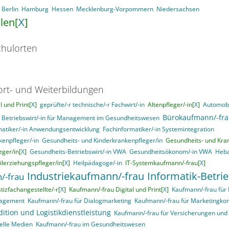
Berlin
Hamburg
Hessen
Mecklenburg-Vorpommern
Niedersachsen
len[
X
]
hulorten
ort- und Weiterbildungen
 und Print[
X
]
geprüfte/-r technische/-r Fachwirt/-in
Altenpfleger/-in[
X
]
Automobi
Bürokaufmann/-fr
Betriebswirt/-in für Management im Gesundheitswesen
matiker/-in Anwendungsentwicklung
Fachinformatiker/-in Systemintegration
enpfleger/-in
Gesundheits- und Kinderkrankenpfleger/in
Gesundheits- und Kran
ger/in[
X
]
Gesundheits-Betriebswirt/-in VWA
Gesundheitsökonom/-in VWA
Heba
ilerziehungspfleger/in[
X
]
Heilpädagoge/-in
IT-Systemkaufmann/-frau[
X
]
Industriekaufmann/-frau
Informatik-Betri
/-frau
stizfachangestellte/-r[
X
]
Kaufmann/-frau Digital und Print[
X
]
Kaufmann/-frau für
nagement
Kaufmann/-frau für Dialogmarketing
Kaufmann/-frau für Marketingk
ition und Logistikdienstleistung
Kaufmann/-frau für Versicherungen und
elle Medien
Kaufmann/-frau im Gesundheitswesen