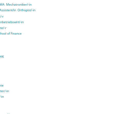
 VWA
Mechatroniker/-in
ssistent/in
Orthopist/-in
/-r
nbetriebswirt/-in
te/-r
chool of Finance
IHK
mie
ter/-in
-in