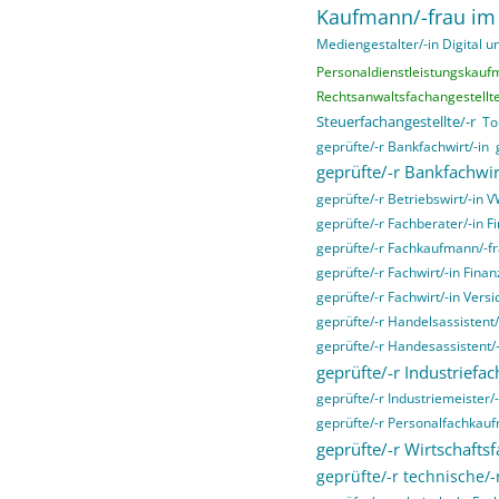
Kaufmann/-frau im
Mediengestalter/-in Digital un
Personaldienstleistungskauf
Rechtsanwaltsfachangestellte
Steuerfachangestellte/-r
To
geprüfte/-r Bankfachwirt/-in
geprüfte/-r Bankfachwir
geprüfte/-r Betriebswirt/-in 
geprüfte/-r Fachberater/-in F
geprüfte/-r Fachkaufmann/-fr
geprüfte/-r Fachwirt/-in Fina
geprüfte/-r Fachwirt/-in Ver
geprüfte/-r Handelsassistent/
geprüfte/-r Handesassistent/-
geprüfte/-r Industriefac
geprüfte/-r Industriemeister/-
geprüfte/-r Personalfachkau
geprüfte/-r Wirtschaftsf
geprüfte/-r technische/-