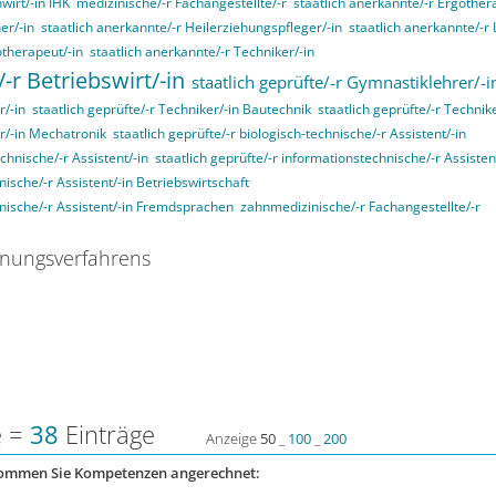
wirt/-in IHK
medizinische/-r Fachangestellte/-r
staatlich anerkannte/-r Ergother
er/-in
staatlich anerkannte/-r Heilerziehungspfleger/-in
staatlich anerkannte/-r
otherapeut/-in
staatlich anerkannte/-r Techniker/-in
/-r Betriebswirt/-in
staatlich geprüfte/-r Gymnastiklehrer/-i
r/-in
staatlich geprüfte/-r Techniker/-in Bautechnik
staatlich geprüfte/-r Technik
er/-in Mechatronik
staatlich geprüfte/-r biologisch-technische/-r Assistent/-in
echnische/-r Assistent/-in
staatlich geprüfte/-r informationstechnische/-r Assisten
nische/-r Assistent/-in Betriebswirtschaft
nnische/-r Assistent/-in Fremdsprachen
zahnmedizinische/-r Fachangestellte/-r
nungsverfahrens
e =
38
Einträge
Anzeige
50
_
100
_
200
kommen Sie Kompetenzen angerechnet: