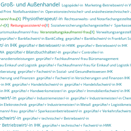
 Groß- und Außenhandel
Logopäde/-in
Marketing-Betriebswirt/-in
d Print
Notfallsanitäter/-in
Operationstechnische/r und anästhesietechnische/r A
Physiotherapeut/-in
mann/-frau[
X
]
Rechtsanwalts- und Notarfachangestellte
/-r[
X
]
Rettungsassistent/-in[
X
]
Sozialversicherungsfachangestellte/-r
Sparkasse
urismuskaufmann/-frau
Veranstaltungskaufmann/-frau[
X
]
Verwaltungsangestell
geprüfte/-r Bankfachwirt/-in BankColleg
geprüfte/-r Bankfachwirt/-in Frankfurt S
t/-in IHK
geprüfte/-r Betriebswirt/-in HWK
geprüfte/-r Betriebswirt/-in IHK
geprüfte/-r Bilanzbuchhalter/-in
VWA
geprüfte/-r Controller/-in
inanzdienstleistungen
geprüfte/-r Fachkaufmann/-frau Büromanagement
au Einkauf und Logistik
geprüfte/-r Fachkaufmann/-frau für Einkauf und Logistik 
nzberatung
geprüfte/-r Fachwirt/-in Sozial- und Gesundheitswesen IHK
sicherung und Finanzen
geprüfte/-r Fachwirt/-in Versicherungen und Finanzen IHK
-in IHK
geprüfte/-r Handelsfachwirt/-in
geprüfte/-r Handelsfachwirt/-in IHK
in IHK
geprüfte/-r Handwerksmeister/-in
geprüfte/-r Immobilienfachwirt/-in IHK
hwirt/-in
geprüfte/-r Industriemeister/-in
geprüfte/-r Industriemeister/-in Che
in Elektrotechnik
geprüfte/-r Industriemeister/-in Metall
geprüfte/-r Logistikmeis
fmann/-frau
geprüfte/-r Sparkassenbetriebswirt/-in
geprüfte/-r Verkehrsfachwirt/
achwirt/-in
geprüfte/-r technische/-r Betriebswirt/-in
r Betriebswirt/-in IHK
geprüfte/-r technische/-r Fachwirt/-in HWK