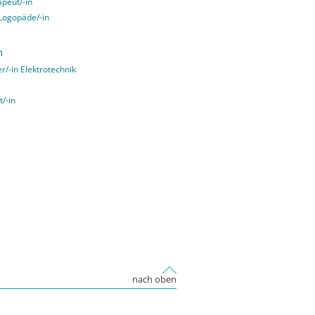
apeut/-in
 Logopäde/-in
n
er/-in Elektrotechnik
t/-in
nach oben