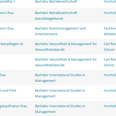
stellte/-r
Bachelor Betriebswirtschaft
Hochsch
ann/-frau
Bachelor Betriebswirtschaft
Hochsch
(berufsbegleitend)
ann/-frau
Bachelor Eventmanagement und
Fachhoc
Entertainment
Mittels
nkenpfleger/-in
Bachelor Gesundheit & Management für
Carl Re
Gesundheitsberufe
School
Bachelor Gesundheit & Management für
Carl Re
Gesundheitsberufe
School
frau
Bachelor International Studies in
Hochsch
Management
l und Print
Bachelor International Studies in
Hochsch
Management
ngskaufmann/-frau
Bachelor International Studies in
Hochsch
Management