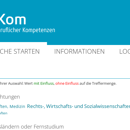
CHE STARTEN
INFORMATIONEN
LO
Ihrer Auswahl: Wert
mit Einfluss
,
ohne Einfluss
auf die Treffermenge.
chtungen
Rechts-, Wirtschafts- und Sozialwissenschafte
ten, Medizin
aften
ländern oder Fernstudium