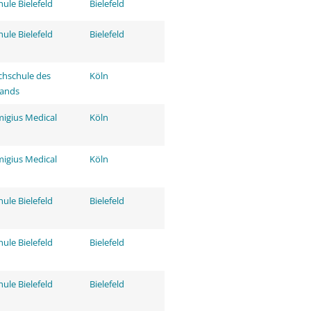
ule Bielefeld
Bielefeld
ule Bielefeld
Bielefeld
hschule des
Köln
tands
migius Medical
Köln
migius Medical
Köln
ule Bielefeld
Bielefeld
ule Bielefeld
Bielefeld
ule Bielefeld
Bielefeld