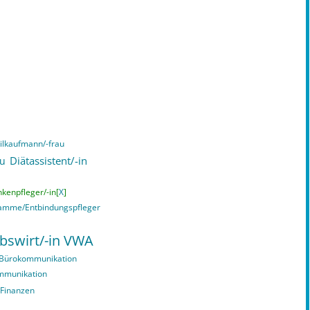
lkaufmann/-frau
Diätassistent/-in
au
kenpfleger/-in[
X
]
mme/Entbindungspfleger
ebswirt/-in VWA
 Bürokommunikation
ommunikation
 Finanzen