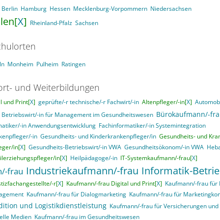
Berlin
Hamburg
Hessen
Mecklenburg-Vorpommern
Niedersachsen
len[
X
]
Rheinland-Pfalz
Sachsen
hulorten
ln
Monheim
Pulheim
Ratingen
ort- und Weiterbildungen
 und Print[
X
]
geprüfte/-r technische/-r Fachwirt/-in
Altenpfleger/-in[
X
]
Automobi
Bürokaufmann/-fr
Betriebswirt/-in für Management im Gesundheitswesen
matiker/-in Anwendungsentwicklung
Fachinformatiker/-in Systemintegration
enpfleger/-in
Gesundheits- und Kinderkrankenpfleger/in
Gesundheits- und Kran
ger/in[
X
]
Gesundheits-Betriebswirt/-in VWA
Gesundheitsökonom/-in VWA
Heba
ilerziehungspfleger/in[
X
]
Heilpädagoge/-in
IT-Systemkaufmann/-frau[
X
]
Industriekaufmann/-frau
Informatik-Betri
/-frau
stizfachangestellte/-r[
X
]
Kaufmann/-frau Digital und Print[
X
]
Kaufmann/-frau für
nagement
Kaufmann/-frau für Dialogmarketing
Kaufmann/-frau für Marketingk
ition und Logistikdienstleistung
Kaufmann/-frau für Versicherungen und
elle Medien
Kaufmann/-frau im Gesundheitswesen