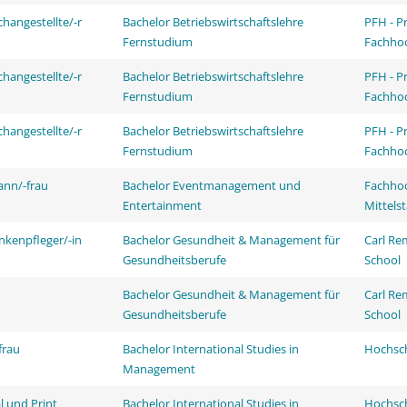
changestellte/-r
Bachelor Betriebswirtschaftslehre
PFH - P
Fernstudium
Fachhoc
changestellte/-r
Bachelor Betriebswirtschaftslehre
PFH - P
Fernstudium
Fachhoc
changestellte/-r
Bachelor Betriebswirtschaftslehre
PFH - P
Fernstudium
Fachhoc
ann/-frau
Bachelor Eventmanagement und
Fachhoc
Entertainment
Mittels
nkenpfleger/-in
Bachelor Gesundheit & Management für
Carl Re
Gesundheitsberufe
School
Bachelor Gesundheit & Management für
Carl Re
Gesundheitsberufe
School
frau
Bachelor International Studies in
Hochsch
Management
l und Print
Bachelor International Studies in
Hochsch