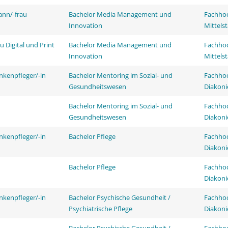
ann/-frau
Bachelor Media Management und
Fachhoc
Innovation
Mittels
 Digital und Print
Bachelor Media Management und
Fachhoc
Innovation
Mittels
nkenpfleger/-in
Bachelor Mentoring im Sozial- und
Fachhoc
Gesundheitswesen
Diakoni
Bachelor Mentoring im Sozial- und
Fachhoc
Gesundheitswesen
Diakoni
nkenpfleger/-in
Bachelor Pflege
Fachhoc
Diakoni
Bachelor Pflege
Fachhoc
Diakoni
nkenpfleger/-in
Bachelor Psychische Gesundheit /
Fachhoc
Psychiatrische Pflege
Diakoni