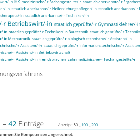
wirt/-in IHK
medizinische/-r Fachangestellte/-r
staatlich anerkannte/-r Ergother
er/-in
staatlich anerkannte/-r Heilerziehungspfleger/-in
staatlich anerkannte/-r
otherapeut/-in
staatlich anerkannte/-r Techniker/-in
/-r Betriebswirt/-in
staatlich geprüfte/-r Gymnastiklehrer/-i
r/-in
staatlich geprüfte/-r Techniker/-in Bautechnik
staatlich geprüfte/-r Technik
er/-in Mechatronik
staatlich geprüfte/-r biologisch-technische/-r Assistent/-in
echnische/-r Assistent/-in
staatlich geprüfte/-r informationstechnische/-r Assisten
nische/-r Assistent/-in Betriebswirtschaft
nnische/-r Assistent/-in Fremdsprachen
zahnmedizinische/-r Fachangestellte/-r
nungsverfahrens
e =
42
Einträge
Anzeige
50
_
100
_
200
kommen Sie Kompetenzen angerechnet: