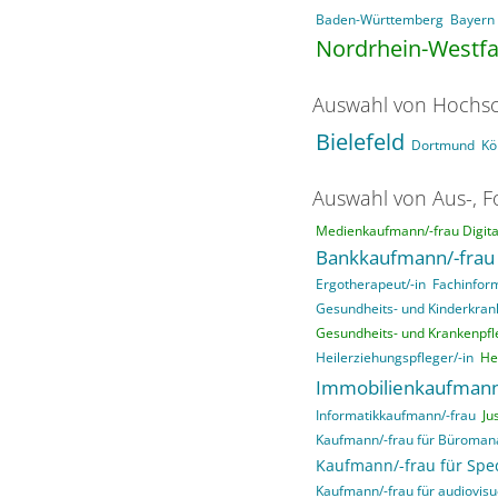
Baden-Württemberg
Bayern
Nordrhein-Westfa
Auswahl von Hochsc
Bielefeld
Dortmund
Kö
Auswahl von Aus-, F
Medienkaufmann/-frau Digital
Bankkaufmann/-frau
Ergotherapeut/-in
Fachinfor
Gesundheits- und Kinderkrank
Gesundheits- und Krankenpfle
Heilerziehungspfleger/-in
He
Immobilienkaufmann
Informatikkaufmann/-frau
Ju
Kaufmann/-frau für Büroma
Kaufmann/-frau für Sped
Kaufmann/-frau für audiovisu