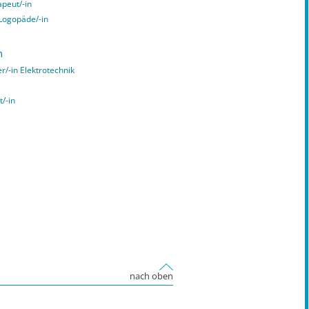
apeut/-in
 Logopäde/-in
n
er/-in Elektrotechnik
t/-in
nach oben