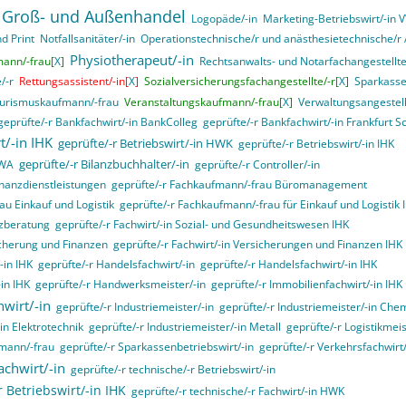
 Groß- und Außenhandel
Logopäde/-in
Marketing-Betriebswirt/-in
d Print
Notfallsanitäter/-in
Operationstechnische/r und anästhesietechnische/r A
Physiotherapeut/-in
mann/-frau[
X
]
Rechtsanwalts- und Notarfachangestellte
/-r
Rettungsassistent/-in[
X
]
Sozialversicherungsfachangestellte/-r[
X
]
Sparkasse
urismuskaufmann/-frau
Veranstaltungskaufmann/-frau[
X
]
Verwaltungsangestell
geprüfte/-r Bankfachwirt/-in BankColleg
geprüfte/-r Bankfachwirt/-in Frankfurt S
t/-in IHK
geprüfte/-r Betriebswirt/-in HWK
geprüfte/-r Betriebswirt/-in IHK
geprüfte/-r Bilanzbuchhalter/-in
VWA
geprüfte/-r Controller/-in
inanzdienstleistungen
geprüfte/-r Fachkaufmann/-frau Büromanagement
au Einkauf und Logistik
geprüfte/-r Fachkaufmann/-frau für Einkauf und Logistik 
nzberatung
geprüfte/-r Fachwirt/-in Sozial- und Gesundheitswesen IHK
sicherung und Finanzen
geprüfte/-r Fachwirt/-in Versicherungen und Finanzen IHK
-in IHK
geprüfte/-r Handelsfachwirt/-in
geprüfte/-r Handelsfachwirt/-in IHK
in IHK
geprüfte/-r Handwerksmeister/-in
geprüfte/-r Immobilienfachwirt/-in IHK
hwirt/-in
geprüfte/-r Industriemeister/-in
geprüfte/-r Industriemeister/-in Che
in Elektrotechnik
geprüfte/-r Industriemeister/-in Metall
geprüfte/-r Logistikmeis
fmann/-frau
geprüfte/-r Sparkassenbetriebswirt/-in
geprüfte/-r Verkehrsfachwirt/
achwirt/-in
geprüfte/-r technische/-r Betriebswirt/-in
r Betriebswirt/-in IHK
geprüfte/-r technische/-r Fachwirt/-in HWK