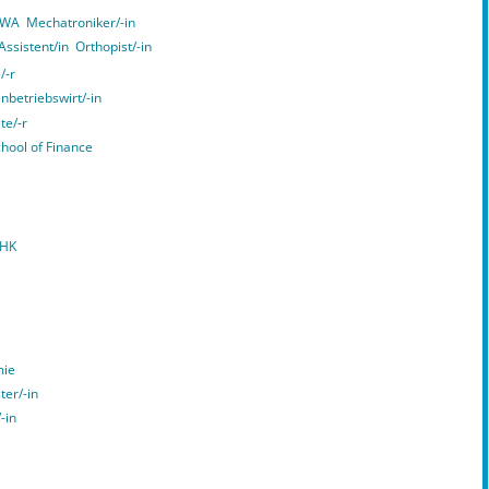
 VWA
Mechatroniker/-in
ssistent/in
Orthopist/-in
/-r
nbetriebswirt/-in
te/-r
chool of Finance
IHK
mie
ter/-in
-in