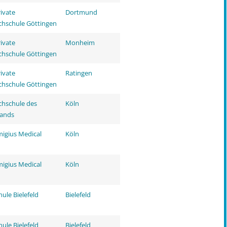
rivate
Dortmund
hschule Göttingen
rivate
Monheim
hschule Göttingen
rivate
Ratingen
hschule Göttingen
hschule des
Köln
tands
migius Medical
Köln
migius Medical
Köln
ule Bielefeld
Bielefeld
ule Bielefeld
Bielefeld