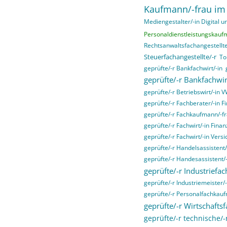
Kaufmann/-frau im
Mediengestalter/-in Digital un
Personaldienstleistungskauf
Rechtsanwaltsfachangestellte
Steuerfachangestellte/-r
To
geprüfte/-r Bankfachwirt/-in
geprüfte/-r Bankfachwir
geprüfte/-r Betriebswirt/-in 
geprüfte/-r Fachberater/-in F
geprüfte/-r Fachkaufmann/-fr
geprüfte/-r Fachwirt/-in Fina
geprüfte/-r Fachwirt/-in Ver
geprüfte/-r Handelsassistent/
geprüfte/-r Handesassistent/-
geprüfte/-r Industriefac
geprüfte/-r Industriemeister/-
geprüfte/-r Personalfachkau
geprüfte/-r Wirtschaftsf
geprüfte/-r technische/-