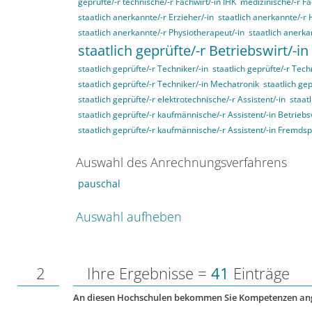
geprüfte/-r technische/-r Fachwirt/-in IHK
medizinische/-r Fa
staatlich anerkannte/-r Erzieher/-in
staatlich anerkannte/-r 
staatlich anerkannte/-r Physiotherapeut/-in
staatlich anerka
staatlich geprüfte/-r Betriebswirt/-in
staatlich geprüfte/-r Techniker/-in
staatlich geprüfte/-r Tech
staatlich geprüfte/-r Techniker/-in Mechatronik
staatlich gep
staatlich geprüfte/-r elektrotechnische/-r Assistent/-in
staat
staatlich geprüfte/-r kaufmännische/-r Assistent/-in Betriebs
staatlich geprüfte/-r kaufmännische/-r Assistent/-in Fremds
Auswahl des Anrechnungsverfahrens
pauschal
Auswahl aufheben
2
Ihre Ergebnisse =
41
Einträge
An diesen Hochschulen bekommen Sie Kompetenzen an