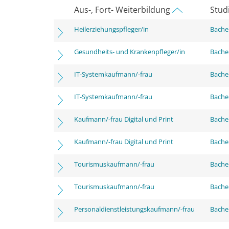
Aus-, Fort- Weiterbildung
Stud
Heilerziehungspfleger/in
Bachel
Gesundheits- und Krankenpfleger/in
Bachel
IT-Systemkaufmann/-frau
Bachel
IT-Systemkaufmann/-frau
Bachel
Kaufmann/-frau Digital und Print
Bachel
Kaufmann/-frau Digital und Print
Bachel
Tourismuskaufmann/-frau
Bachel
Tourismuskaufmann/-frau
Bachel
Personaldienstleistungskaufmann/-frau
Bachel