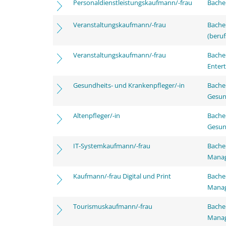
Personaldienstleistungskaufmann/-frau
Bachel
Veranstaltungskaufmann/-frau
Bachel
(beruf
Veranstaltungskaufmann/-frau
Bache
Enter
Gesundheits- und Krankenpfleger/-in
Bache
Gesun
Altenpfleger/-in
Bache
Gesun
IT-Systemkaufmann/-frau
Bachel
Mana
Kaufmann/-frau Digital und Print
Bachel
Mana
Tourismuskaufmann/-frau
Bachel
Mana