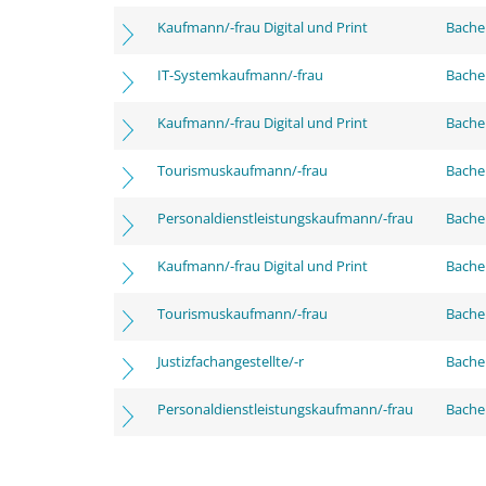
Kaufmann/-frau Digital und Print
Bachel
IT-Systemkaufmann/-frau
Bachel
Kaufmann/-frau Digital und Print
Bache
Tourismuskaufmann/-frau
Bache
Personaldienstleistungskaufmann/-frau
Bache
Kaufmann/-frau Digital und Print
Bachel
Tourismuskaufmann/-frau
Bachel
Justizfachangestellte/-r
Bachel
Personaldienstleistungskaufmann/-frau
Bachel