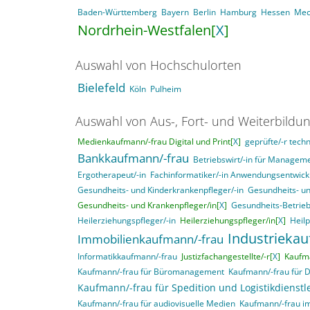
Baden-Württemberg
Bayern
Berlin
Hamburg
Hessen
Mec
Nordrhein-Westfalen[
X
]
Auswahl von Hochschulorten
Bielefeld
Köln
Pulheim
Auswahl von Aus-, Fort- und Weiterbildu
Medienkaufmann/-frau Digital und Print[
X
]
geprüfte/-r techn
Bankkaufmann/-frau
Betriebswirt/-in für Manage
Ergotherapeut/-in
Fachinformatiker/-in Anwendungsentwick
Gesundheits- und Kinderkrankenpfleger/-in
Gesundheits- un
Gesundheits- und Krankenpfleger/in[
X
]
Gesundheits-Betrieb
Heilerziehungspfleger/-in
Heilerziehungspfleger/in[
X
]
Heil
Industrieka
Immobilienkaufmann/-frau
Informatikkaufmann/-frau
Justizfachangestellte/-r[
X
]
Kaufma
Kaufmann/-frau für Büromanagement
Kaufmann/-frau für 
Kaufmann/-frau für Spedition und Logistikdienstl
Kaufmann/-frau für audiovisuelle Medien
Kaufmann/-frau i