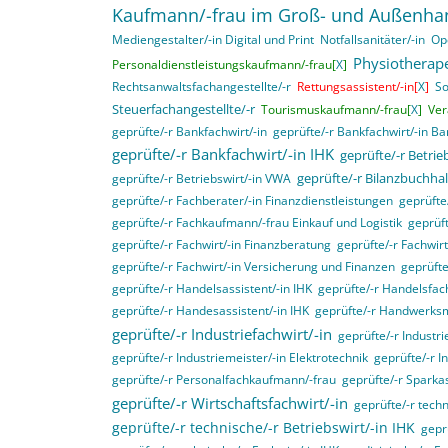
Kaufmann/-frau im Groß- und Außenha
Mediengestalter/-in Digital und Print
Notfallsanitäter/-in
Op
Physiotherape
Personaldienstleistungskaufmann/-frau[
X
]
Rechtsanwaltsfachangestellte/-r
Rettungsassistent/-in[
X
]
So
Steuerfachangestellte/-r
Tourismuskaufmann/-frau[
X
]
Ver
geprüfte/-r Bankfachwirt/-in
geprüfte/-r Bankfachwirt/-in B
geprüfte/-r Bankfachwirt/-in IHK
geprüfte/-r Betri
geprüfte/-r Bilanzbuchhal
geprüfte/-r Betriebswirt/-in VWA
geprüfte/-r Fachberater/-in Finanzdienstleistungen
geprüft
geprüfte/-r Fachkaufmann/-frau Einkauf und Logistik
geprüft
geprüfte/-r Fachwirt/-in Finanzberatung
geprüfte/-r Fachwir
geprüfte/-r Fachwirt/-in Versicherung und Finanzen
geprüfte
geprüfte/-r Handelsassistent/-in IHK
geprüfte/-r Handelsfach
geprüfte/-r Handesassistent/-in IHK
geprüfte/-r Handwerksm
geprüfte/-r Industriefachwirt/-in
geprüfte/-r Industri
geprüfte/-r Industriemeister/-in Elektrotechnik
geprüfte/-r I
geprüfte/-r Personalfachkaufmann/-frau
geprüfte/-r Sparka
geprüfte/-r Wirtschaftsfachwirt/-in
geprüfte/-r techn
geprüfte/-r technische/-r Betriebswirt/-in IHK
gepr