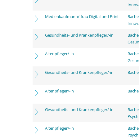
Innov
Medienkaufmann/-frau Digital und Print
Bache
Innov
Gesundheits- und Krankenpfleger/-in
Bache
Gesun
Altenpfleger/-in
Bache
Gesun
Gesundheits- und Krankenpfleger/-in
Bachel
Altenpfleger/-in
Bachel
Gesundheits- und Krankenpfleger/-in
Bache
Psychi
Altenpfleger/-in
Bache
Psychi