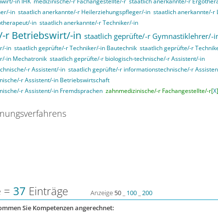
wirt/-in IHK
medizinische/-r Fachangestellte/-r
staatlich anerkannte/-r Ergother
er/-in
staatlich anerkannte/-r Heilerziehungspfleger/-in
staatlich anerkannte/-r
otherapeut/-in
staatlich anerkannte/-r Techniker/-in
/-r Betriebswirt/-in
staatlich geprüfte/-r Gymnastiklehrer/-i
r/-in
staatlich geprüfte/-r Techniker/-in Bautechnik
staatlich geprüfte/-r Technik
er/-in Mechatronik
staatlich geprüfte/-r biologisch-technische/-r Assistent/-in
echnische/-r Assistent/-in
staatlich geprüfte/-r informationstechnische/-r Assisten
nische/-r Assistent/-in Betriebswirtschaft
nnische/-r Assistent/-in Fremdsprachen
zahnmedizinische/-r Fachangestellte/-r[
X
nungsverfahrens
e =
37
Einträge
Anzeige
50
_
100
_
200
kommen Sie Kompetenzen angerechnet: