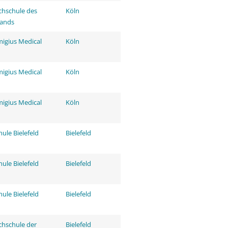
hschule des
Köln
tands
migius Medical
Köln
migius Medical
Köln
migius Medical
Köln
ule Bielefeld
Bielefeld
ule Bielefeld
Bielefeld
ule Bielefeld
Bielefeld
hschule der
Bielefeld