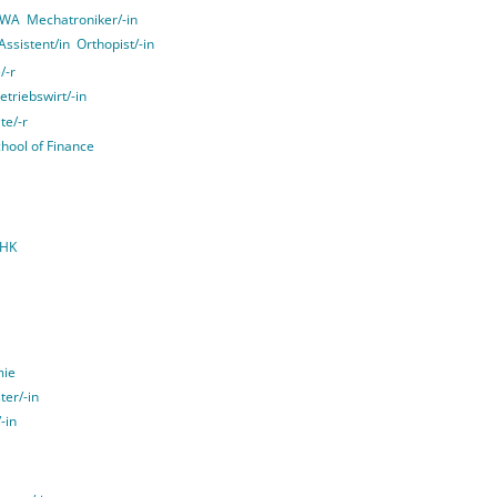
 VWA
Mechatroniker/-in
ssistent/in
Orthopist/-in
/-r
triebswirt/-in
te/-r
chool of Finance
IHK
mie
ter/-in
-in