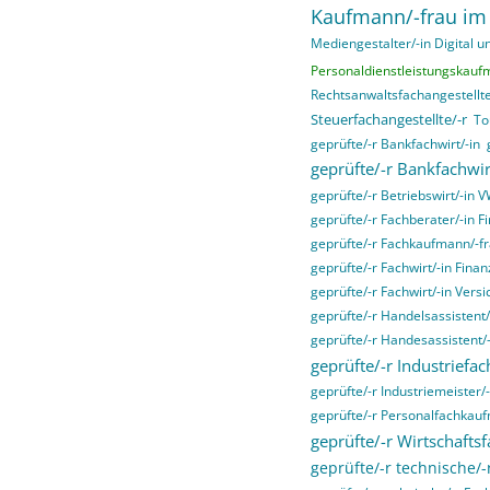
Kaufmann/-frau im
Mediengestalter/-in Digital un
Personaldienstleistungskauf
Rechtsanwaltsfachangestellte
Steuerfachangestellte/-r
To
geprüfte/-r Bankfachwirt/-in
geprüfte/-r Bankfachwir
geprüfte/-r Betriebswirt/-in 
geprüfte/-r Fachberater/-in F
geprüfte/-r Fachkaufmann/-fr
geprüfte/-r Fachwirt/-in Fina
geprüfte/-r Fachwirt/-in Ver
geprüfte/-r Handelsassistent/
geprüfte/-r Handesassistent/-
geprüfte/-r Industriefac
geprüfte/-r Industriemeister/-
geprüfte/-r Personalfachkau
geprüfte/-r Wirtschaftsf
geprüfte/-r technische/-