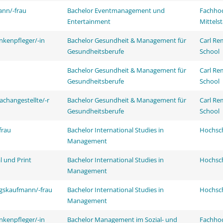
ann/-frau
Bachelor Eventmanagement und
Fachhoc
Entertainment
Mittels
nkenpfleger/-in
Bachelor Gesundheit & Management für
Carl Re
Gesundheitsberufe
School
Bachelor Gesundheit & Management für
Carl Re
Gesundheitsberufe
School
achangestellte/-r
Bachelor Gesundheit & Management für
Carl Re
Gesundheitsberufe
School
frau
Bachelor International Studies in
Hochsch
Management
l und Print
Bachelor International Studies in
Hochsch
Management
ngskaufmann/-frau
Bachelor International Studies in
Hochsch
Management
nkenpfleger/-in
Bachelor Management im Sozial- und
Fachhoc