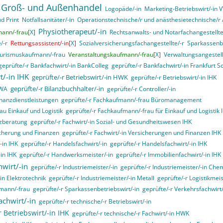
 Groß- und Außenhandel
Logopäde/-in
Marketing-Betriebswirt/-in
d Print
Notfallsanitäter/-in
Operationstechnische/r und anästhesietechnische/r A
Physiotherapeut/-in
mann/-frau[
X
]
Rechtsanwalts- und Notarfachangestellte
/-r
Rettungsassistent/-in[
X
]
Sozialversicherungsfachangestellte/-r
Sparkassenbe
urismuskaufmann/-frau
Veranstaltungskaufmann/-frau[
X
]
Verwaltungsangestell
geprüfte/-r Bankfachwirt/-in BankColleg
geprüfte/-r Bankfachwirt/-in Frankfurt S
t/-in IHK
geprüfte/-r Betriebswirt/-in HWK
geprüfte/-r Betriebswirt/-in IHK
geprüfte/-r Bilanzbuchhalter/-in
VWA
geprüfte/-r Controller/-in
inanzdienstleistungen
geprüfte/-r Fachkaufmann/-frau Büromanagement
au Einkauf und Logistik
geprüfte/-r Fachkaufmann/-frau für Einkauf und Logistik 
nzberatung
geprüfte/-r Fachwirt/-in Sozial- und Gesundheitswesen IHK
sicherung und Finanzen
geprüfte/-r Fachwirt/-in Versicherungen und Finanzen IHK
-in IHK
geprüfte/-r Handelsfachwirt/-in
geprüfte/-r Handelsfachwirt/-in IHK
in IHK
geprüfte/-r Handwerksmeister/-in
geprüfte/-r Immobilienfachwirt/-in IHK
hwirt/-in
geprüfte/-r Industriemeister/-in
geprüfte/-r Industriemeister/-in Che
in Elektrotechnik
geprüfte/-r Industriemeister/-in Metall
geprüfte/-r Logistikmeis
fmann/-frau
geprüfte/-r Sparkassenbetriebswirt/-in
geprüfte/-r Verkehrsfachwirt/
achwirt/-in
geprüfte/-r technische/-r Betriebswirt/-in
r Betriebswirt/-in IHK
geprüfte/-r technische/-r Fachwirt/-in HWK