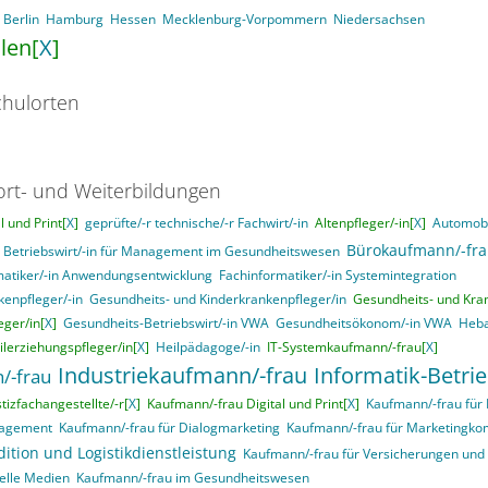
Berlin
Hamburg
Hessen
Mecklenburg-Vorpommern
Niedersachsen
len[
X
]
hulorten
ort- und Weiterbildungen
 und Print[
X
]
geprüfte/-r technische/-r Fachwirt/-in
Altenpfleger/-in[
X
]
Automobi
Bürokaufmann/-fr
Betriebswirt/-in für Management im Gesundheitswesen
matiker/-in Anwendungsentwicklung
Fachinformatiker/-in Systemintegration
enpfleger/-in
Gesundheits- und Kinderkrankenpfleger/in
Gesundheits- und Kran
ger/in[
X
]
Gesundheits-Betriebswirt/-in VWA
Gesundheitsökonom/-in VWA
Heba
ilerziehungspfleger/in[
X
]
Heilpädagoge/-in
IT-Systemkaufmann/-frau[
X
]
Industriekaufmann/-frau
Informatik-Betri
/-frau
stizfachangestellte/-r[
X
]
Kaufmann/-frau Digital und Print[
X
]
Kaufmann/-frau für
nagement
Kaufmann/-frau für Dialogmarketing
Kaufmann/-frau für Marketingk
ition und Logistikdienstleistung
Kaufmann/-frau für Versicherungen und
elle Medien
Kaufmann/-frau im Gesundheitswesen