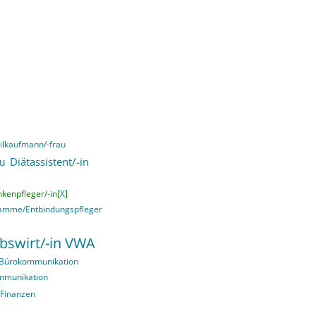
lkaufmann/-frau
Diätassistent/-in
au
kenpfleger/-in[
X
]
mme/Entbindungspfleger
ebswirt/-in VWA
 Bürokommunikation
ommunikation
 Finanzen