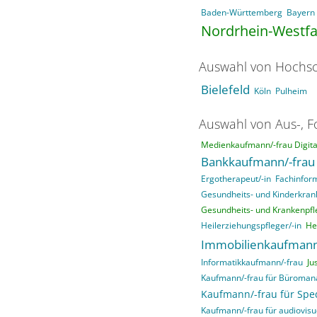
Baden-Württemberg
Bayern
Nordrhein-Westfa
Auswahl von Hochsc
Bielefeld
Köln
Pulheim
Auswahl von Aus-, F
Medienkaufmann/-frau Digital
Bankkaufmann/-frau
Ergotherapeut/-in
Fachinfor
Gesundheits- und Kinderkrank
Gesundheits- und Krankenpfle
Heilerziehungspfleger/-in
He
Immobilienkaufmann
Informatikkaufmann/-frau
Ju
Kaufmann/-frau für Büroma
Kaufmann/-frau für Sped
Kaufmann/-frau für audiovisu