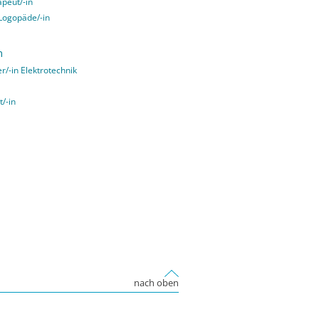
apeut/-in
 Logopäde/-in
n
er/-in Elektrotechnik
t/-in
]
nach oben