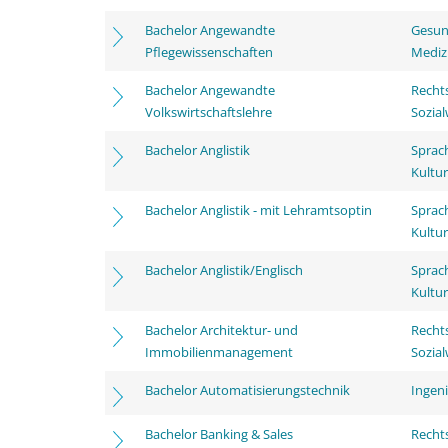
Bachelor Angewandte
Gesun
Pflegewissenschaften
Mediz
Bachelor Angewandte
Rechts
Volkswirtschaftslehre
Sozia
Bachelor Anglistik
Sprac
Kultu
Bachelor Anglistik - mit Lehramtsoptin
Sprac
Kultu
Bachelor Anglistik/Englisch
Sprac
Kultu
Bachelor Architektur- und
Rechts
Immobilienmanagement
Sozia
Bachelor Automatisierungstechnik
Ingen
Bachelor Banking & Sales
Rechts