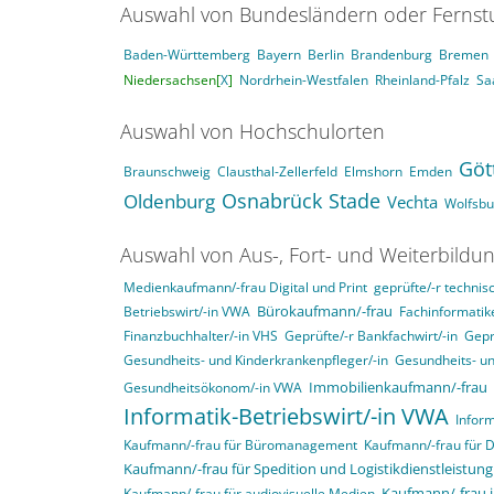
Auswahl von Bundesländern oder Ferns
Baden-Württemberg
Bayern
Berlin
Brandenburg
Bremen
Niedersachsen[
X
]
Nordrhein-Westfalen
Rheinland-Pfalz
Sa
Auswahl von Hochschulorten
Göt
Braunschweig
Clausthal-Zellerfeld
Elmshorn
Emden
Osnabrück
Stade
Oldenburg
Vechta
Wolfsbu
Auswahl von Aus-, Fort- und Weiterbildu
Medienkaufmann/-frau Digital und Print
geprüfte/-r technisc
Betriebswirt/-in VWA
Bürokaufmann/-frau
Fachinformatik
Finanzbuchhalter/-in VHS
Geprüfte/-r Bankfachwirt/-in
Gepr
Gesundheits- und Kinderkrankenpfleger/-in
Gesundheits- un
Gesundheitsökonom/-in VWA
Immobilienkaufmann/-frau
Informatik-Betriebswirt/-in VWA
Infor
Kaufmann/-frau für Büromanagement
Kaufmann/-frau für 
Kaufmann/-frau für Spedition und Logistikdienstleistung
Kaufmann/-frau für audiovisuelle Medien
Kaufmann/-frau 