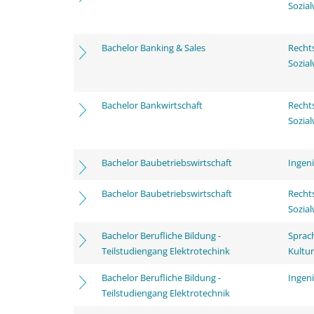
Sozia
Bachelor Banking & Sales
Rechts
Sozia
Bachelor Bankwirtschaft
Rechts
Sozia
Bachelor Baubetriebswirtschaft
Ingen
Bachelor Baubetriebswirtschaft
Rechts
Sozia
Bachelor Berufliche Bildung -
Sprac
Teilstudiengang Elektrotechink
Kultu
Bachelor Berufliche Bildung -
Ingen
Teilstudiengang Elektrotechnik