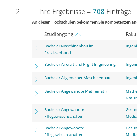
2
Ihre Ergebnisse =
708
Einträge
An diesen Hochschulen bekommen Sie Kompetenzen an
Studiengang
Faku
Bachelor Maschinenbau im
Ingen
Praxisverbund
Bachelor Aircraft and Flight Engineering
Ingen
Bachelor Allgemeiner Maschinenbau
Ingen
Bachelor Angewandte Mathematik
Mathe
Natur
Bachelor Angewandte
Gesun
Pflegewissenschaften
Mediz
Bachelor Angewandte
Gesun
Pflegewissenschaften
Mediz