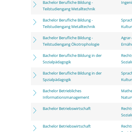
Bachelor Berufliche Bildung -
Ingen
Teilstudiengang Metalltechnik
Bachelor Berufliche Bildung -
Sprac
Teilstudiengang Metalltechnik
Kultu
Bachelor Berufliche Bildung -
Agrar-
Teilstudiengang Ökotrophologie
Ernäh
Bachelor Berufliche Bildung in der
Rechts
Sozialpädagogik
Sozia
Bachelor Berufliche Bildung in der
Sprac
Spzialpädagogik
Kultu
Bachelor Betriebliches
Mathe
Informationsmanagement
Natur
Bachelor Betriebswirtschaft
Rechts
Sozia
Bachelor Betriebswirtschaft
Rechts