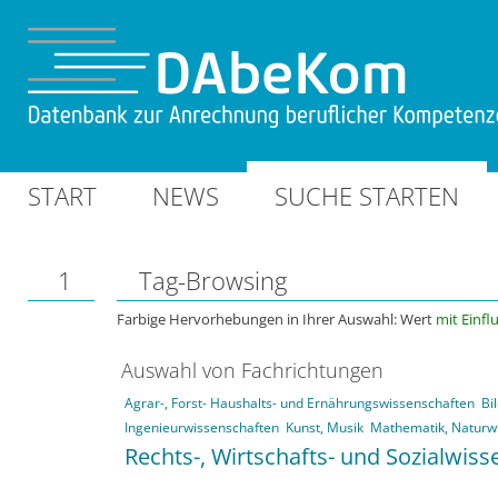
START
NEWS
SUCHE STARTEN
1
Tag-Browsing
Farbige Hervorhebungen in Ihrer Auswahl: Wert
mit Einfl
Auswahl von Fachrichtungen
Agrar-, Forst- Haushalts- und Ernährungswissenschaften
Bi
Ingenieurwissenschaften
Kunst, Musik
Mathematik, Naturw
Rechts-, Wirtschafts- und Sozialwis