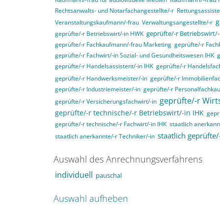
Rechtsanwalts- und Notarfachangestellte/-r
Rettungsassiste
g
Veranstaltungskaufmann/-frau
Verwaltungsangestellte/-r
geprüfte/-r Betriebswirt/-in HWK
geprüfte/-r Betriebswirt/
geprüfte/-r Fachkaufmann/-frau Marketing
geprüfte/-r Fach
geprüfte/-r Fachwirt/-in Sozial- und Gesundheitswesen IHK
g
geprüfte/-r Handelsassistent/-in IHK
geprüfte/-r Handelsfach
geprüfte/-r Handwerksmeister/-in
geprüfte/-r Immobilienfac
geprüfte/-r Industriemeister/-in
geprüfte/-r Personalfachka
geprüfte/-r Wirt
geprüfte/-r Versicherungsfachwirt/-in
geprüfte/-r technische/-r Betriebswirt/-in IHK
gepr
geprüfte/-r technische/-r Fachwirt/-in IHK
staatlich anerkannt
staatlich geprüfte/
staatlich anerkannte/-r Techniker/-in
Auswahl des Anrechnungsverfahrens
individuell
pauschal
Auswahl aufheben