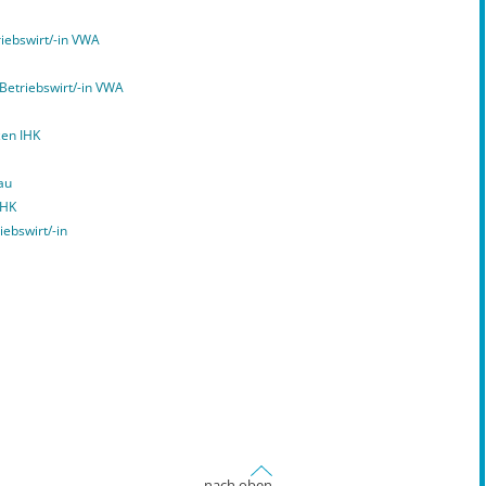
iebswirt/-in VWA
 Betriebswirt/-in VWA
zen IHK
au
IHK
iebswirt/-in
nach oben