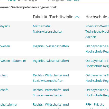
kommen Sie Kompetenzen angerechnet:
Fakultät /Fachdisziplin
Hochschule
physics
Mathematik,
Rheinisch-Westf
Naturwissenschaften
Technische Hoc
Aachen
urwesen
Ingenieurwissenschaften
Ostbayerische T
Hochschule Reg
rwesen - Bauen im
Ingenieurwissenschaften
Ostbayerische T
Hochschule Reg
schaft
Rechts-, Wirtschafts- und
Ostbayerische T
Sozialwissenschaften
Hochschule Reg
chaft,
Rechts-, Wirtschafts- und
Ostbayerische T
Sozialwissenschaften
Hochschule Reg
schaftslehre
Rechts-, Wirtschafts- und
PFH - Private