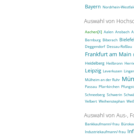
Bayern
Nordrhein-Westfal
Auswahl von Hochsc
Aachen[
X
]
Aalen
Ansbach
A
Bielefe
Bernburg
Biberach
Deggendorf
Dessau-Roßlau
Frankfurt am Main
Heidelberg
Heilbronn
Herri
Leipzig
Leverkusen
Linge
Mün
Mülheim an der Ruhr
Passau
Pfarrkirchen
Pfungst
Schneeberg
Schwerin
Schw
Velbert
Weihenstephan
Wei
Auswahl von Aus-, F
Bankkaufmann/-frau
Büroka
In
Industriekaufmann/-frau