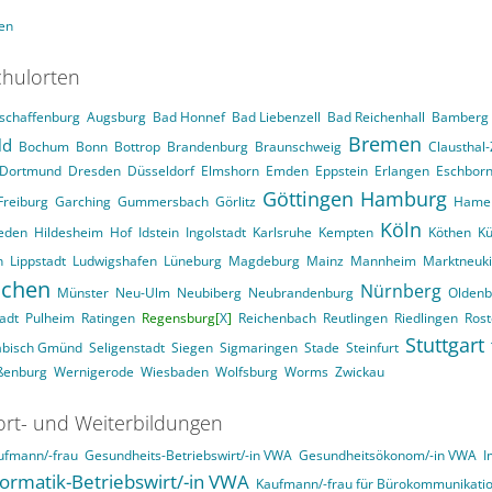
en
hulorten
schaffenburg
Augsburg
Bad Honnef
Bad Liebenzell
Bad Reichenhall
Bamberg
Bremen
ld
Bochum
Bonn
Bottrop
Brandenburg
Braunschweig
Clausthal-
Dortmund
Dresden
Düsseldorf
Elmshorn
Emden
Eppstein
Erlangen
Eschbor
Göttingen
Hamburg
Freiburg
Garching
Gummersbach
Görlitz
Hame
Köln
eden
Hildesheim
Hof
Idstein
Ingolstadt
Karlsruhe
Kempten
Köthen
Kü
n
Lippstadt
Ludwigshafen
Lüneburg
Magdeburg
Mainz
Mannheim
Marktneuk
chen
Nürnberg
Münster
Neu-Ulm
Neubiberg
Neubrandenburg
Oldenb
adt
Pulheim
Ratingen
Regensburg[
X
]
Reichenbach
Reutlingen
Riedlingen
Rost
Stuttgart
äbisch Gmünd
Seligenstadt
Siegen
Sigmaringen
Stade
Steinfurt
ßenburg
Wernigerode
Wiesbaden
Wolfsburg
Worms
Zwickau
ort- und Weiterbildungen
ufmann/-frau
Gesundheits-Betriebswirt/-in VWA
Gesundheitsökonom/-in VWA
I
formatik-Betriebswirt/-in VWA
Kaufmann/-frau für Bürokommunikati