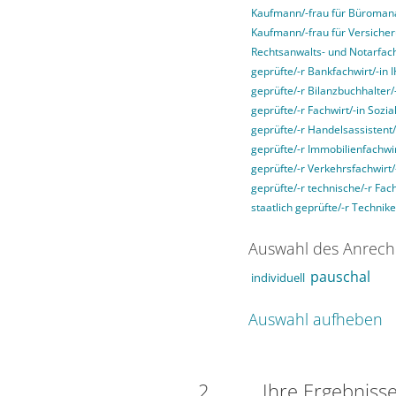
Kaufmann/-frau für Büroma
Kaufmann/-frau für Versiche
Rechtsanwalts- und Notarfach
geprüfte/-r Bankfachwirt/-in 
geprüfte/-r Bilanzbuchhalter/
geprüfte/-r Fachwirt/-in Soz
geprüfte/-r Handelsassistent/
geprüfte/-r Immobilienfachwir
geprüfte/-r Verkehrsfachwirt/
geprüfte/-r technische/-r Fac
staatlich geprüfte/-r Technike
Auswahl des Anrech
pauschal
individuell
Auswahl aufheben
2
Ihre Ergebniss