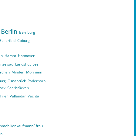
Berlin
Bernburg
Zellerfeld
Coburg
n
ln
Hamm
Hannover
nzelsau
Landshut
Leer
irchen
Minden
Monheim
urg
Osnabrück
Paderborn
ock
Saarbrücken
Trier
Vallendar
Vechta
mmobilienkaufmann/-frau
on