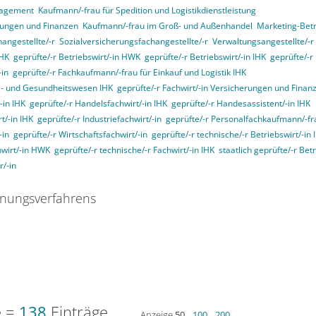
nagement
Kaufmann/-frau für Spedition und Logistikdienstleistung
rungen und Finanzen
Kaufmann/-frau im Groß- und Außenhandel
Marketing-Betr
angestellte/-r
Sozialversicherungsfachangestellte/-r
Verwaltungsangestellte/-r
IHK
geprüfte/-r Betriebswirt/-in HWK
geprüfte/-r Betriebswirt/-in IHK
geprüfte/-r
-in
geprüfte/-r Fachkaufmann/-frau für Einkauf und Logistik IHK
ial- und Gesundheitswesen IHK
geprüfte/-r Fachwirt/-in Versicherungen und Finan
-in IHK
geprüfte/-r Handelsfachwirt/-in IHK
geprüfte/-r Handesassistent/-in IHK
t/-in IHK
geprüfte/-r Industriefachwirt/-in
geprüfte/-r Personalfachkaufmann/-fr
-in
geprüfte/-r Wirtschaftsfachwirt/-in
geprüfte/-r technische/-r Betriebswirt/-in 
hwirt/-in HWK
geprüfte/-r technische/-r Fachwirt/-in IHK
staatlich geprüfte/-r Betr
r/-in
nungsverfahrens
e =
138
Einträge
Anzeige
50
_
100
_
200