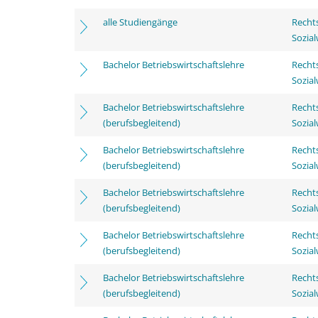
alle Studiengänge
Rechts
Sozia
Bachelor Betriebswirtschaftslehre
Rechts
Sozia
Bachelor Betriebswirtschaftslehre
Rechts
(berufsbegleitend)
Sozia
Bachelor Betriebswirtschaftslehre
Rechts
(berufsbegleitend)
Sozia
Bachelor Betriebswirtschaftslehre
Rechts
(berufsbegleitend)
Sozia
Bachelor Betriebswirtschaftslehre
Rechts
(berufsbegleitend)
Sozia
Bachelor Betriebswirtschaftslehre
Rechts
(berufsbegleitend)
Sozia