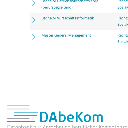
Bachelor Betriebswirtschaftslehre
Rechts
(berufsbegleitend)
Sozia
Bachelor Wirtschaftsinformatik
Rechts
Sozia
Master General Management
Rechts
Sozia