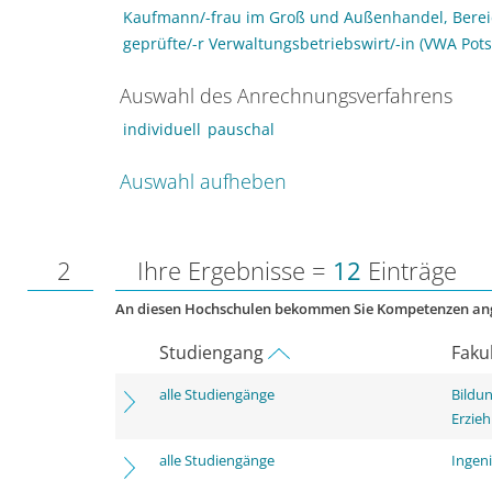
Kaufmann/-frau im Groß und Außenhandel, Bere
geprüfte/-r Verwaltungsbetriebswirt/-in (VWA Pot
Auswahl des Anrechnungsverfahrens
individuell
pauschal
Auswahl aufheben
2
Ihre Ergebnisse =
12
Einträge
An diesen Hochschulen bekommen Sie Kompetenzen an
Studiengang
Faku
alle Studiengänge
Bildu
Erzie
alle Studiengänge
Ingen