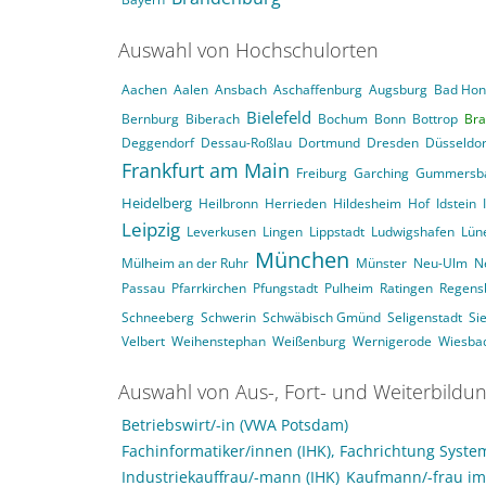
Auswahl von Hochschulorten
Aachen
Aalen
Ansbach
Aschaffenburg
Augsburg
Bad Hon
Bielefeld
Bernburg
Biberach
Bochum
Bonn
Bottrop
Bra
Deggendorf
Dessau-Roßlau
Dortmund
Dresden
Düsseldor
Frankfurt am Main
Freiburg
Garching
Gummersb
Heidelberg
Heilbronn
Herrieden
Hildesheim
Hof
Idstein
Leipzig
Leverkusen
Lingen
Lippstadt
Ludwigshafen
Lün
München
Mülheim an der Ruhr
Münster
Neu-Ulm
N
Passau
Pfarrkirchen
Pfungstadt
Pulheim
Ratingen
Regens
Schneeberg
Schwerin
Schwäbisch Gmünd
Seligenstadt
Si
Velbert
Weihenstephan
Weißenburg
Wernigerode
Wiesba
Auswahl von Aus-, Fort- und Weiterbildu
Betriebswirt/-in (VWA Potsdam)
Fachinformatiker/innen (IHK), Fachrichtung Syst
Industriekauffrau/-mann (IHK)
Kaufmann/-frau im