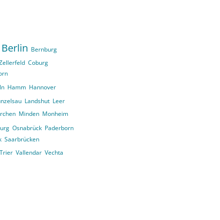
Berlin
Bernburg
Zellerfeld
Coburg
orn
ln
Hamm
Hannover
nzelsau
Landshut
Leer
irchen
Minden
Monheim
urg
Osnabrück
Paderborn
k
Saarbrücken
Trier
Vallendar
Vechta