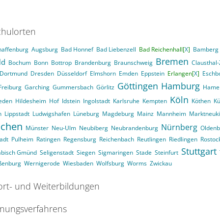
hulorten
haffenburg
Augsburg
Bad Honnef
Bad Liebenzell
Bad Reichenhall[
X
]
Bamberg
Bremen
ld
Bochum
Bonn
Bottrop
Brandenburg
Braunschweig
Clausthal-
Dortmund
Dresden
Düsseldorf
Elmshorn
Emden
Eppstein
Erlangen[
X
]
Eschb
Göttingen
Hamburg
Freiburg
Garching
Gummersbach
Görlitz
Hame
Köln
eden
Hildesheim
Hof
Idstein
Ingolstadt
Karlsruhe
Kempten
Köthen
Kü
n
Lippstadt
Ludwigshafen
Lüneburg
Magdeburg
Mainz
Mannheim
Marktneuk
chen
Nürnberg
Münster
Neu-Ulm
Neubiberg
Neubrandenburg
Oldenb
adt
Pulheim
Ratingen
Regensburg
Reichenbach
Reutlingen
Riedlingen
Rostoc
Stuttgart
äbisch Gmünd
Seligenstadt
Siegen
Sigmaringen
Stade
Steinfurt
ßenburg
Wernigerode
Wiesbaden
Wolfsburg
Worms
Zwickau
ort- und Weiterbildungen
nungsverfahrens