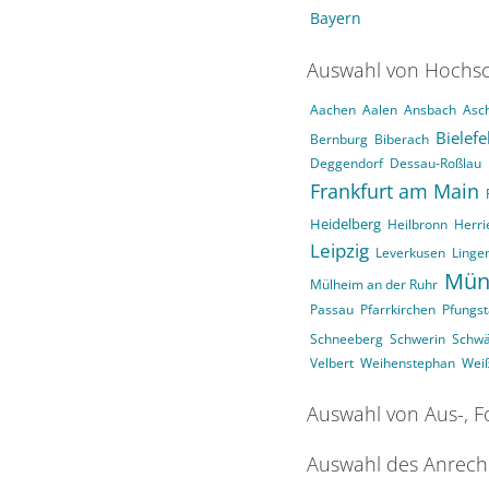
Bayern
Auswahl von Hochsc
Aachen
Aalen
Ansbach
Asc
Bielefe
Bernburg
Biberach
Deggendorf
Dessau-Roßlau
Frankfurt am Main
Heidelberg
Heilbronn
Herri
Leipzig
Leverkusen
Linge
Mün
Mülheim an der Ruhr
Passau
Pfarrkirchen
Pfungst
Schneeberg
Schwerin
Schw
Velbert
Weihenstephan
Wei
Auswahl von Aus-, F
Auswahl des Anrech