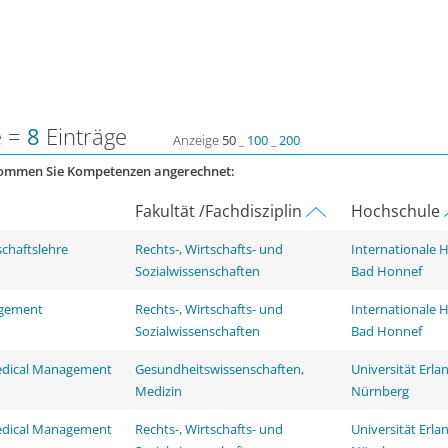
e =
8
Einträge
Anzeige
50
_
100
_
200
kommen Sie Kompetenzen angerechnet:
Fakultät /Fachdisziplin
Hochschule
schaftslehre
Rechts-, Wirtschafts- und
Internationale 
Sozialwissenschaften
Bad Honnef
agement
Rechts-, Wirtschafts- und
Internationale 
Sozialwissenschaften
Bad Honnef
edical Management
Gesundheitswissenschaften,
Universität Erla
Medizin
Nürnberg
edical Management
Rechts-, Wirtschafts- und
Universität Erla