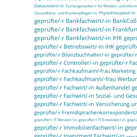
Diätassistent/-in
Fachangestellte/-r für Medien- und Infor
Physiotherapeut/-in
Gesundheits- und Krankenpfleger/-in
geprüfte/-r Bankfachwirt/-in BankCol
geprüfte/-r Bankfachwirt/-in Frankfur
geprüfte/-r Bankfachwirt/-in IHK
geprü
geprüft
geprüfte/-r Betriebswirt/-in IHK
geprüfte/-r Bilanzbuchhalter/-in
geprüfte/-r
geprüfte/-r Controller/-in
geprüfte/-r F
geprüfte/-r Fachkaufmann/-frau Marketing
geprüfte/-r Fachkaufmann/-frau Werb
g
geprüfte/-r Fachwirt/-in Außenhandel
geprüfte/-r Fachwirt/-in Sozial- und G
geprüfte/-r Fachwirt/-in Versicherung u
geprüfte/-r Fremdsprachenkorrespondent/
geprüfte/-r IT-Berater/-in
geprüfte/-r IT-Entwickler/-in
geprüf
gepr
geprüfte/-r Immobilienfachwirt/-in
geprüfte/-r Investment Fachwirt/-in
geprüf