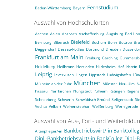
Fernstudium
Baden-Württemberg
Bayern
Auswahl von Hochschulorten
Aachen
Aalen
Ansbach
Aschaffenburg
Augsburg
Bad Hon
Bielefeld
Bernburg
Biberach
Bochum
Bonn
Bottrop
Br
Deggendorf
Dessau-Roßlau
Dortmund
Dresden
Düsseldor
Frankfurt am Main
Freiburg
Garching
Gummersb
Heidelberg
Heilbronn
Herrieden
Hildesheim
Hof
Idstein
Leipzig
Leverkusen
Lingen
Lippstadt
Ludwigshafen
Lün
München
Mülheim an der Ruhr
Münster
Neu-Ulm
N
Passau
Pfarrkirchen
Pfungstadt
Pulheim
Ratingen
Regens
Schneeberg
Schwerin
Schwäbisch Gmünd
Seligenstadt
Si
Vechta
Velbert
Weihenstephan
Weißenburg
Wernigerode
Auswahl von Aus-, Fort- und Weiterbildu
Bankbetriebswirt/-in BankColleg
Altenpfleger/-in
Dipl.-Bankbetriebswirt/-in BankColleg
Dipl.-