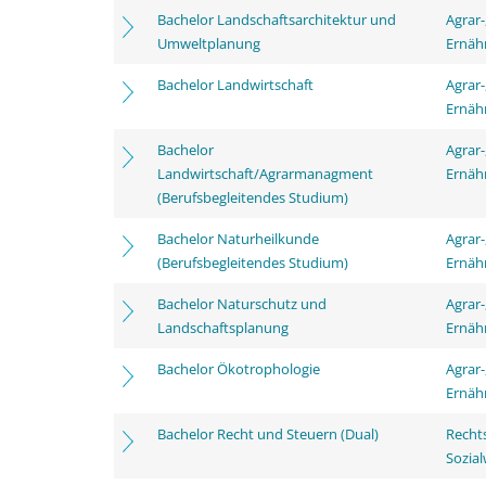
Bachelor Landschaftsarchitektur und
Agrar-
Umweltplanung
Ernäh
Bachelor Landwirtschaft
Agrar-
Ernäh
Bachelor
Agrar-
Landwirtschaft/Agrarmanagment
Ernäh
(Berufsbegleitendes Studium)
Bachelor Naturheilkunde
Agrar-
(Berufsbegleitendes Studium)
Ernäh
Bachelor Naturschutz und
Agrar-
Landschaftsplanung
Ernäh
Bachelor Ökotrophologie
Agrar-
Ernäh
Bachelor Recht und Steuern (Dual)
Rechts
Sozia