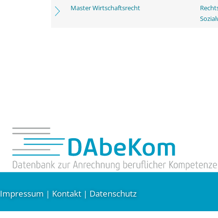
Master Wirtschaftsrecht
Rechts
Sozia
Impressum
Kontakt
Datenschutz
|
|