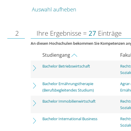
Auswahl aufheben
2
Ihre Ergebnisse =
27
Einträge
An diesen Hochschulen bekommen Sie Kompetenzen an
Studiengang
Faku
Bachelor Betriebswirtschaft
Rechts
Sozia
Bachelor Ernährungstherapie
Agrar-
(Berufsbegleitendes Studium)
Ernäh
Bachelor Immobilienwirtschaft
Rechts
Sozia
Bachelor International Business
Rechts
Sozia