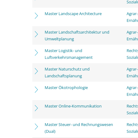
Sozia
Master Landscape Architecture
Agrar-
Ernäh
Master Landschaftsarchitektur und
Agrar-
Umweltplanung
Ernäh
Master Logistik- und
Rechts
Luftverkehrsmanagement
Sozia
Master Naturschutz und
Agrar-
Landschaftsplanung
Ernäh
Master Ökotrophologie
Agrar-
Ernäh
Master Online-Kommunikation
Rechts
Sozia
Master Steuer- und Rechnungswesen
Rechts
(Dual)
Sozia