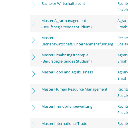
Bachelor Wirtschaftsrecht
Rechts
Sozia
Master Agrarmanagement
Agrar-
(Berufsbegleitendes Studium)
Ernäh
Master
Rechts
Betriebswirtschaft/Unternehmensführung
Sozia
Master Ernährungstherapie
Agrar-
(Berufsbegleitendes Studium)
Ernäh
Master Food and Agribusiness
Agrar-
Ernäh
Master Human Resource Management
Rechts
Sozia
Master Immobilienbewertung
Rechts
Sozia
Master International Trade
Rechts