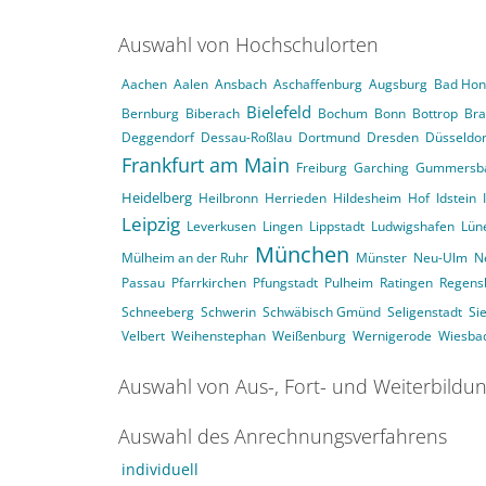
Auswahl von Hochschulorten
Aachen
Aalen
Ansbach
Aschaffenburg
Augsburg
Bad Hon
Bielefeld
Bernburg
Biberach
Bochum
Bonn
Bottrop
Br
Deggendorf
Dessau-Roßlau
Dortmund
Dresden
Düsseldor
Frankfurt am Main
Freiburg
Garching
Gummersb
Heidelberg
Heilbronn
Herrieden
Hildesheim
Hof
Idstein
Leipzig
Leverkusen
Lingen
Lippstadt
Ludwigshafen
Lün
München
Mülheim an der Ruhr
Münster
Neu-Ulm
N
Passau
Pfarrkirchen
Pfungstadt
Pulheim
Ratingen
Regens
Schneeberg
Schwerin
Schwäbisch Gmünd
Seligenstadt
Si
Velbert
Weihenstephan
Weißenburg
Wernigerode
Wiesba
Auswahl von Aus-, Fort- und Weiterbildu
Auswahl des Anrechnungsverfahrens
individuell