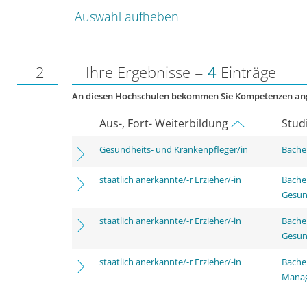
Auswahl aufheben
2
Ihre Ergebnisse =
4
Einträge
An diesen Hochschulen bekommen Sie Kompetenzen an
Aus-, Fort- Weiterbildung
Stud
Gesundheits- und Krankenpfleger/in
Bachel
staatlich anerkannte/-r Erzieher/-in
Bache
Gesun
staatlich anerkannte/-r Erzieher/-in
Bache
Gesun
staatlich anerkannte/-r Erzieher/-in
Bache
Mana