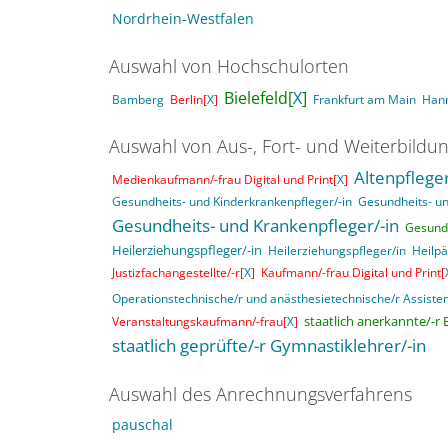
Nordrhein-Westfalen
Auswahl von Hochschulorten
Bielefeld[
X
]
Bamberg
Berlin[
X
]
Frankfurt am Main
Han
Auswahl von Aus-, Fort- und Weiterbildu
Altenpfleger
Medienkaufmann/-frau Digital und Print[
X
]
Gesundheits- und Kinderkrankenpfleger/-in
Gesundheits- un
Gesundheits- und Krankenpfleger/-in
Gesundh
Heilerziehungspfleger/-in
Heilerziehungspfleger/in
Heilpä
Justizfachangestellte/-r[
X
]
Kaufmann/-frau Digital und Print[
Operationstechnische/r und anästhesietechnische/r Assisten
staatlich anerkannte/-r E
Veranstaltungskaufmann/-frau[
X
]
staatlich geprüfte/-r Gymnastiklehrer/-in
Auswahl des Anrechnungsverfahrens
pauschal