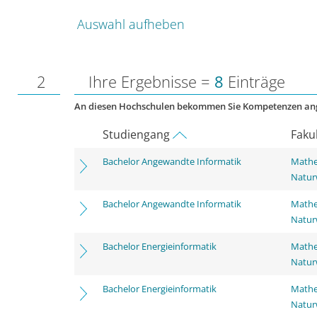
Auswahl aufheben
2
Ihre Ergebnisse =
8
Einträge
An diesen Hochschulen bekommen Sie Kompetenzen an
Studiengang
Faku
Bachelor Angewandte Informatik
Mathe
Natur
Bachelor Angewandte Informatik
Mathe
Natur
Bachelor Energieinformatik
Mathe
Natur
Bachelor Energieinformatik
Mathe
Natur