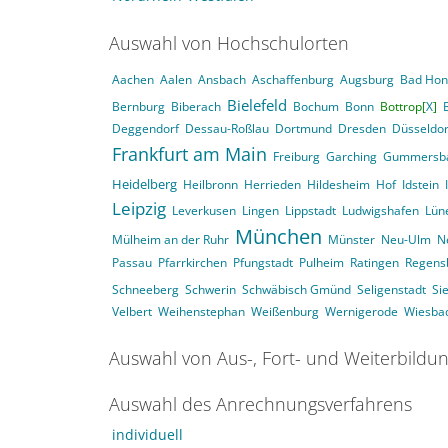
Auswahl von Hochschulorten
Aachen
Aalen
Ansbach
Aschaffenburg
Augsburg
Bad Hon
Bielefeld
Bernburg
Biberach
Bochum
Bonn
Bottrop[
X
]
Deggendorf
Dessau-Roßlau
Dortmund
Dresden
Düsseldor
Frankfurt am Main
Freiburg
Garching
Gummersb
Heidelberg
Heilbronn
Herrieden
Hildesheim
Hof
Idstein
Leipzig
Leverkusen
Lingen
Lippstadt
Ludwigshafen
Lün
München
Mülheim an der Ruhr
Münster
Neu-Ulm
N
Passau
Pfarrkirchen
Pfungstadt
Pulheim
Ratingen
Regens
Schneeberg
Schwerin
Schwäbisch Gmünd
Seligenstadt
Si
Velbert
Weihenstephan
Weißenburg
Wernigerode
Wiesba
Auswahl von Aus-, Fort- und Weiterbildu
Auswahl des Anrechnungsverfahrens
individuell