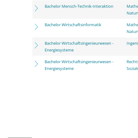
Bachelor Mensch-Technik-Interaktion
Mathe
Natur
Bachelor Wirtschaftsinformatik
Mathe
Natur
Bachelor Wirtschaftsingenieurwesen -
Ingen
Energiesysteme
Bachelor Wirtschaftsingenieurwesen -
Rechts
Energiesysteme
Sozia