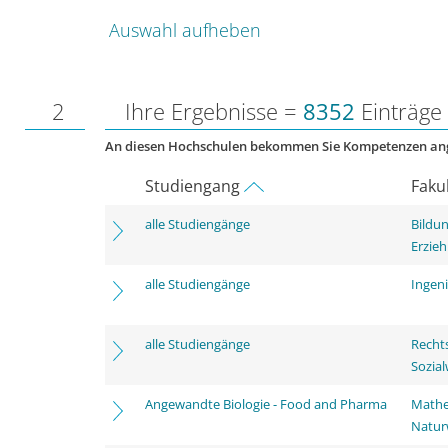
Auswahl aufheben
2
Ihre Ergebnisse =
8352
Einträge
An diesen Hochschulen bekommen Sie Kompetenzen an
Studiengang
Faku
alle Studiengänge
Bildu
Erzie
alle Studiengänge
Ingen
alle Studiengänge
Rechts
Sozia
Angewandte Biologie - Food and Pharma
Mathe
Natur