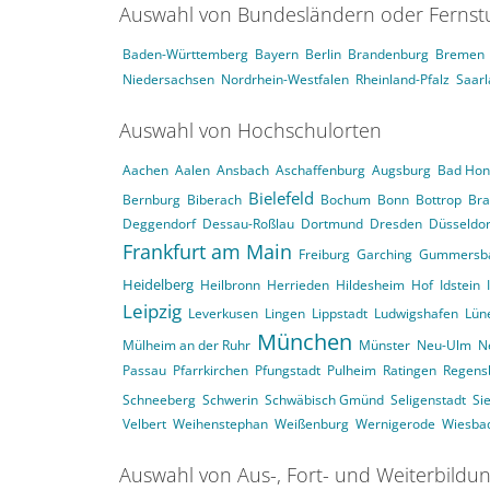
Auswahl von Bundesländern oder Ferns
Baden-Württemberg
Bayern
Berlin
Brandenburg
Bremen
Niedersachsen
Nordrhein-Westfalen
Rheinland-Pfalz
Saar
Auswahl von Hochschulorten
Aachen
Aalen
Ansbach
Aschaffenburg
Augsburg
Bad Hon
Bielefeld
Bernburg
Biberach
Bochum
Bonn
Bottrop
Br
Deggendorf
Dessau-Roßlau
Dortmund
Dresden
Düsseldor
Frankfurt am Main
Freiburg
Garching
Gummersb
Heidelberg
Heilbronn
Herrieden
Hildesheim
Hof
Idstein
Leipzig
Leverkusen
Lingen
Lippstadt
Ludwigshafen
Lün
München
Mülheim an der Ruhr
Münster
Neu-Ulm
N
Passau
Pfarrkirchen
Pfungstadt
Pulheim
Ratingen
Regens
Schneeberg
Schwerin
Schwäbisch Gmünd
Seligenstadt
Si
Velbert
Weihenstephan
Weißenburg
Wernigerode
Wiesba
Auswahl von Aus-, Fort- und Weiterbildu