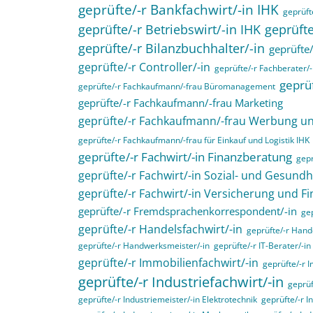
geprüfte/-r Bankfachwirt/-in IHK
geprüfte
geprüfte/-r Betriebswirt/-in IHK
geprüfte
geprüfte/-r Bilanzbuchhalter/-in
geprüfte/
geprüfte/-r Controller/-in
geprüfte/-r Fachberater/-
geprüf
geprüfte/-r Fachkaufmann/-frau Büromanagement
geprüfte/-r Fachkaufmann/-frau Marketing
geprüfte/-r Fachkaufmann/-frau Werbung 
geprüfte/-r Fachkaufmann/-frau für Einkauf und Logistik IHK
geprüfte/-r Fachwirt/-in Finanzberatung
gepr
geprüfte/-r Fachwirt/-in Sozial- und Gesund
geprüfte/-r Fachwirt/-in Versicherung und F
geprüfte/-r Fremdsprachenkorrespondent/-in
gep
geprüfte/-r Handelsfachwirt/-in
geprüfte/-r Hande
geprüfte/-r Handwerksmeister/-in
geprüfte/-r IT-Berater/-in
geprüfte/-r Immobilienfachwirt/-in
geprüfte/-r 
geprüfte/-r Industriefachwirt/-in
geprüf
geprüfte/-r Industriemeister/-in Elektrotechnik
geprüfte/-r I