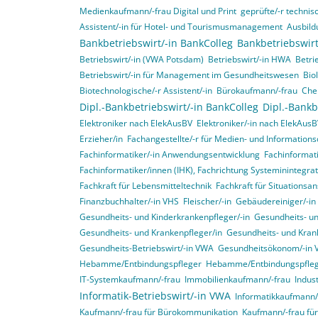
Medienkaufmann/-frau Digital und Print
geprüfte/-r technisc
Assistent/-in für Hotel- und Tourismusmanagement
Ausbild
Bankbetriebswirt/-in BankColleg
Bankbetriebswirt
Betriebswirt/-in (VWA Potsdam)
Betriebswirt/-in HWA
Betri
Betriebswirt/-in für Management im Gesundheitswesen
Bio
Biotechnologische/-r Assistent/-in
Bürokaufmann/-frau
Che
Dipl.-Bankbetriebswirt/-in BankColleg
Dipl.-Bankb
Elektroniker nach ElekAusBV
Elektroniker/-in nach ElekAus
Erzieher/in
Fachangestellte/-r für Medien- und Informations
Fachinformatiker/-in Anwendungsentwicklung
Fachinformat
Fachinformatiker/innen (IHK), Fachrichtung Systeminintegr
Fachkraft für Lebensmitteltechnik
Fachkraft für Situationsa
Finanzbuchhalter/-in VHS
Fleischer/-in
Gebäudereiniger/-in
Gesundheits- und Kinderkrankenpfleger/-in
Gesundheits- un
Gesundheits- und Krankenpfleger/in
Gesundheits- und Krank
Gesundheits-Betriebswirt/-in VWA
Gesundheitsökonom/-in
Hebamme/Entbindungspfleger
Hebamme/Entbindungspfle
IT-Systemkaufmann/-frau
Immobilienkaufmann/-frau
Indus
Informatik-Betriebswirt/-in VWA
Informatikkaufmann/
Kaufmann/-frau für Bürokommunikation
Kaufmann/-frau f