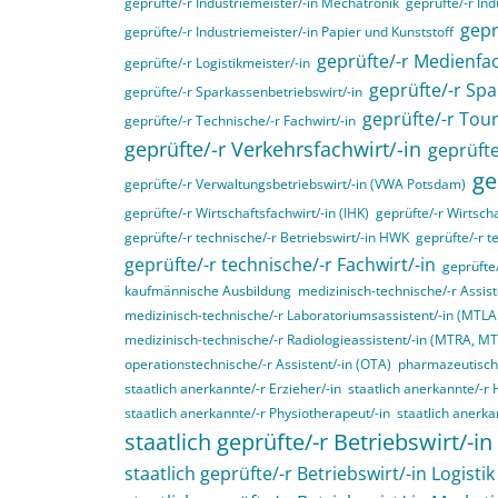
geprüfte/-r Industriemeister/-in Mechatronik
geprüfte/-r Ind
gepr
geprüfte/-r Industriemeister/-in Papier und Kunststoff
geprüfte/-r Medienfac
geprüfte/-r Logistikmeister/-in
geprüfte/-r Spa
geprüfte/-r Sparkassenbetriebswirt/-in
geprüfte/-r Tou
geprüfte/-r Technische/-r Fachwirt/-in
geprüfte/-r Verkehrsfachwirt/-in
geprüfte
ge
geprüfte/-r Verwaltungsbetriebswirt/-in (VWA Potsdam)
geprüfte/-r Wirtschaftsfachwirt/-in (IHK)
geprüfte/-r Wirtscha
geprüfte/-r technische/-r Betriebswirt/-in HWK
geprüfte/-r t
geprüfte/-r technische/-r Fachwirt/-in
geprüfte
kaufmännische Ausbildung
medizinisch-technische/-r Assist
medizinisch-technische/-r Laboratoriumsassistent/-in (MTL
medizinisch-technische/-r Radiologieassistent/-in (MTRA, M
operationstechnische/-r Assistent/-in (OTA)
pharmazeutisch-
staatlich anerkannte/-r Erzieher/-in
staatlich anerkannte/-r 
staatlich anerkannte/-r Physiotherapeut/-in
staatlich anerka
staatlich geprüfte/-r Betriebswirt/-in
staatlich geprüfte/-r Betriebswirt/-in Logistik