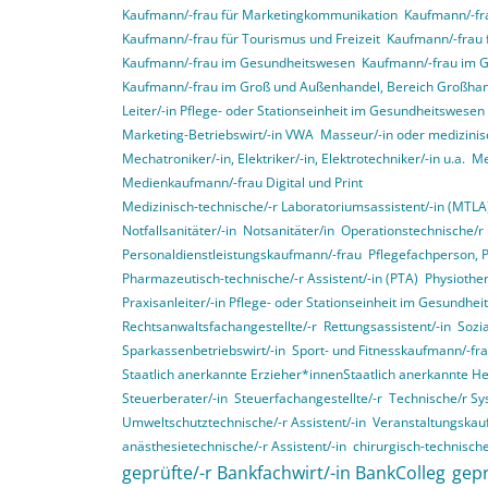
Kaufmann/-frau für Marketingkommunikation
Kaufmann/-fra
Kaufmann/-frau für Tourismus und Freizeit
Kaufmann/-frau 
Kaufmann/-frau im Gesundheitswesen
Kaufmann/-frau im 
Kaufmann/-frau im Groß und Außenhandel, Bereich Großha
Leiter/-in Pflege- oder Stationseinheit im Gesundheitswesen
Marketing-Betriebswirt/-in VWA
Masseur/-in oder medizinis
Mechatroniker/-in, Elektriker/-in, Elektrotechniker/-in u.a.
Me
Medienkaufmann/-frau Digital und Print
Medizinisch-technische/-r Laboratoriumsassistent/-in (MTLA
Notfallsanitäter/-in
Notsanitäter/in
Operationstechnische/r 
Personaldienstleistungskaufmann/-frau
Pflegefachperson, 
Pharmazeutisch-technische/-r Assistent/-in (PTA)
Physiother
Praxisanleiter/-in Pflege- oder Stationseinheit im Gesundhe
Rechtsanwaltsfachangestellte/-r
Rettungsassistent/-in
Sozia
Sparkassenbetriebswirt/-in
Sport- und Fitnesskaufmann/-fr
Staatlich anerkannte Erzieher*innenStaatlich anerkannte H
Steuerberater/-in
Steuerfachangestellte/-r
Technische/r Sy
Umweltschutztechnische/-r Assistent/-in
Veranstaltungskau
anästhesietechnische/-r Assistent/-in
chirurgisch-technische
geprüfte/-r Bankfachwirt/-in BankColleg
gepr