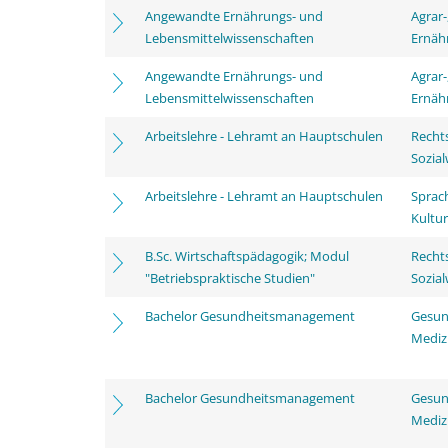
Angewandte Ernährungs- und
Agrar-
Lebensmittelwissenschaften
Ernäh
Angewandte Ernährungs- und
Agrar-
Lebensmittelwissenschaften
Ernäh
Arbeitslehre - Lehramt an Hauptschulen
Rechts
Sozia
Arbeitslehre - Lehramt an Hauptschulen
Sprac
Kultu
B.Sc. Wirtschaftspädagogik; Modul
Rechts
"Betriebspraktische Studien"
Sozia
Bachelor Gesundheitsmanagement
Gesun
Mediz
Bachelor Gesundheitsmanagement
Gesun
Mediz