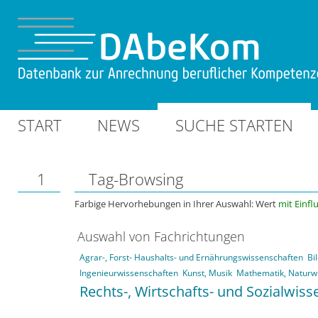
START
NEWS
SUCHE STARTEN
1
Tag-Browsing
Farbige Hervorhebungen in Ihrer Auswahl: Wert
mit Einfl
Auswahl von Fachrichtungen
Agrar-, Forst- Haushalts- und Ernährungswissenschaften
Bi
Ingenieurwissenschaften
Kunst, Musik
Mathematik, Naturw
Rechts-, Wirtschafts- und Sozialwis