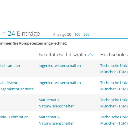
e =
24
Einträge
Anzeige
50
_
100
_
200
kommen Sie Kompetenzen angerechnet:
Fakultät /Fachdisziplin
Hochschule
- Lehramt an
Ingenieurwissenschaften
Technische Univ
München (TUM)
chaftslehre,
Ingenieurwissenschaften
Technische Univ
nagementorientierte
München (TUM)
Mathematik,
Technische Univ
Naturwissenschaften
München (TUM)
emie - Lehramt an
Mathematik,
Technische Univ
Naturwissenschaften
München (TUM)