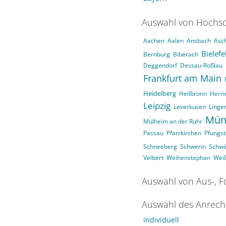
Auswahl von Hochsc
Aachen
Aalen
Ansbach
Asc
Bielefe
Bernburg
Biberach
Deggendorf
Dessau-Roßlau
Frankfurt am Main
Heidelberg
Heilbronn
Herri
Leipzig
Leverkusen
Linge
Mün
Mülheim an der Ruhr
Passau
Pfarrkirchen
Pfungst
Schneeberg
Schwerin
Schw
Velbert
Weihenstephan
Wei
Auswahl von Aus-, F
Auswahl des Anrech
individuell