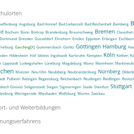
hulorten
B
haffenburg
Augsburg
Bad Honnef
Bad Liebenzell
Bad Reichenhall
Bamberg
Bremen
ld
Bochum
Bonn
Bottrop
Brandenburg
Braunschweig
Clausthal-
Dortmund
Dresden
Düsseldorf
Elmshorn
Emden
Eppstein
Erlangen
Eschbor
Göttingen
Hamburg
Freiburg
Garching[
X
]
Gummersbach
Görlitz
Ha
Köln
eden
Hildesheim
Hof
Idstein
Ingolstadt
Karlsruhe
Kempten
Köthen
Kü
n
Lippstadt
Ludwigshafen
Lüneburg
Magdeburg
Mainz
Mannheim
Marktneuk
chen
Nürnberg
Münster
Neu-Ulm
Neubiberg
Neubrandenburg
Oldenb
adt
Pulheim
Ratingen
Regensburg
Reichenbach
Reutlingen
Riedlingen
Rostoc
Stuttgart
äbisch Gmünd
Seligenstadt
Siegen
Sigmaringen
Stade
Steinfurt
ßenburg
Wernigerode
Wiesbaden
Wolfsburg
Worms
Zwickau
ort- und Weiterbildungen
nungsverfahrens