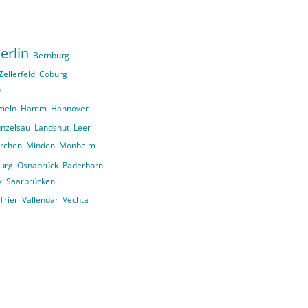
erlin
Bernburg
Zellerfeld
Coburg
n
meln
Hamm
Hannover
nzelsau
Landshut
Leer
irchen
Minden
Monheim
urg
Osnabrück
Paderborn
k
Saarbrücken
Trier
Vallendar
Vechta