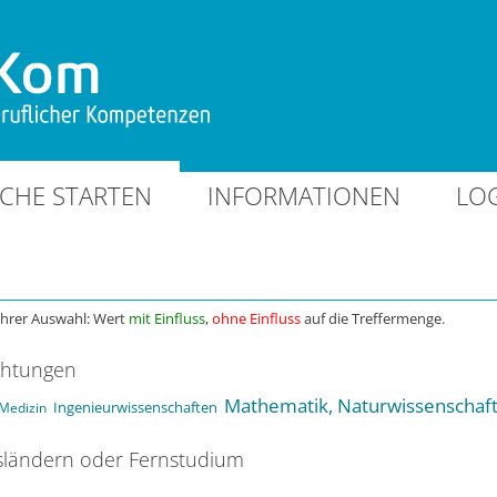
CHE STARTEN
INFORMATIONEN
LO
Ihrer Auswahl: Wert
mit Einfluss
,
ohne Einfluss
auf die Treffermenge.
chtungen
Mathematik, Naturwissenschaf
Ingenieurwissenschaften
Medizin
ländern oder Fernstudium