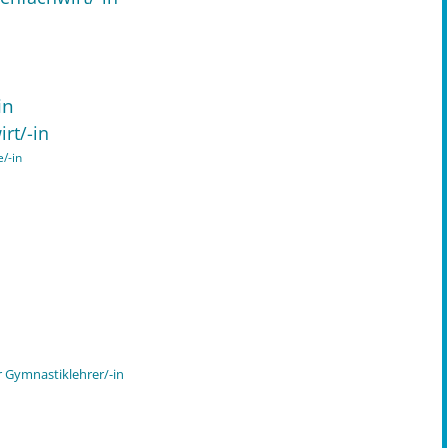
in
rt/-in
/-in
-r Gymnastiklehrer/-in