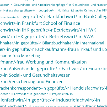
apeut/-in
Gesundheits- und Kinderkrankenpfleger/-in
Gesundheits- und Kranken
Ph
er
Heilerziehungspfleger/-in
Logopäde/-in
Notfallsanitäter/-in
Orthopist/-in
geprüfte/-r Bankfachwirt/-in BankColle
teuerberater/-in
chwirt/-in Frankfurt School of Finance
chwirt/-in IHK
geprüfte/-r Betriebswirt/-in HWK
geprüfte/-r Betriebswirt/-in VWA
wirt/-in IHK
hhalter/-in
geprüfte/-r Bilanzbuchhalter/-in International
er/-in
geprüfte/-r Fachkaufmann/-frau Einkauf und Lo
fmann/-frau Marketing
aufmann/-frau Werbung und Kommunikation
geprüfte/-r Fachwirt/-in Finanzb
rt/-in Außenhandel
rt/-in Sozial- und Gesundheitswesen
t/-in Versicherung und Finanzen
geprüfte/-r Handelsfachwirt/-
rachenkorrespondent/-in
rüfte/-r IT-Entwickler/-in
geprüfte/-r IT-Projektleiter/-in
geprüfte/-r Industriefachwirt/-in
ienfachwirt/-in
ent Fachwirt/-in
geprüfte/-r Medi
geprüfte/-r Logistikmeister/-in