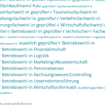
alfachkaufmann/-frau
geprüfte/-r Sparkassenbetriebswirt/-in
senfachwirt/-in
geprüfte/-r Tourismusfachwirt/-in
altungsfachwirt/-in
geprüfte/-r Verkehrsfachwirt/-in
geprüfte/-r Wirtschaftsfachwirt/-
erungsfachwirt/-in
he/-r Betriebswirt/-in
geprüfte/-r technische/-r Fachwi
te/-r
staatlich anerkannte/-r Ergotherapeut/-in
staatlich anerkannte/-r Logopäde
staatlich geprüfte/-r Betriebswirt/-in
otherapeut/-in
r Betriebswirt/-in Finanzwirtschaft
r Betriebswirt/-in Logistik
-r Betriebswirt/-in Marketing/Absatzwirtschaft
-r Betriebswirt/-in Personalwesen
-r Betriebswirt/-in Rechnungswesen/Controlling
/-r Betriebswirt/-in Unternehmensführung
r Betriebswirt/-in Wirtschaftsinformatik
staatlich geprüfte/
stellte/-r
nungsverfahrens