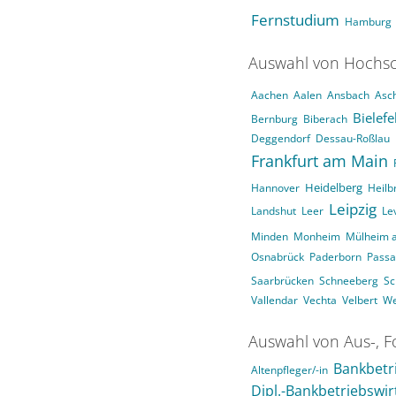
Fernstudium
Hamburg
Auswahl von Hochsc
Aachen
Aalen
Ansbach
Asc
Bielefe
Bernburg
Biberach
Deggendorf
Dessau-Roßlau
Frankfurt am Main
Heidelberg
Hannover
Heilb
Leipzig
Landshut
Leer
Le
Minden
Monheim
Mülheim a
Osnabrück
Paderborn
Pass
Saarbrücken
Schneeberg
Sc
Vallendar
Vechta
Velbert
We
Auswahl von Aus-, F
Bankbetri
Altenpfleger/-in
Dipl.-Bankbetriebswir