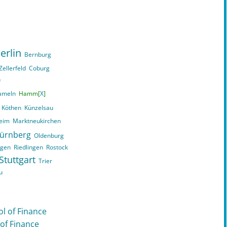
erlin
Bernburg
Zellerfeld
Coburg
n
ameln
Hamm[
X
]
Köthen
Künzelsau
eim
Marktneukirchen
ürnberg
Oldenburg
ngen
Riedlingen
Rostock
Stuttgart
Trier
u
ol of Finance
 of Finance