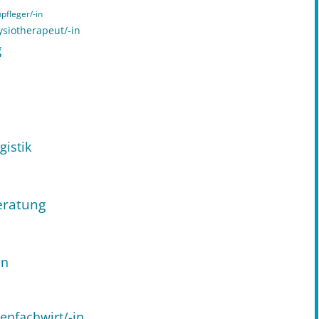
pfleger/-in
ysiotherapeut/-in
g
gistik
eratung
in
enfachwirt/-in