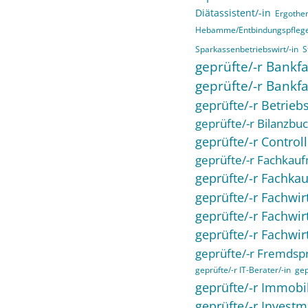
Diätassistent/-in
Ergother
Hebamme/Entbindungspfleg
Sparkassenbetriebswirt/-in
S
geprüfte/-r Bankfa
geprüfte/-r Bankfa
geprüfte/-r Betriebs
geprüfte/-r Bilanzbuc
geprüfte/-r Controll
geprüfte/-r Fachkau
geprüfte/-r Fachk
geprüfte/-r Fachwi
geprüfte/-r Fachwi
geprüfte/-r Fachwir
geprüfte/-r Fremdsp
geprüfte/-r IT-Berater/-in
gep
geprüfte/-r Immobil
geprüfte/-r Investm