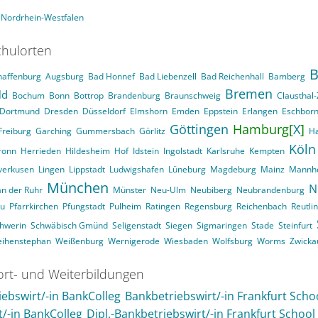
Nordrhein-Westfalen
hulorten
B
haffenburg
Augsburg
Bad Honnef
Bad Liebenzell
Bad Reichenhall
Bamberg
Bremen
ld
Bochum
Bonn
Bottrop
Brandenburg
Braunschweig
Clausthal-
Dortmund
Dresden
Düsseldorf
Elmshorn
Emden
Eppstein
Erlangen
Eschbor
Göttingen
Hamburg[
X
]
Freiburg
Garching
Gummersbach
Görlitz
H
Köln
ronn
Herrieden
Hildesheim
Hof
Idstein
Ingolstadt
Karlsruhe
Kempten
verkusen
Lingen
Lippstadt
Ludwigshafen
Lüneburg
Magdeburg
Mainz
Mannh
München
N
n der Ruhr
Münster
Neu-Ulm
Neubiberg
Neubrandenburg
au
Pfarrkirchen
Pfungstadt
Pulheim
Ratingen
Regensburg
Reichenbach
Reutli
hwerin
Schwäbisch Gmünd
Seligenstadt
Siegen
Sigmaringen
Stade
Steinfurt
ihenstephan
Weißenburg
Wernigerode
Wiesbaden
Wolfsburg
Worms
Zwicka
ort- und Weiterbildungen
ebswirt/-in BankColleg
Bankbetriebswirt/-in Frankfurt Scho
t/-in BankColleg
Dipl.-Bankbetriebswirt/-in Frankfurt School