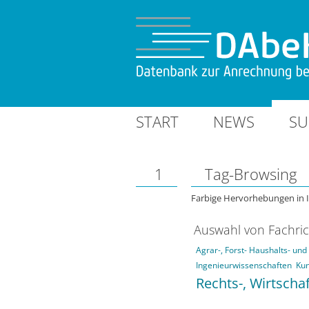
START
NEWS
SU
1
Tag-Browsing
Farbige Hervorhebungen in 
Auswahl von Fachri
Agrar-, Forst- Haushalts- un
Ingenieurwissenschaften
Kun
Rechts-, Wirtscha