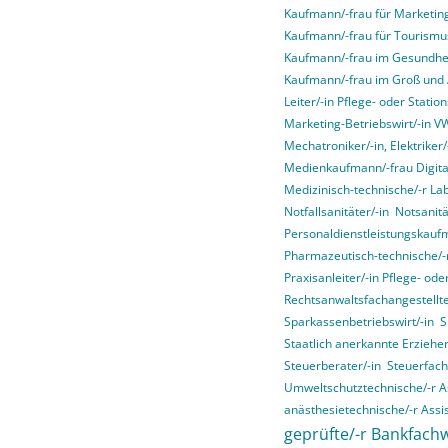
Kaufmann/-frau für Marketi
Kaufmann/-frau für Tourismus
Kaufmann/-frau im Gesundhe
Kaufmann/-frau im Groß und
Leiter/-in Pflege- oder Stati
Marketing-Betriebswirt/-in 
Mechatroniker/-in, Elektriker/-
Medienkaufmann/-frau Digital
Medizinisch-technische/-r La
Notfallsanitäter/-in
Notsanitä
Personaldienstleistungskauf
Pharmazeutisch-technische/-r
Praxisanleiter/-in Pflege- od
Rechtsanwaltsfachangestellte
Sparkassenbetriebswirt/-in
S
Staatlich anerkannte Erziehe
Steuerberater/-in
Steuerfach
Umweltschutztechnische/-r As
anästhesietechnische/-r Assis
geprüfte/-r Bankfachw