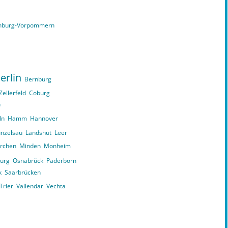
nburg-Vorpommern
erlin
Bernburg
Zellerfeld
Coburg
n
ln
Hamm
Hannover
nzelsau
Landshut
Leer
irchen
Minden
Monheim
urg
Osnabrück
Paderborn
k
Saarbrücken
Trier
Vallendar
Vechta