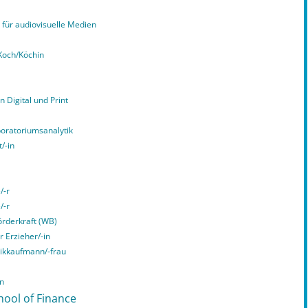
für audiovisuelle Medien
Koch/Köchin
n Digital und Print
boratoriumsanalytik
/-in
/-r
/-r
örderkraft (WB)
r Erzieher/-in
tikkaufmann/-frau
in
hool of Finance