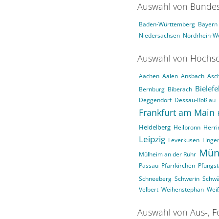
Auswahl von Bundes
Baden-Württemberg
Bayern
Niedersachsen
Nordrhein-We
Auswahl von Hochsc
Aachen
Aalen
Ansbach
Asc
Bielefe
Bernburg
Biberach
Deggendorf
Dessau-Roßlau
Frankfurt am Main
Heidelberg
Heilbronn
Herri
Leipzig
Leverkusen
Linge
Mün
Mülheim an der Ruhr
Passau
Pfarrkirchen
Pfungst
Schneeberg
Schwerin
Schw
Velbert
Weihenstephan
Wei
Auswahl von Aus-, F