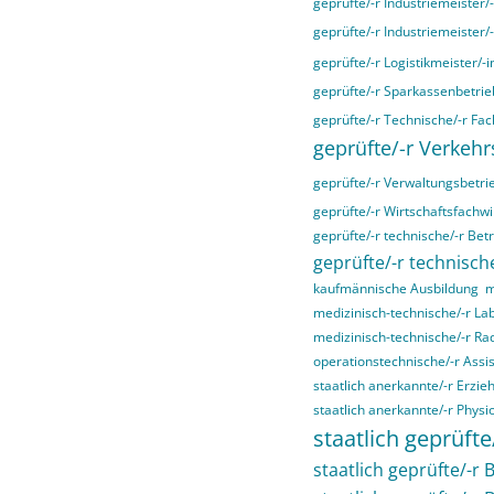
geprüfte/-r Industriemeister/
geprüfte/-r Industriemeister/
geprüfte/-r Logistikmeister/-i
geprüfte/-r Sparkassenbetrieb
geprüfte/-r Technische/-r Fac
geprüfte/-r Verkehr
geprüfte/-r Verwaltungsbetri
geprüfte/-r Wirtschaftsfachwir
geprüfte/-r technische/-r Bet
geprüfte/-r technische
kaufmännische Ausbildung
m
medizinisch-technische/-r La
medizinisch-technische/-r Ra
operationstechnische/-r Assis
staatlich anerkannte/-r Erzieh
staatlich anerkannte/-r Physi
staatlich geprüfte
staatlich geprüfte/-r B