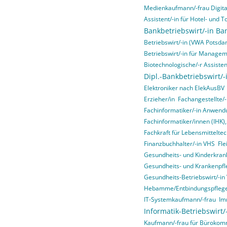
Medienkaufmann/-frau Digital
Assistent/-in für Hotel- un
Bankbetriebswirt/-in Ba
Betriebswirt/-in (VWA Potsda
Betriebswirt/-in für Manage
Biotechnologische/-r Assisten
Dipl.-Bankbetriebswirt/-
Elektroniker nach ElekAusBV
Erzieher/in
Fachangestellte/-
Fachinformatiker/-in Anwend
Fachinformatiker/innen (IHK)
Fachkraft für Lebensmitteltec
Finanzbuchhalter/-in VHS
Fle
Gesundheits- und Kinderkrank
Gesundheits- und Krankenpfl
Gesundheits-Betriebswirt/-i
Hebamme/Entbindungspfleg
IT-Systemkaufmann/-frau
Im
Informatik-Betriebswirt
Kaufmann/-frau für Bürokom