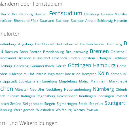
ländern oder Fernstudium
Fernstudium
Berlin
Brandenburg
Bremen
Hamburg
Hessen
Meckle
stfalen
Rheinland-Pfalz
Saarland
Sachsen
Sachsen-Anhalt
Schleswig-Holstein
hulorten
B
haffenburg
Augsburg
Bad Honnef
Bad Liebenzell
Bad Reichenhall
Bamberg
Bremen
ld
Bochum
Bonn
Bottrop
Brandenburg
Braunschweig
Clausthal-
Dortmund
Dresden
Düsseldorf
Elmshorn
Emden
Eppstein
Erlangen
Eschbor
Göttingen
Hamburg
Freiburg
Garching
Gummersbach
Görlitz
Hame
Köln
eden
Hildesheim
Hof
Idstein
Ingolstadt
Karlsruhe
Kempten
Köthen
Kü
n
Lippstadt
Ludwigshafen
Lüneburg
Magdeburg
Mainz
Mannheim
Marktneuk
chen
Nürnberg
Münster
Neu-Ulm
Neubiberg
Neubrandenburg
Oldenb
adt
Pulheim
Ratingen
Regensburg
Reichenbach
Reutlingen
Riedlingen
Rostoc
Stuttgart
äbisch Gmünd
Seligenstadt
Siegen
Sigmaringen
Stade
Steinfurt
ßenburg
Wernigerode
Wiesbaden
Wolfsburg
Worms
Zwickau
ort- und Weiterbildungen