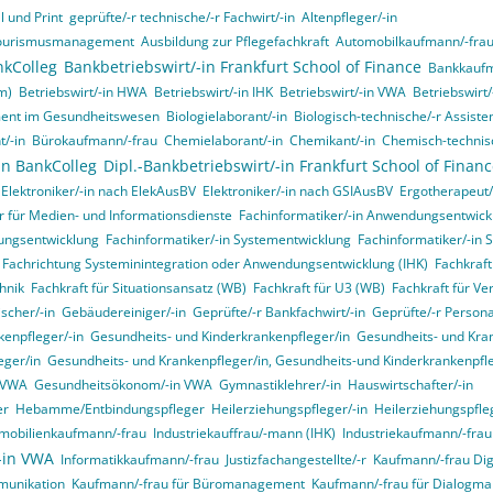
 und Print
geprüfte/-r technische/-r Fachwirt/-in
Altenpfleger/-in
d Tourismusmanagement
Ausbildung zur Pflegefachkraft
Automobilkaufmann/-fra
nkColleg
Bankbetriebswirt/-in Frankfurt School of Finance
Bankkaufm
m)
Betriebswirt/-in HWA
Betriebswirt/-in IHK
Betriebswirt/-in VWA
Betriebswirt
ment im Gesundheitswesen
Biologielaborant/-in
Biologisch-technische/-r Assisten
t/-in
Bürokaufmann/-frau
Chemielaborant/-in
Chemikant/-in
Chemisch-technisc
in BankColleg
Dipl.-Bankbetriebswirt/-in Frankfurt School of Finan
Elektroniker/-in nach ElekAusBV
Elektroniker/-in nach GSIAusBV
Ergotherapeut/
r für Medien- und Informationsdienste
Fachinformatiker/-in Anwendungsentwick
ungsentwicklung
Fachinformatiker/-in Systementwicklung
Fachinformatiker/-in 
, Fachrichtung Systeminintegration oder Anwendungsentwicklung (IHK)
Fachkraft
hnik
Fachkraft für Situationsansatz (WB)
Fachkraft für U3 (WB)
Fachkraft für Ve
ischer/-in
Gebäudereiniger/-in
Geprüfte/-r Bankfachwirt/-in
Geprüfte/-r Person
enpfleger/-in
Gesundheits- und Kinderkrankenpfleger/in
Gesundheits- und Kran
eger/in
Gesundheits- und Krankenpfleger/in, Gesundheits-und Kinderkrankenpfleg
n VWA
Gesundheitsökonom/-in VWA
Gymnastiklehrer/-in
Hauswirtschafter/-in
er
Hebamme/Entbindungspfleger
Heilerziehungspfleger/-in
Heilerziehungspfle
mobilienkaufmann/-frau
Industriekauffrau/-mann (IHK)
Industriekaufmann/-frau
/-in VWA
Informatikkaufmann/-frau
Justizfachangestellte/-r
Kaufmann/-frau Digi
munikation
Kaufmann/-frau für Büromanagement
Kaufmann/-frau für Dialogma