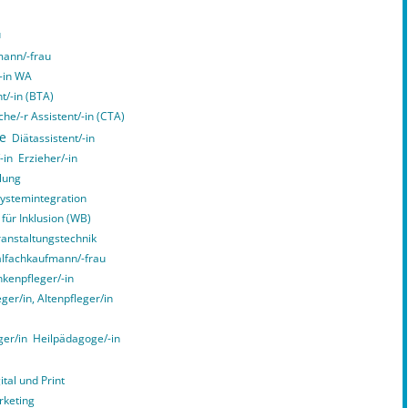
u
ann/-frau
/-in WA
t/-in (BTA)
he/-r Assistent/-in (CTA)
ce
Diätassistent/-in
-in
Erzieher/-in
lung
Systemintegration
 für Inklusion (WB)
ranstaltungstechnik
alfachkaufmann/-frau
kenpfleger/-in
er/in, Altenpfleger/in
ger/in
Heilpädagoge/-in
tal und Print
rketing