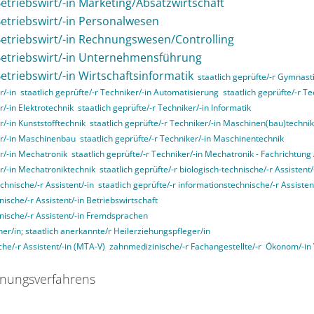
Betriebswirt/-in Marketing/Absatzwirtschaft
 Betriebswirt/-in Personalwesen
 Betriebswirt/-in Rechnungswesen/Controlling
 Betriebswirt/-in Unternehmensführung
Betriebswirt/-in Wirtschaftsinformatik
staatlich geprüfte/-r Gymnasti
r/-in
staatlich geprüfte/-r Techniker/-in Automatisierung
staatlich geprüfte/-r T
r/-in Elektrotechnik
staatlich geprüfte/-r Techniker/-in Informatik
r/-in Kunststofftechnik
staatlich geprüfte/-r Techniker/-in Maschinen(bau)technik
ker/-in Maschinenbau
staatlich geprüfte/-r Techniker/-in Maschinentechnik
er/-in Mechatronik
staatlich geprüfte/-r Techniker/-in Mechatronik - Fachrichtun
er/-in Mechatroniktechnik
staatlich geprüfte/-r biologisch-technische/-r Assistent/
echnische/-r Assistent/-in
staatlich geprüfte/-r informationstechnische/-r Assisten
nische/-r Assistent/-in Betriebswirtschaft
nnische/-r Assistent/-in Fremdsprachen
her/in; staatlich anerkannte/r Heilerziehungspfleger/in
he/-r Assistent/-in (MTA-V)
zahnmedizinische/-r Fachangestellte/-r
Ökonom/-in
nungsverfahrens