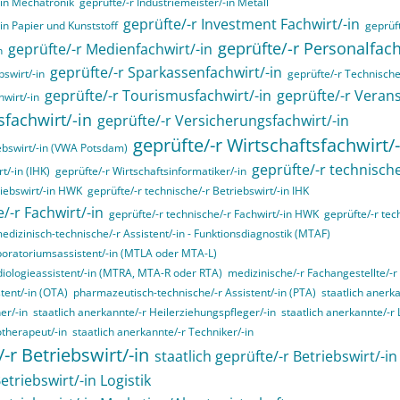
-in Mechatronik
geprüfte/-r Industriemeister/-in Metall
geprüfte/-r Investment Fachwirt/-in
-in Papier und Kunststoff
geprüft
geprüfte/-r Personalfa
geprüfte/-r Medienfachwirt/-in
n
geprüfte/-r Sparkassenfachwirt/-in
swirt/-in
geprüfte/-r Technische/
geprüfte/-r Tourismusfachwirt/-in
geprüfte/-r Verans
hwirt/-in
sfachwirt/-in
geprüfte/-r Versicherungsfachwirt/-in
geprüfte/-r Wirtschaftsfachwirt/-
ebswirt/-in (VWA Potsdam)
geprüfte/-r technische
t/-in (IHK)
geprüfte/-r Wirtschaftsinformatiker/-in
riebswirt/-in HWK
geprüfte/-r technische/-r Betriebswirt/-in IHK
/-r Fachwirt/-in
geprüfte/-r technische/-r Fachwirt/-in HWK
geprüfte/-r tec
edizinisch-technische/-r Assistent/-in - Funktionsdiagnostik (MTAF)
boratoriumsassistent/-in (MTLA oder MTA-L)
diologieassistent/-in (MTRA, MTA-R oder RTA)
medizinische/-r Fachangestellte/-r
tent/-in (OTA)
pharmazeutisch-technische/-r Assistent/-in (PTA)
staatlich anerk
er/-in
staatlich anerkannte/-r Heilerziehungspfleger/-in
staatlich anerkannte/-r
otherapeut/-in
staatlich anerkannte/-r Techniker/-in
/-r Betriebswirt/-in
staatlich geprüfte/-r Betriebswirt/-i
etriebswirt/-in Logistik