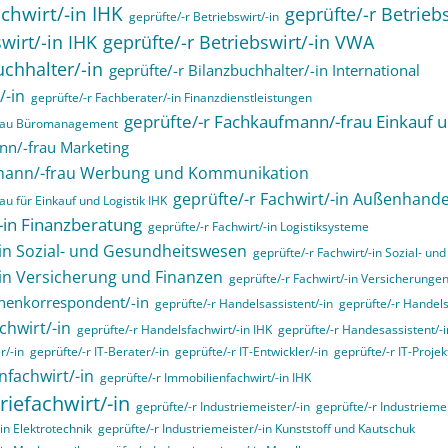
chwirt/-in IHK
geprüfte/-r Betrieb
geprüfte/-r Betriebswirt/-in
wirt/-in IHK
geprüfte/-r Betriebswirt/-in VWA
uchhalter/-in
geprüfte/-r Bilanzbuchhalter/-in International
/-in
geprüfte/-r Fachberater/-in Finanzdienstleistungen
geprüfte/-r Fachkaufmann/-frau Einkauf u
frau Büromanagement
nn/-frau Marketing
fmann/-frau Werbung und Kommunikation
geprüfte/-r Fachwirt/-in Außenhande
u für Einkauf und Logistik IHK
/-in Finanzberatung
geprüfte/-r Fachwirt/-in Logistiksysteme
-in Sozial- und Gesundheitswesen
geprüfte/-r Fachwirt/-in Sozial- u
-in Versicherung und Finanzen
geprüfte/-r Fachwirt/-in Versicherunge
henkorrespondent/-in
geprüfte/-r Handelsassistent/-in
geprüfte/-r Handels
chwirt/-in
geprüfte/-r Handelsfachwirt/-in IHK
geprüfte/-r Handesassistent/-i
r/-in
geprüfte/-r IT-Berater/-in
geprüfte/-r IT-Entwickler/-in
geprüfte/-r IT-Projekt
nfachwirt/-in
geprüfte/-r Immobilienfachwirt/-in IHK
riefachwirt/-in
geprüfte/-r Industriemeister/-in
geprüfte/-r Industrieme
in Elektrotechnik
geprüfte/-r Industriemeister/-in Kunststoff und Kautschuk