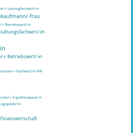
e/-r Leasingfachwirt/-in
chkaufmann/-frau
-r Betriebswirt/-in
taltungsfachwirt/-in
in
/-r Betriebswirt/-in
hnische/-r Fachwirt/-in IHK
annte/-r Ergotherapeut/-in
 Logopäde/-in
n Finanzwirtschaft