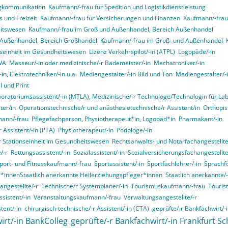
ngkommunikation
Kaufmann/-frau für Spedition und Logistikdienstleistung
 und Freizeit
Kaufmann/-frau für Versicherungen und Finanzen
Kaufmann/-frau 
itswesen
Kaufmann/-frau im Groß und Außenhandel, Bereich Außenhandel
 Außenhandel, Bereich Großhandel
Kaufmann/-frau im Groß- und Außenhandel
onseinheit im Gesundheitswesen
Lizenz Verkehrspilot/-in (ATPL)
Logopäde/-in
VWA
Masseur/-in oder medizinische/-r Bademeister/-in
Mechatroniker/-in
in, Elektrotechniker/-in u.a.
Mediengestalter/-in Bild und Ton
Mediengestalter/-i
 und Print
boratoriumsassistent/-in (MTLA), Medizinische/-r Technologe/Technologin für La
ter/in
Operationstechnische/r und anästhesietechnische/r Assistent/in
Orthopist
mann/-frau
Pflegefachperson, Physiotherapeut*in, Logopäd*in
Pharmakant/-in
 Assistent/-in (PTA)
Physiotherapeut/-in
Podologe/-in
er Stationseinheit im Gesundheitswesen
Rechtsanwalts- und Notarfachangestellte
/-r
Rettungsassistent/-in
Sozialassistent/-in
Sozialversicherungsfachangestellte
port- und Fitnesskaufmann/-frau
Sportassistent/-in
Sportfachlehrer/-in
Sprachf
r*innenStaatlich anerkannte Heilerziehungspfleger*innen
Staatlich anerkannte/-
angestellte/-r
Technische/r Systemplaner/-in
Tourismuskaufmann/-frau
Touris
sistent/-in
Veranstaltungskaufmann/-frau
Verwaltungsangestellte/-r
tent/-in
chirurgisch-technische/-r Assistent/-in (CTA)
geprüfte/-r Bankfachwirt/-
irt/-in BankColleg
geprüfte/-r Bankfachwirt/-in Frankfurt Sc