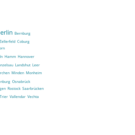
erlin
Bernburg
Zellerfeld
Coburg
orn
ln
Hamm
Hannover
nzelsau
Landshut
Leer
irchen
Minden
Monheim
enburg
Osnabrück
ngen
Rostock
Saarbrücken
Trier
Vallendar
Vechta