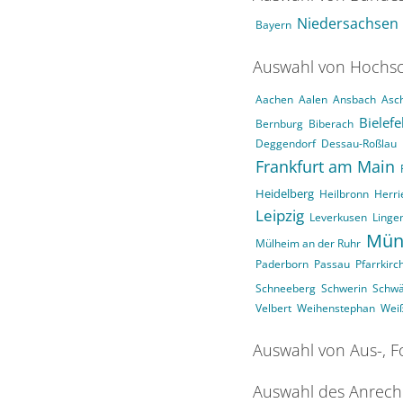
Niedersachsen
Bayern
Auswahl von Hochsc
Aachen
Aalen
Ansbach
Asc
Bielefe
Bernburg
Biberach
Deggendorf
Dessau-Roßlau
Frankfurt am Main
Heidelberg
Heilbronn
Herri
Leipzig
Leverkusen
Linge
Mün
Mülheim an der Ruhr
Paderborn
Passau
Pfarrkirc
Schneeberg
Schwerin
Schw
Velbert
Weihenstephan
Wei
Auswahl von Aus-, F
Auswahl des Anrech