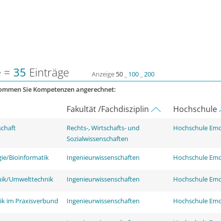
e =
35
Einträge
Anzeige
50
_
100
_
200
kommen Sie Kompetenzen angerechnet:
Fakultät /Fachdisziplin
Hochschule
schaft
Rechts-, Wirtschafts- und
Hochschule Em
Sozialwissenschaften
ie/Bioinformatik
Ingenieurwissenschaften
Hochschule Em
nik/Umwelttechnik
Ingenieurwissenschaften
Hochschule Em
ik im Praxisverbund
Ingenieurwissenschaften
Hochschule Em