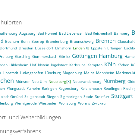
hulorten
B
haffenburg
Augsburg
Bad Honnef
Bad Liebenzell
Bad Reichenhall
Bamberg
Bremen
ld
Bochum
Bonn
Bottrop
Brandenburg
Braunschweig
Clausthal-
Dortmund
Dresden
Düsseldorf
Elmshorn
Emden[
X
]
Eppstein
Erlangen
Eschb
Göttingen
Hamburg
Freiburg
Garching
Gummersbach
Görlitz
Hame
Köln
eden
Hildesheim
Hof
Idstein
Ingolstadt
Karlsruhe
Kempten
Köthen
Kü
n
Lippstadt
Ludwigshafen
Lüneburg
Magdeburg
Mainz
Mannheim
Marktneuk
chen
Nürnberg
Münster
Neu-Ulm
Neubiberg[
X
]
Neubrandenburg
Old
hen
Pfungstadt
Pulheim
Ratingen
Regensburg
Reichenbach
Reutlingen
Riedli
Stuttgart
äbisch Gmünd
Seligenstadt
Siegen
Sigmaringen
Stade
Steinfurt
ßenburg
Wernigerode
Wiesbaden
Wolfsburg
Worms
Zwickau
ort- und Weiterbildungen
nungsverfahrens