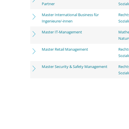
Partner
Sozia
Master International Business für
Rechts
Ingenieure/-innen
Sozia
Master IT-Management
Mathe
Natur
Master Retail Management
Rechts
Sozia
Master Security & Safety Management
Rechts
Sozia