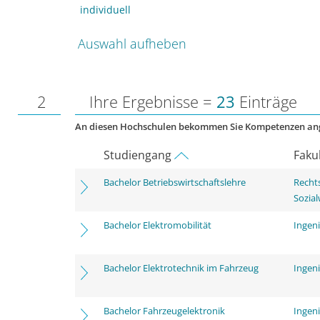
individuell
Auswahl aufheben
2
Ihre Ergebnisse =
23
Einträge
An diesen Hochschulen bekommen Sie Kompetenzen an
Studiengang
Faku
Bachelor Betriebswirtschaftslehre
Rechts
Sozia
Bachelor Elektromobilität
Ingen
Bachelor Elektrotechnik im Fahrzeug
Ingen
Bachelor Fahrzeugelektronik
Ingen