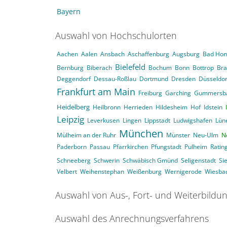
Bayern
Auswahl von Hochschulorten
Aachen
Aalen
Ansbach
Aschaffenburg
Augsburg
Bad Hon
Bielefeld
Bernburg
Biberach
Bochum
Bonn
Bottrop
Br
Deggendorf
Dessau-Roßlau
Dortmund
Dresden
Düsseldor
Frankfurt am Main
Freiburg
Garching
Gummersb
Heidelberg
Heilbronn
Herrieden
Hildesheim
Hof
Idstein
Leipzig
Leverkusen
Lingen
Lippstadt
Ludwigshafen
Lün
München
Mülheim an der Ruhr
Münster
Neu-Ulm
N
Paderborn
Passau
Pfarrkirchen
Pfungstadt
Pulheim
Ratin
Schneeberg
Schwerin
Schwäbisch Gmünd
Seligenstadt
Si
Velbert
Weihenstephan
Weißenburg
Wernigerode
Wiesba
Auswahl von Aus-, Fort- und Weiterbildu
Auswahl des Anrechnungsverfahrens