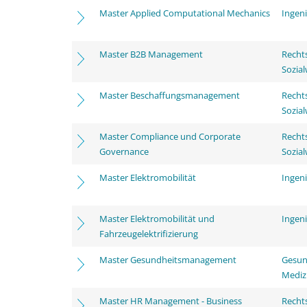
Master Applied Computational Mechanics
Ingen
Master B2B Management
Rechts
Sozia
Master Beschaffungsmanagement
Rechts
Sozia
Master Compliance und Corporate
Rechts
Governance
Sozia
Master Elektromobilität
Ingen
Master Elektromobilität und
Ingen
Fahrzeugelektrifizierung
Master Gesundheitsmanagement
Gesun
Mediz
Master HR Management - Business
Rechts