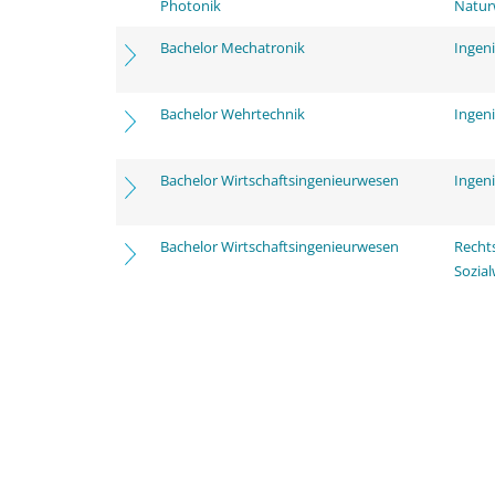
Photonik
Natur
Bachelor Mechatronik
Ingen
Bachelor Wehrtechnik
Ingen
Bachelor Wirtschaftsingenieurwesen
Ingen
Bachelor Wirtschaftsingenieurwesen
Rechts
Sozia