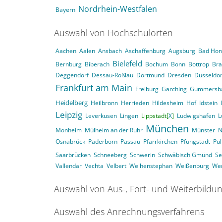
Nordrhein-Westfalen
Bayern
Auswahl von Hochschulorten
Aachen
Aalen
Ansbach
Aschaffenburg
Augsburg
Bad Hon
Bielefeld
Bernburg
Biberach
Bochum
Bonn
Bottrop
Br
Deggendorf
Dessau-Roßlau
Dortmund
Dresden
Düsseldor
Frankfurt am Main
Freiburg
Garching
Gummersb
Heidelberg
Heilbronn
Herrieden
Hildesheim
Hof
Idstein
Leipzig
Leverkusen
Lingen
Lippstadt[
X
]
Ludwigshafen
L
München
Monheim
Mülheim an der Ruhr
Münster
N
Osnabrück
Paderborn
Passau
Pfarrkirchen
Pfungstadt
Pu
Saarbrücken
Schneeberg
Schwerin
Schwäbisch Gmünd
Se
Vallendar
Vechta
Velbert
Weihenstephan
Weißenburg
Wer
Auswahl von Aus-, Fort- und Weiterbildu
Auswahl des Anrechnungsverfahrens