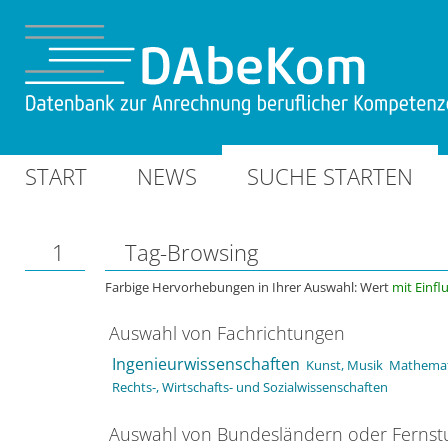
START
NEWS
SUCHE STARTEN
1
Tag-Browsing
Farbige Hervorhebungen in Ihrer Auswahl: Wert
mit Einfl
Auswahl von Fachrichtungen
Ingenieurwissenschaften
Kunst, Musik
Mathemat
Rechts-, Wirtschafts- und Sozialwissenschaften
Auswahl von Bundesländern oder Ferns