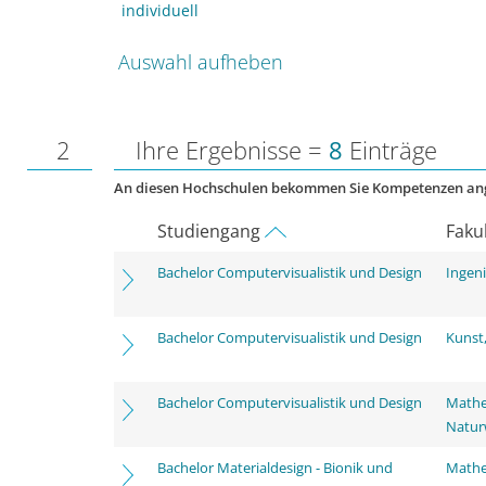
individuell
Auswahl aufheben
2
Ihre Ergebnisse =
8
Einträge
An diesen Hochschulen bekommen Sie Kompetenzen an
Studiengang
Faku
Bachelor Computervisualistik und Design
Ingen
Bachelor Computervisualistik und Design
Kunst
Bachelor Computervisualistik und Design
Mathe
Natur
Bachelor Materialdesign - Bionik und
Mathe