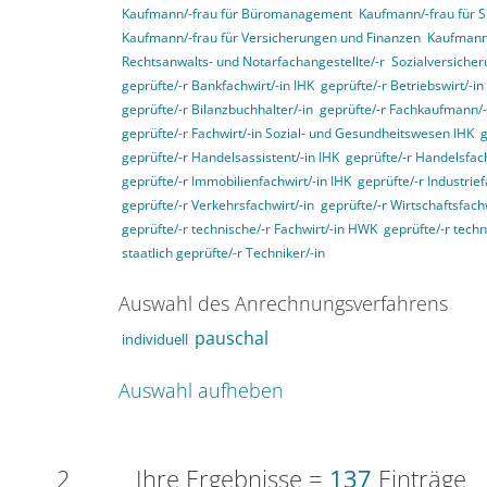
Kaufmann/-frau für Büromanagement
Kaufmann/-frau für Sp
Kaufmann/-frau für Versicherungen und Finanzen
Kaufmann
Rechtsanwalts- und Notarfachangestellte/-r
Sozialversicher
geprüfte/-r Bankfachwirt/-in IHK
geprüfte/-r Betriebswirt/-i
geprüfte/-r Bilanzbuchhalter/-in
geprüfte/-r Fachkaufmann/-f
geprüfte/-r Fachwirt/-in Sozial- und Gesundheitswesen IHK
g
geprüfte/-r Handelsassistent/-in IHK
geprüfte/-r Handelsfach
geprüfte/-r Immobilienfachwirt/-in IHK
geprüfte/-r Industrief
geprüfte/-r Verkehrsfachwirt/-in
geprüfte/-r Wirtschaftsfachw
geprüfte/-r technische/-r Fachwirt/-in HWK
geprüfte/-r techn
staatlich geprüfte/-r Techniker/-in
Auswahl des Anrechnungsverfahrens
pauschal
individuell
Auswahl aufheben
2
Ihre Ergebnisse =
137
Einträge