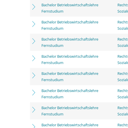
Bachelor Betriebswirtschaftslehre
Rechts
Fernstudium
Sozia
Bachelor Betriebswirtschaftslehre
Rechts
Fernstudium
Sozia
Bachelor Betriebswirtschaftslehre
Rechts
Fernstudium
Sozia
Bachelor Betriebswirtschaftslehre
Rechts
Fernstudium
Sozia
Bachelor Betriebswirtschaftslehre
Rechts
Fernstudium
Sozia
Bachelor Betriebswirtschaftslehre
Rechts
Fernstudium
Sozia
Bachelor Betriebswirtschaftslehre
Rechts
Fernstudium
Sozia
Bachelor Betriebswirtschaftslehre
Rechts