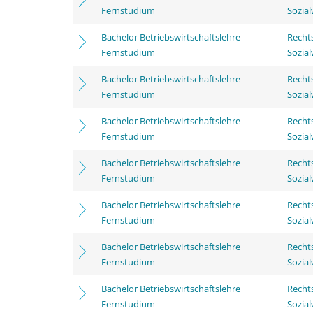
Fernstudium
Sozia
Bachelor Betriebswirtschaftslehre
Rechts
Fernstudium
Sozia
Bachelor Betriebswirtschaftslehre
Rechts
Fernstudium
Sozia
Bachelor Betriebswirtschaftslehre
Rechts
Fernstudium
Sozia
Bachelor Betriebswirtschaftslehre
Rechts
Fernstudium
Sozia
Bachelor Betriebswirtschaftslehre
Rechts
Fernstudium
Sozia
Bachelor Betriebswirtschaftslehre
Rechts
Fernstudium
Sozia
Bachelor Betriebswirtschaftslehre
Rechts
Fernstudium
Sozia