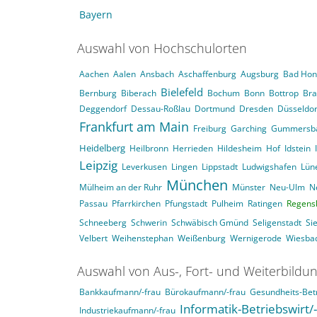
Bayern
Auswahl von Hochschulorten
Aachen
Aalen
Ansbach
Aschaffenburg
Augsburg
Bad Hon
Bielefeld
Bernburg
Biberach
Bochum
Bonn
Bottrop
Br
Deggendorf
Dessau-Roßlau
Dortmund
Dresden
Düsseldor
Frankfurt am Main
Freiburg
Garching
Gummersb
Heidelberg
Heilbronn
Herrieden
Hildesheim
Hof
Idstein
Leipzig
Leverkusen
Lingen
Lippstadt
Ludwigshafen
Lün
München
Mülheim an der Ruhr
Münster
Neu-Ulm
N
Passau
Pfarrkirchen
Pfungstadt
Pulheim
Ratingen
Regens
Schneeberg
Schwerin
Schwäbisch Gmünd
Seligenstadt
Si
Velbert
Weihenstephan
Weißenburg
Wernigerode
Wiesba
Auswahl von Aus-, Fort- und Weiterbildu
Bankkaufmann/-frau
Bürokaufmann/-frau
Gesundheits-Betr
Informatik-Betriebswirt/
Industriekaufmann/-frau