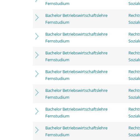
Fernstudium
Sozia
Bachelor Betriebswirtschaftslehre
Rechts
Fernstudium
Sozia
Bachelor Betriebswirtschaftslehre
Rechts
Fernstudium
Sozia
Bachelor Betriebswirtschaftslehre
Rechts
Fernstudium
Sozia
Bachelor Betriebswirtschaftslehre
Rechts
Fernstudium
Sozia
Bachelor Betriebswirtschaftslehre
Rechts
Fernstudium
Sozia
Bachelor Betriebswirtschaftslehre
Rechts
Fernstudium
Sozia
Bachelor Betriebswirtschaftslehre
Rechts
Fernstudium
Sozia