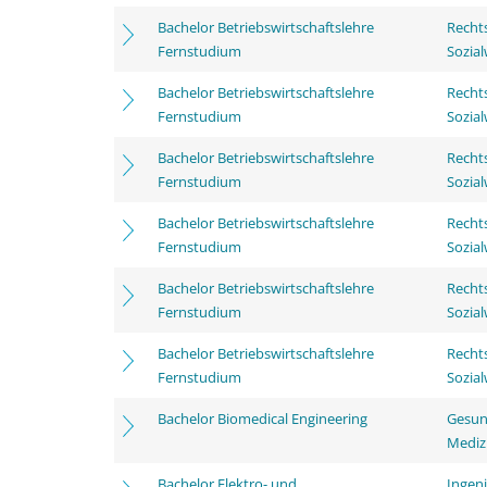
Bachelor Betriebswirtschaftslehre
Rechts
Fernstudium
Sozia
Bachelor Betriebswirtschaftslehre
Rechts
Fernstudium
Sozia
Bachelor Betriebswirtschaftslehre
Rechts
Fernstudium
Sozia
Bachelor Betriebswirtschaftslehre
Rechts
Fernstudium
Sozia
Bachelor Betriebswirtschaftslehre
Rechts
Fernstudium
Sozia
Bachelor Betriebswirtschaftslehre
Rechts
Fernstudium
Sozia
Bachelor Biomedical Engineering
Gesun
Mediz
Bachelor Elektro- und
Ingen