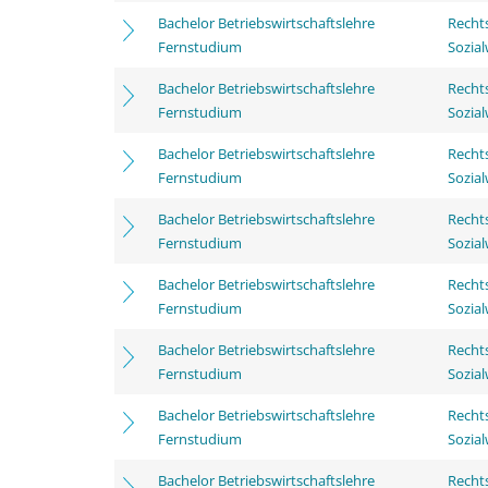
Bachelor Betriebswirtschaftslehre
Rechts
Fernstudium
Sozia
Bachelor Betriebswirtschaftslehre
Rechts
Fernstudium
Sozia
Bachelor Betriebswirtschaftslehre
Rechts
Fernstudium
Sozia
Bachelor Betriebswirtschaftslehre
Rechts
Fernstudium
Sozia
Bachelor Betriebswirtschaftslehre
Rechts
Fernstudium
Sozia
Bachelor Betriebswirtschaftslehre
Rechts
Fernstudium
Sozia
Bachelor Betriebswirtschaftslehre
Rechts
Fernstudium
Sozia
Bachelor Betriebswirtschaftslehre
Rechts