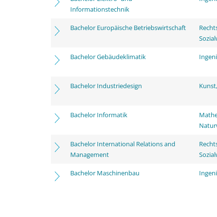
Informationstechnik
Bachelor Europäische Betriebswirtschaft
Rechts
Sozia
Bachelor Gebäudeklimatik
Ingen
Bachelor Industriedesign
Kunst
Bachelor Informatik
Mathe
Natur
Bachelor International Relations and
Rechts
Management
Sozia
Bachelor Maschinenbau
Ingen