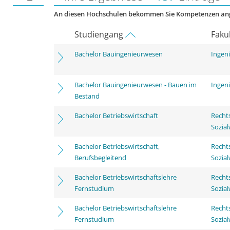
An diesen Hochschulen bekommen Sie Kompetenzen an
Studiengang
Faku
Bachelor Bauingenieurwesen
Ingen
Bachelor Bauingenieurwesen - Bauen im
Ingen
Bestand
Bachelor Betriebswirtschaft
Rechts
Sozia
Bachelor Betriebswirtschaft,
Rechts
Berufsbegleitend
Sozia
Bachelor Betriebswirtschaftslehre
Rechts
Fernstudium
Sozia
Bachelor Betriebswirtschaftslehre
Rechts
Fernstudium
Sozia