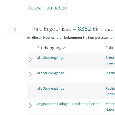
Auswahl aufheben
2
Ihre Ergebnisse =
8352
Einträge
An diesen Hochschulen bekommen Sie Kompetenzen an
Studiengang
Faku
alle Studiengänge
Bildu
Erzie
alle Studiengänge
Ingen
alle Studiengänge
Rechts
Sozia
Angewandte Biologie - Food and Pharma
Mathe
Natur