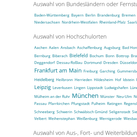
Auswahl von Bundesländern oder Ferns
Baden-Württemberg
Bayern
Berlin
Brandenburg
Bremen
Niedersachsen
Nordrhein-Westfalen
Rheinland-Pfalz
Saar
Auswahl von Hochschulorten
Aachen
Aalen
Ansbach
Aschaffenburg
Augsburg
Bad Hon
Bielefeld
Bernburg
Biberach
Bochum
Bonn
Bottrop
Br
Deggendorf
Dessau-Roßlau
Dortmund
Dresden
Düsseldor
Frankfurt am Main
Freiburg
Garching
Gummersb
Heidelberg
Heilbronn
Herrieden
Hildesheim
Hof
Idstein
Leipzig
Leverkusen
Lingen
Lippstadt
Ludwigshafen
Lün
München
Mülheim an der Ruhr
Münster
Neu-Ulm
N
Passau
Pfarrkirchen
Pfungstadt
Pulheim
Ratingen
Regens
Schneeberg
Schwerin
Schwäbisch Gmünd
Seligenstadt
Si
Velbert
Weihenstephan
Weißenburg
Wernigerode
Wiesba
Auswahl von Aus-, Fort- und Weiterbildu