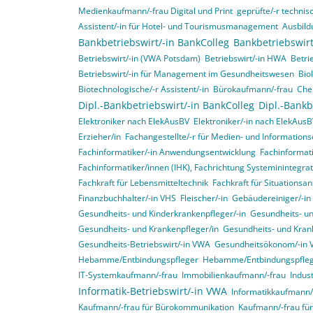
Medienkaufmann/-frau Digital und Print
geprüfte/-r technisc
Assistent/-in für Hotel- und Tourismusmanagement
Ausbild
Bankbetriebswirt/-in BankColleg
Bankbetriebswirt
Betriebswirt/-in (VWA Potsdam)
Betriebswirt/-in HWA
Betri
Betriebswirt/-in für Management im Gesundheitswesen
Bio
Biotechnologische/-r Assistent/-in
Bürokaufmann/-frau
Che
Dipl.-Bankbetriebswirt/-in BankColleg
Dipl.-Bankb
Elektroniker nach ElekAusBV
Elektroniker/-in nach ElekAus
Erzieher/in
Fachangestellte/-r für Medien- und Informations
Fachinformatiker/-in Anwendungsentwicklung
Fachinformat
Fachinformatiker/innen (IHK), Fachrichtung Systeminintegr
Fachkraft für Lebensmitteltechnik
Fachkraft für Situationsa
Finanzbuchhalter/-in VHS
Fleischer/-in
Gebäudereiniger/-in
Gesundheits- und Kinderkrankenpfleger/-in
Gesundheits- un
Gesundheits- und Krankenpfleger/in
Gesundheits- und Krank
Gesundheits-Betriebswirt/-in VWA
Gesundheitsökonom/-in
Hebamme/Entbindungspfleger
Hebamme/Entbindungspfle
IT-Systemkaufmann/-frau
Immobilienkaufmann/-frau
Indus
Informatik-Betriebswirt/-in VWA
Informatikkaufmann/
Kaufmann/-frau für Bürokommunikation
Kaufmann/-frau f