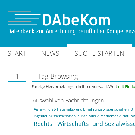
START
NEWS
SUCHE STARTEN
1
Tag-Browsing
Farbige Hervorhebungen in Ihrer Auswahl: Wert
mit Einfl
Auswahl von Fachrichtungen
Agrar-, Forst- Haushalts- und Ernährungswissenschaften
Bi
Ingenieurwissenschaften
Kunst, Musik
Mathematik, Naturw
Rechts-, Wirtschafts- und Sozialwis