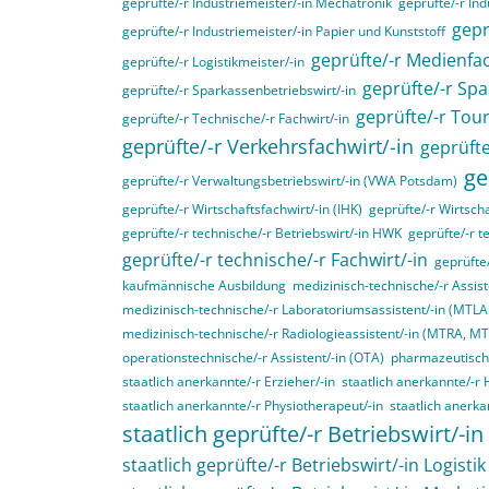
geprüfte/-r Industriemeister/-in Mechatronik
geprüfte/-r Ind
gepr
geprüfte/-r Industriemeister/-in Papier und Kunststoff
geprüfte/-r Medienfac
geprüfte/-r Logistikmeister/-in
geprüfte/-r Spa
geprüfte/-r Sparkassenbetriebswirt/-in
geprüfte/-r Tou
geprüfte/-r Technische/-r Fachwirt/-in
geprüfte/-r Verkehrsfachwirt/-in
geprüfte
ge
geprüfte/-r Verwaltungsbetriebswirt/-in (VWA Potsdam)
geprüfte/-r Wirtschaftsfachwirt/-in (IHK)
geprüfte/-r Wirtscha
geprüfte/-r technische/-r Betriebswirt/-in HWK
geprüfte/-r t
geprüfte/-r technische/-r Fachwirt/-in
geprüfte
kaufmännische Ausbildung
medizinisch-technische/-r Assist
medizinisch-technische/-r Laboratoriumsassistent/-in (MTL
medizinisch-technische/-r Radiologieassistent/-in (MTRA, M
operationstechnische/-r Assistent/-in (OTA)
pharmazeutisch-
staatlich anerkannte/-r Erzieher/-in
staatlich anerkannte/-r 
staatlich anerkannte/-r Physiotherapeut/-in
staatlich anerka
staatlich geprüfte/-r Betriebswirt/-in
staatlich geprüfte/-r Betriebswirt/-in Logistik