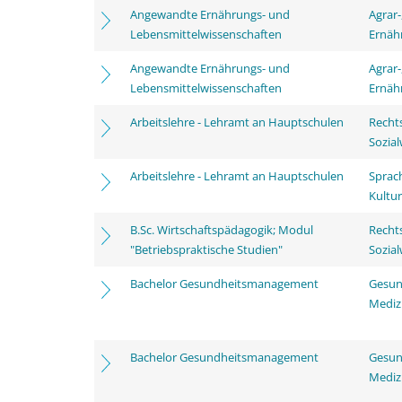
Angewandte Ernährungs- und
Agrar-
Lebensmittelwissenschaften
Ernäh
Angewandte Ernährungs- und
Agrar-
Lebensmittelwissenschaften
Ernäh
Arbeitslehre - Lehramt an Hauptschulen
Rechts
Sozia
Arbeitslehre - Lehramt an Hauptschulen
Sprac
Kultu
B.Sc. Wirtschaftspädagogik; Modul
Rechts
"Betriebspraktische Studien"
Sozia
Bachelor Gesundheitsmanagement
Gesun
Mediz
Bachelor Gesundheitsmanagement
Gesun
Mediz