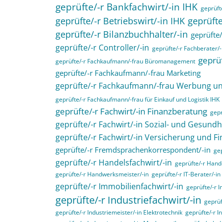
geprüfte/-r Bankfachwirt/-in IHK
geprüfte
geprüfte/-r Betriebswirt/-in IHK
geprüfte
geprüfte/-r Bilanzbuchhalter/-in
geprüfte/
geprüfte/-r Controller/-in
geprüfte/-r Fachberater/-
geprüf
geprüfte/-r Fachkaufmann/-frau Büromanagement
geprüfte/-r Fachkaufmann/-frau Marketing
geprüfte/-r Fachkaufmann/-frau Werbung 
geprüfte/-r Fachkaufmann/-frau für Einkauf und Logistik IHK
geprüfte/-r Fachwirt/-in Finanzberatung
gepr
geprüfte/-r Fachwirt/-in Sozial- und Gesund
geprüfte/-r Fachwirt/-in Versicherung und F
geprüfte/-r Fremdsprachenkorrespondent/-in
gep
geprüfte/-r Handelsfachwirt/-in
geprüfte/-r Hande
geprüfte/-r Handwerksmeister/-in
geprüfte/-r IT-Berater/-in
geprüfte/-r Immobilienfachwirt/-in
geprüfte/-r 
geprüfte/-r Industriefachwirt/-in
geprüf
geprüfte/-r Industriemeister/-in Elektrotechnik
geprüfte/-r I