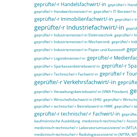
geprüfte/-r Handelsfachwirt/-in
geprüfte/-r Hande
geprüfte/-r Handwerksmeister/-in
geprüfte/-r IT-Berater/-in
geprüfte/-r Immobilienfachwirt/-in
geprüfte/-r 
geprüfte/-r Industriefachwirt/-in
geprüf
geprüfte/-r Industriemeister/-in Elektrotechnik
geprüfte/-r I
geprüfte/-r Industriemeister/-in Mechatronik
geprüfte/-r Ind
gepr
geprüfte/-r Industriemeister/-in Papier und Kunststoff
geprüfte/-r Medienfac
geprüfte/-r Logistikmeister/-in
geprüfte/-r Spa
geprüfte/-r Sparkassenbetriebswirt/-in
geprüfte/-r Tou
geprüfte/-r Technische/-r Fachwirt/-in
geprüfte/-r Verkehrsfachwirt/-in
geprüfte
ge
geprüfte/-r Verwaltungsbetriebswirt/-in (VWA Potsdam)
geprüfte/-r Wirtschaftsfachwirt/-in (IHK)
geprüfte/-r Wirtscha
geprüfte/-r technische/-r Betriebswirt/-in HWK
geprüfte/-r t
geprüfte/-r technische/-r Fachwirt/-in
geprüfte
kaufmännische Ausbildung
medizinisch-technische/-r Assist
medizinisch-technische/-r Laboratoriumsassistent/-in (MTL
medizinisch-technische/-r Radiologieassistent/-in (MTRA, M