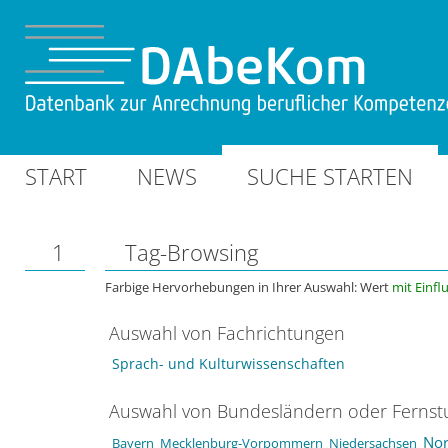
START
NEWS
SUCHE STARTEN
1
Tag-Browsing
Farbige Hervorhebungen in Ihrer Auswahl: Wert
mit Einfl
Auswahl von Fachrichtungen
Sprach- und Kulturwissenschaften
Auswahl von Bundesländern oder Ferns
Nor
Bayern
Mecklenburg-Vorpommern
Niedersachsen