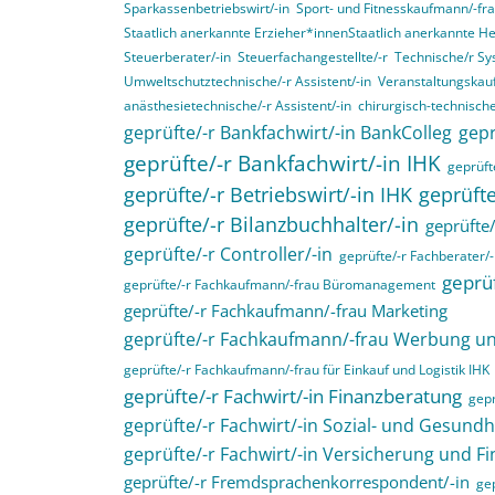
Sparkassenbetriebswirt/-in
Sport- und Fitnesskaufmann/-fr
Staatlich anerkannte Erzieher*innenStaatlich anerkannte H
Steuerberater/-in
Steuerfachangestellte/-r
Technische/r Sy
Umweltschutztechnische/-r Assistent/-in
Veranstaltungskau
anästhesietechnische/-r Assistent/-in
chirurgisch-technische
geprüfte/-r Bankfachwirt/-in BankColleg
gepr
geprüfte/-r Bankfachwirt/-in IHK
geprüfte
geprüfte/-r Betriebswirt/-in IHK
geprüfte
geprüfte/-r Bilanzbuchhalter/-in
geprüfte/
geprüfte/-r Controller/-in
geprüfte/-r Fachberater/-
geprüf
geprüfte/-r Fachkaufmann/-frau Büromanagement
geprüfte/-r Fachkaufmann/-frau Marketing
geprüfte/-r Fachkaufmann/-frau Werbung 
geprüfte/-r Fachkaufmann/-frau für Einkauf und Logistik IHK
geprüfte/-r Fachwirt/-in Finanzberatung
gepr
geprüfte/-r Fachwirt/-in Sozial- und Gesund
geprüfte/-r Fachwirt/-in Versicherung und F
geprüfte/-r Fremdsprachenkorrespondent/-in
gep