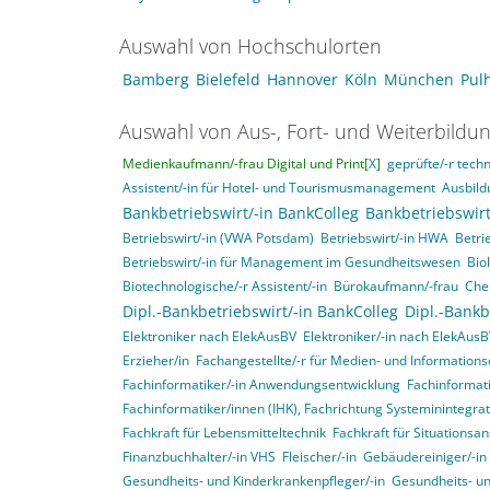
Auswahl von Hochschulorten
Bamberg
Bielefeld
Hannover
Köln
München
Pul
Auswahl von Aus-, Fort- und Weiterbildu
Medienkaufmann/-frau Digital und Print[
X
]
geprüfte/-r techn
Assistent/-in für Hotel- und Tourismusmanagement
Ausbild
Bankbetriebswirt/-in BankColleg
Bankbetriebswirt
Betriebswirt/-in (VWA Potsdam)
Betriebswirt/-in HWA
Betri
Betriebswirt/-in für Management im Gesundheitswesen
Bio
Biotechnologische/-r Assistent/-in
Bürokaufmann/-frau
Che
Dipl.-Bankbetriebswirt/-in BankColleg
Dipl.-Bankb
Elektroniker nach ElekAusBV
Elektroniker/-in nach ElekAus
Erzieher/in
Fachangestellte/-r für Medien- und Informations
Fachinformatiker/-in Anwendungsentwicklung
Fachinformat
Fachinformatiker/innen (IHK), Fachrichtung Systeminintegr
Fachkraft für Lebensmitteltechnik
Fachkraft für Situationsa
Finanzbuchhalter/-in VHS
Fleischer/-in
Gebäudereiniger/-in
Gesundheits- und Kinderkrankenpfleger/-in
Gesundheits- un