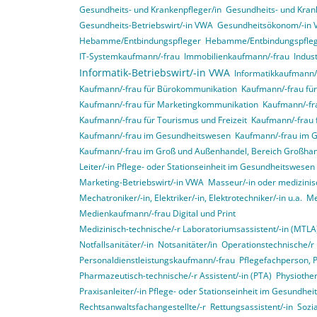
Gesundheits- und Krankenpfleger/in
Gesundheits- und Krank
Gesundheits-Betriebswirt/-in VWA
Gesundheitsökonom/-in
Hebamme/Entbindungspfleger
Hebamme/Entbindungspfle
IT-Systemkaufmann/-frau
Immobilienkaufmann/-frau
Indus
Informatik-Betriebswirt/-in VWA
Informatikkaufmann/
Kaufmann/-frau für Bürokommunikation
Kaufmann/-frau f
Kaufmann/-frau für Marketingkommunikation
Kaufmann/-fra
Kaufmann/-frau für Tourismus und Freizeit
Kaufmann/-frau 
Kaufmann/-frau im Gesundheitswesen
Kaufmann/-frau im 
Kaufmann/-frau im Groß und Außenhandel, Bereich Großha
Leiter/-in Pflege- oder Stationseinheit im Gesundheitswesen
Marketing-Betriebswirt/-in VWA
Masseur/-in oder medizinis
Mechatroniker/-in, Elektriker/-in, Elektrotechniker/-in u.a.
Me
Medienkaufmann/-frau Digital und Print
Medizinisch-technische/-r Laboratoriumsassistent/-in (MTLA
Notfallsanitäter/-in
Notsanitäter/in
Operationstechnische/r 
Personaldienstleistungskaufmann/-frau
Pflegefachperson, 
Pharmazeutisch-technische/-r Assistent/-in (PTA)
Physiother
Praxisanleiter/-in Pflege- oder Stationseinheit im Gesundhe
Rechtsanwaltsfachangestellte/-r
Rettungsassistent/-in
Sozia