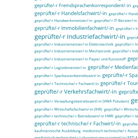
geprüfte/-r Fremdsprachenkorrespondent/-in
gep
geprüfte/-r Handelsfachwirt/-in
geprüfte/-r Hande
geprüfte/-r Handwerksmeister/-in
geprüfte/-r IT-Berater/-in
geprüfte/-r Immobilienfachwirt/-in
geprüfte/-r 
geprüfte/-r Industriefachwirt/-in
geprüf
geprüfte/-r Industriemeister/-in Elektrotechnik
geprüfte/-r I
geprüfte/-r Industriemeister/-in Mechatronik
geprüfte/-r Ind
gepr
geprüfte/-r Industriemeister/-in Papier und Kunststoff
geprüfte/-r Medienfac
geprüfte/-r Logistikmeister/-in
geprüfte/-r Spa
geprüfte/-r Sparkassenbetriebswirt/-in
geprüfte/-r Tou
geprüfte/-r Technische/-r Fachwirt/-in
geprüfte/-r Verkehrsfachwirt/-in
geprüfte
ge
geprüfte/-r Verwaltungsbetriebswirt/-in (VWA Potsdam)
geprüfte/-r Wirtschaftsfachwirt/-in (IHK)
geprüfte/-r Wirtscha
geprüfte/-r technische/-r Betriebswirt/-in HWK
geprüfte/-r t
geprüfte/-r technische/-r Fachwirt/-in
geprüfte
kaufmännische Ausbildung
medizinisch-technische/-r Assist
medizinisch-technische/-r Laboratoriumsassistent/-in (MTL