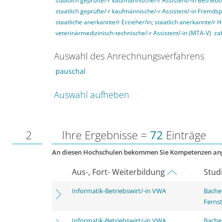
staatlich geprüfte/-r kaufmännische/-r Assistent/-in Betriebs
staatlich geprüfte/-r kaufmännische/-r Assistent/-in Fremds
staatliche anerkannte/r Erzieher/in; staatlich anerkannte/r 
veterinärmedizinisch-technische/-r Assistent/-in (MTA-V)
za
Auswahl des Anrechnungsverfahrens
pauschal
Auswahl aufheben
2
Ihre Ergebnisse =
72
Einträge
An diesen Hochschulen bekommen Sie Kompetenzen an
Aus-, Fort- Weiterbildung
Stud
Informatik-Betriebswirt/-in VWA
Bachel
Ferns
Informatik-Betriebswirt/-in VWA
Bachel