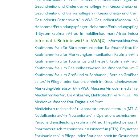
Gesundheits- und Kinderkrankenpfleger/-in
Gesundheits- un
Gesundheits- und Krankenpfleger/in
Gesundheits- und Krank
Gesundheits-Betriebswirt/-in VWA
Gesundheitsökonom/-in
Hebamme/Entbindungspfleger
Hebamme/Entbindungspfle
IT-Systemkaufmann/-frau
Immobilienkaufmann/-frau
Indus
Informatik-Betriebswirt/-in VWA[
X
]
Informatikkaufma
Kaufmann/-frau für Bürokommunikation
Kaufmann/-frau f
Kaufmann/-frau für Marketingkommunikation
Kaufmann/-fra
Kaufmann/-frau für Tourismus und Freizeit
Kaufmann/-frau 
Kaufmann/-frau im Gesundheitswesen
Kaufmann/-frau im 
Kaufmann/-frau im Groß und Außenhandel, Bereich Großha
Leiter/-in Pflege- oder Stationseinheit im Gesundheitswesen
Marketing-Betriebswirt/-in VWA
Masseur/-in oder medizinis
Mechatroniker/-in, Elektriker/-in, Elektrotechniker/-in u.a.
Me
Medienkaufmann/-frau Digital und Print
Medizinisch-technische/-r Laboratoriumsassistent/-in (MTLA
Notfallsanitäter/-in
Notsanitäter/in
Operationstechnische/r 
Personaldienstleistungskaufmann/-frau
Pflegefachperson, 
Pharmazeutisch-technische/-r Assistent/-in (PTA)
Physiother
Praxisanleiter/-in Pflege- oder Stationseinheit im Gesundhe