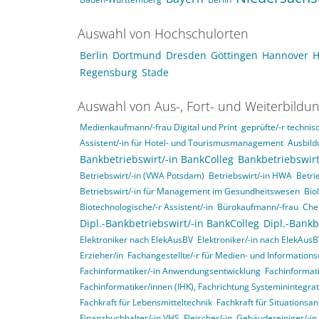
Auswahl von Hochschulorten
Berlin
Dortmund
Dresden
Göttingen
Hannover
H
Regensburg
Stade
Auswahl von Aus-, Fort- und Weiterbildu
Medienkaufmann/-frau Digital und Print
geprüfte/-r technisc
Assistent/-in für Hotel- und Tourismusmanagement
Ausbild
Bankbetriebswirt/-in BankColleg
Bankbetriebswirt
Betriebswirt/-in (VWA Potsdam)
Betriebswirt/-in HWA
Betri
Betriebswirt/-in für Management im Gesundheitswesen
Bio
Biotechnologische/-r Assistent/-in
Bürokaufmann/-frau
Che
Dipl.-Bankbetriebswirt/-in BankColleg
Dipl.-Bankb
Elektroniker nach ElekAusBV
Elektroniker/-in nach ElekAus
Erzieher/in
Fachangestellte/-r für Medien- und Informations
Fachinformatiker/-in Anwendungsentwicklung
Fachinformat
Fachinformatiker/innen (IHK), Fachrichtung Systeminintegr
Fachkraft für Lebensmitteltechnik
Fachkraft für Situationsa
Finanzbuchhalter/-in VHS
Fleischer/-in
Gebäudereiniger/-in