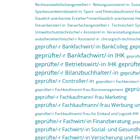
Rechtsanwaltsfachangestellte/-r
Rettungsassistent/-in
Sozia
Sparkassenbetriebswirt/-in
Sport- und Fitnesskaufmann/-fr
Staatlich anerkannte Erzieher*innenStaatlich anerkannte H
Steuerberater/-in
Steuerfachangestellte/-r
Technische/r Sy
Umweltschutztechnische/-r Assistent/-in
Veranstaltungskau
anästhesietechnische/-r Assistent/-in
chirurgisch-technische
geprüfte/-r Bankfachwirt/-in BankColleg
gepr
geprüfte/-r Bankfachwirt/-in IHK
geprüfte
geprüfte/-r Betriebswirt/-in IHK
geprüfte
geprüfte/-r Bilanzbuchhalter/-in
geprüfte/
geprüfte/-r Controller/-in
geprüfte/-r Fachberater/-
geprüf
geprüfte/-r Fachkaufmann/-frau Büromanagement
geprüfte/-r Fachkaufmann/-frau Marketing
geprüfte/-r Fachkaufmann/-frau Werbung 
geprüfte/-r Fachkaufmann/-frau für Einkauf und Logistik IHK
geprüfte/-r Fachwirt/-in Finanzberatung
gepr
geprüfte/-r Fachwirt/-in Sozial- und Gesund
geprüfte/-r Fachwirt/-in Versicherung und F