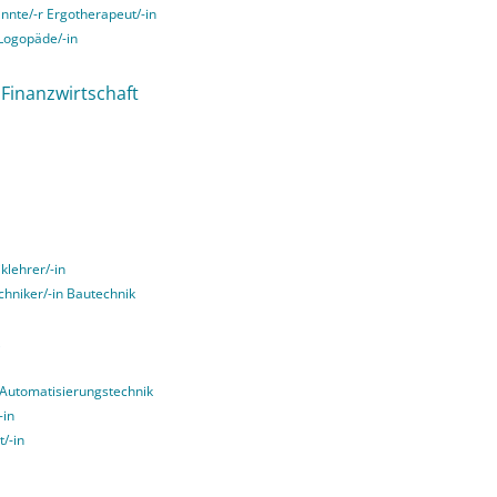
annte/-r Ergotherapeut/-in
 Logopäde/-in
n Finanzwirtschaft
klehrer/-in
echniker/-in Bautechnik
g Automatisierungstechnik
-in
t/-in