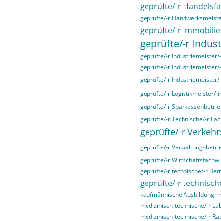
geprüfte/-r Handelsfa
geprüfte/-r Handwerksmeiste
geprüfte/-r Immobilie
geprüfte/-r Indust
geprüfte/-r Industriemeister/-
geprüfte/-r Industriemeister/
geprüfte/-r Industriemeister/
geprüfte/-r Logistikmeister/-i
geprüfte/-r Sparkassenbetrieb
geprüfte/-r Technische/-r Fac
geprüfte/-r Verkehr
geprüfte/-r Verwaltungsbetri
geprüfte/-r Wirtschaftsfachwir
geprüfte/-r technische/-r Bet
geprüfte/-r technische
kaufmännische Ausbildung
m
medizinisch-technische/-r La
medizinisch-technische/-r Ra