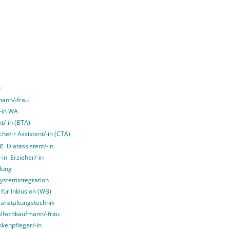
u
ann/-frau
/-in WA
t/-in (BTA)
he/-r Assistent/-in (CTA)
ce
Diätassistent/-in
-in
Erzieher/-in
lung
Systemintegration
 für Inklusion (WB)
ranstaltungstechnik
alfachkaufmann/-frau
kenpfleger/-in