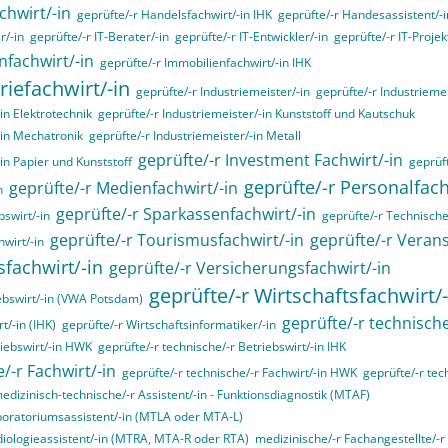
chwirt/-in
geprüfte/-r Handelsfachwirt/-in IHK
geprüfte/-r Handesassistent/-i
r/-in
geprüfte/-r IT-Berater/-in
geprüfte/-r IT-Entwickler/-in
geprüfte/-r IT-Projekt
nfachwirt/-in
geprüfte/-r Immobilienfachwirt/-in IHK
riefachwirt/-in
geprüfte/-r Industriemeister/-in
geprüfte/-r Industrieme
in Elektrotechnik
geprüfte/-r Industriemeister/-in Kunststoff und Kautschuk
-in Mechatronik
geprüfte/-r Industriemeister/-in Metall
geprüfte/-r Investment Fachwirt/-in
-in Papier und Kunststoff
geprüft
geprüfte/-r Personalfa
geprüfte/-r Medienfachwirt/-in
n
geprüfte/-r Sparkassenfachwirt/-in
swirt/-in
geprüfte/-r Technische/
geprüfte/-r Tourismusfachwirt/-in
geprüfte/-r Verans
hwirt/-in
sfachwirt/-in
geprüfte/-r Versicherungsfachwirt/-in
geprüfte/-r Wirtschaftsfachwirt/-
ebswirt/-in (VWA Potsdam)
geprüfte/-r technische
t/-in (IHK)
geprüfte/-r Wirtschaftsinformatiker/-in
riebswirt/-in HWK
geprüfte/-r technische/-r Betriebswirt/-in IHK
/-r Fachwirt/-in
geprüfte/-r technische/-r Fachwirt/-in HWK
geprüfte/-r tec
edizinisch-technische/-r Assistent/-in - Funktionsdiagnostik (MTAF)
boratoriumsassistent/-in (MTLA oder MTA-L)
diologieassistent/-in (MTRA, MTA-R oder RTA)
medizinische/-r Fachangestellte/-r