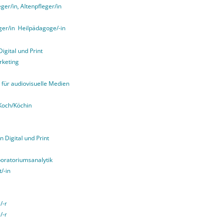
er/in, Altenpfleger/in
ger/in
Heilpädagoge/-in
igital und Print
rketing
für audiovisuelle Medien
Koch/Köchin
n Digital und Print
boratoriumsanalytik
/-in
/-r
/-r