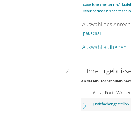
staatliche anerkannte/r Erzie
veterinärmedizinisch-technisc
Auswahl des Anrech
pauschal
Auswahl aufheben
2
Ihre Ergebniss
An diesen Hochschulen be
Aus-, Fort- Weite
Justizfachangestellte/-