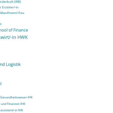
örderkraft (WB)
r Erzieher/-in
tikkaufmann/-frau
in
hool of Finance
swirt/-in HWK
nd Logistik
l
nd Gesundheitswesen IHK
n und Finanzen IHK
assistent/-in IHK