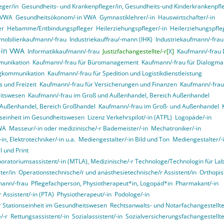
eger/in
Gesundheits- und Krankenpfleger/in, Gesundheits-und Kinderkrankenpfleg
n VWA
Gesundheitsökonom/-in VWA
Gymnastiklehrer/-in
Hauswirtschafter/-in
er
Hebamme/Entbindungspfleger
Heilerziehungspfleger/-in
Heilerziehungspfle
mobilienkaufmann/-frau
Industriekauffrau/-mann (IHK)
Industriekaufmann/-frau
/-in VWA
Informatikkaufmann/-frau
Justizfachangestellte/-r[
X
]
Kaufmann/-frau D
munikation
Kaufmann/-frau für Büromanagement
Kaufmann/-frau für Dialogma
ngkommunikation
Kaufmann/-frau für Spedition und Logistikdienstleistung
 und Freizeit
Kaufmann/-frau für Versicherungen und Finanzen
Kaufmann/-frau 
itswesen
Kaufmann/-frau im Groß und Außenhandel, Bereich Außenhandel
 Außenhandel, Bereich Großhandel
Kaufmann/-frau im Groß- und Außenhandel
onseinheit im Gesundheitswesen
Lizenz Verkehrspilot/-in (ATPL)
Logopäde/-in
VWA
Masseur/-in oder medizinische/-r Bademeister/-in
Mechatroniker/-in
in, Elektrotechniker/-in u.a.
Mediengestalter/-in Bild und Ton
Mediengestalter/-i
 und Print
boratoriumsassistent/-in (MTLA), Medizinische/-r Technologe/Technologin für La
ter/in
Operationstechnische/r und anästhesietechnische/r Assistent/in
Orthopist
mann/-frau
Pflegefachperson, Physiotherapeut*in, Logopäd*in
Pharmakant/-in
 Assistent/-in (PTA)
Physiotherapeut/-in
Podologe/-in
er Stationseinheit im Gesundheitswesen
Rechtsanwalts- und Notarfachangestellte
/-r
Rettungsassistent/-in
Sozialassistent/-in
Sozialversicherungsfachangestellte