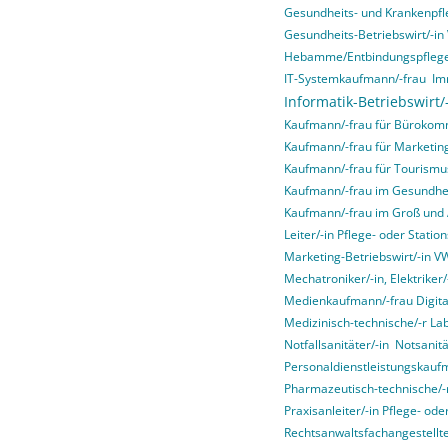
Gesundheits- und Krankenpfl
Gesundheits-Betriebswirt/-i
Hebamme/Entbindungspfleg
IT-Systemkaufmann/-frau
Im
Informatik-Betriebswirt
Kaufmann/-frau für Bürokom
Kaufmann/-frau für Marketi
Kaufmann/-frau für Tourismus
Kaufmann/-frau im Gesundhe
Kaufmann/-frau im Groß und
Leiter/-in Pflege- oder Stati
Marketing-Betriebswirt/-in 
Mechatroniker/-in, Elektriker/-
Medienkaufmann/-frau Digital
Medizinisch-technische/-r La
Notfallsanitäter/-in
Notsanitä
Personaldienstleistungskauf
Pharmazeutisch-technische/-r
Praxisanleiter/-in Pflege- od
Rechtsanwaltsfachangestellte