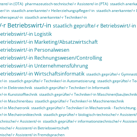
tent/-in (OTA)
pharmazeutisch-technische/-r Assistent/-in (PTA)
staatlich anerk
er/-in
staatlich anerkannte/-r Heilerziehungspfleger/-in
staatlich anerkannte/-r
otherapeut/-in
staatlich anerkannte/-r Techniker/-in
/-r Betriebswirt/-in
staatlich geprüfte/-r Betriebswirt/-i
etriebswirt/-in Logistik
Betriebswirt/-in Marketing/Absatzwirtschaft
 Betriebswirt/-in Personalwesen
 Betriebswirt/-in Rechnungswesen/Controlling
 Betriebswirt/-in Unternehmensführung
Betriebswirt/-in Wirtschaftsinformatik
staatlich geprüfte/-r Gymnasti
r/-in
staatlich geprüfte/-r Techniker/-in Automatisierung
staatlich geprüfte/-r T
r/-in Elektrotechnik
staatlich geprüfte/-r Techniker/-in Informatik
r/-in Kunststofftechnik
staatlich geprüfte/-r Techniker/-in Maschinen(bau)technik
ker/-in Maschinenbau
staatlich geprüfte/-r Techniker/-in Maschinentechnik
er/-in Mechatronik
staatlich geprüfte/-r Techniker/-in Mechatronik - Fachrichtun
er/-in Mechatroniktechnik
staatlich geprüfte/-r biologisch-technische/-r Assistent/
echnische/-r Assistent/-in
staatlich geprüfte/-r informationstechnische/-r Assisten
nische/-r Assistent/-in Betriebswirtschaft
nnische/-r Assistent/-in Fremdsprachen