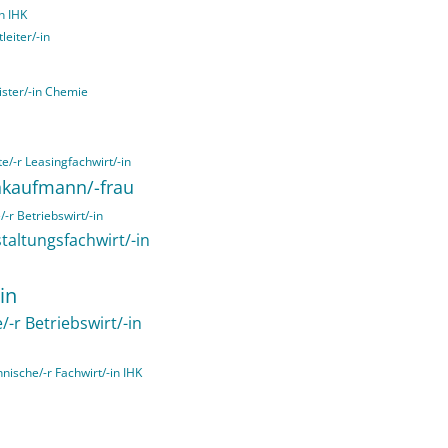
n IHK
leiter/-in
ister/-in Chemie
e/-r Leasingfachwirt/-in
chkaufmann/-frau
-r Betriebswirt/-in
taltungsfachwirt/-in
in
/-r Betriebswirt/-in
hnische/-r Fachwirt/-in IHK