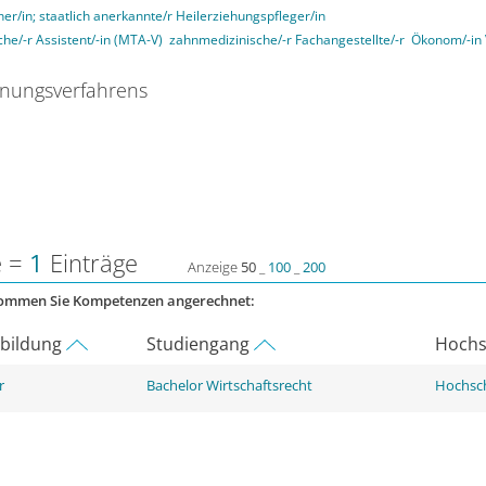
her/in; staatlich anerkannte/r Heilerziehungspfleger/in
he/-r Assistent/-in (MTA-V)
zahnmedizinische/-r Fachangestellte/-r
Ökonom/-in
nungsverfahrens
e =
1
Einträge
Anzeige
50
_
100
_
200
kommen Sie Kompetenzen angerechnet:
rbildung
Studiengang
Hochs
r
Bachelor Wirtschaftsrecht
Hochsch