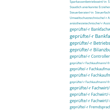
Sparkassenbetriebswirt/-in
S
Staatlich anerkannte Erziehe
Steuerberater/-in
Steuerfach
Umweltschutztechnische/-r As
anästhesietechnische/-r Assis
geprüfte/-r Bankfachw
geprüfte/-r Bankfa
geprüfte/-r Betriebs
geprüfte/-r Bilanzb
geprüfte/-r Controller
geprüfte/-r Fachkaufmann/-
geprüfte/-r Fachkaufma
geprüfte/-r Fachkau
geprüfte/-r Fachkaufmann/-fra
geprüfte/-r Fachwirt
geprüfte/-r Fachwirt/
geprüfte/-r Fachwirt/
geprüfte/-r Fremdsprac