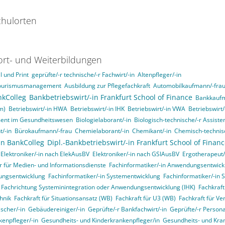
hulorten
ort- und Weiterbildungen
 und Print
geprüfte/-r technische/-r Fachwirt/-in
Altenpfleger/-in
d Tourismusmanagement
Ausbildung zur Pflegefachkraft
Automobilkaufmann/-fra
nkColleg
Bankbetriebswirt/-in Frankfurt School of Finance
Bankkaufm
m)
Betriebswirt/-in HWA
Betriebswirt/-in IHK
Betriebswirt/-in VWA
Betriebswirt
ment im Gesundheitswesen
Biologielaborant/-in
Biologisch-technische/-r Assisten
t/-in
Bürokaufmann/-frau
Chemielaborant/-in
Chemikant/-in
Chemisch-technisc
in BankColleg
Dipl.-Bankbetriebswirt/-in Frankfurt School of Finan
Elektroniker/-in nach ElekAusBV
Elektroniker/-in nach GSIAusBV
Ergotherapeut/
r für Medien- und Informationsdienste
Fachinformatiker/-in Anwendungsentwick
ungsentwicklung
Fachinformatiker/-in Systementwicklung
Fachinformatiker/-in 
, Fachrichtung Systeminintegration oder Anwendungsentwicklung (IHK)
Fachkraft
hnik
Fachkraft für Situationsansatz (WB)
Fachkraft für U3 (WB)
Fachkraft für Ve
ischer/-in
Gebäudereiniger/-in
Geprüfte/-r Bankfachwirt/-in
Geprüfte/-r Person
enpfleger/-in
Gesundheits- und Kinderkrankenpfleger/in
Gesundheits- und Kran