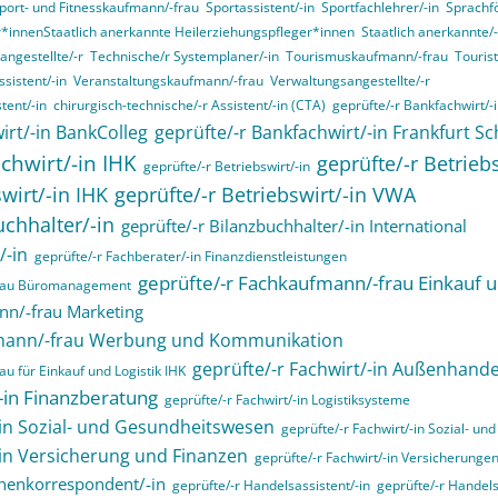
port- und Fitnesskaufmann/-frau
Sportassistent/-in
Sportfachlehrer/-in
Sprachf
r*innenStaatlich anerkannte Heilerziehungspfleger*innen
Staatlich anerkannte/-
angestellte/-r
Technische/r Systemplaner/-in
Tourismuskaufmann/-frau
Touris
sistent/-in
Veranstaltungskaufmann/-frau
Verwaltungsangestellte/-r
tent/-in
chirurgisch-technische/-r Assistent/-in (CTA)
geprüfte/-r Bankfachwirt/-
irt/-in BankColleg
geprüfte/-r Bankfachwirt/-in Frankfurt Sc
chwirt/-in IHK
geprüfte/-r Betrieb
geprüfte/-r Betriebswirt/-in
wirt/-in IHK
geprüfte/-r Betriebswirt/-in VWA
uchhalter/-in
geprüfte/-r Bilanzbuchhalter/-in International
/-in
geprüfte/-r Fachberater/-in Finanzdienstleistungen
geprüfte/-r Fachkaufmann/-frau Einkauf u
frau Büromanagement
nn/-frau Marketing
fmann/-frau Werbung und Kommunikation
geprüfte/-r Fachwirt/-in Außenhande
u für Einkauf und Logistik IHK
/-in Finanzberatung
geprüfte/-r Fachwirt/-in Logistiksysteme
-in Sozial- und Gesundheitswesen
geprüfte/-r Fachwirt/-in Sozial- u
-in Versicherung und Finanzen
geprüfte/-r Fachwirt/-in Versicherunge
henkorrespondent/-in
geprüfte/-r Handelsassistent/-in
geprüfte/-r Handels