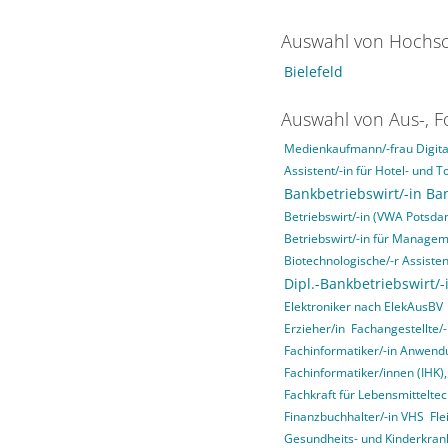
Auswahl von Hochsc
Bielefeld
Auswahl von Aus-, F
Medienkaufmann/-frau Digital
Assistent/-in für Hotel- un
Bankbetriebswirt/-in Ba
Betriebswirt/-in (VWA Potsda
Betriebswirt/-in für Manage
Biotechnologische/-r Assisten
Dipl.-Bankbetriebswirt/-
Elektroniker nach ElekAusBV
Erzieher/in
Fachangestellte/-
Fachinformatiker/-in Anwend
Fachinformatiker/innen (IHK)
Fachkraft für Lebensmitteltec
Finanzbuchhalter/-in VHS
Fle
Gesundheits- und Kinderkrank