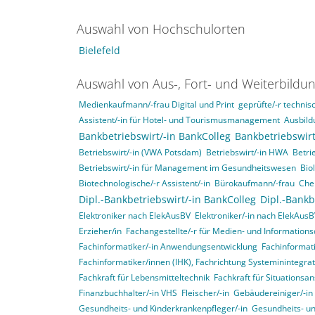
Auswahl von Hochschulorten
Bielefeld
Auswahl von Aus-, Fort- und Weiterbildu
Medienkaufmann/-frau Digital und Print
geprüfte/-r technisc
Assistent/-in für Hotel- und Tourismusmanagement
Ausbild
Bankbetriebswirt/-in BankColleg
Bankbetriebswirt
Betriebswirt/-in (VWA Potsdam)
Betriebswirt/-in HWA
Betri
Betriebswirt/-in für Management im Gesundheitswesen
Bio
Biotechnologische/-r Assistent/-in
Bürokaufmann/-frau
Che
Dipl.-Bankbetriebswirt/-in BankColleg
Dipl.-Bankb
Elektroniker nach ElekAusBV
Elektroniker/-in nach ElekAus
Erzieher/in
Fachangestellte/-r für Medien- und Informations
Fachinformatiker/-in Anwendungsentwicklung
Fachinformat
Fachinformatiker/innen (IHK), Fachrichtung Systeminintegr
Fachkraft für Lebensmitteltechnik
Fachkraft für Situationsa
Finanzbuchhalter/-in VHS
Fleischer/-in
Gebäudereiniger/-in
Gesundheits- und Kinderkrankenpfleger/-in
Gesundheits- un