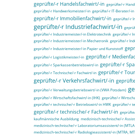
geprüfte/-r Handelsfachwirt/-in
geprüfte/-r Hande
geprüfte/-r Handwerksmeister/-in
geprüfte/-r IT-Berater/-in
geprüfte/-r Immobilienfachwirt/-in
geprüfte/-r 
geprüfte/-r Industriefachwirt/-in
geprüf
geprüfte/-r Industriemeister/-in Elektrotechnik
geprüfte/-r I
geprüfte/-r Industriemeister/-in Mechatronik
geprüfte/-r Ind
gepr
geprüfte/-r Industriemeister/-in Papier und Kunststoff
geprüfte/-r Medienfac
geprüfte/-r Logistikmeister/-in
geprüfte/-r Spa
geprüfte/-r Sparkassenbetriebswirt/-in
geprüfte/-r Tou
geprüfte/-r Technische/-r Fachwirt/-in
geprüfte/-r Verkehrsfachwirt/-in
geprüfte
ge
geprüfte/-r Verwaltungsbetriebswirt/-in (VWA Potsdam)
geprüfte/-r Wirtschaftsfachwirt/-in (IHK)
geprüfte/-r Wirtscha
geprüfte/-r technische/-r Betriebswirt/-in HWK
geprüfte/-r t
geprüfte/-r technische/-r Fachwirt/-in
geprüfte
kaufmännische Ausbildung
medizinisch-technische/-r Assist
medizinisch-technische/-r Laboratoriumsassistent/-in (MTL
medizinisch-technische/-r Radiologieassistent/-in (MTRA, M