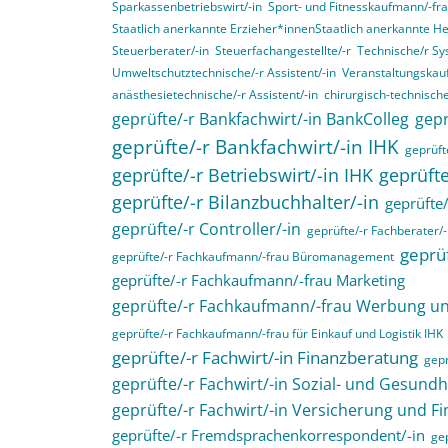
Sparkassenbetriebswirt/-in
Sport- und Fitnesskaufmann/-fr
Staatlich anerkannte Erzieher*innenStaatlich anerkannte H
Steuerberater/-in
Steuerfachangestellte/-r
Technische/r Sy
Umweltschutztechnische/-r Assistent/-in
Veranstaltungskau
anästhesietechnische/-r Assistent/-in
chirurgisch-technische
geprüfte/-r Bankfachwirt/-in BankColleg
gepr
geprüfte/-r Bankfachwirt/-in IHK
geprüfte
geprüfte/-r Betriebswirt/-in IHK
geprüfte
geprüfte/-r Bilanzbuchhalter/-in
geprüfte/
geprüfte/-r Controller/-in
geprüfte/-r Fachberater/-
geprüf
geprüfte/-r Fachkaufmann/-frau Büromanagement
geprüfte/-r Fachkaufmann/-frau Marketing
geprüfte/-r Fachkaufmann/-frau Werbung 
geprüfte/-r Fachkaufmann/-frau für Einkauf und Logistik IHK
geprüfte/-r Fachwirt/-in Finanzberatung
gepr
geprüfte/-r Fachwirt/-in Sozial- und Gesund
geprüfte/-r Fachwirt/-in Versicherung und F
geprüfte/-r Fremdsprachenkorrespondent/-in
gep