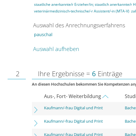
staatliche anerkannte/r Erzieher/in; staatlich anerkannte/r 
veterinärmedizinisch-technische/-r Assistent/-in (MTA-V)
za
Auswahl des Anrechnungsverfahrens
pauschal
Auswahl aufheben
2
Ihre Ergebnisse =
6
Einträge
An diesen Hochschulen bekommen Sie Kompetenzen an
Aus-, Fort- Weiterbildung
Stud
Kaufmann/-frau Digital und Print
Bachel
Kaufmann/-frau Digital und Print
Bachel
Kaufmann/-frau Digital und Print
Bachel