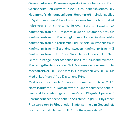
Gesundheits- und Krankenpfleger/in
Gesundheits- und Krank
Gesundheits-Betriebswirt/-in VWA
Gesundheitsökonom/-in
Hebamme/Entbindungspfleger
Hebamme/Entbindungspfle
IT-Systemkaufmann/-frau
Immobilienkaufmann/-frau
Indus
Informatik-Betriebswirt/-in VWA
Informatikkaufmann/
Kaufmann/-frau für Bürokommunikation
Kaufmann/-frau f
Kaufmann/-frau für Marketingkommunikation
Kaufmann/-fra
Kaufmann/-frau für Tourismus und Freizeit
Kaufmann/-frau 
Kaufmann/-frau im Gesundheitswesen
Kaufmann/-frau im 
Kaufmann/-frau im Groß und Außenhandel, Bereich Großha
Leiter/-in Pflege- oder Stationseinheit im Gesundheitswesen
Marketing-Betriebswirt/-in VWA
Masseur/-in oder medizinis
Mechatroniker/-in, Elektriker/-in, Elektrotechniker/-in u.a.
Me
Medienkaufmann/-frau Digital und Print
Medizinisch-technische/-r Laboratoriumsassistent/-in (MTLA
Notfallsanitäter/-in
Notsanitäter/in
Operationstechnische/r 
Personaldienstleistungskaufmann/-frau
Pflegefachperson, 
Pharmazeutisch-technische/-r Assistent/-in (PTA)
Physiother
Praxisanleiter/-in Pflege- oder Stationseinheit im Gesundhe
Rechtsanwaltsfachangestellte/-r
Rettungsassistent/-in
Sozia