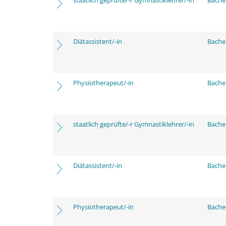
staatlich geprüfte/-r Gymnastiklehrer/-in
Bache
Diätassistent/-in
Bache
Physiotherapeut/-in
Bache
staatlich geprüfte/-r Gymnastiklehrer/-in
Bache
Diätassistent/-in
Bache
Physiotherapeut/-in
Bache