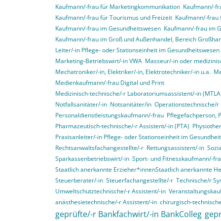
Kaufmann/-frau für Marketingkommunikation
Kaufmann/-fra
Kaufmann/-frau für Tourismus und Freizeit
Kaufmann/-frau 
Kaufmann/-frau im Gesundheitswesen
Kaufmann/-frau im 
Kaufmann/-frau im Groß und Außenhandel, Bereich Großha
Leiter/-in Pflege- oder Stationseinheit im Gesundheitswesen
Marketing-Betriebswirt/-in VWA
Masseur/-in oder medizinis
Mechatroniker/-in, Elektriker/-in, Elektrotechniker/-in u.a.
Me
Medienkaufmann/-frau Digital und Print
Medizinisch-technische/-r Laboratoriumsassistent/-in (MTLA
Notfallsanitäter/-in
Notsanitäter/in
Operationstechnische/r 
Personaldienstleistungskaufmann/-frau
Pflegefachperson, 
Pharmazeutisch-technische/-r Assistent/-in (PTA)
Physiother
Praxisanleiter/-in Pflege- oder Stationseinheit im Gesundhe
Rechtsanwaltsfachangestellte/-r
Rettungsassistent/-in
Sozia
Sparkassenbetriebswirt/-in
Sport- und Fitnesskaufmann/-fr
Staatlich anerkannte Erzieher*innenStaatlich anerkannte H
Steuerberater/-in
Steuerfachangestellte/-r
Technische/r Sy
Umweltschutztechnische/-r Assistent/-in
Veranstaltungskau
anästhesietechnische/-r Assistent/-in
chirurgisch-technische
geprüfte/-r Bankfachwirt/-in BankColleg
gepr