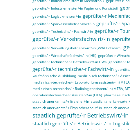
geprüfte/-r Industriemeister/-in Mechatronik
geprüfte/-r Ind
gepr
geprüfte/-r Industriemeister/-in Papier und Kunststoff
geprüfte/-r Medienfac
geprüfte/-r Logistikmeister/-in
geprüfte/-r Spa
geprüfte/-r Sparkassenbetriebswirt/-in
geprüfte/-r Tou
geprüfte/-r Technische/-r Fachwirt/-in
geprüfte/-r Verkehrsfachwirt/-in
geprüfte
ge
geprüfte/-r Verwaltungsbetriebswirt/-in (VWA Potsdam)
geprüfte/-r Wirtschaftsfachwirt/-in (IHK)
geprüfte/-r Wirtscha
geprüfte/-r technische/-r Betriebswirt/-in HWK
geprüfte/-r t
geprüfte/-r technische/-r Fachwirt/-in
geprüfte
kaufmännische Ausbildung
medizinisch-technische/-r Assist
medizinisch-technische/-r Laboratoriumsassistent/-in (MTL
medizinisch-technische/-r Radiologieassistent/-in (MTRA, M
operationstechnische/-r Assistent/-in (OTA)
pharmazeutisch-
staatlich anerkannte/-r Erzieher/-in
staatlich anerkannte/-r 
staatlich anerkannte/-r Physiotherapeut/-in
staatlich anerka
staatlich geprüfte/-r Betriebswirt/-in
staatlich geprüfte/-r Betriebswirt/-in Logistik