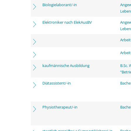
Biologielaborant/-in
Angew
Leben
Elektroniker nach ElekAusBV
Angew
Leben
Arbei
Arbei
kaufmännische Ausbildung
B.Sc.
"Betri
Diätassistent/-in
Bache
Physiotherapeut/-in
Bache