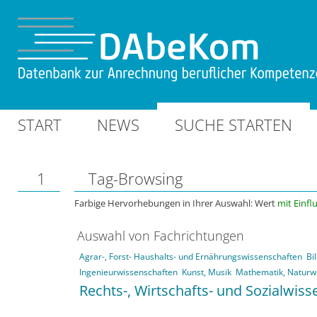
START
NEWS
SUCHE STARTEN
1
Tag-Browsing
Farbige Hervorhebungen in Ihrer Auswahl: Wert
mit Einfl
Auswahl von Fachrichtungen
Agrar-, Forst- Haushalts- und Ernährungswissenschaften
Bi
Ingenieurwissenschaften
Kunst, Musik
Mathematik, Naturw
Rechts-, Wirtschafts- und Sozialwis