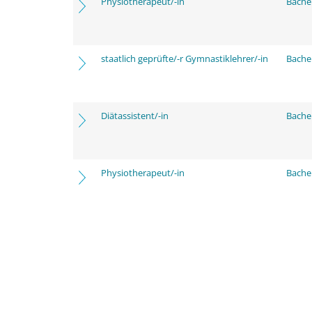
Physiotherapeut/-in
Bache
staatlich geprüfte/-r Gymnastiklehrer/-in
Bache
Diätassistent/-in
Bache
Physiotherapeut/-in
Bache