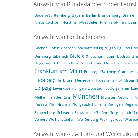
Auswahl von Bundesländern oder Ferns
Baden-Württemberg
Bayern
Berlin
Brandenburg
Bremen
Niedersachsen
Nordrhein-Westfalen
Rheinland-Pfalz
Saar
Auswahl von Hochschulorten
Aachen
Aalen
Ansbach
Aschaffenburg
Augsburg
Bad Hon
Bielefeld
Bernburg
Biberach
Bochum
Bonn
Bottrop
Br
Deggendorf
Dessau-Roßlau
Dortmund
Dresden
Düsseldor
Frankfurt am Main
Freiburg
Garching
Gummersb
Heidelberg
Heilbronn
Herrieden
Hildesheim
Hof
Idstein
Leipzig
Leverkusen
Lingen
Lippstadt
Ludwigshafen
Lün
München
Mülheim an der Ruhr
Münster
Neu-Ulm
N
Passau
Pfarrkirchen
Pfungstadt
Pulheim
Ratingen
Regens
Schneeberg
Schwerin
Schwäbisch Gmünd
Seligenstadt
Si
Velbert
Weihenstephan
Weißenburg
Wernigerode
Wiesba
Auswahl von Aus-, Fort- und Weiterbildu