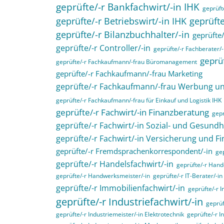
geprüfte/-r Bankfachwirt/-in IHK
geprüfte
geprüfte/-r Betriebswirt/-in IHK
geprüfte
geprüfte/-r Bilanzbuchhalter/-in
geprüfte/
geprüfte/-r Controller/-in
geprüfte/-r Fachberater/-
geprüf
geprüfte/-r Fachkaufmann/-frau Büromanagement
geprüfte/-r Fachkaufmann/-frau Marketing
geprüfte/-r Fachkaufmann/-frau Werbung 
geprüfte/-r Fachkaufmann/-frau für Einkauf und Logistik IHK
geprüfte/-r Fachwirt/-in Finanzberatung
gepr
geprüfte/-r Fachwirt/-in Sozial- und Gesund
geprüfte/-r Fachwirt/-in Versicherung und F
geprüfte/-r Fremdsprachenkorrespondent/-in
gep
geprüfte/-r Handelsfachwirt/-in
geprüfte/-r Hande
geprüfte/-r Handwerksmeister/-in
geprüfte/-r IT-Berater/-in
geprüfte/-r Immobilienfachwirt/-in
geprüfte/-r 
geprüfte/-r Industriefachwirt/-in
geprüf
geprüfte/-r Industriemeister/-in Elektrotechnik
geprüfte/-r I