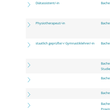
Diätassistent/-in
Bache
Physiotherapeut/-in
Bache
staatlich geprüfte/-r Gymnastiklehrer/-in
Bache
Bache
Studi
Bachel
Bache
Bache
Praxi