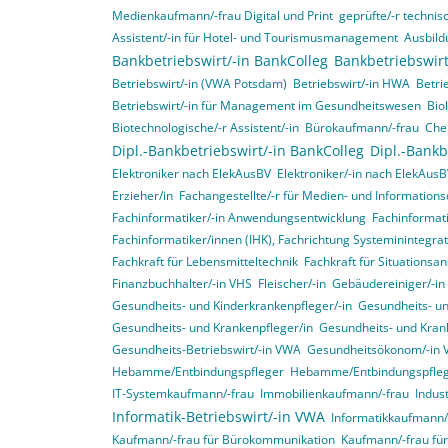
Medienkaufmann/-frau Digital und Print
geprüfte/-r technisc
Assistent/-in für Hotel- und Tourismusmanagement
Ausbild
Bankbetriebswirt/-in BankColleg
Bankbetriebswirt
Betriebswirt/-in (VWA Potsdam)
Betriebswirt/-in HWA
Betri
Betriebswirt/-in für Management im Gesundheitswesen
Bio
Biotechnologische/-r Assistent/-in
Bürokaufmann/-frau
Che
Dipl.-Bankbetriebswirt/-in BankColleg
Dipl.-Bankb
Elektroniker nach ElekAusBV
Elektroniker/-in nach ElekAus
Erzieher/in
Fachangestellte/-r für Medien- und Informations
Fachinformatiker/-in Anwendungsentwicklung
Fachinformat
Fachinformatiker/innen (IHK), Fachrichtung Systeminintegr
Fachkraft für Lebensmitteltechnik
Fachkraft für Situationsa
Finanzbuchhalter/-in VHS
Fleischer/-in
Gebäudereiniger/-in
Gesundheits- und Kinderkrankenpfleger/-in
Gesundheits- un
Gesundheits- und Krankenpfleger/in
Gesundheits- und Krank
Gesundheits-Betriebswirt/-in VWA
Gesundheitsökonom/-in
Hebamme/Entbindungspfleger
Hebamme/Entbindungspfle
IT-Systemkaufmann/-frau
Immobilienkaufmann/-frau
Indus
Informatik-Betriebswirt/-in VWA
Informatikkaufmann/
Kaufmann/-frau für Bürokommunikation
Kaufmann/-frau f