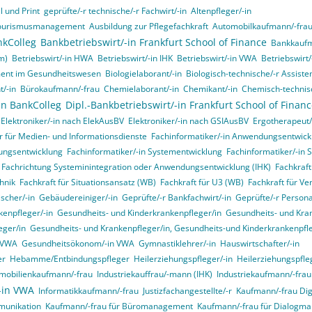
 und Print
geprüfte/-r technische/-r Fachwirt/-in
Altenpfleger/-in
d Tourismusmanagement
Ausbildung zur Pflegefachkraft
Automobilkaufmann/-fra
nkColleg
Bankbetriebswirt/-in Frankfurt School of Finance
Bankkaufm
m)
Betriebswirt/-in HWA
Betriebswirt/-in IHK
Betriebswirt/-in VWA
Betriebswirt
ment im Gesundheitswesen
Biologielaborant/-in
Biologisch-technische/-r Assisten
t/-in
Bürokaufmann/-frau
Chemielaborant/-in
Chemikant/-in
Chemisch-technisc
in BankColleg
Dipl.-Bankbetriebswirt/-in Frankfurt School of Finan
Elektroniker/-in nach ElekAusBV
Elektroniker/-in nach GSIAusBV
Ergotherapeut/
r für Medien- und Informationsdienste
Fachinformatiker/-in Anwendungsentwick
ungsentwicklung
Fachinformatiker/-in Systementwicklung
Fachinformatiker/-in 
, Fachrichtung Systeminintegration oder Anwendungsentwicklung (IHK)
Fachkraft
hnik
Fachkraft für Situationsansatz (WB)
Fachkraft für U3 (WB)
Fachkraft für Ve
ischer/-in
Gebäudereiniger/-in
Geprüfte/-r Bankfachwirt/-in
Geprüfte/-r Person
enpfleger/-in
Gesundheits- und Kinderkrankenpfleger/in
Gesundheits- und Kran
eger/in
Gesundheits- und Krankenpfleger/in, Gesundheits-und Kinderkrankenpfleg
n VWA
Gesundheitsökonom/-in VWA
Gymnastiklehrer/-in
Hauswirtschafter/-in
er
Hebamme/Entbindungspfleger
Heilerziehungspfleger/-in
Heilerziehungspfle
mobilienkaufmann/-frau
Industriekauffrau/-mann (IHK)
Industriekaufmann/-frau
/-in VWA
Informatikkaufmann/-frau
Justizfachangestellte/-r
Kaufmann/-frau Digi
munikation
Kaufmann/-frau für Büromanagement
Kaufmann/-frau für Dialogma