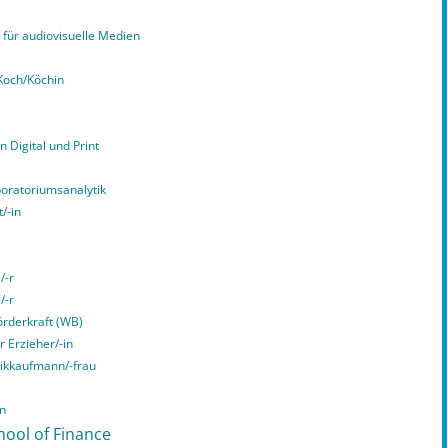
für audiovisuelle Medien
Koch/Köchin
n Digital und Print
boratoriumsanalytik
/-in
/-r
/-r
örderkraft (WB)
r Erzieher/-in
tikkaufmann/-frau
in
hool of Finance