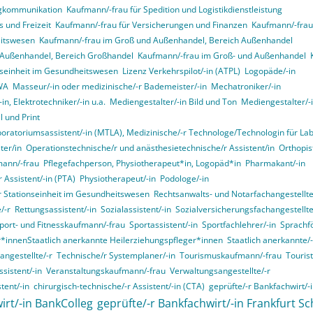
ngkommunikation
Kaufmann/-frau für Spedition und Logistikdienstleistung
 und Freizeit
Kaufmann/-frau für Versicherungen und Finanzen
Kaufmann/-frau 
itswesen
Kaufmann/-frau im Groß und Außenhandel, Bereich Außenhandel
 Außenhandel, Bereich Großhandel
Kaufmann/-frau im Groß- und Außenhandel
onseinheit im Gesundheitswesen
Lizenz Verkehrspilot/-in (ATPL)
Logopäde/-in
VWA
Masseur/-in oder medizinische/-r Bademeister/-in
Mechatroniker/-in
in, Elektrotechniker/-in u.a.
Mediengestalter/-in Bild und Ton
Mediengestalter/-i
 und Print
boratoriumsassistent/-in (MTLA), Medizinische/-r Technologe/Technologin für La
ter/in
Operationstechnische/r und anästhesietechnische/r Assistent/in
Orthopist
mann/-frau
Pflegefachperson, Physiotherapeut*in, Logopäd*in
Pharmakant/-in
 Assistent/-in (PTA)
Physiotherapeut/-in
Podologe/-in
er Stationseinheit im Gesundheitswesen
Rechtsanwalts- und Notarfachangestellte
/-r
Rettungsassistent/-in
Sozialassistent/-in
Sozialversicherungsfachangestellte
port- und Fitnesskaufmann/-frau
Sportassistent/-in
Sportfachlehrer/-in
Sprachf
r*innenStaatlich anerkannte Heilerziehungspfleger*innen
Staatlich anerkannte/-
angestellte/-r
Technische/r Systemplaner/-in
Tourismuskaufmann/-frau
Touris
sistent/-in
Veranstaltungskaufmann/-frau
Verwaltungsangestellte/-r
tent/-in
chirurgisch-technische/-r Assistent/-in (CTA)
geprüfte/-r Bankfachwirt/-
irt/-in BankColleg
geprüfte/-r Bankfachwirt/-in Frankfurt Sc