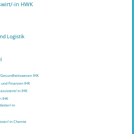
swirt/-in HWK
nd Logistik
l
nd Gesundheitswesen IHK
n und Finanzen IHK
assistent/-in IHK
n IHK
leiter/-in
ister/-in Chemie