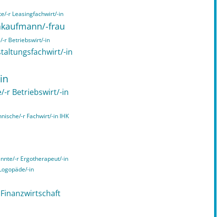
e/-r Leasingfachwirt/-in
chkaufmann/-frau
-r Betriebswirt/-in
taltungsfachwirt/-in
in
/-r Betriebswirt/-in
hnische/-r Fachwirt/-in IHK
annte/-r Ergotherapeut/-in
 Logopäde/-in
n Finanzwirtschaft