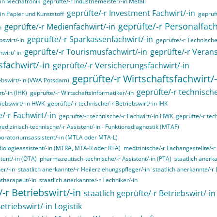
-in Mechatronik
geprüfte/-r Industriemeister/-in Metall
geprüfte/-r Investment Fachwirt/-in
-in Papier und Kunststoff
geprüft
geprüfte/-r Personalfa
geprüfte/-r Medienfachwirt/-in
n
geprüfte/-r Sparkassenfachwirt/-in
swirt/-in
geprüfte/-r Technische/
geprüfte/-r Tourismusfachwirt/-in
geprüfte/-r Verans
hwirt/-in
sfachwirt/-in
geprüfte/-r Versicherungsfachwirt/-in
geprüfte/-r Wirtschaftsfachwirt/-
ebswirt/-in (VWA Potsdam)
geprüfte/-r technische
t/-in (IHK)
geprüfte/-r Wirtschaftsinformatiker/-in
riebswirt/-in HWK
geprüfte/-r technische/-r Betriebswirt/-in IHK
/-r Fachwirt/-in
geprüfte/-r technische/-r Fachwirt/-in HWK
geprüfte/-r tec
edizinisch-technische/-r Assistent/-in - Funktionsdiagnostik (MTAF)
boratoriumsassistent/-in (MTLA oder MTA-L)
diologieassistent/-in (MTRA, MTA-R oder RTA)
medizinische/-r Fachangestellte/-r
tent/-in (OTA)
pharmazeutisch-technische/-r Assistent/-in (PTA)
staatlich anerk
er/-in
staatlich anerkannte/-r Heilerziehungspfleger/-in
staatlich anerkannte/-r
otherapeut/-in
staatlich anerkannte/-r Techniker/-in
/-r Betriebswirt/-in
staatlich geprüfte/-r Betriebswirt/-i
etriebswirt/-in Logistik