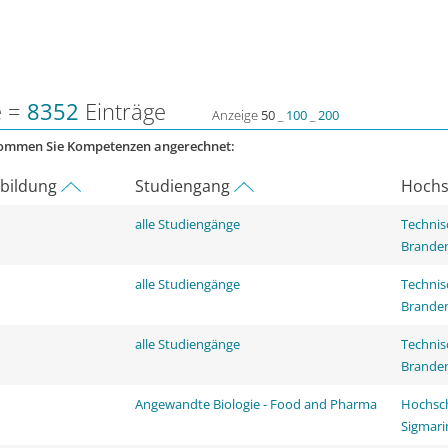
e =
8352
Einträge
Anzeige
50
_
100
_
200
kommen Sie Kompetenzen angerechnet:
rbildung
Studiengang
Hochs
alle Studiengänge
Technis
Brande
alle Studiengänge
Technis
Brande
alle Studiengänge
Technis
Brande
Angewandte Biologie - Food and Pharma
Hochsch
Sigmar