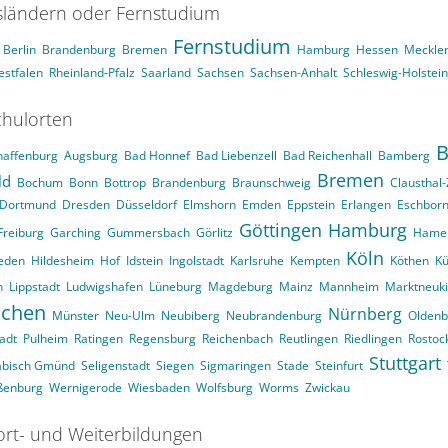
ländern oder Fernstudium
Fernstudium
Berlin
Brandenburg
Bremen
Hamburg
Hessen
Meckle
stfalen
Rheinland-Pfalz
Saarland
Sachsen
Sachsen-Anhalt
Schleswig-Holstein
hulorten
B
haffenburg
Augsburg
Bad Honnef
Bad Liebenzell
Bad Reichenhall
Bamberg
Bremen
ld
Bochum
Bonn
Bottrop
Brandenburg
Braunschweig
Clausthal-
Dortmund
Dresden
Düsseldorf
Elmshorn
Emden
Eppstein
Erlangen
Eschbor
Göttingen
Hamburg
Freiburg
Garching
Gummersbach
Görlitz
Hame
Köln
eden
Hildesheim
Hof
Idstein
Ingolstadt
Karlsruhe
Kempten
Köthen
Kü
n
Lippstadt
Ludwigshafen
Lüneburg
Magdeburg
Mainz
Mannheim
Marktneuk
chen
Nürnberg
Münster
Neu-Ulm
Neubiberg
Neubrandenburg
Oldenb
adt
Pulheim
Ratingen
Regensburg
Reichenbach
Reutlingen
Riedlingen
Rostoc
Stuttgart
äbisch Gmünd
Seligenstadt
Siegen
Sigmaringen
Stade
Steinfurt
ßenburg
Wernigerode
Wiesbaden
Wolfsburg
Worms
Zwickau
ort- und Weiterbildungen