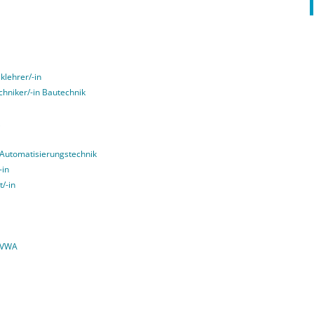
klehrer/-in
echniker/-in Bautechnik
g Automatisierungstechnik
-in
t/-in
 VWA