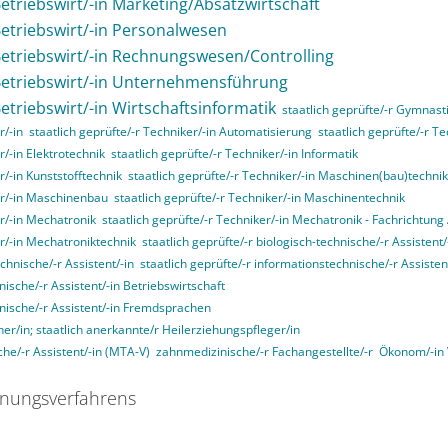
Betriebswirt/-in Marketing/Absatzwirtschaft
 Betriebswirt/-in Personalwesen
 Betriebswirt/-in Rechnungswesen/Controlling
 Betriebswirt/-in Unternehmensführung
Betriebswirt/-in Wirtschaftsinformatik
staatlich geprüfte/-r Gymnasti
r/-in
staatlich geprüfte/-r Techniker/-in Automatisierung
staatlich geprüfte/-r T
r/-in Elektrotechnik
staatlich geprüfte/-r Techniker/-in Informatik
r/-in Kunststofftechnik
staatlich geprüfte/-r Techniker/-in Maschinen(bau)technik
ker/-in Maschinenbau
staatlich geprüfte/-r Techniker/-in Maschinentechnik
er/-in Mechatronik
staatlich geprüfte/-r Techniker/-in Mechatronik - Fachrichtun
er/-in Mechatroniktechnik
staatlich geprüfte/-r biologisch-technische/-r Assistent/
echnische/-r Assistent/-in
staatlich geprüfte/-r informationstechnische/-r Assisten
nische/-r Assistent/-in Betriebswirtschaft
nnische/-r Assistent/-in Fremdsprachen
her/in; staatlich anerkannte/r Heilerziehungspfleger/in
he/-r Assistent/-in (MTA-V)
zahnmedizinische/-r Fachangestellte/-r
Ökonom/-in
nungsverfahrens