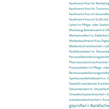
Kaufmann/-frau für Marketi
Kaufmann/-frau für Tourismus
Kaufmann/-frau im Gesundhe
Kaufmann/-frau im Groß und
Leiter/-in Pflege- oder Stati
Marketing-Betriebswirt/-in 
Mechatroniker/-in, Elektriker/-
Medienkaufmann/-frau Digital
Medizinisch-technische/-r La
Notfallsanitäter/-in
Notsanitä
Personaldienstleistungskauf
Pharmazeutisch-technische/-r
Praxisanleiter/-in Pflege- od
Rechtsanwaltsfachangestellte
Sparkassenbetriebswirt/-in
S
Staatlich anerkannte Erziehe
Steuerberater/-in
Steuerfach
Umweltschutztechnische/-r As
anästhesietechnische/-r Assis
geprüfte/-r Bankfachw