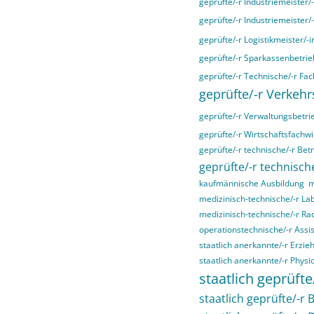
geprüfte/-r Industriemeister/
geprüfte/-r Industriemeister/
geprüfte/-r Logistikmeister/-i
geprüfte/-r Sparkassenbetrieb
geprüfte/-r Technische/-r Fac
geprüfte/-r Verkehr
geprüfte/-r Verwaltungsbetri
geprüfte/-r Wirtschaftsfachwir
geprüfte/-r technische/-r Bet
geprüfte/-r technische
kaufmännische Ausbildung
m
medizinisch-technische/-r La
medizinisch-technische/-r Ra
operationstechnische/-r Assis
staatlich anerkannte/-r Erzieh
staatlich anerkannte/-r Physi
staatlich geprüfte
staatlich geprüfte/-r B