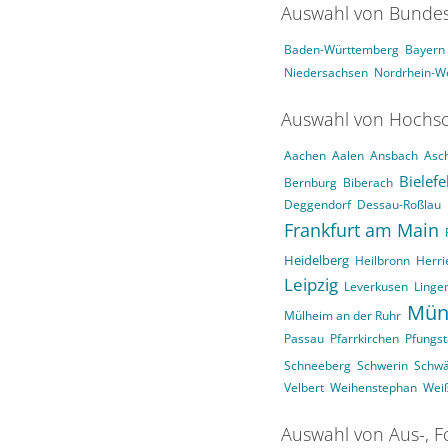
Auswahl von Bundes
Baden-Württemberg
Bayern
Niedersachsen
Nordrhein-We
Auswahl von Hochsc
Aachen
Aalen
Ansbach
Asc
Bielefe
Bernburg
Biberach
Deggendorf
Dessau-Roßlau
Frankfurt am Main
Heidelberg
Heilbronn
Herri
Leipzig
Leverkusen
Linge
Mün
Mülheim an der Ruhr
Passau
Pfarrkirchen
Pfungst
Schneeberg
Schwerin
Schw
Velbert
Weihenstephan
Wei
Auswahl von Aus-, F