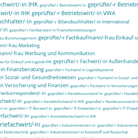
chwirt/-in IHK
geprüfte/-r Betrieb
geprüfte/-r Betriebswirt/-in
wirt/-in IHK
geprüfte/-r Betriebswirt/-in VWA
uchhalter/-in
geprüfte/-r Bilanzbuchhalter/-in International
/-in
geprüfte/-r Fachberater/-in Finanzdienstleistungen
geprüfte/-r Fachkaufmann/-frau Einkauf u
frau Büromanagement
nn/-frau Marketing
fmann/-frau Werbung und Kommunikation
geprüfte/-r Fachwirt/-in Außenhande
u für Einkauf und Logistik IHK
/-in Finanzberatung
geprüfte/-r Fachwirt/-in Logistiksysteme
-in Sozial- und Gesundheitswesen
geprüfte/-r Fachwirt/-in Sozial- u
-in Versicherung und Finanzen
geprüfte/-r Fachwirt/-in Versicherunge
henkorrespondent/-in
geprüfte/-r Handelsassistent/-in
geprüfte/-r Handels
chwirt/-in
geprüfte/-r Handelsfachwirt/-in IHK
geprüfte/-r Handesassistent/-i
r/-in
geprüfte/-r IT-Berater/-in
geprüfte/-r IT-Entwickler/-in
geprüfte/-r IT-Projekt
nfachwirt/-in
geprüfte/-r Immobilienfachwirt/-in IHK
riefachwirt/-in
geprüfte/-r Industriemeister/-in
geprüfte/-r Industrieme
in Elektrotechnik
geprüfte/-r Industriemeister/-in Kunststoff und Kautschuk