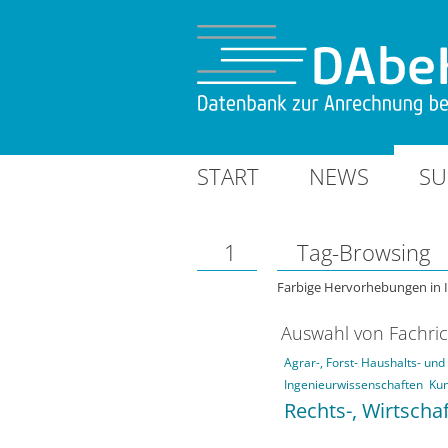
START
NEWS
SU
1
Tag-Browsing
Farbige Hervorhebungen in 
Auswahl von Fachri
Agrar-, Forst- Haushalts- un
Ingenieurwissenschaften
Kun
Rechts-, Wirtscha