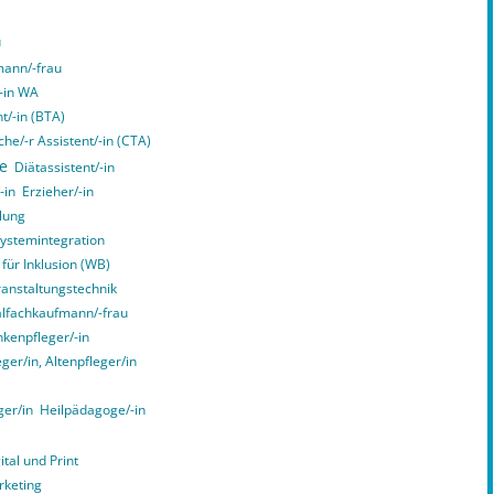
u
ann/-frau
/-in WA
t/-in (BTA)
he/-r Assistent/-in (CTA)
ce
Diätassistent/-in
-in
Erzieher/-in
lung
Systemintegration
 für Inklusion (WB)
ranstaltungstechnik
alfachkaufmann/-frau
kenpfleger/-in
er/in, Altenpfleger/in
ger/in
Heilpädagoge/-in
tal und Print
rketing