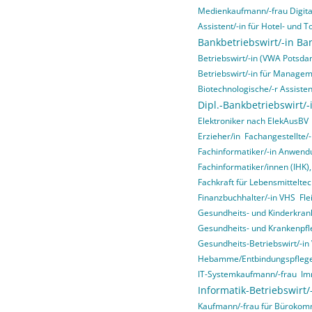
Medienkaufmann/-frau Digital
Assistent/-in für Hotel- un
Bankbetriebswirt/-in Ba
Betriebswirt/-in (VWA Potsda
Betriebswirt/-in für Manage
Biotechnologische/-r Assisten
Dipl.-Bankbetriebswirt/-
Elektroniker nach ElekAusBV
Erzieher/in
Fachangestellte/-
Fachinformatiker/-in Anwend
Fachinformatiker/innen (IHK)
Fachkraft für Lebensmitteltec
Finanzbuchhalter/-in VHS
Fle
Gesundheits- und Kinderkrank
Gesundheits- und Krankenpfl
Gesundheits-Betriebswirt/-i
Hebamme/Entbindungspfleg
IT-Systemkaufmann/-frau
Im
Informatik-Betriebswirt
Kaufmann/-frau für Bürokom