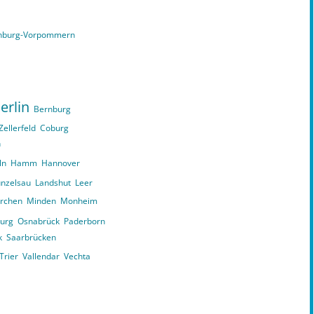
nburg-Vorpommern
erlin
Bernburg
Zellerfeld
Coburg
n
ln
Hamm
Hannover
nzelsau
Landshut
Leer
irchen
Minden
Monheim
urg
Osnabrück
Paderborn
k
Saarbrücken
Trier
Vallendar
Vechta