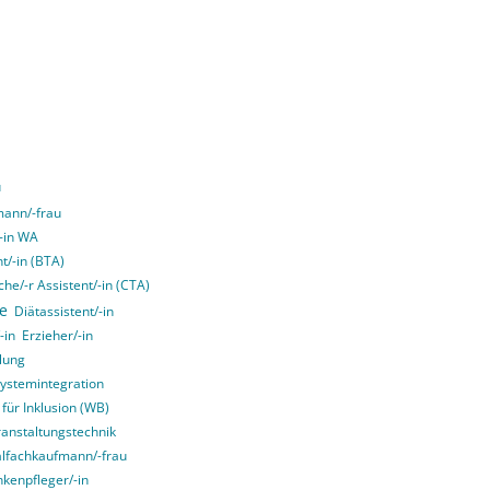
u
ann/-frau
/-in WA
t/-in (BTA)
he/-r Assistent/-in (CTA)
ce
Diätassistent/-in
-in
Erzieher/-in
lung
Systemintegration
 für Inklusion (WB)
ranstaltungstechnik
alfachkaufmann/-frau
kenpfleger/-in