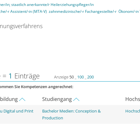
her/in; staatlich anerkannte/r Heilerziehungspfleger/in
he/-r Assistent/-in (MTA-V)
zahnmedizinische/-r Fachangestellte/-r
Ökonom/-in
nungsverfahrens
e =
1
Einträge
Anzeige
50
_
100
_
200
kommen Sie Kompetenzen angerechnet:
rbildung
Studiengang
Hochs
 Digital und Print
Bachelor Medien: Conception &
Hochsc
Production