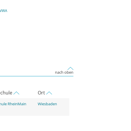
 VWA
nach oben
chule
Ort
hule RheinMain
Wiesbaden