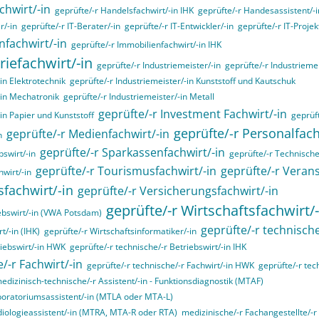
chwirt/-in
geprüfte/-r Handelsfachwirt/-in IHK
geprüfte/-r Handesassistent/-i
r/-in
geprüfte/-r IT-Berater/-in
geprüfte/-r IT-Entwickler/-in
geprüfte/-r IT-Projekt
nfachwirt/-in
geprüfte/-r Immobilienfachwirt/-in IHK
riefachwirt/-in
geprüfte/-r Industriemeister/-in
geprüfte/-r Industrieme
in Elektrotechnik
geprüfte/-r Industriemeister/-in Kunststoff und Kautschuk
-in Mechatronik
geprüfte/-r Industriemeister/-in Metall
geprüfte/-r Investment Fachwirt/-in
-in Papier und Kunststoff
geprüft
geprüfte/-r Personalfa
geprüfte/-r Medienfachwirt/-in
n
geprüfte/-r Sparkassenfachwirt/-in
swirt/-in
geprüfte/-r Technische/
geprüfte/-r Tourismusfachwirt/-in
geprüfte/-r Verans
hwirt/-in
sfachwirt/-in
geprüfte/-r Versicherungsfachwirt/-in
geprüfte/-r Wirtschaftsfachwirt/-
ebswirt/-in (VWA Potsdam)
geprüfte/-r technische
t/-in (IHK)
geprüfte/-r Wirtschaftsinformatiker/-in
riebswirt/-in HWK
geprüfte/-r technische/-r Betriebswirt/-in IHK
/-r Fachwirt/-in
geprüfte/-r technische/-r Fachwirt/-in HWK
geprüfte/-r tec
edizinisch-technische/-r Assistent/-in - Funktionsdiagnostik (MTAF)
boratoriumsassistent/-in (MTLA oder MTA-L)
diologieassistent/-in (MTRA, MTA-R oder RTA)
medizinische/-r Fachangestellte/-r