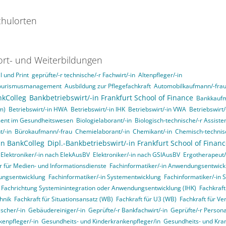
hulorten
ort- und Weiterbildungen
 und Print
geprüfte/-r technische/-r Fachwirt/-in
Altenpfleger/-in
d Tourismusmanagement
Ausbildung zur Pflegefachkraft
Automobilkaufmann/-fra
nkColleg
Bankbetriebswirt/-in Frankfurt School of Finance
Bankkaufm
m)
Betriebswirt/-in HWA
Betriebswirt/-in IHK
Betriebswirt/-in VWA
Betriebswirt
ment im Gesundheitswesen
Biologielaborant/-in
Biologisch-technische/-r Assisten
t/-in
Bürokaufmann/-frau
Chemielaborant/-in
Chemikant/-in
Chemisch-technisc
in BankColleg
Dipl.-Bankbetriebswirt/-in Frankfurt School of Finan
Elektroniker/-in nach ElekAusBV
Elektroniker/-in nach GSIAusBV
Ergotherapeut/
r für Medien- und Informationsdienste
Fachinformatiker/-in Anwendungsentwick
ungsentwicklung
Fachinformatiker/-in Systementwicklung
Fachinformatiker/-in 
, Fachrichtung Systeminintegration oder Anwendungsentwicklung (IHK)
Fachkraft
hnik
Fachkraft für Situationsansatz (WB)
Fachkraft für U3 (WB)
Fachkraft für Ve
ischer/-in
Gebäudereiniger/-in
Geprüfte/-r Bankfachwirt/-in
Geprüfte/-r Person
enpfleger/-in
Gesundheits- und Kinderkrankenpfleger/in
Gesundheits- und Kran