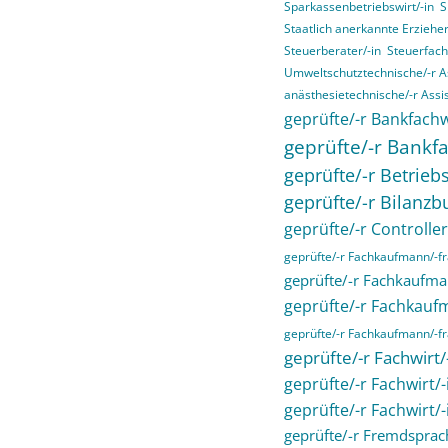
Sparkassenbetriebswirt/-in
S
Staatlich anerkannte Erziehe
Steuerberater/-in
Steuerfach
Umweltschutztechnische/-r As
anästhesietechnische/-r Assis
geprüfte/-r Bankfachw
geprüfte/-r Bankfa
geprüfte/-r Betriebs
geprüfte/-r Bilanzb
geprüfte/-r Controller
geprüfte/-r Fachkaufmann/-
geprüfte/-r Fachkaufma
geprüfte/-r Fachkau
geprüfte/-r Fachkaufmann/-fra
geprüfte/-r Fachwirt
geprüfte/-r Fachwirt/
geprüfte/-r Fachwirt/
geprüfte/-r Fremdsprac