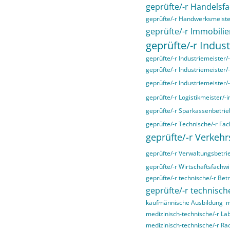
geprüfte/-r Handelsfa
geprüfte/-r Handwerksmeiste
geprüfte/-r Immobilie
geprüfte/-r Indust
geprüfte/-r Industriemeister/-
geprüfte/-r Industriemeister/
geprüfte/-r Industriemeister/
geprüfte/-r Logistikmeister/-i
geprüfte/-r Sparkassenbetrieb
geprüfte/-r Technische/-r Fac
geprüfte/-r Verkehr
geprüfte/-r Verwaltungsbetri
geprüfte/-r Wirtschaftsfachwir
geprüfte/-r technische/-r Bet
geprüfte/-r technische
kaufmännische Ausbildung
m
medizinisch-technische/-r La
medizinisch-technische/-r Ra