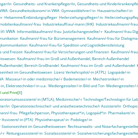
eger/in
Gesundheits- und Krankenpfleger/in, Gesundheits-und Kinderkrankenpfleg
n VWA
Gesundheitsökonom/-in VWA
Gymnastiklehrer/-in
Hauswirtschafter/-in
er
Hebamme/Entbindungspfleger
Heilerziehungspfleger/-in
Heilerziehungspfle
mobilienkaufmann/-frau
Industriekauffrau/-mann (IHK)
Industriekaufmann/-frau
/-in VWA
Informatikkaufmann/-frau
Justizfachangestellte/-r
Kaufmann/-frau Digi
munikation
Kaufmann/-frau für Büromanagement
Kaufmann/-frau für Dialogma
ngkommunikation
Kaufmann/-frau für Spedition und Logistikdienstleistung
 und Freizeit
Kaufmann/-frau für Versicherungen und Finanzen
Kaufmann/-frau 
itswesen
Kaufmann/-frau im Groß und Außenhandel, Bereich Außenhandel
 Außenhandel, Bereich Großhandel
Kaufmann/-frau im Groß- und Außenhandel
onseinheit im Gesundheitswesen
Lizenz Verkehrspilot/-in (ATPL)
Logopäde/-in
VWA
Masseur/-in oder medizinische/-r Bademeister/-in
Mechatroniker/-in
in, Elektrotechniker/-in u.a.
Mediengestalter/-in Bild und Ton
Mediengestalter/-i
 und Print[
X
]
boratoriumsassistent/-in (MTLA), Medizinische/-r Technologe/Technologin für La
ter/in
Operationstechnische/r und anästhesietechnische/r Assistent/in
Orthopist
mann/-frau
Pflegefachperson, Physiotherapeut*in, Logopäd*in
Pharmakant/-in
 Assistent/-in (PTA)
Physiotherapeut/-in
Podologe/-in
er Stationseinheit im Gesundheitswesen
Rechtsanwalts- und Notarfachangestellte
/-r
Rettungsassistent/-in
Sozialassistent/-in
Sozialversicherungsfachangestellte