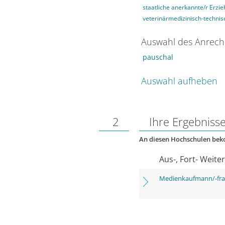
staatliche anerkannte/r Erzie
veterinärmedizinisch-technisc
Auswahl des Anrech
pauschal
Auswahl aufheben
2
Ihre Ergebniss
An diesen Hochschulen be
Aus-, Fort- Weite
Medienkaufmann/-frau