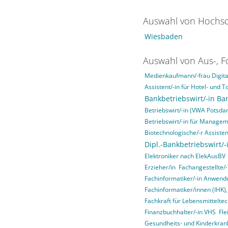
Auswahl von Hochsc
Wiesbaden
Auswahl von Aus-, F
Medienkaufmann/-frau Digital
Assistent/-in für Hotel- un
Bankbetriebswirt/-in Ba
Betriebswirt/-in (VWA Potsda
Betriebswirt/-in für Manage
Biotechnologische/-r Assisten
Dipl.-Bankbetriebswirt/-
Elektroniker nach ElekAusBV
Erzieher/in
Fachangestellte/-
Fachinformatiker/-in Anwend
Fachinformatiker/innen (IHK)
Fachkraft für Lebensmitteltec
Finanzbuchhalter/-in VHS
Fle
Gesundheits- und Kinderkrank