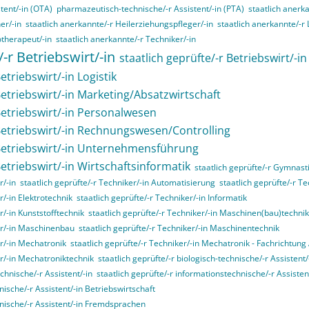
tent/-in (OTA)
pharmazeutisch-technische/-r Assistent/-in (PTA)
staatlich anerk
er/-in
staatlich anerkannte/-r Heilerziehungspfleger/-in
staatlich anerkannte/-r
otherapeut/-in
staatlich anerkannte/-r Techniker/-in
/-r Betriebswirt/-in
staatlich geprüfte/-r Betriebswirt/-i
etriebswirt/-in Logistik
Betriebswirt/-in Marketing/Absatzwirtschaft
 Betriebswirt/-in Personalwesen
 Betriebswirt/-in Rechnungswesen/Controlling
 Betriebswirt/-in Unternehmensführung
Betriebswirt/-in Wirtschaftsinformatik
staatlich geprüfte/-r Gymnasti
r/-in
staatlich geprüfte/-r Techniker/-in Automatisierung
staatlich geprüfte/-r T
r/-in Elektrotechnik
staatlich geprüfte/-r Techniker/-in Informatik
r/-in Kunststofftechnik
staatlich geprüfte/-r Techniker/-in Maschinen(bau)technik
ker/-in Maschinenbau
staatlich geprüfte/-r Techniker/-in Maschinentechnik
er/-in Mechatronik
staatlich geprüfte/-r Techniker/-in Mechatronik - Fachrichtun
er/-in Mechatroniktechnik
staatlich geprüfte/-r biologisch-technische/-r Assistent/
echnische/-r Assistent/-in
staatlich geprüfte/-r informationstechnische/-r Assisten
nische/-r Assistent/-in Betriebswirtschaft
nnische/-r Assistent/-in Fremdsprachen