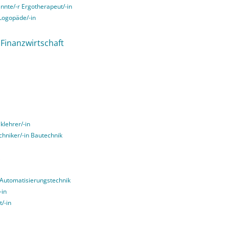
annte/-r Ergotherapeut/-in
 Logopäde/-in
n Finanzwirtschaft
klehrer/-in
echniker/-in Bautechnik
g Automatisierungstechnik
-in
t/-in