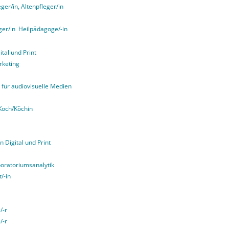
er/in, Altenpfleger/in
ger/in
Heilpädagoge/-in
tal und Print
rketing
für audiovisuelle Medien
Koch/Köchin
n Digital und Print
boratoriumsanalytik
/-in
/-r
/-r