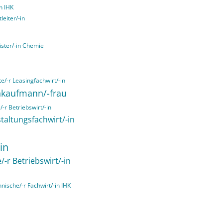
n IHK
leiter/-in
ister/-in Chemie
e/-r Leasingfachwirt/-in
chkaufmann/-frau
-r Betriebswirt/-in
taltungsfachwirt/-in
in
/-r Betriebswirt/-in
hnische/-r Fachwirt/-in IHK