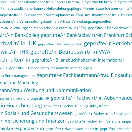
port- und Fitnesskaufmann/-frau
Sportassistent/-in
Sportfachlehrer/-in
Sprachf
r*innenStaatlich anerkannte Heilerziehungspfleger*innen
Staatlich anerkannte/-
angestellte/-r
Technische/r Systemplaner/-in
Tourismuskaufmann/-frau
Touris
sistent/-in
Veranstaltungskaufmann/-frau
Verwaltungsangestellte/-r
tent/-in
chirurgisch-technische/-r Assistent/-in (CTA)
geprüfte/-r Bankfachwirt/-
irt/-in BankColleg
geprüfte/-r Bankfachwirt/-in Frankfurt Sc
chwirt/-in IHK
geprüfte/-r Betrieb
geprüfte/-r Betriebswirt/-in
wirt/-in IHK
geprüfte/-r Betriebswirt/-in VWA
uchhalter/-in
geprüfte/-r Bilanzbuchhalter/-in International
/-in
geprüfte/-r Fachberater/-in Finanzdienstleistungen
geprüfte/-r Fachkaufmann/-frau Einkauf u
frau Büromanagement
nn/-frau Marketing
fmann/-frau Werbung und Kommunikation
geprüfte/-r Fachwirt/-in Außenhande
u für Einkauf und Logistik IHK
/-in Finanzberatung
geprüfte/-r Fachwirt/-in Logistiksysteme
-in Sozial- und Gesundheitswesen
geprüfte/-r Fachwirt/-in Sozial- u
-in Versicherung und Finanzen
geprüfte/-r Fachwirt/-in Versicherunge
henkorrespondent/-in
geprüfte/-r Handelsassistent/-in
geprüfte/-r Handels