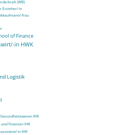
örderkraft (WB)
r Erzieher/-in
tikkaufmann/-frau
in
hool of Finance
swirt/-in HWK
nd Logistik
l
nd Gesundheitswesen IHK
n und Finanzen IHK
assistent/-in IHK