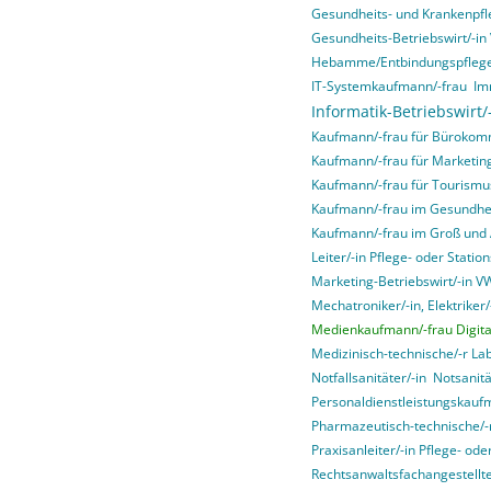
Gesundheits- und Krankenpfl
Gesundheits-Betriebswirt/-i
Hebamme/Entbindungspfleg
IT-Systemkaufmann/-frau
Im
Informatik-Betriebswirt
Kaufmann/-frau für Bürokom
Kaufmann/-frau für Marketi
Kaufmann/-frau für Tourismus
Kaufmann/-frau im Gesundhe
Kaufmann/-frau im Groß und
Leiter/-in Pflege- oder Stati
Marketing-Betriebswirt/-in 
Mechatroniker/-in, Elektriker/-
Medienkaufmann/-frau Digital
Medizinisch-technische/-r La
Notfallsanitäter/-in
Notsanitä
Personaldienstleistungskauf
Pharmazeutisch-technische/-r
Praxisanleiter/-in Pflege- od
Rechtsanwaltsfachangestellte