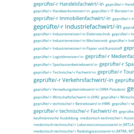
geprüfte/-r Handelsfachwirt/-in
geprüfte/-r Hande
geprüfte/-r Handwerksmeister/-in
geprüfte/-r IT-Berater/-in
geprüfte/-r Immobilienfachwirt/-in
geprüfte/-r 
geprüfte/-r Industriefachwirt/-in
geprüf
geprüfte/-r Industriemeister/-in Elektrotechnik
geprüfte/-r I
geprüfte/-r Industriemeister/-in Mechatronik
geprüfte/-r Ind
gepr
geprüfte/-r Industriemeister/-in Papier und Kunststoff
geprüfte/-r Medienfac
geprüfte/-r Logistikmeister/-in
geprüfte/-r Spa
geprüfte/-r Sparkassenbetriebswirt/-in
geprüfte/-r Tou
geprüfte/-r Technische/-r Fachwirt/-in
geprüfte/-r Verkehrsfachwirt/-in
geprüfte
ge
geprüfte/-r Verwaltungsbetriebswirt/-in (VWA Potsdam)
geprüfte/-r Wirtschaftsfachwirt/-in (IHK)
geprüfte/-r Wirtscha
geprüfte/-r technische/-r Betriebswirt/-in HWK
geprüfte/-r t
geprüfte/-r technische/-r Fachwirt/-in
geprüfte
kaufmännische Ausbildung
medizinisch-technische/-r Assist
medizinisch-technische/-r Laboratoriumsassistent/-in (MTL
medizinisch-technische/-r Radiologieassistent/-in (MTRA, M