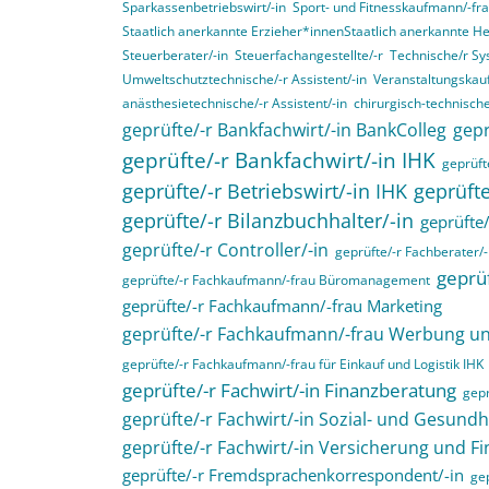
Sparkassenbetriebswirt/-in
Sport- und Fitnesskaufmann/-fr
Staatlich anerkannte Erzieher*innenStaatlich anerkannte H
Steuerberater/-in
Steuerfachangestellte/-r
Technische/r Sy
Umweltschutztechnische/-r Assistent/-in
Veranstaltungskau
anästhesietechnische/-r Assistent/-in
chirurgisch-technische
geprüfte/-r Bankfachwirt/-in BankColleg
gepr
geprüfte/-r Bankfachwirt/-in IHK
geprüfte
geprüfte/-r Betriebswirt/-in IHK
geprüfte
geprüfte/-r Bilanzbuchhalter/-in
geprüfte/
geprüfte/-r Controller/-in
geprüfte/-r Fachberater/-
geprüf
geprüfte/-r Fachkaufmann/-frau Büromanagement
geprüfte/-r Fachkaufmann/-frau Marketing
geprüfte/-r Fachkaufmann/-frau Werbung 
geprüfte/-r Fachkaufmann/-frau für Einkauf und Logistik IHK
geprüfte/-r Fachwirt/-in Finanzberatung
gepr
geprüfte/-r Fachwirt/-in Sozial- und Gesund
geprüfte/-r Fachwirt/-in Versicherung und F
geprüfte/-r Fremdsprachenkorrespondent/-in
gep