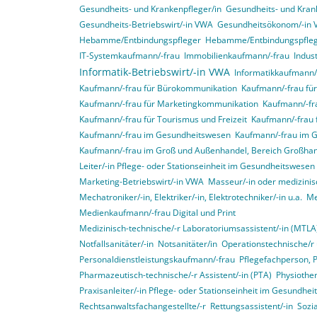
Gesundheits- und Krankenpfleger/in
Gesundheits- und Krank
Gesundheits-Betriebswirt/-in VWA
Gesundheitsökonom/-in
Hebamme/Entbindungspfleger
Hebamme/Entbindungspfle
IT-Systemkaufmann/-frau
Immobilienkaufmann/-frau
Indus
Informatik-Betriebswirt/-in VWA
Informatikkaufmann/
Kaufmann/-frau für Bürokommunikation
Kaufmann/-frau f
Kaufmann/-frau für Marketingkommunikation
Kaufmann/-fra
Kaufmann/-frau für Tourismus und Freizeit
Kaufmann/-frau 
Kaufmann/-frau im Gesundheitswesen
Kaufmann/-frau im 
Kaufmann/-frau im Groß und Außenhandel, Bereich Großha
Leiter/-in Pflege- oder Stationseinheit im Gesundheitswesen
Marketing-Betriebswirt/-in VWA
Masseur/-in oder medizinis
Mechatroniker/-in, Elektriker/-in, Elektrotechniker/-in u.a.
Me
Medienkaufmann/-frau Digital und Print
Medizinisch-technische/-r Laboratoriumsassistent/-in (MTLA
Notfallsanitäter/-in
Notsanitäter/in
Operationstechnische/r 
Personaldienstleistungskaufmann/-frau
Pflegefachperson, 
Pharmazeutisch-technische/-r Assistent/-in (PTA)
Physiother
Praxisanleiter/-in Pflege- oder Stationseinheit im Gesundhe
Rechtsanwaltsfachangestellte/-r
Rettungsassistent/-in
Sozia