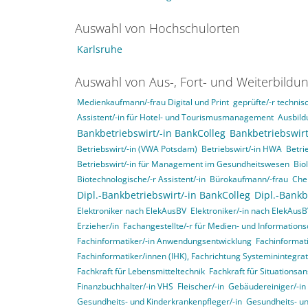
Auswahl von Hochschulorten
Karlsruhe
Auswahl von Aus-, Fort- und Weiterbildu
Medienkaufmann/-frau Digital und Print
geprüfte/-r technisc
Assistent/-in für Hotel- und Tourismusmanagement
Ausbild
Bankbetriebswirt/-in BankColleg
Bankbetriebswirt
Betriebswirt/-in (VWA Potsdam)
Betriebswirt/-in HWA
Betri
Betriebswirt/-in für Management im Gesundheitswesen
Bio
Biotechnologische/-r Assistent/-in
Bürokaufmann/-frau
Che
Dipl.-Bankbetriebswirt/-in BankColleg
Dipl.-Bankb
Elektroniker nach ElekAusBV
Elektroniker/-in nach ElekAus
Erzieher/in
Fachangestellte/-r für Medien- und Informations
Fachinformatiker/-in Anwendungsentwicklung
Fachinformat
Fachinformatiker/innen (IHK), Fachrichtung Systeminintegr
Fachkraft für Lebensmitteltechnik
Fachkraft für Situationsa
Finanzbuchhalter/-in VHS
Fleischer/-in
Gebäudereiniger/-in
Gesundheits- und Kinderkrankenpfleger/-in
Gesundheits- un