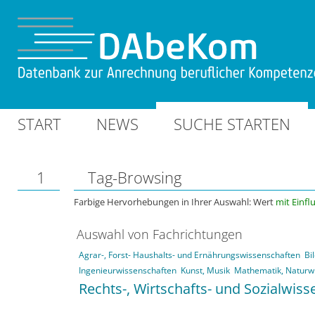
START
NEWS
SUCHE STARTEN
1
Tag-Browsing
Farbige Hervorhebungen in Ihrer Auswahl: Wert
mit Einfl
Auswahl von Fachrichtungen
Agrar-, Forst- Haushalts- und Ernährungswissenschaften
Bi
Ingenieurwissenschaften
Kunst, Musik
Mathematik, Naturw
Rechts-, Wirtschafts- und Sozialwis