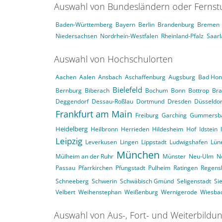
Auswahl von Bundesländern oder Ferns
Baden-Württemberg
Bayern
Berlin
Brandenburg
Bremen
Niedersachsen
Nordrhein-Westfalen
Rheinland-Pfalz
Saar
Auswahl von Hochschulorten
Aachen
Aalen
Ansbach
Aschaffenburg
Augsburg
Bad Hon
Bielefeld
Bernburg
Biberach
Bochum
Bonn
Bottrop
Br
Deggendorf
Dessau-Roßlau
Dortmund
Dresden
Düsseldor
Frankfurt am Main
Freiburg
Garching
Gummersb
Heidelberg
Heilbronn
Herrieden
Hildesheim
Hof
Idstein
Leipzig
Leverkusen
Lingen
Lippstadt
Ludwigshafen
Lün
München
Mülheim an der Ruhr
Münster
Neu-Ulm
N
Passau
Pfarrkirchen
Pfungstadt
Pulheim
Ratingen
Regens
Schneeberg
Schwerin
Schwäbisch Gmünd
Seligenstadt
Si
Velbert
Weihenstephan
Weißenburg
Wernigerode
Wiesba
Auswahl von Aus-, Fort- und Weiterbildu