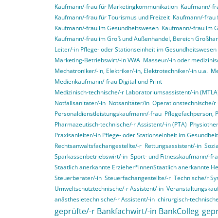
Kaufmann/-frau für Marketingkommunikation
Kaufmann/-fra
Kaufmann/-frau für Tourismus und Freizeit
Kaufmann/-frau 
Kaufmann/-frau im Gesundheitswesen
Kaufmann/-frau im 
Kaufmann/-frau im Groß und Außenhandel, Bereich Großha
Leiter/-in Pflege- oder Stationseinheit im Gesundheitswesen
Marketing-Betriebswirt/-in VWA
Masseur/-in oder medizinis
Mechatroniker/-in, Elektriker/-in, Elektrotechniker/-in u.a.
Me
Medienkaufmann/-frau Digital und Print
Medizinisch-technische/-r Laboratoriumsassistent/-in (MTLA
Notfallsanitäter/-in
Notsanitäter/in
Operationstechnische/r 
Personaldienstleistungskaufmann/-frau
Pflegefachperson, 
Pharmazeutisch-technische/-r Assistent/-in (PTA)
Physiother
Praxisanleiter/-in Pflege- oder Stationseinheit im Gesundhe
Rechtsanwaltsfachangestellte/-r
Rettungsassistent/-in
Sozia
Sparkassenbetriebswirt/-in
Sport- und Fitnesskaufmann/-fr
Staatlich anerkannte Erzieher*innenStaatlich anerkannte H
Steuerberater/-in
Steuerfachangestellte/-r
Technische/r Sy
Umweltschutztechnische/-r Assistent/-in
Veranstaltungskau
anästhesietechnische/-r Assistent/-in
chirurgisch-technische
geprüfte/-r Bankfachwirt/-in BankColleg
gepr