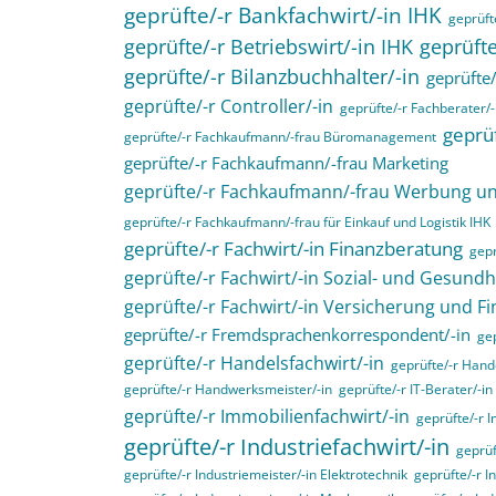
geprüfte/-r Bankfachwirt/-in IHK
geprüfte
geprüfte/-r Betriebswirt/-in IHK
geprüfte
geprüfte/-r Bilanzbuchhalter/-in
geprüfte/
geprüfte/-r Controller/-in
geprüfte/-r Fachberater/-
geprüf
geprüfte/-r Fachkaufmann/-frau Büromanagement
geprüfte/-r Fachkaufmann/-frau Marketing
geprüfte/-r Fachkaufmann/-frau Werbung 
geprüfte/-r Fachkaufmann/-frau für Einkauf und Logistik IHK
geprüfte/-r Fachwirt/-in Finanzberatung
gepr
geprüfte/-r Fachwirt/-in Sozial- und Gesund
geprüfte/-r Fachwirt/-in Versicherung und F
geprüfte/-r Fremdsprachenkorrespondent/-in
gep
geprüfte/-r Handelsfachwirt/-in
geprüfte/-r Hande
geprüfte/-r Handwerksmeister/-in
geprüfte/-r IT-Berater/-in
geprüfte/-r Immobilienfachwirt/-in
geprüfte/-r 
geprüfte/-r Industriefachwirt/-in
geprüf
geprüfte/-r Industriemeister/-in Elektrotechnik
geprüfte/-r I