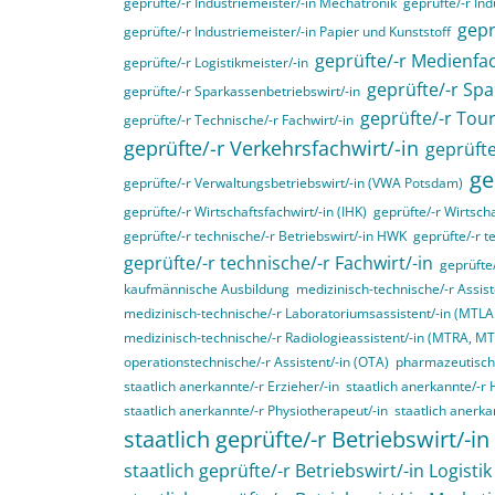
geprüfte/-r Industriemeister/-in Mechatronik
geprüfte/-r Ind
gepr
geprüfte/-r Industriemeister/-in Papier und Kunststoff
geprüfte/-r Medienfac
geprüfte/-r Logistikmeister/-in
geprüfte/-r Spa
geprüfte/-r Sparkassenbetriebswirt/-in
geprüfte/-r Tou
geprüfte/-r Technische/-r Fachwirt/-in
geprüfte/-r Verkehrsfachwirt/-in
geprüfte
ge
geprüfte/-r Verwaltungsbetriebswirt/-in (VWA Potsdam)
geprüfte/-r Wirtschaftsfachwirt/-in (IHK)
geprüfte/-r Wirtscha
geprüfte/-r technische/-r Betriebswirt/-in HWK
geprüfte/-r t
geprüfte/-r technische/-r Fachwirt/-in
geprüfte
kaufmännische Ausbildung
medizinisch-technische/-r Assist
medizinisch-technische/-r Laboratoriumsassistent/-in (MTL
medizinisch-technische/-r Radiologieassistent/-in (MTRA, M
operationstechnische/-r Assistent/-in (OTA)
pharmazeutisch-
staatlich anerkannte/-r Erzieher/-in
staatlich anerkannte/-r 
staatlich anerkannte/-r Physiotherapeut/-in
staatlich anerka
staatlich geprüfte/-r Betriebswirt/-in
staatlich geprüfte/-r Betriebswirt/-in Logistik