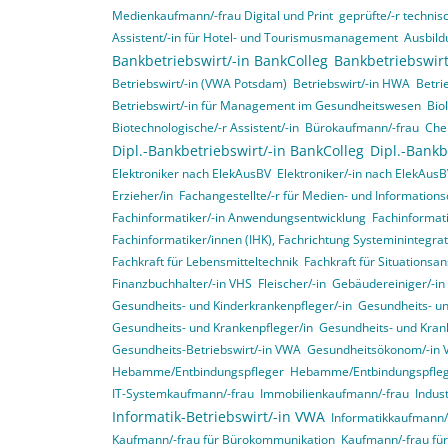
Medienkaufmann/-frau Digital und Print
geprüfte/-r technisc
Assistent/-in für Hotel- und Tourismusmanagement
Ausbild
Bankbetriebswirt/-in BankColleg
Bankbetriebswirt
Betriebswirt/-in (VWA Potsdam)
Betriebswirt/-in HWA
Betri
Betriebswirt/-in für Management im Gesundheitswesen
Bio
Biotechnologische/-r Assistent/-in
Bürokaufmann/-frau
Che
Dipl.-Bankbetriebswirt/-in BankColleg
Dipl.-Bankb
Elektroniker nach ElekAusBV
Elektroniker/-in nach ElekAus
Erzieher/in
Fachangestellte/-r für Medien- und Informations
Fachinformatiker/-in Anwendungsentwicklung
Fachinformat
Fachinformatiker/innen (IHK), Fachrichtung Systeminintegr
Fachkraft für Lebensmitteltechnik
Fachkraft für Situationsa
Finanzbuchhalter/-in VHS
Fleischer/-in
Gebäudereiniger/-in
Gesundheits- und Kinderkrankenpfleger/-in
Gesundheits- un
Gesundheits- und Krankenpfleger/in
Gesundheits- und Krank
Gesundheits-Betriebswirt/-in VWA
Gesundheitsökonom/-in
Hebamme/Entbindungspfleger
Hebamme/Entbindungspfle
IT-Systemkaufmann/-frau
Immobilienkaufmann/-frau
Indus
Informatik-Betriebswirt/-in VWA
Informatikkaufmann/
Kaufmann/-frau für Bürokommunikation
Kaufmann/-frau f