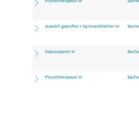
Physiotherapeut/-in
Bache
staatlich geprüfte/-r Gymnastiklehrer/-in
Bache
Diätassistent/-in
Bache
Physiotherapeut/-in
Bache