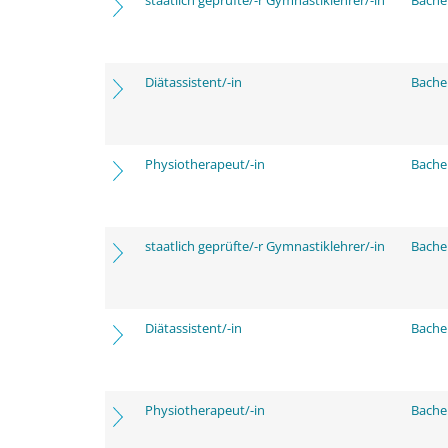
staatlich geprüfte/-r Gymnastiklehrer/-in
Bache
Diätassistent/-in
Bache
Physiotherapeut/-in
Bache
staatlich geprüfte/-r Gymnastiklehrer/-in
Bache
Diätassistent/-in
Bache
Physiotherapeut/-in
Bache