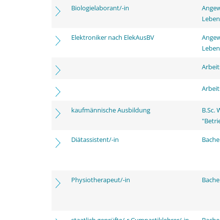
Biologielaborant/-in
Angew
Leben
Elektroniker nach ElekAusBV
Angew
Leben
Arbei
Arbei
kaufmännische Ausbildung
B.Sc.
"Betri
Diätassistent/-in
Bache
Physiotherapeut/-in
Bache