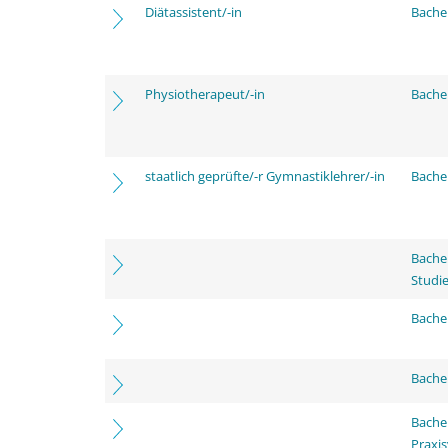
Diätassistent/-in
Bache
Physiotherapeut/-in
Bache
staatlich geprüfte/-r Gymnastiklehrer/-in
Bache
Bache
Studi
Bachel
Bache
Bache
Praxi