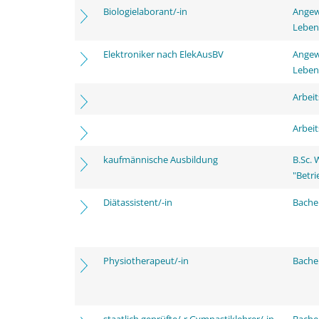
Biologielaborant/-in
Angew
Leben
Elektroniker nach ElekAusBV
Angew
Leben
Arbei
Arbei
kaufmännische Ausbildung
B.Sc.
"Betri
Diätassistent/-in
Bache
Physiotherapeut/-in
Bache