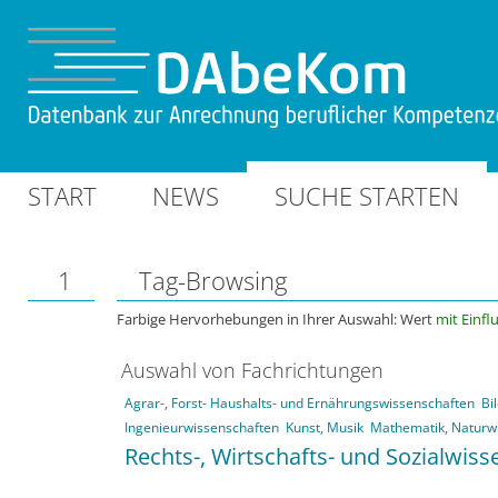
START
NEWS
SUCHE STARTEN
1
Tag-Browsing
Farbige Hervorhebungen in Ihrer Auswahl: Wert
mit Einfl
Auswahl von Fachrichtungen
Agrar-, Forst- Haushalts- und Ernährungswissenschaften
Bi
Ingenieurwissenschaften
Kunst, Musik
Mathematik, Naturw
Rechts-, Wirtschafts- und Sozialwis