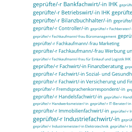
geprüfte/-r Bankfachwirt/-in IHK
geprüfte
geprüfte/-r Betriebswirt/-in IHK
geprüfte
geprüfte/-r Bilanzbuchhalter/-in
geprüfte/
geprüfte/-r Controller/-in
geprüfte/-r Fachberater/-
geprüf
geprüfte/-r Fachkaufmann/-frau Büromanagement
geprüfte/-r Fachkaufmann/-frau Marketing
geprüfte/-r Fachkaufmann/-frau Werbung 
geprüfte/-r Fachkaufmann/-frau für Einkauf und Logistik IHK
geprüfte/-r Fachwirt/-in Finanzberatung
gepr
geprüfte/-r Fachwirt/-in Sozial- und Gesund
geprüfte/-r Fachwirt/-in Versicherung und F
geprüfte/-r Fremdsprachenkorrespondent/-in
gep
geprüfte/-r Handelsfachwirt/-in
geprüfte/-r Hande
geprüfte/-r Handwerksmeister/-in
geprüfte/-r IT-Berater/-in
geprüfte/-r Immobilienfachwirt/-in
geprüfte/-r 
geprüfte/-r Industriefachwirt/-in
geprüf
geprüfte/-r Industriemeister/-in Elektrotechnik
geprüfte/-r I