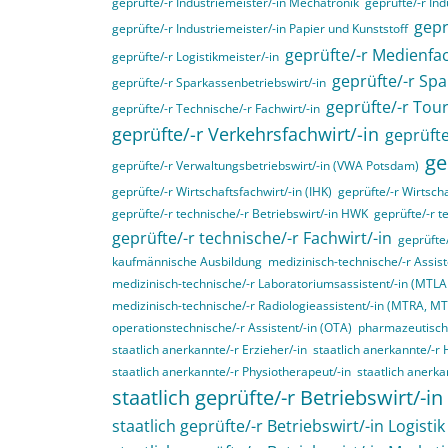
geprüfte/-r Industriemeister/-in Mechatronik
geprüfte/-r Ind
gepr
geprüfte/-r Industriemeister/-in Papier und Kunststoff
geprüfte/-r Medienfac
geprüfte/-r Logistikmeister/-in
geprüfte/-r Spa
geprüfte/-r Sparkassenbetriebswirt/-in
geprüfte/-r Tou
geprüfte/-r Technische/-r Fachwirt/-in
geprüfte/-r Verkehrsfachwirt/-in
geprüfte
ge
geprüfte/-r Verwaltungsbetriebswirt/-in (VWA Potsdam)
geprüfte/-r Wirtschaftsfachwirt/-in (IHK)
geprüfte/-r Wirtscha
geprüfte/-r technische/-r Betriebswirt/-in HWK
geprüfte/-r t
geprüfte/-r technische/-r Fachwirt/-in
geprüfte
kaufmännische Ausbildung
medizinisch-technische/-r Assist
medizinisch-technische/-r Laboratoriumsassistent/-in (MTL
medizinisch-technische/-r Radiologieassistent/-in (MTRA, M
operationstechnische/-r Assistent/-in (OTA)
pharmazeutisch-
staatlich anerkannte/-r Erzieher/-in
staatlich anerkannte/-r 
staatlich anerkannte/-r Physiotherapeut/-in
staatlich anerka
staatlich geprüfte/-r Betriebswirt/-in
staatlich geprüfte/-r Betriebswirt/-in Logistik