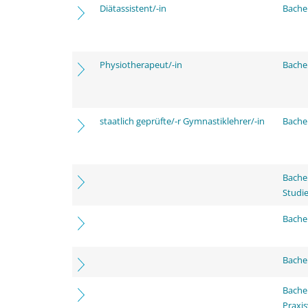
Diätassistent/-in
Bache
Physiotherapeut/-in
Bache
staatlich geprüfte/-r Gymnastiklehrer/-in
Bache
Bache
Studi
Bachel
Bache
Bache
Praxi