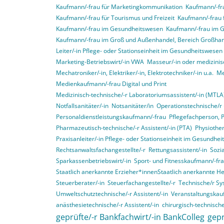
Kaufmann/-frau für Marketingkommunikation
Kaufmann/-fra
Kaufmann/-frau für Tourismus und Freizeit
Kaufmann/-frau 
Kaufmann/-frau im Gesundheitswesen
Kaufmann/-frau im 
Kaufmann/-frau im Groß und Außenhandel, Bereich Großha
Leiter/-in Pflege- oder Stationseinheit im Gesundheitswesen
Marketing-Betriebswirt/-in VWA
Masseur/-in oder medizinis
Mechatroniker/-in, Elektriker/-in, Elektrotechniker/-in u.a.
Me
Medienkaufmann/-frau Digital und Print
Medizinisch-technische/-r Laboratoriumsassistent/-in (MTLA
Notfallsanitäter/-in
Notsanitäter/in
Operationstechnische/r 
Personaldienstleistungskaufmann/-frau
Pflegefachperson, 
Pharmazeutisch-technische/-r Assistent/-in (PTA)
Physiother
Praxisanleiter/-in Pflege- oder Stationseinheit im Gesundhe
Rechtsanwaltsfachangestellte/-r
Rettungsassistent/-in
Sozia
Sparkassenbetriebswirt/-in
Sport- und Fitnesskaufmann/-fr
Staatlich anerkannte Erzieher*innenStaatlich anerkannte H
Steuerberater/-in
Steuerfachangestellte/-r
Technische/r Sy
Umweltschutztechnische/-r Assistent/-in
Veranstaltungskau
anästhesietechnische/-r Assistent/-in
chirurgisch-technische
geprüfte/-r Bankfachwirt/-in BankColleg
gepr