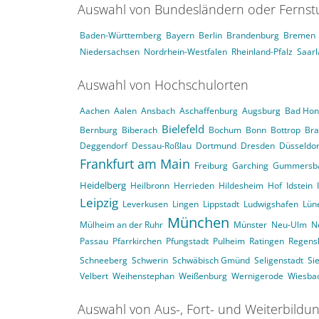
Auswahl von Bundesländern oder Ferns
Baden-Württemberg
Bayern
Berlin
Brandenburg
Bremen
Niedersachsen
Nordrhein-Westfalen
Rheinland-Pfalz
Saar
Auswahl von Hochschulorten
Aachen
Aalen
Ansbach
Aschaffenburg
Augsburg
Bad Hon
Bielefeld
Bernburg
Biberach
Bochum
Bonn
Bottrop
Br
Deggendorf
Dessau-Roßlau
Dortmund
Dresden
Düsseldor
Frankfurt am Main
Freiburg
Garching
Gummersb
Heidelberg
Heilbronn
Herrieden
Hildesheim
Hof
Idstein
Leipzig
Leverkusen
Lingen
Lippstadt
Ludwigshafen
Lün
München
Mülheim an der Ruhr
Münster
Neu-Ulm
N
Passau
Pfarrkirchen
Pfungstadt
Pulheim
Ratingen
Regens
Schneeberg
Schwerin
Schwäbisch Gmünd
Seligenstadt
Si
Velbert
Weihenstephan
Weißenburg
Wernigerode
Wiesba
Auswahl von Aus-, Fort- und Weiterbildu