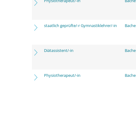
Physiotherapeut/-in
Bache
staatlich geprüfte/-r Gymnastiklehrer/-in
Bache
Diätassistent/-in
Bache
Physiotherapeut/-in
Bache