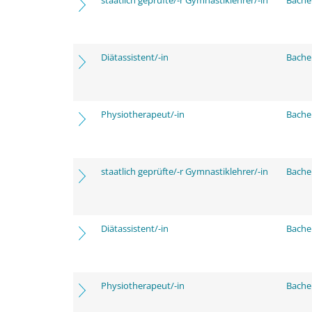
staatlich geprüfte/-r Gymnastiklehrer/-in
Bache
Diätassistent/-in
Bache
Physiotherapeut/-in
Bache
staatlich geprüfte/-r Gymnastiklehrer/-in
Bache
Diätassistent/-in
Bache
Physiotherapeut/-in
Bache