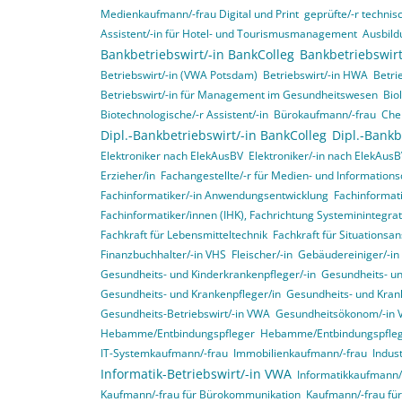
Medienkaufmann/-frau Digital und Print
geprüfte/-r technisc
Assistent/-in für Hotel- und Tourismusmanagement
Ausbild
Bankbetriebswirt/-in BankColleg
Bankbetriebswirt
Betriebswirt/-in (VWA Potsdam)
Betriebswirt/-in HWA
Betri
Betriebswirt/-in für Management im Gesundheitswesen
Bio
Biotechnologische/-r Assistent/-in
Bürokaufmann/-frau
Che
Dipl.-Bankbetriebswirt/-in BankColleg
Dipl.-Bankb
Elektroniker nach ElekAusBV
Elektroniker/-in nach ElekAus
Erzieher/in
Fachangestellte/-r für Medien- und Informations
Fachinformatiker/-in Anwendungsentwicklung
Fachinformat
Fachinformatiker/innen (IHK), Fachrichtung Systeminintegr
Fachkraft für Lebensmitteltechnik
Fachkraft für Situationsa
Finanzbuchhalter/-in VHS
Fleischer/-in
Gebäudereiniger/-in
Gesundheits- und Kinderkrankenpfleger/-in
Gesundheits- un
Gesundheits- und Krankenpfleger/in
Gesundheits- und Krank
Gesundheits-Betriebswirt/-in VWA
Gesundheitsökonom/-in
Hebamme/Entbindungspfleger
Hebamme/Entbindungspfle
IT-Systemkaufmann/-frau
Immobilienkaufmann/-frau
Indus
Informatik-Betriebswirt/-in VWA
Informatikkaufmann/
Kaufmann/-frau für Bürokommunikation
Kaufmann/-frau f