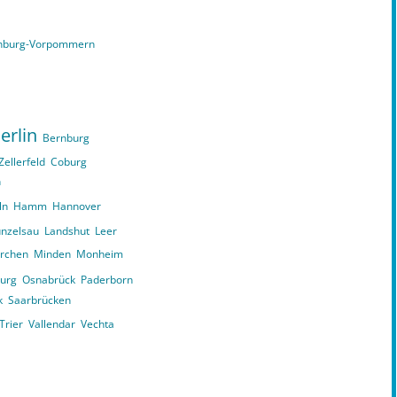
nburg-Vorpommern
erlin
Bernburg
Zellerfeld
Coburg
n
ln
Hamm
Hannover
nzelsau
Landshut
Leer
irchen
Minden
Monheim
urg
Osnabrück
Paderborn
k
Saarbrücken
Trier
Vallendar
Vechta