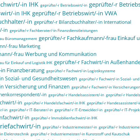
chwirt/-in IHK
geprüfte/-r Betrieb
geprüfte/-r Betriebswirt/-in
wirt/-in IHK
geprüfte/-r Betriebswirt/-in VWA
uchhalter/-in
geprüfte/-r Bilanzbuchhalter/-in International
/-in
geprüfte/-r Fachberater/-in Finanzdienstleistungen
geprüfte/-r Fachkaufmann/-frau Einkauf u
frau Büromanagement
nn/-frau Marketing
fmann/-frau Werbung und Kommunikation
geprüfte/-r Fachwirt/-in Außenhande
u für Einkauf und Logistik IHK
/-in Finanzberatung
geprüfte/-r Fachwirt/-in Logistiksysteme
-in Sozial- und Gesundheitswesen
geprüfte/-r Fachwirt/-in Sozial- u
-in Versicherung und Finanzen
geprüfte/-r Fachwirt/-in Versicherunge
henkorrespondent/-in
geprüfte/-r Handelsassistent/-in
geprüfte/-r Handels
chwirt/-in
geprüfte/-r Handelsfachwirt/-in IHK
geprüfte/-r Handesassistent/-i
r/-in
geprüfte/-r IT-Berater/-in
geprüfte/-r IT-Entwickler/-in
geprüfte/-r IT-Projekt
nfachwirt/-in
geprüfte/-r Immobilienfachwirt/-in IHK
riefachwirt/-in
geprüfte/-r Industriemeister/-in
geprüfte/-r Industrieme
in Elektrotechnik
geprüfte/-r Industriemeister/-in Kunststoff und Kautschuk