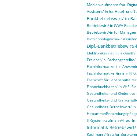
Medienkaufmann/-frau Digital
Assistent/-in für Hotel- un
Bankbetriebswirt/-in Ba
Betriebswirt/-in (VWA Potsda
Betriebswirt/-in für Manage
Biotechnologische/-r Assisten
Dipl.-Bankbetriebswirt/-
Elektroniker nach ElekAusBV
Erzieher/in
Fachangestellte/-
Fachinformatiker/-in Anwend
Fachinformatiker/innen (IHK)
Fachkraft für Lebensmitteltec
Finanzbuchhalter/-in VHS
Fle
Gesundheits- und Kinderkrank
Gesundheits- und Krankenpfl
Gesundheits-Betriebswirt/-i
Hebamme/Entbindungspfleg
IT-Systemkaufmann/-frau
Im
Informatik-Betriebswirt
Kaufmann/-frau für Bürokom