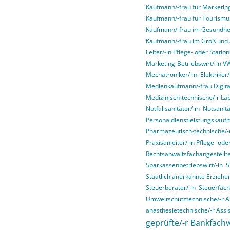
Kaufmann/-frau für Marketi
Kaufmann/-frau für Tourismus
Kaufmann/-frau im Gesundhe
Kaufmann/-frau im Groß und
Leiter/-in Pflege- oder Stati
Marketing-Betriebswirt/-in 
Mechatroniker/-in, Elektriker/-
Medienkaufmann/-frau Digital
Medizinisch-technische/-r La
Notfallsanitäter/-in
Notsanitä
Personaldienstleistungskauf
Pharmazeutisch-technische/-r
Praxisanleiter/-in Pflege- od
Rechtsanwaltsfachangestellte
Sparkassenbetriebswirt/-in
S
Staatlich anerkannte Erziehe
Steuerberater/-in
Steuerfach
Umweltschutztechnische/-r As
anästhesietechnische/-r Assis
geprüfte/-r Bankfachw