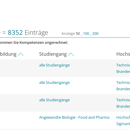
e =
8352
Einträge
Anzeige
50
_
100
_
200
kommen Sie Kompetenzen angerechnet:
rbildung
Studiengang
Hochs
alle Studiengänge
Technis
Brande
alle Studiengänge
Technis
Brande
alle Studiengänge
Technis
Brande
Angewandte Biologie - Food and Pharma
Hochsch
Sigmar