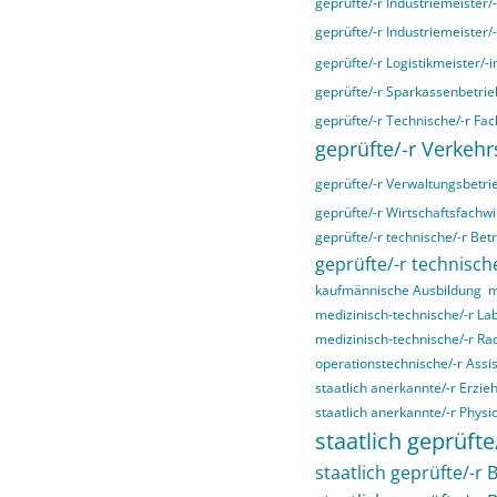
geprüfte/-r Industriemeister/
geprüfte/-r Industriemeister/
geprüfte/-r Logistikmeister/-i
geprüfte/-r Sparkassenbetrieb
geprüfte/-r Technische/-r Fac
geprüfte/-r Verkehr
geprüfte/-r Verwaltungsbetri
geprüfte/-r Wirtschaftsfachwir
geprüfte/-r technische/-r Bet
geprüfte/-r technische
kaufmännische Ausbildung
m
medizinisch-technische/-r La
medizinisch-technische/-r Ra
operationstechnische/-r Assis
staatlich anerkannte/-r Erzieh
staatlich anerkannte/-r Physi
staatlich geprüfte
staatlich geprüfte/-r B