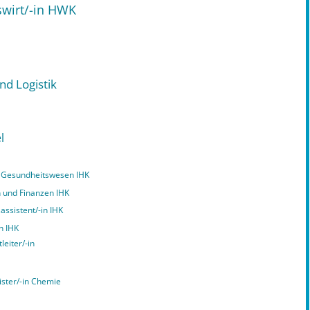
swirt/-in HWK
nd Logistik
l
nd Gesundheitswesen IHK
n und Finanzen IHK
assistent/-in IHK
n IHK
leiter/-in
ister/-in Chemie