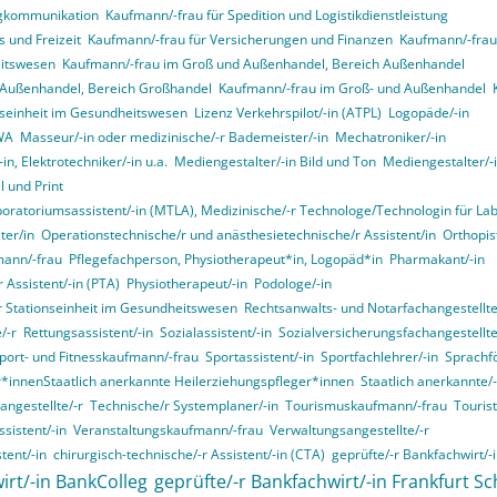
ngkommunikation
Kaufmann/-frau für Spedition und Logistikdienstleistung
 und Freizeit
Kaufmann/-frau für Versicherungen und Finanzen
Kaufmann/-frau 
itswesen
Kaufmann/-frau im Groß und Außenhandel, Bereich Außenhandel
 Außenhandel, Bereich Großhandel
Kaufmann/-frau im Groß- und Außenhandel
onseinheit im Gesundheitswesen
Lizenz Verkehrspilot/-in (ATPL)
Logopäde/-in
VWA
Masseur/-in oder medizinische/-r Bademeister/-in
Mechatroniker/-in
in, Elektrotechniker/-in u.a.
Mediengestalter/-in Bild und Ton
Mediengestalter/-i
 und Print
boratoriumsassistent/-in (MTLA), Medizinische/-r Technologe/Technologin für La
ter/in
Operationstechnische/r und anästhesietechnische/r Assistent/in
Orthopist
mann/-frau
Pflegefachperson, Physiotherapeut*in, Logopäd*in
Pharmakant/-in
 Assistent/-in (PTA)
Physiotherapeut/-in
Podologe/-in
er Stationseinheit im Gesundheitswesen
Rechtsanwalts- und Notarfachangestellte
/-r
Rettungsassistent/-in
Sozialassistent/-in
Sozialversicherungsfachangestellte
port- und Fitnesskaufmann/-frau
Sportassistent/-in
Sportfachlehrer/-in
Sprachf
r*innenStaatlich anerkannte Heilerziehungspfleger*innen
Staatlich anerkannte/-
angestellte/-r
Technische/r Systemplaner/-in
Tourismuskaufmann/-frau
Touris
sistent/-in
Veranstaltungskaufmann/-frau
Verwaltungsangestellte/-r
tent/-in
chirurgisch-technische/-r Assistent/-in (CTA)
geprüfte/-r Bankfachwirt/-
irt/-in BankColleg
geprüfte/-r Bankfachwirt/-in Frankfurt Sc