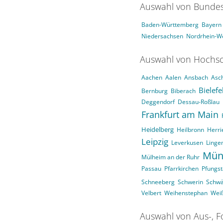
Auswahl von Bundes
Baden-Württemberg
Bayern
Niedersachsen
Nordrhein-We
Auswahl von Hochsc
Aachen
Aalen
Ansbach
Asc
Bielefe
Bernburg
Biberach
Deggendorf
Dessau-Roßlau
Frankfurt am Main
Heidelberg
Heilbronn
Herri
Leipzig
Leverkusen
Linge
Mün
Mülheim an der Ruhr
Passau
Pfarrkirchen
Pfungst
Schneeberg
Schwerin
Schw
Velbert
Weihenstephan
Wei
Auswahl von Aus-, F