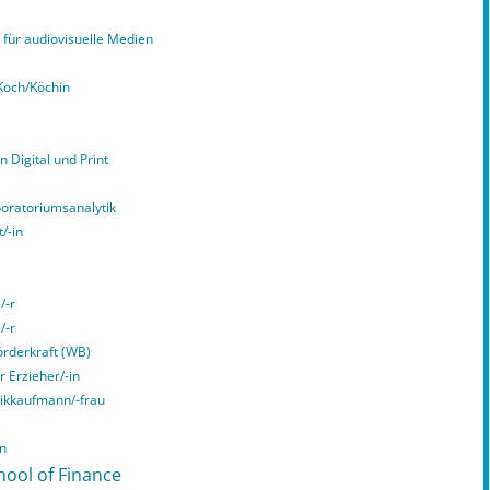
für audiovisuelle Medien
Koch/Köchin
n Digital und Print
boratoriumsanalytik
/-in
/-r
/-r
örderkraft (WB)
r Erzieher/-in
tikkaufmann/-frau
in
hool of Finance