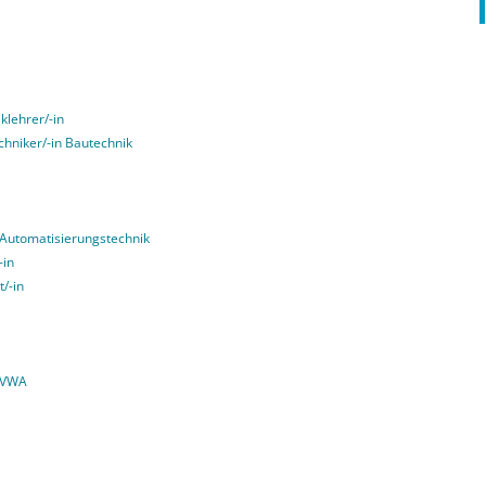
klehrer/-in
echniker/-in Bautechnik
g Automatisierungstechnik
-in
t/-in
 VWA