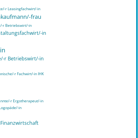
e/-r Leasingfachwirt/-in
chkaufmann/-frau
-r Betriebswirt/-in
taltungsfachwirt/-in
in
/-r Betriebswirt/-in
hnische/-r Fachwirt/-in IHK
annte/-r Ergotherapeut/-in
 Logopäde/-in
n Finanzwirtschaft