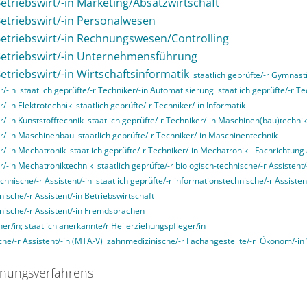
Betriebswirt/-in Marketing/Absatzwirtschaft
 Betriebswirt/-in Personalwesen
 Betriebswirt/-in Rechnungswesen/Controlling
 Betriebswirt/-in Unternehmensführung
Betriebswirt/-in Wirtschaftsinformatik
staatlich geprüfte/-r Gymnasti
r/-in
staatlich geprüfte/-r Techniker/-in Automatisierung
staatlich geprüfte/-r T
r/-in Elektrotechnik
staatlich geprüfte/-r Techniker/-in Informatik
r/-in Kunststofftechnik
staatlich geprüfte/-r Techniker/-in Maschinen(bau)technik
ker/-in Maschinenbau
staatlich geprüfte/-r Techniker/-in Maschinentechnik
er/-in Mechatronik
staatlich geprüfte/-r Techniker/-in Mechatronik - Fachrichtun
er/-in Mechatroniktechnik
staatlich geprüfte/-r biologisch-technische/-r Assistent/
echnische/-r Assistent/-in
staatlich geprüfte/-r informationstechnische/-r Assisten
nische/-r Assistent/-in Betriebswirtschaft
nnische/-r Assistent/-in Fremdsprachen
her/in; staatlich anerkannte/r Heilerziehungspfleger/in
he/-r Assistent/-in (MTA-V)
zahnmedizinische/-r Fachangestellte/-r
Ökonom/-in
nungsverfahrens