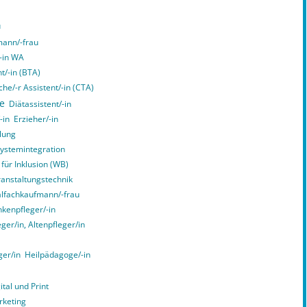
u
ann/-frau
/-in WA
t/-in (BTA)
he/-r Assistent/-in (CTA)
ce
Diätassistent/-in
-in
Erzieher/-in
lung
Systemintegration
 für Inklusion (WB)
ranstaltungstechnik
alfachkaufmann/-frau
kenpfleger/-in
er/in, Altenpfleger/in
ger/in
Heilpädagoge/-in
tal und Print
rketing