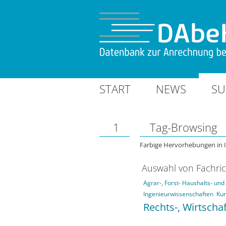
START
NEWS
SU
1
Tag-Browsing
Farbige Hervorhebungen in 
Auswahl von Fachri
Agrar-, Forst- Haushalts- un
Ingenieurwissenschaften
Kun
Rechts-, Wirtscha