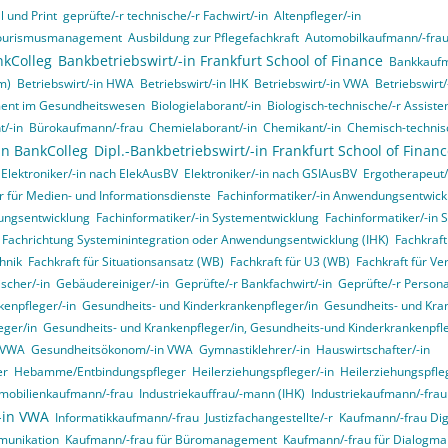
 und Print
geprüfte/-r technische/-r Fachwirt/-in
Altenpfleger/-in
d Tourismusmanagement
Ausbildung zur Pflegefachkraft
Automobilkaufmann/-fra
nkColleg
Bankbetriebswirt/-in Frankfurt School of Finance
Bankkaufm
m)
Betriebswirt/-in HWA
Betriebswirt/-in IHK
Betriebswirt/-in VWA
Betriebswirt
ment im Gesundheitswesen
Biologielaborant/-in
Biologisch-technische/-r Assisten
t/-in
Bürokaufmann/-frau
Chemielaborant/-in
Chemikant/-in
Chemisch-technisc
in BankColleg
Dipl.-Bankbetriebswirt/-in Frankfurt School of Finan
Elektroniker/-in nach ElekAusBV
Elektroniker/-in nach GSIAusBV
Ergotherapeut/
r für Medien- und Informationsdienste
Fachinformatiker/-in Anwendungsentwick
ungsentwicklung
Fachinformatiker/-in Systementwicklung
Fachinformatiker/-in 
, Fachrichtung Systeminintegration oder Anwendungsentwicklung (IHK)
Fachkraft
hnik
Fachkraft für Situationsansatz (WB)
Fachkraft für U3 (WB)
Fachkraft für Ve
ischer/-in
Gebäudereiniger/-in
Geprüfte/-r Bankfachwirt/-in
Geprüfte/-r Person
enpfleger/-in
Gesundheits- und Kinderkrankenpfleger/in
Gesundheits- und Kran
eger/in
Gesundheits- und Krankenpfleger/in, Gesundheits-und Kinderkrankenpfleg
n VWA
Gesundheitsökonom/-in VWA
Gymnastiklehrer/-in
Hauswirtschafter/-in
er
Hebamme/Entbindungspfleger
Heilerziehungspfleger/-in
Heilerziehungspfle
mobilienkaufmann/-frau
Industriekauffrau/-mann (IHK)
Industriekaufmann/-frau
/-in VWA
Informatikkaufmann/-frau
Justizfachangestellte/-r
Kaufmann/-frau Digi
munikation
Kaufmann/-frau für Büromanagement
Kaufmann/-frau für Dialogma