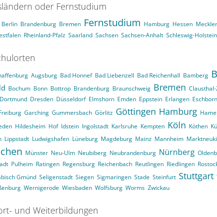
ländern oder Fernstudium
Fernstudium
Berlin
Brandenburg
Bremen
Hamburg
Hessen
Meckle
stfalen
Rheinland-Pfalz
Saarland
Sachsen
Sachsen-Anhalt
Schleswig-Holstein
hulorten
B
haffenburg
Augsburg
Bad Honnef
Bad Liebenzell
Bad Reichenhall
Bamberg
Bremen
ld
Bochum
Bonn
Bottrop
Brandenburg
Braunschweig
Clausthal-
Dortmund
Dresden
Düsseldorf
Elmshorn
Emden
Eppstein
Erlangen
Eschbor
Göttingen
Hamburg
Freiburg
Garching
Gummersbach
Görlitz
Hame
Köln
eden
Hildesheim
Hof
Idstein
Ingolstadt
Karlsruhe
Kempten
Köthen
Kü
n
Lippstadt
Ludwigshafen
Lüneburg
Magdeburg
Mainz
Mannheim
Marktneuk
chen
Nürnberg
Münster
Neu-Ulm
Neubiberg
Neubrandenburg
Oldenb
adt
Pulheim
Ratingen
Regensburg
Reichenbach
Reutlingen
Riedlingen
Rostoc
Stuttgart
äbisch Gmünd
Seligenstadt
Siegen
Sigmaringen
Stade
Steinfurt
ßenburg
Wernigerode
Wiesbaden
Wolfsburg
Worms
Zwickau
ort- und Weiterbildungen