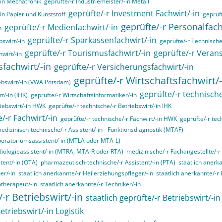
-in Mechatronik
geprüfte/-r Industriemeister/-in Metall
geprüfte/-r Investment Fachwirt/-in
-in Papier und Kunststoff
geprüft
geprüfte/-r Personalfa
geprüfte/-r Medienfachwirt/-in
n
geprüfte/-r Sparkassenfachwirt/-in
swirt/-in
geprüfte/-r Technische/
geprüfte/-r Tourismusfachwirt/-in
geprüfte/-r Verans
hwirt/-in
sfachwirt/-in
geprüfte/-r Versicherungsfachwirt/-in
geprüfte/-r Wirtschaftsfachwirt/-
ebswirt/-in (VWA Potsdam)
geprüfte/-r technische
t/-in (IHK)
geprüfte/-r Wirtschaftsinformatiker/-in
riebswirt/-in HWK
geprüfte/-r technische/-r Betriebswirt/-in IHK
/-r Fachwirt/-in
geprüfte/-r technische/-r Fachwirt/-in HWK
geprüfte/-r tec
edizinisch-technische/-r Assistent/-in - Funktionsdiagnostik (MTAF)
boratoriumsassistent/-in (MTLA oder MTA-L)
diologieassistent/-in (MTRA, MTA-R oder RTA)
medizinische/-r Fachangestellte/-r
tent/-in (OTA)
pharmazeutisch-technische/-r Assistent/-in (PTA)
staatlich anerk
er/-in
staatlich anerkannte/-r Heilerziehungspfleger/-in
staatlich anerkannte/-r
otherapeut/-in
staatlich anerkannte/-r Techniker/-in
/-r Betriebswirt/-in
staatlich geprüfte/-r Betriebswirt/-i
etriebswirt/-in Logistik