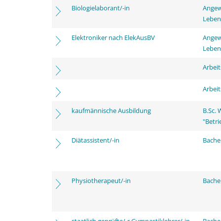
Biologielaborant/-in
Angew
Leben
Elektroniker nach ElekAusBV
Angew
Leben
Arbei
Arbei
kaufmännische Ausbildung
B.Sc.
"Betri
Diätassistent/-in
Bache
Physiotherapeut/-in
Bache