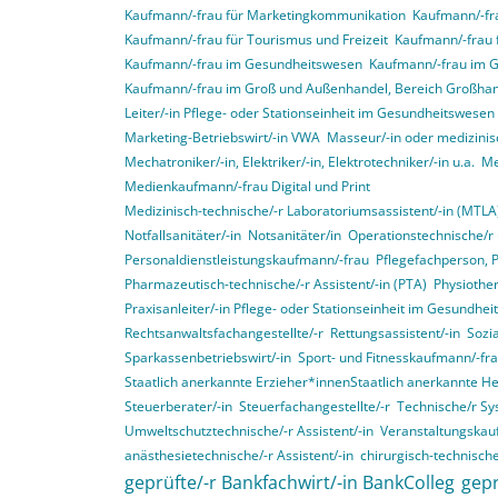
Kaufmann/-frau für Marketingkommunikation
Kaufmann/-fra
Kaufmann/-frau für Tourismus und Freizeit
Kaufmann/-frau 
Kaufmann/-frau im Gesundheitswesen
Kaufmann/-frau im 
Kaufmann/-frau im Groß und Außenhandel, Bereich Großha
Leiter/-in Pflege- oder Stationseinheit im Gesundheitswesen
Marketing-Betriebswirt/-in VWA
Masseur/-in oder medizinis
Mechatroniker/-in, Elektriker/-in, Elektrotechniker/-in u.a.
Me
Medienkaufmann/-frau Digital und Print
Medizinisch-technische/-r Laboratoriumsassistent/-in (MTLA
Notfallsanitäter/-in
Notsanitäter/in
Operationstechnische/r 
Personaldienstleistungskaufmann/-frau
Pflegefachperson, 
Pharmazeutisch-technische/-r Assistent/-in (PTA)
Physiother
Praxisanleiter/-in Pflege- oder Stationseinheit im Gesundhe
Rechtsanwaltsfachangestellte/-r
Rettungsassistent/-in
Sozia
Sparkassenbetriebswirt/-in
Sport- und Fitnesskaufmann/-fr
Staatlich anerkannte Erzieher*innenStaatlich anerkannte H
Steuerberater/-in
Steuerfachangestellte/-r
Technische/r Sy
Umweltschutztechnische/-r Assistent/-in
Veranstaltungskau
anästhesietechnische/-r Assistent/-in
chirurgisch-technische
geprüfte/-r Bankfachwirt/-in BankColleg
gepr