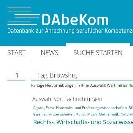
START
NEWS
SUCHE STARTEN
1
Tag-Browsing
Farbige Hervorhebungen in Ihrer Auswahl: Wert
mit Einfl
Auswahl von Fachrichtungen
Agrar-, Forst- Haushalts- und Ernährungswissenschaften
Bi
Ingenieurwissenschaften
Kunst, Musik
Mathematik, Naturw
Rechts-, Wirtschafts- und Sozialwis