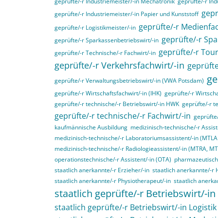
geprüfte/-r Industriemeister/-in Mechatronik
geprüfte/-r Ind
gepr
geprüfte/-r Industriemeister/-in Papier und Kunststoff
geprüfte/-r Medienfac
geprüfte/-r Logistikmeister/-in
geprüfte/-r Spa
geprüfte/-r Sparkassenbetriebswirt/-in
geprüfte/-r Tou
geprüfte/-r Technische/-r Fachwirt/-in
geprüfte/-r Verkehrsfachwirt/-in
geprüfte
ge
geprüfte/-r Verwaltungsbetriebswirt/-in (VWA Potsdam)
geprüfte/-r Wirtschaftsfachwirt/-in (IHK)
geprüfte/-r Wirtscha
geprüfte/-r technische/-r Betriebswirt/-in HWK
geprüfte/-r t
geprüfte/-r technische/-r Fachwirt/-in
geprüfte
kaufmännische Ausbildung
medizinisch-technische/-r Assist
medizinisch-technische/-r Laboratoriumsassistent/-in (MTL
medizinisch-technische/-r Radiologieassistent/-in (MTRA, M
operationstechnische/-r Assistent/-in (OTA)
pharmazeutisch-
staatlich anerkannte/-r Erzieher/-in
staatlich anerkannte/-r 
staatlich anerkannte/-r Physiotherapeut/-in
staatlich anerka
staatlich geprüfte/-r Betriebswirt/-in
staatlich geprüfte/-r Betriebswirt/-in Logistik