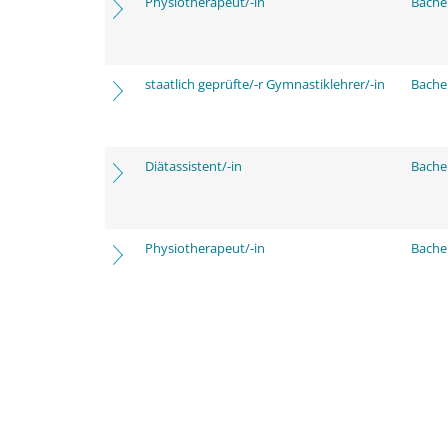
Physiotherapeut/-in
Bache
staatlich geprüfte/-r Gymnastiklehrer/-in
Bache
Diätassistent/-in
Bache
Physiotherapeut/-in
Bache