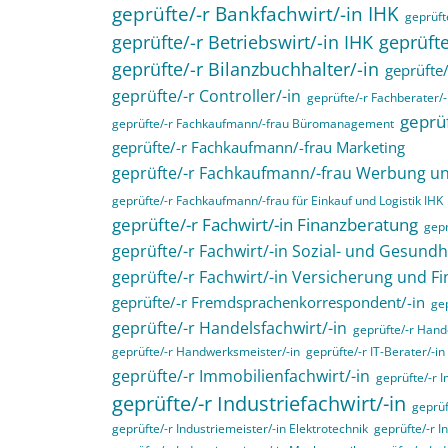
geprüfte/-r Bankfachwirt/-in IHK
geprüfte
geprüfte/-r Betriebswirt/-in IHK
geprüfte
geprüfte/-r Bilanzbuchhalter/-in
geprüfte/
geprüfte/-r Controller/-in
geprüfte/-r Fachberater/-
geprüf
geprüfte/-r Fachkaufmann/-frau Büromanagement
geprüfte/-r Fachkaufmann/-frau Marketing
geprüfte/-r Fachkaufmann/-frau Werbung 
geprüfte/-r Fachkaufmann/-frau für Einkauf und Logistik IHK
geprüfte/-r Fachwirt/-in Finanzberatung
gepr
geprüfte/-r Fachwirt/-in Sozial- und Gesund
geprüfte/-r Fachwirt/-in Versicherung und F
geprüfte/-r Fremdsprachenkorrespondent/-in
gep
geprüfte/-r Handelsfachwirt/-in
geprüfte/-r Hande
geprüfte/-r Handwerksmeister/-in
geprüfte/-r IT-Berater/-in
geprüfte/-r Immobilienfachwirt/-in
geprüfte/-r 
geprüfte/-r Industriefachwirt/-in
geprüf
geprüfte/-r Industriemeister/-in Elektrotechnik
geprüfte/-r I