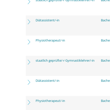
staatlich geprüfte/-r Gymnastiklehrer/-in
Bache
Diätassistent/-in
Bache
Physiotherapeut/-in
Bache
staatlich geprüfte/-r Gymnastiklehrer/-in
Bache
Diätassistent/-in
Bache
Physiotherapeut/-in
Bache