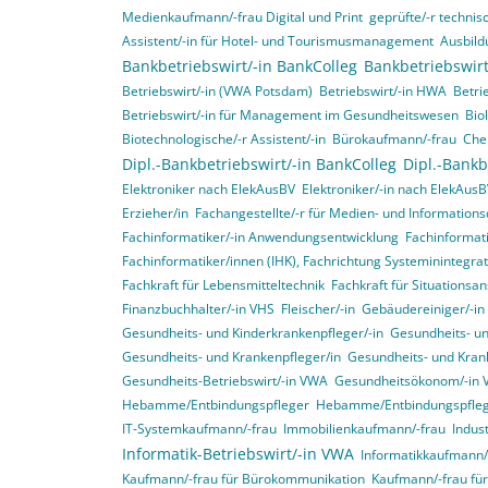
Medienkaufmann/-frau Digital und Print
geprüfte/-r technisc
Assistent/-in für Hotel- und Tourismusmanagement
Ausbild
Bankbetriebswirt/-in BankColleg
Bankbetriebswirt
Betriebswirt/-in (VWA Potsdam)
Betriebswirt/-in HWA
Betri
Betriebswirt/-in für Management im Gesundheitswesen
Bio
Biotechnologische/-r Assistent/-in
Bürokaufmann/-frau
Che
Dipl.-Bankbetriebswirt/-in BankColleg
Dipl.-Bankb
Elektroniker nach ElekAusBV
Elektroniker/-in nach ElekAus
Erzieher/in
Fachangestellte/-r für Medien- und Informations
Fachinformatiker/-in Anwendungsentwicklung
Fachinformat
Fachinformatiker/innen (IHK), Fachrichtung Systeminintegr
Fachkraft für Lebensmitteltechnik
Fachkraft für Situationsa
Finanzbuchhalter/-in VHS
Fleischer/-in
Gebäudereiniger/-in
Gesundheits- und Kinderkrankenpfleger/-in
Gesundheits- un
Gesundheits- und Krankenpfleger/in
Gesundheits- und Krank
Gesundheits-Betriebswirt/-in VWA
Gesundheitsökonom/-in
Hebamme/Entbindungspfleger
Hebamme/Entbindungspfle
IT-Systemkaufmann/-frau
Immobilienkaufmann/-frau
Indus
Informatik-Betriebswirt/-in VWA
Informatikkaufmann/
Kaufmann/-frau für Bürokommunikation
Kaufmann/-frau f