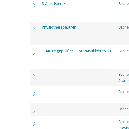
Diätassistent/-in
Bache
Physiotherapeut/-in
Bache
staatlich geprüfte/-r Gymnastiklehrer/-in
Bache
Bache
Studi
Bachel
Bache
Bache
Praxi