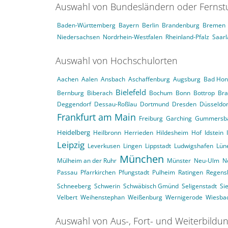
Auswahl von Bundesländern oder Ferns
Baden-Württemberg
Bayern
Berlin
Brandenburg
Bremen
Niedersachsen
Nordrhein-Westfalen
Rheinland-Pfalz
Saar
Auswahl von Hochschulorten
Aachen
Aalen
Ansbach
Aschaffenburg
Augsburg
Bad Hon
Bielefeld
Bernburg
Biberach
Bochum
Bonn
Bottrop
Br
Deggendorf
Dessau-Roßlau
Dortmund
Dresden
Düsseldor
Frankfurt am Main
Freiburg
Garching
Gummersb
Heidelberg
Heilbronn
Herrieden
Hildesheim
Hof
Idstein
Leipzig
Leverkusen
Lingen
Lippstadt
Ludwigshafen
Lün
München
Mülheim an der Ruhr
Münster
Neu-Ulm
N
Passau
Pfarrkirchen
Pfungstadt
Pulheim
Ratingen
Regens
Schneeberg
Schwerin
Schwäbisch Gmünd
Seligenstadt
Si
Velbert
Weihenstephan
Weißenburg
Wernigerode
Wiesba
Auswahl von Aus-, Fort- und Weiterbildu