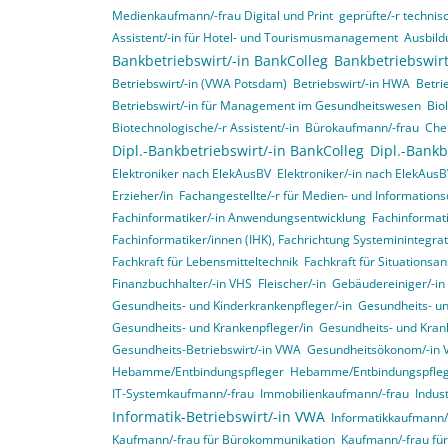
Medienkaufmann/-frau Digital und Print
geprüfte/-r technisc
Assistent/-in für Hotel- und Tourismusmanagement
Ausbild
Bankbetriebswirt/-in BankColleg
Bankbetriebswirt
Betriebswirt/-in (VWA Potsdam)
Betriebswirt/-in HWA
Betri
Betriebswirt/-in für Management im Gesundheitswesen
Bio
Biotechnologische/-r Assistent/-in
Bürokaufmann/-frau
Che
Dipl.-Bankbetriebswirt/-in BankColleg
Dipl.-Bankb
Elektroniker nach ElekAusBV
Elektroniker/-in nach ElekAus
Erzieher/in
Fachangestellte/-r für Medien- und Informations
Fachinformatiker/-in Anwendungsentwicklung
Fachinformat
Fachinformatiker/innen (IHK), Fachrichtung Systeminintegr
Fachkraft für Lebensmitteltechnik
Fachkraft für Situationsa
Finanzbuchhalter/-in VHS
Fleischer/-in
Gebäudereiniger/-in
Gesundheits- und Kinderkrankenpfleger/-in
Gesundheits- un
Gesundheits- und Krankenpfleger/in
Gesundheits- und Krank
Gesundheits-Betriebswirt/-in VWA
Gesundheitsökonom/-in
Hebamme/Entbindungspfleger
Hebamme/Entbindungspfle
IT-Systemkaufmann/-frau
Immobilienkaufmann/-frau
Indus
Informatik-Betriebswirt/-in VWA
Informatikkaufmann/
Kaufmann/-frau für Bürokommunikation
Kaufmann/-frau f