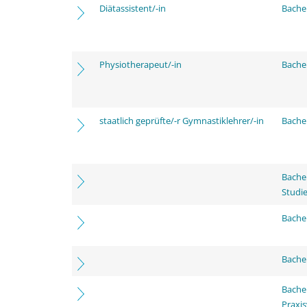
Diätassistent/-in
Bache
Physiotherapeut/-in
Bache
staatlich geprüfte/-r Gymnastiklehrer/-in
Bache
Bache
Studi
Bachel
Bache
Bache
Praxi