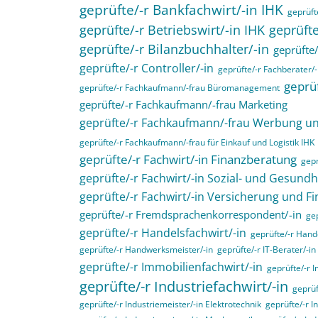
geprüfte/-r Bankfachwirt/-in IHK
geprüfte
geprüfte/-r Betriebswirt/-in IHK
geprüfte
geprüfte/-r Bilanzbuchhalter/-in
geprüfte/
geprüfte/-r Controller/-in
geprüfte/-r Fachberater/-
geprüf
geprüfte/-r Fachkaufmann/-frau Büromanagement
geprüfte/-r Fachkaufmann/-frau Marketing
geprüfte/-r Fachkaufmann/-frau Werbung 
geprüfte/-r Fachkaufmann/-frau für Einkauf und Logistik IHK
geprüfte/-r Fachwirt/-in Finanzberatung
gepr
geprüfte/-r Fachwirt/-in Sozial- und Gesund
geprüfte/-r Fachwirt/-in Versicherung und F
geprüfte/-r Fremdsprachenkorrespondent/-in
gep
geprüfte/-r Handelsfachwirt/-in
geprüfte/-r Hande
geprüfte/-r Handwerksmeister/-in
geprüfte/-r IT-Berater/-in
geprüfte/-r Immobilienfachwirt/-in
geprüfte/-r 
geprüfte/-r Industriefachwirt/-in
geprüf
geprüfte/-r Industriemeister/-in Elektrotechnik
geprüfte/-r I