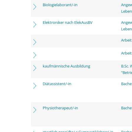
Biologielaborant/-in
Angew
Leben
Elektroniker nach ElekAusBV
Angew
Leben
Arbei
Arbei
kaufmännische Ausbildung
B.Sc.
"Betri
Diätassistent/-in
Bache
Physiotherapeut/-in
Bache