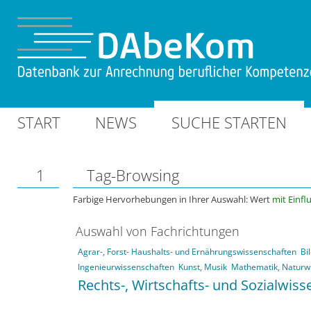
START
NEWS
SUCHE STARTEN
1
Tag-Browsing
Farbige Hervorhebungen in Ihrer Auswahl: Wert
mit Einfl
Auswahl von Fachrichtungen
Agrar-, Forst- Haushalts- und Ernährungswissenschaften
Bi
Ingenieurwissenschaften
Kunst, Musik
Mathematik, Naturw
Rechts-, Wirtschafts- und Sozialwis