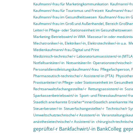
Kaufmann/-frau für Marketingkommunikation
Kaufmann/-fra
Kaufmann/-frau für Tourismus und Freizeit
Kaufmann/-frau 
Kaufmann/-frau im Gesundheitswesen
Kaufmann/-frau im 
Kaufmann/-frau im Groß und Außenhandel, Bereich Großha
Leiter/-in Pflege- oder Stationseinheit im Gesundheitswesen
Marketing-Betriebswirt/-in VWA
Masseur/-in oder medizinis
Mechatroniker/-in, Elektriker/-in, Elektrotechniker/-in u.a.
Me
Medienkaufmann/-frau Digital und Print
Medizinisch-technische/-r Laboratoriumsassistent/-in (MTLA
Notfallsanitäter/-in
Notsanitäter/in
Operationstechnische/r 
Personaldienstleistungskaufmann/-frau
Pflegefachperson, 
Pharmazeutisch-technische/-r Assistent/-in (PTA)
Physiother
Praxisanleiter/-in Pflege- oder Stationseinheit im Gesundhe
Rechtsanwaltsfachangestellte/-r
Rettungsassistent/-in
Sozia
Sparkassenbetriebswirt/-in
Sport- und Fitnesskaufmann/-fr
Staatlich anerkannte Erzieher*innenStaatlich anerkannte H
Steuerberater/-in
Steuerfachangestellte/-r
Technische/r Sy
Umweltschutztechnische/-r Assistent/-in
Veranstaltungskau
anästhesietechnische/-r Assistent/-in
chirurgisch-technische
geprüfte/-r Bankfachwirt/-in BankColleg
gepr