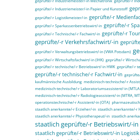
geprüfte/-r Industriemeister/-in Mechatronik
geprüfte/-r Ind
gepr
geprüfte/-r Industriemeister/-in Papier und Kunststoff
geprüfte/-r Medienfac
geprüfte/-r Logistikmeister/-in
geprüfte/-r Spa
geprüfte/-r Sparkassenbetriebswirt/-in
geprüfte/-r Tou
geprüfte/-r Technische/-r Fachwirt/-in
geprüfte/-r Verkehrsfachwirt/-in
geprüfte
ge
geprüfte/-r Verwaltungsbetriebswirt/-in (VWA Potsdam)
geprüfte/-r Wirtschaftsfachwirt/-in (IHK)
geprüfte/-r Wirtscha
geprüfte/-r technische/-r Betriebswirt/-in HWK
geprüfte/-r t
geprüfte/-r technische/-r Fachwirt/-in
geprüfte
kaufmännische Ausbildung
medizinisch-technische/-r Assist
medizinisch-technische/-r Laboratoriumsassistent/-in (MTL
medizinisch-technische/-r Radiologieassistent/-in (MTRA, M
operationstechnische/-r Assistent/-in (OTA)
pharmazeutisch-
staatlich anerkannte/-r Erzieher/-in
staatlich anerkannte/-r 
staatlich anerkannte/-r Physiotherapeut/-in
staatlich anerka
staatlich geprüfte/-r Betriebswirt/-in
staatlich geprüfte/-r Betriebswirt/-in Logistik