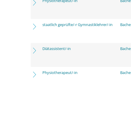
Physiotherapeut/-in
Bache
staatlich geprüfte/-r Gymnastiklehrer/-in
Bache
Diätassistent/-in
Bache
Physiotherapeut/-in
Bache