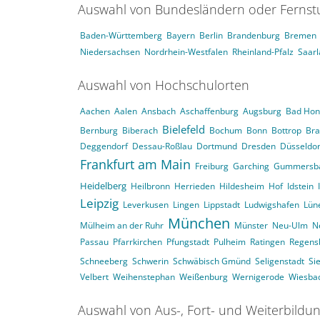
Auswahl von Bundesländern oder Ferns
Baden-Württemberg
Bayern
Berlin
Brandenburg
Bremen
Niedersachsen
Nordrhein-Westfalen
Rheinland-Pfalz
Saar
Auswahl von Hochschulorten
Aachen
Aalen
Ansbach
Aschaffenburg
Augsburg
Bad Hon
Bielefeld
Bernburg
Biberach
Bochum
Bonn
Bottrop
Br
Deggendorf
Dessau-Roßlau
Dortmund
Dresden
Düsseldor
Frankfurt am Main
Freiburg
Garching
Gummersb
Heidelberg
Heilbronn
Herrieden
Hildesheim
Hof
Idstein
Leipzig
Leverkusen
Lingen
Lippstadt
Ludwigshafen
Lün
München
Mülheim an der Ruhr
Münster
Neu-Ulm
N
Passau
Pfarrkirchen
Pfungstadt
Pulheim
Ratingen
Regens
Schneeberg
Schwerin
Schwäbisch Gmünd
Seligenstadt
Si
Velbert
Weihenstephan
Weißenburg
Wernigerode
Wiesba
Auswahl von Aus-, Fort- und Weiterbildu