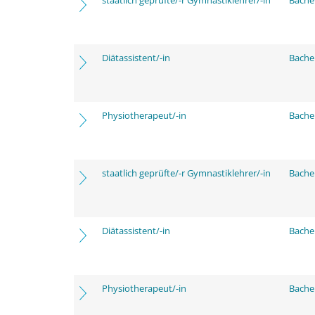
staatlich geprüfte/-r Gymnastiklehrer/-in
Bache
Diätassistent/-in
Bache
Physiotherapeut/-in
Bache
staatlich geprüfte/-r Gymnastiklehrer/-in
Bache
Diätassistent/-in
Bache
Physiotherapeut/-in
Bache