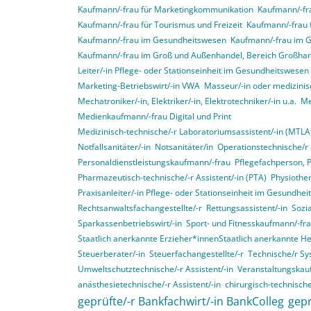
Kaufmann/-frau für Marketingkommunikation
Kaufmann/-fra
Kaufmann/-frau für Tourismus und Freizeit
Kaufmann/-frau 
Kaufmann/-frau im Gesundheitswesen
Kaufmann/-frau im 
Kaufmann/-frau im Groß und Außenhandel, Bereich Großha
Leiter/-in Pflege- oder Stationseinheit im Gesundheitswesen
Marketing-Betriebswirt/-in VWA
Masseur/-in oder medizinis
Mechatroniker/-in, Elektriker/-in, Elektrotechniker/-in u.a.
Me
Medienkaufmann/-frau Digital und Print
Medizinisch-technische/-r Laboratoriumsassistent/-in (MTLA
Notfallsanitäter/-in
Notsanitäter/in
Operationstechnische/r 
Personaldienstleistungskaufmann/-frau
Pflegefachperson, 
Pharmazeutisch-technische/-r Assistent/-in (PTA)
Physiother
Praxisanleiter/-in Pflege- oder Stationseinheit im Gesundhe
Rechtsanwaltsfachangestellte/-r
Rettungsassistent/-in
Sozia
Sparkassenbetriebswirt/-in
Sport- und Fitnesskaufmann/-fr
Staatlich anerkannte Erzieher*innenStaatlich anerkannte H
Steuerberater/-in
Steuerfachangestellte/-r
Technische/r Sy
Umweltschutztechnische/-r Assistent/-in
Veranstaltungskau
anästhesietechnische/-r Assistent/-in
chirurgisch-technische
geprüfte/-r Bankfachwirt/-in BankColleg
gepr