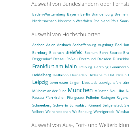
Auswahl von Bundesländern oder Ferns
Baden-Württemberg
Bayern
Berlin
Brandenburg
Bremen
Niedersachsen
Nordrhein-Westfalen
Rheinland-Pfalz
Saar
Auswahl von Hochschulorten
Aachen
Aalen
Ansbach
Aschaffenburg
Augsburg
Bad Hon
Bielefeld
Bernburg
Biberach
Bochum
Bonn
Bottrop
Br
Deggendorf
Dessau-Roßlau
Dortmund
Dresden
Düsseldor
Frankfurt am Main
Freiburg
Garching
Gummersb
Heidelberg
Heilbronn
Herrieden
Hildesheim
Hof
Idstein
Leipzig
Leverkusen
Lingen
Lippstadt
Ludwigshafen
Lün
München
Mülheim an der Ruhr
Münster
Neu-Ulm
N
Passau
Pfarrkirchen
Pfungstadt
Pulheim
Ratingen
Regens
Schneeberg
Schwerin
Schwäbisch Gmünd
Seligenstadt
Si
Velbert
Weihenstephan
Weißenburg
Wernigerode
Wiesba
Auswahl von Aus-, Fort- und Weiterbildu