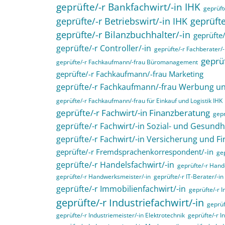
geprüfte/-r Bankfachwirt/-in IHK
geprüfte
geprüfte/-r Betriebswirt/-in IHK
geprüfte
geprüfte/-r Bilanzbuchhalter/-in
geprüfte/
geprüfte/-r Controller/-in
geprüfte/-r Fachberater/-
geprüf
geprüfte/-r Fachkaufmann/-frau Büromanagement
geprüfte/-r Fachkaufmann/-frau Marketing
geprüfte/-r Fachkaufmann/-frau Werbung 
geprüfte/-r Fachkaufmann/-frau für Einkauf und Logistik IHK
geprüfte/-r Fachwirt/-in Finanzberatung
gepr
geprüfte/-r Fachwirt/-in Sozial- und Gesund
geprüfte/-r Fachwirt/-in Versicherung und F
geprüfte/-r Fremdsprachenkorrespondent/-in
gep
geprüfte/-r Handelsfachwirt/-in
geprüfte/-r Hande
geprüfte/-r Handwerksmeister/-in
geprüfte/-r IT-Berater/-in
geprüfte/-r Immobilienfachwirt/-in
geprüfte/-r 
geprüfte/-r Industriefachwirt/-in
geprüf
geprüfte/-r Industriemeister/-in Elektrotechnik
geprüfte/-r I