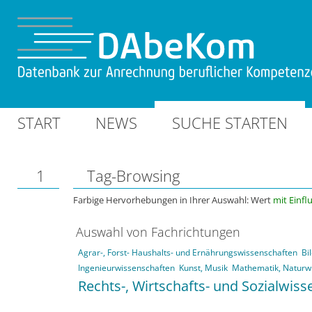
START
NEWS
SUCHE STARTEN
1
Tag-Browsing
Farbige Hervorhebungen in Ihrer Auswahl: Wert
mit Einfl
Auswahl von Fachrichtungen
Agrar-, Forst- Haushalts- und Ernährungswissenschaften
Bi
Ingenieurwissenschaften
Kunst, Musik
Mathematik, Naturw
Rechts-, Wirtschafts- und Sozialwis