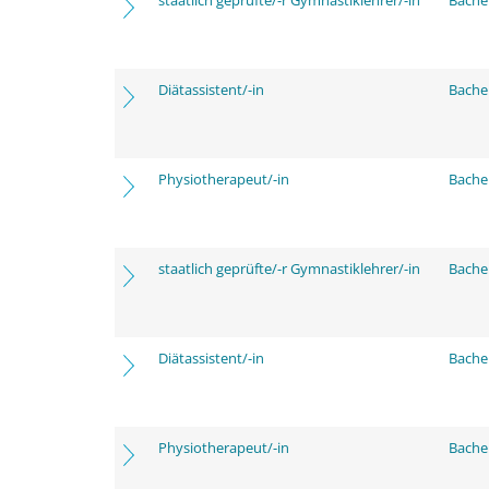
staatlich geprüfte/-r Gymnastiklehrer/-in
Bache
Diätassistent/-in
Bache
Physiotherapeut/-in
Bache
staatlich geprüfte/-r Gymnastiklehrer/-in
Bache
Diätassistent/-in
Bache
Physiotherapeut/-in
Bache