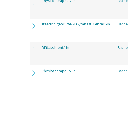
Physiotherapeut/-in
Bache
staatlich geprüfte/-r Gymnastiklehrer/-in
Bache
Diätassistent/-in
Bache
Physiotherapeut/-in
Bache