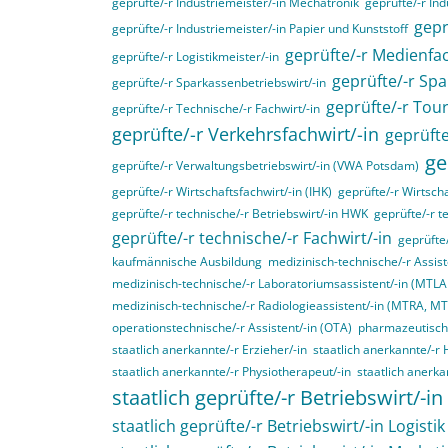
geprüfte/-r Industriemeister/-in Mechatronik
geprüfte/-r Ind
gepr
geprüfte/-r Industriemeister/-in Papier und Kunststoff
geprüfte/-r Medienfac
geprüfte/-r Logistikmeister/-in
geprüfte/-r Spa
geprüfte/-r Sparkassenbetriebswirt/-in
geprüfte/-r Tou
geprüfte/-r Technische/-r Fachwirt/-in
geprüfte/-r Verkehrsfachwirt/-in
geprüfte
ge
geprüfte/-r Verwaltungsbetriebswirt/-in (VWA Potsdam)
geprüfte/-r Wirtschaftsfachwirt/-in (IHK)
geprüfte/-r Wirtscha
geprüfte/-r technische/-r Betriebswirt/-in HWK
geprüfte/-r t
geprüfte/-r technische/-r Fachwirt/-in
geprüfte
kaufmännische Ausbildung
medizinisch-technische/-r Assist
medizinisch-technische/-r Laboratoriumsassistent/-in (MTL
medizinisch-technische/-r Radiologieassistent/-in (MTRA, M
operationstechnische/-r Assistent/-in (OTA)
pharmazeutisch-
staatlich anerkannte/-r Erzieher/-in
staatlich anerkannte/-r 
staatlich anerkannte/-r Physiotherapeut/-in
staatlich anerka
staatlich geprüfte/-r Betriebswirt/-in
staatlich geprüfte/-r Betriebswirt/-in Logistik