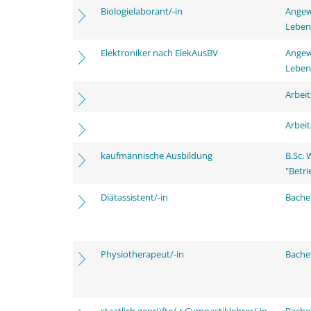
Biologielaborant/-in
Angew
Leben
Elektroniker nach ElekAusBV
Angew
Leben
Arbei
Arbei
kaufmännische Ausbildung
B.Sc.
"Betri
Diätassistent/-in
Bache
Physiotherapeut/-in
Bache