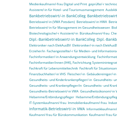
Medienkaufmann/-frau Digital und Print
geprüfte/-r technisc
Assistent/-in für Hotel- und Tourismusmanagement
Ausbild
Bankbetriebswirt/-in BankColleg
Bankbetriebswirt
Betriebswirt/-in (VWA Potsdam)
Betriebswirt/-in HWA
Betri
Betriebswirt/-in für Management im Gesundheitswesen
Bio
Biotechnologische/-r Assistent/-in
Bürokaufmann/-frau
Che
Dipl.-Bankbetriebswirt/-in BankColleg
Dipl.-Bankb
Elektroniker nach ElekAusBV
Elektroniker/-in nach ElekAus
Erzieher/in
Fachangestellte/-r für Medien- und Informations
Fachinformatiker/-in Anwendungsentwicklung
Fachinformat
Fachinformatiker/innen (IHK), Fachrichtung Systeminintegr
Fachkraft für Lebensmitteltechnik
Fachkraft für Situationsa
Finanzbuchhalter/-in VHS
Fleischer/-in
Gebäudereiniger/-in
Gesundheits- und Kinderkrankenpfleger/-in
Gesundheits- un
Gesundheits- und Krankenpfleger/in
Gesundheits- und Krank
Gesundheits-Betriebswirt/-in VWA
Gesundheitsökonom/-in
Hebamme/Entbindungspfleger
Hebamme/Entbindungspfle
IT-Systemkaufmann/-frau
Immobilienkaufmann/-frau
Indus
Informatik-Betriebswirt/-in VWA
Informatikkaufmann/
Kaufmann/-frau für Bürokommunikation
Kaufmann/-frau f