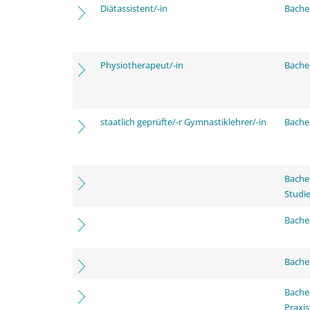
Diätassistent/-in
Bache
Physiotherapeut/-in
Bache
staatlich geprüfte/-r Gymnastiklehrer/-in
Bache
Bache
Studi
Bachel
Bache
Bache
Praxi